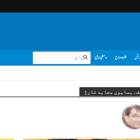
رٹس
طنز و مزاح
وسطی ایشیا
ف۔ہمایوں مجاہد تارڑ