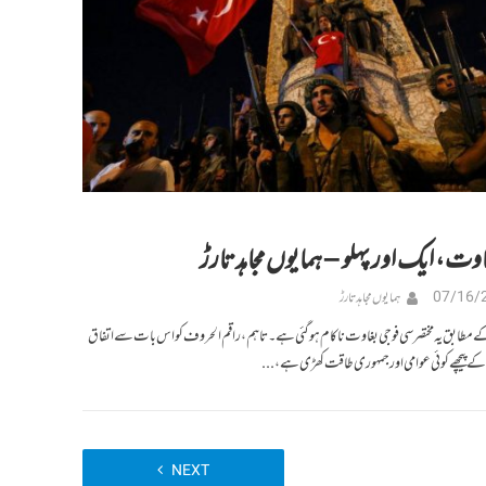
اوت، ایک اور پہلو – ہمایوں مجاہد تارڑ
07/16/
ہمایوں مجاہد تارڑ
 مطابق یہ مختصر سی فوجی بغاوت ناکام ہو گئی ہے۔ تاہم، راقم الحروف کو اس بات سے اتفاق
کے پیچھے کوئی عوامی اور جمہوری طاقت کھڑی ہے،...
NEXT