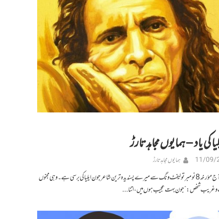
یا کی یاد – ہمایوں مجاہد تارڑ
11/09/
ہمایوں مجاہد تارڑ
بھول گیا کہ آج مؤرخہ 8 نومبر تو لیفٹ ونگ سے میرے پسندیدہ ترین شاعر جون ایلیا کی برسی ہے۔وہی مجنوں
ب و غریب شخص: ”جون بہت عجیب ہوں میں، اتنا...