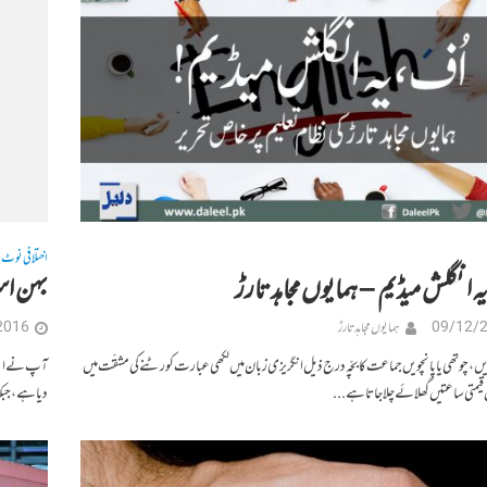
اختلافی نوٹ
•
 انگلش میڈیم – ہمایوں مجاہد تارڑ
بہن اس
09/12/
ہمایوں مجاہد تارڑ
2016
یں، چوتھی یا پانچویں جماعت کا بچّہ درج ذیل انگریزی زبان میں لکھی عبارت کو رٹنے کی مشقّت میں
آپ نے اپنے 
 قیمتی ساعتیں گھلائے چلا جاتا ہے...
دیا ہے، جبکہ طنزاً ی