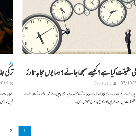
بلاگز
 حقیقت کیا ہے؟ کیسے سمجھا جائے؟ ہمایوں مجاہد تارڑ
ترکی بغ
07/19/
ہمایوں مجاہد تارڑ
2016
 ایک بڑے حجم کا، بڑےپھیلاؤ کا، بڑےپیمانے کا مظہر ہے، جس میں بے شمار چھوٹے اور بڑے
اطلاعات کے
مخلوقات ہیں، مناظرہیں اور نوع بہ نوع عوامل اس...
نہیں کہ اس 
2
1