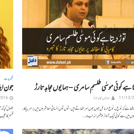
شخصیات
ا ہے کوئی موسٰی طلسمِ سامری – ہمایوں مجاہد تارڑ
جون ایل
11/13/
ہمایوں مجاہد تارڑ
2016
کھا ہے کہ نوع بہ نوع مسائل جوں جوں سر اٹھاتے ہیں، توں توں انسانی معاشروں میں برسرِ پیکار
وں میں سے کوئی ایک آواز پیغمبرانہ لب و...
قسم کا عجی