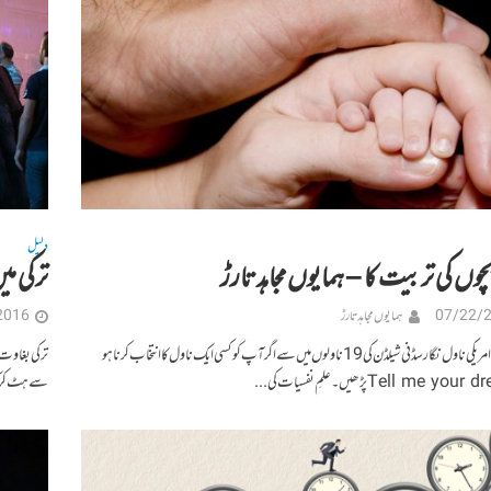
دلیل
بچوں کی تربیت کا – ہمایوں مجاہد تارڑ
ترکی می
07/22/
ہمایوں مجاہد تارڑ
2016
شہرہ آفاق امریکی ناول نگار سڈنی شیلڈن کی 19 ناولوں میں سے اگر آپ کو کسی ایک ناول کا انتخاب کرنا ہو
ترکی بغاوت 
سے ہٹ کر کہ جس میں 15 جولائی 