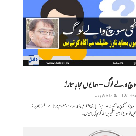
وچ والے لوگ – ہمایوں مجاہد تارڑ
10/14/
ہمایوں مجاہد تارڑ
وچ کا سطحی پن تکلیف دہ ہے“۔ بادی النظر میں یہی درست معلوم ہوتا ہے۔ تھوڑا اوپر اٹھ