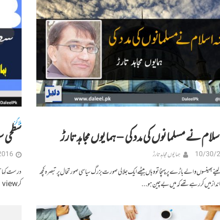
بلاگز
سلام نے مسلمانوں کی مدد کی – ہمایوں مجاہد تارڑ
سطحی س
10/30/
ہمایوں مجاہد تارڑ
2016
ے بھینسوں والے باڑے پر پہنچا تو وہاں بیٹھے ایک جلالی صورت بزرگ سیاسی صورتحال پر تبصرہ کچھ
درست کہا ”س
نداز میں کر رہے تھے کہ میں بے چین ہو...
کر view لیں تو سوچ کا یہی سطحی پن اللہ کریم کی بڑی ہی...