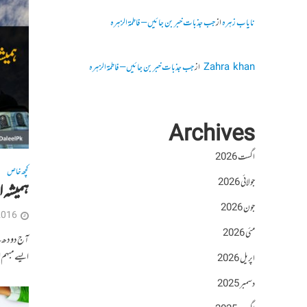
نایاب زہرہ
از
جب جذبات خبر بن جائیں – فاطمۃالزہرہ
Zahra khan
از
جب جذبات خبر بن جائیں – فاطمۃالزہرہ
Archives
اگست 2026
کچھ خاص
جولائی 2026
ہمیشہ ا
جون 2026
2016
مئی 2026
آج دودھ لین
ایسے مبہم ا
اپریل 2026
دسمبر 2025