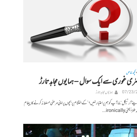
کچھ خاص
رٰی غوری سے ایک سوال – ہمایوں مجاہد تارڑ
07/23/
ہمایوں مجاہد تارڑ
آرٹیکل “ماما آپ کو ہم پر اعتبار نہیں؟” کے اختتام پر بچوں پر اپنی مرضی مسلط نہ کرنے کا پیغام
عنیironically...