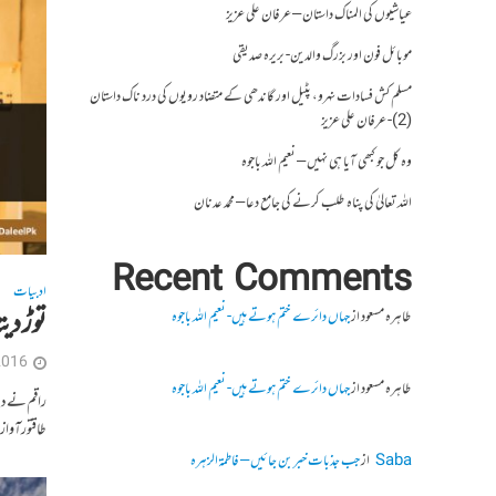
عیاشیوں کی المناک داستان – عرفان علی عزیز
موبائل فون اور بزرگ والدین- بریرہ صدیقی
مسلم کش فسادات نہرو، پٹیل اور گاندھی کے متضاد رویوں کی درد ناک داستان
(2)- عرفان علی عزیز
وہ کل جو کبھی آیا ہی نہیں – نعیم اللہ باجوہ
اللہ تعالیٰ کی پناہ طلب کرنے کی جامع دعا – محمد عدنان
Recent Comments
ادبیات
توڑ دیت
طاہرہ مسعود
از
جہاں دائرے ختم ہوتے ہیں- نعیم اللہ باجوہ
2016
طاہرہ مسعود
از
جہاں دائرے ختم ہوتے ہیں- نعیم اللہ باجوہ
راقم نے دی
طاقتور آواز
Saba
از
جب جذبات خبر بن جائیں – فاطمۃالزہرہ