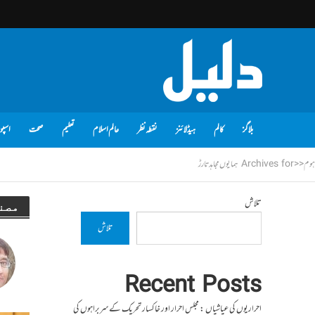
بلاگز
کالم
ہیڈلائنز
نقطہ نظر
عالم اسلام
تعلیم
صحت
اسپو
ہوم
<<
Archives for ہمایوں مجاہد تارڑ
تلاش
مصن
تلاش
Recent Posts
احراریوں کی عیاشیاں : مجلس احرار اور خاکسار تحریک کے سربراہوں کی