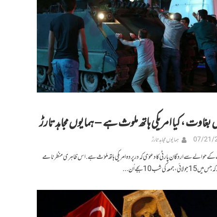
ں بغاوت ، کیا امریکی ہاتھ ملوث ہے – ہمایوں مجاہد تارڑ
07/21/
ہمایوں مجاہد تارڑ
کے حوالے سے اردگان پارٹی کا دعوٰی کہ درپردہ امریکی ہاتھ ملوّث ہے. اس ظاہری منظر نامے
، جمعہ کی شب 10 بجے اُن...