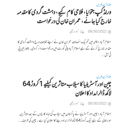
تازہ ترین خبریں
ورلڈ کپ جتوایا، فلاحی کام کیے، دہشت گردی کا مقدمہ
خارج کیا جائے، عمران خان کی درخواست
08/30/2022
تبصرہ لکھیے
اسلام آباد: چئیرمین تحریک انصاف عمران خان نے اپنے خلاف درج دہشت گردی کا
مقدمہ خارج کرنے کے لیے اسلام آباد ہائی کورٹ میں درخواست دائر کردی۔ چیئرمین پی
ٹی آئی...
تازہ ترین خبریں
چین اور آسٹریلیا کا سیلاب متاثرین کیلیے 1 کروڑ 64
لاکھ ڈالر امداد کا اعلان
08/30/2022
تبصرہ لکھیے
اسلام آباد: چین اور آسٹریلیا نے پاکستان میں سیلاب کی تباہ کاریوں کے بعد متاثرین
اور بحالی کے لیے ایک کروڑ 64 لاکھ ڈالر امداد دینے کا اعلان کیا ہے۔ چین کی طرف...