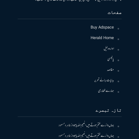
صفحات
Buy Adspace
Herald Home
ادارہ دلیل
پالیسی
مقاصد
ہدایات برائے تحریر
ہمارے لکھاری
تازہ تبصرے
جہاں دائرے ختم ہوتے ہیں- نعیم اللہ باجوہ
از
طاہرہ مسعود
جہاں دائرے ختم ہوتے ہیں- نعیم اللہ باجوہ
از
طاہرہ مسعود