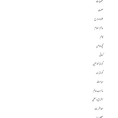
شخصیات
صحت
طنز و مزاح
عالم اسلام
کالم
کچھ خاص
کہانی
گوشہ خواتین
گوشہ ہند
مباحث
مذاہب عالم
مشرق وسطی
معاشرت
معلومات