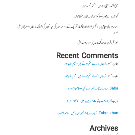
حتی النصر ، حتی القدس – ڈاکٹر تصور بھٹہ
گواہی دیتے دریا – ڈاکٹر محمد طیب خان سنگھانوی
احراریوں کی عیاشیاں : مجلس احرار اور خاکسار تحریک کے سربراہوں کی عیاشیوں کی المناک داستان – عرفان علی
عزیز
موبائل فون اور بزرگ والدین- بریرہ صدیقی
Recent Comments
طاہرہ مسعود
از
جہاں دائرے ختم ہوتے ہیں- نعیم اللہ باجوہ
طاہرہ مسعود
از
جہاں دائرے ختم ہوتے ہیں- نعیم اللہ باجوہ
Saba
از
جب جذبات خبر بن جائیں – فاطمۃالزہرہ
نایاب زہرہ
از
جب جذبات خبر بن جائیں – فاطمۃالزہرہ
Zahra khan
از
جب جذبات خبر بن جائیں – فاطمۃالزہرہ
Archives