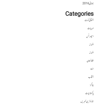
جولائی 2016
Categories
اختلافی نوٹ
ادبیات
اسپورٹس
افسانہ
افسانہ
افغانستان
الحاد
انتخاب
بلاگز
پاکستانیات
تازہ ترین خبریں