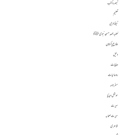
تبصرہ کتب
تعلیم
ٹیکنالوجی
خطبہ جمعہ مسجد نبوی ﷺ
دفاع پاکستان
دلیل
دینیات
روحانیات
سفرنامہ
سوشل میڈیا
سیرت
سیرت صحابہ
شاعری