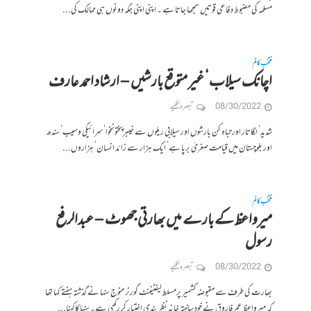
مسلمہ کی مضبوط دفاعی قوتیں سمجھا جاتا ہے ۔ اپنی اپنی جگہ دونوں ہی ممالک کی...
منتخب کالم
اچانک سیلاب‘ غیر متوقع بارشیں – ارشاد احمد عارف
08/30/2022
تبصرہ لکھیے
شدید‘ لگاتار اور تباہ کن بارشوں اور سیلابی ریلوں سے خیبرپختونخوا‘ سرائیکی وسیب‘ سندھ
اور بلوچستان میں قیامت صغریٰ برپا ہے‘ ایک ہزار سے زائد انسان‘ ہزاروں...
منتخب کالم
میرواعظ کے بارے میں بھارتی جھوٹ – عبدالرفع
رسول
08/30/2022
تبصرہ لکھیے
بھارت کی طرف سے مقبوضہ کشمیر پرمسلط لیفٹیننٹ گورنر منوج سنہا نے گذشتہ ہفتے کہا تھا
کہ میرواعظ عمرفاروق نے خود ساختہ خانہ نظر بندی اختیار کر رکھی ہے۔ سنہاکاکہنا...