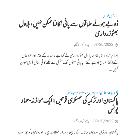
تازہ ترین خبریں
ڈوبے ہوئے علاقوں سے پانی نکالنا ممکن نہیں، بلاول
بھٹو زرداری
08/30/2022
تبصرہ لکھیے
اسلام آباد: وزیر خارجہ بلاول بھٹو زرداری نے کہا ہے کہ سندھ کے 23 اور بلوچستان
کے 30 اضلاع ڈوبے گئے، یہ پانی مہینوں تک مشکل سے نکلے گا فی الحال فوری طور پر
کہیں...
پاکستانیات
دفاع پاکستان
دلیل
عالم اسلام
ہیڈلائنز
•
•
•
•
پاکستان اور ترکیہ کی عسکری قوتیں: ایک موازنہ-حماد
یونس
08/30/2022
تبصرہ لکھیے
پاکستان اور ترکیہ ، دونوں ممالک کے مابین برادرانہ تعلقات ہیں ، اور دونوں کو ہی امت