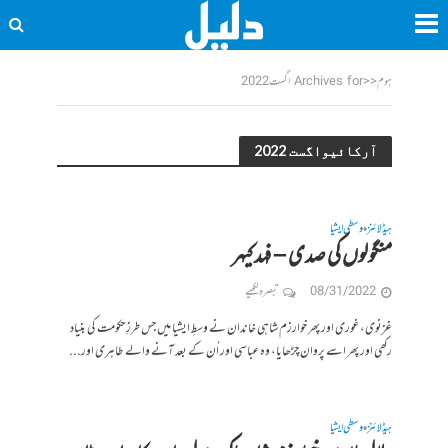
ہوم
<<
Archives for اگست 2022
آرکائیواگست 2022
ہیڈلائنز
وسطی ایشیا
•
منگولوں کی صدی – فہد کیہر
08/31/2022
تبصرہ لکھیے
غزنوی، غوری اور پھر خوارزم شاہی خاندان نے وسطِ ایشیا میں جس طرزِ حکومت کی بنیاد
رکھی اور پھر اسے پروان چڑھایا، وہ عباسی اور اُن کے بعد آنے والے طاہری اور...
ہیڈلائنز
وسطی ایشیا
•