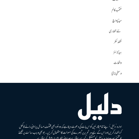
منتخب کالم
میڈیا واچ
نئے لکھاری
نقطہ نظر
ہیڈلائنز
واقعات
وسطی ایشیا
ادارہ ’دلیل‘ اپنے تمام قارئین کو اس بات کی دعوت دیتا ہے کہ وہ خود بھی مختلف مسائل پر اپنی رائے کا کھل
کر اظہار کریں اور اس کے لیے ہر تحریر پر تبصرے کی سہولت کا استعمال کریں۔ جو بھی ویب سائٹ پر لکھنے
کا متمنی ہو، وہ ادارہ ’دلیل‘ کا مستقل رکن بن سکتا ہے اور اپنی نگارشات شامل کرسکتا ہے۔