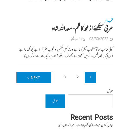
منتخب کالم
عربی سیکھئے از محمد کاظم- سعد الله شاہ
08/30/2022
تبصرہ لکھیے
کوئی طالب ہو تو مطلوب نظر آتا ہے ورنہ کسی شخص کو محجوب نظر آتا ہے مجھ کو مارا ہے
اسی ایک غلط فہمی نے میں سمجھتا تھا مجھے خوب نظر آتا ہے ایک اور بات کروں گا...
38
…
3
2
1
NEXT
تلاش
تلاش
Recent Posts
ایران پاکستان سمیت دفاعی اتحاد چاہتا ہے – میر افسر امان،میر