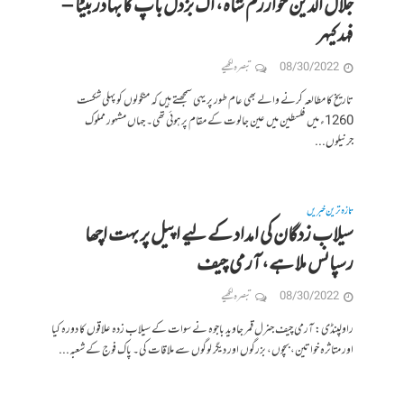
جلال الدین خوارزم شاہ، اک بزدل باپ کا بہادر بیٹا –
فہد کیہر
08/30/2022
تبصرہ لکھیے
تاریخ کا مطالعہ کرنے والے بھی عام طور پر یہی سمجھتے ہیں کہ منگولوں کو پہلی شکست
1260ء میں فلسطین میں عین جالوت کے مقام پر ہوئی تھی۔ جہاں مشہور مملوک
جرنیلوں...
تازہ ترین خبریں
سیلاب زدگان کی امداد کے لیے اپیل پر بہت اچھا
رسپانس ملا ہے، آرمی چیف
08/30/2022
تبصرہ لکھیے
راولپنڈی: آرمی چیف جنرل قمر جاوید باجوہ نے سوات کے سیلاب زدہ علاقوں کا دورہ کیا
اور متاثرہ خواتین، بچوں، بزرگوں اور دیگر لوگوں سے ملاقات کی۔ پاک فوج کے شعبہ...