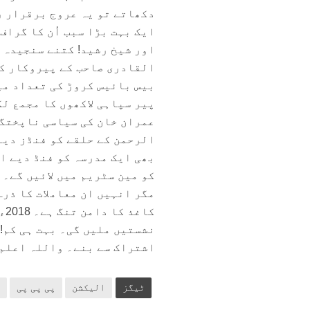
دکھاتے تو یہ عروج برقرار 
ایک بہت بڑا سبب اُن کا گراف
اور شیخ رشید! کتنے سنجیدہ ل
القادری صاحب کے پیروکار کث
بیس بائیس کروڑ کی تعداد می
پیر سپاہی لاکھوں کا مجمع ل
عمران خان کی سیاسی ناپختگی
الرحمن کے حلقے کو فنڈز دیے
بھی ایک مدرسہ کو فنڈ دیے او
کو مین سٹریم میں لائیں گے۔
مگر انہیں ان معاملات کا ذرہ
کا
نشستیں ملیں گی۔ بہت ہی کم! 
اشتراک سے بنے۔ واللہ اعلم
ٹیگز
الیکشن
پی پی پی