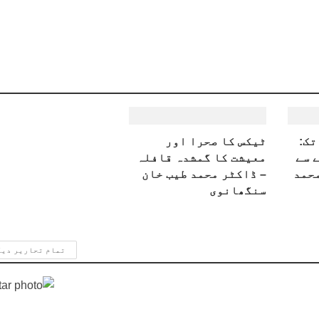
تک:
ٹیکس کا صحرا اور
 سے
معیشت کا گمشدہ قافلہ
محمد
– ڈاکٹر محمد طیب خان
سنگھانوی
تمام تحاریر دی