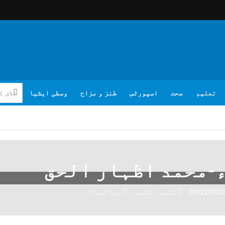
تعلیم
صحت
اسپورٹس
طنز و مزاح
وسطی ایشیا
09/21/201
تبصرہ لکھیے
ویب ڈیسک