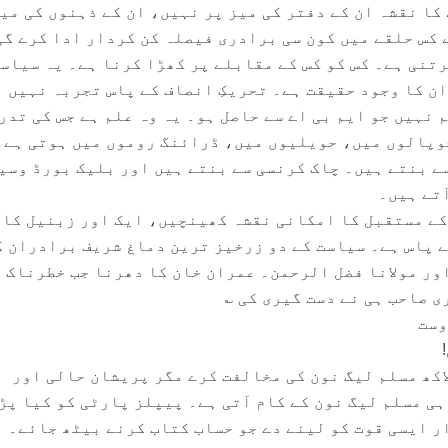
کا نقشہ ان کے دفتر کی میز پر نہیں، ان کے ذہنوں کی می
 کس حلقے میں کون سی برادری فیصلہ کن کردار ادا کرے گی
رتنی ہے۔ کس کو کس کے مقابلے پر کھڑا کرنا ہے۔ یہ سیاس
ن کا وجود حقیقت ہے۔ تحریکِ انصاف کے پاس تجربہ نہیں ا
 نہیں جو ایم بی اے سے حاصل ہو۔ یہ وہ علم ہے جس کی تدر
وپالوں میں، حویلیوں میں، ڈرائنگ روموں میں ہوتی ہے۔
ے بنتے ہیں۔ چاک کرنسی سے بنتے ہیں اور بلیک بورڈ وسی
ٓتے ہیں۔
کے مستقبل کا امکانی نقشہ کھینچیں، ایک اور زبنیل کا 
ے پاس ہے۔ سیاست کے دو زرخیز ترین دماغ شریف برادران ک
اور مولانا فضل الرحمن۔ عمران خان کا دھرنا جب خطرناک 
ی صاحب ہی نے دست گیری کی ؎
وست
اکھ مسلم لیگ نون کی مخالفت کرے مگر پریشان حالی اور
ی مسلم لیگ نون کے کام آتی ہے۔ پیپلز پارٹی کو کیا پڑ
ر ایسی قوت کو لینے دے جو حساب کتاب کرنے بیٹھ جائے۔