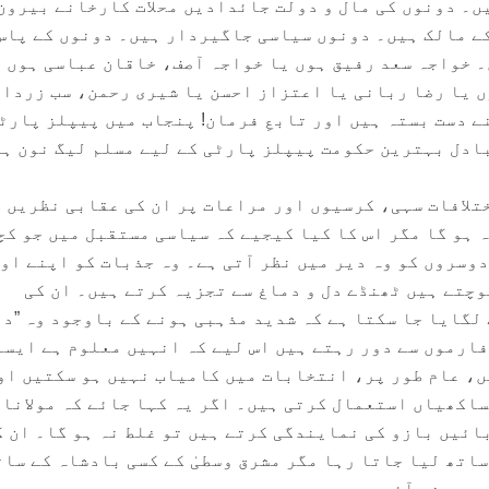
ں۔ دونوں کی مال و دولت جائدادیں محلات کارخانے بیرون
ے مالک ہیں۔ دونوں سیاسی جاگیردار ہیں۔ دونوں کے پاس
 خواجہ سعد رفیق ہوں یا خواجہ آصف، خاقان عباسی ہوں 
 یا رضا ربانی یا اعتزاز احسن یا شیری رحمن، سب زردا
ے دست بستہ ہیں اور تابعِ فرمان! پنجاب میں پیپلز پارٹ
ادل بہترین حکومت پیپلز پارٹی کے لیے مسلم لیگ نون ہی
ختلافات سہی، کرسیوں اور مراعات پر ان کی عقابی نظریں 
 ہو گا مگر اس کا کیا کیجیے کہ سیاسی مستقبل میں جو کچ
وسروں کو وہ دیر میں نظر آتی ہے۔ وہ جذبات کو اپنے او
چتے ہیں ٹھنڈے دل و دماغ سے تجزیہ کرتے ہیں۔ ان کی
لگایا جا سکتا ہے کہ شدید مذہبی ہونے کے باوجود وہ ”د
فارموں سے دور رہتے ہیں اس لیے کہ انہیں معلوم ہے ایسے
، عام طور پر، انتخابات میں کامیاب نہیں ہو سکتیں او
ساکھیاں استعمال کرتی ہیں۔ اگر یہ کہا جائے کہ مولانا 
ائیں بازو کی نمایندگی کرتے ہیں تو غلط نہ ہو گا۔ ان ک
اتھ لیا جاتا رہا مگر مشرق وسطیٰ کے کسی بادشاہ کے سات
میں نہ آئی۔