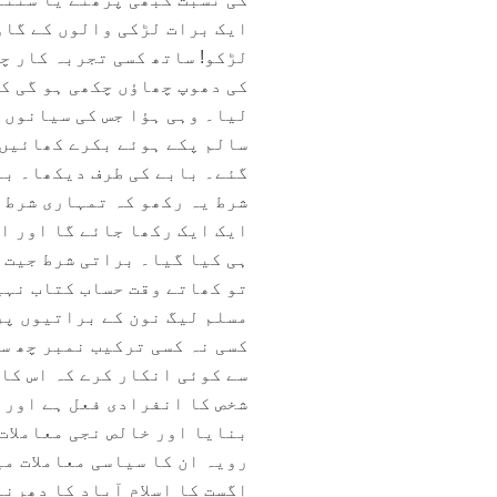
ایک برات لڑکی والوں کے گاو
لڑکو! ساتھ کسی تجربہ کار چ
کی دھوپ چھاؤں چکھی ہو گی ک
لیا۔ وہی ہؤا جس کی سیانوں 
سالم پکے ہوئے بکرے کھائیں 
گئے۔ بابے کی طرف دیکھا۔ با
شرط یہ رکھو کہ تمہاری شرط 
ایک ایک رکھا جائے گا اور ا
ہی کیا گیا۔ براتی شرط جیت 
تو کھاتے وقت حساب کتاب نہی
مسلم لیگ نون کے براتیوں پر
کسی نہ کسی ترکیب نمبر چھ سے
سے کوئی انکار کرے کہ اس کا 
شخص کا انفرادی فعل ہے اور ذ
بنایا اور خالص نجی معاملات 
رویہ ان کا سیاسی معاملات می
اگست کا اسلام آباد کا دھرن