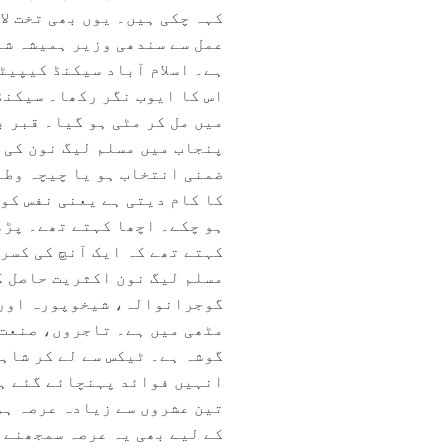
کہہ چکی ہیں۔ یوں بھی تخت لاہ
عمل سے سندھی وزیر ہمیشہ شا
ہے۔ اسلام آباد سیکنڈ کیپی
اس کا ایوب نگر رکھا۔ سیکنڈ
میں مل کر مٹی ہو گیا۔ قبر 
پنجاب میں مسلم لیگ نون کی 
ضمنی انتخاب ہو یا چیچہ وطنی
کا کام دیتی ہے یعنی نفس کو
ہو چکے۔ اچھا کہتے تھے۔ پڑھت
کہتے تھے کہ ایک آنچ کی کسر
مسلم لیگ نون اکثریت حاصل ک
گوجرانوالہ، شیخوپورہ اور ف
مٹھی میں ہے۔ تاجروں، صنعت 
گوشہ ہے۔ ٹیکس سے لے کر شاہر
انہیں فوائد پہنچائے گئے ہ
تین عشروں سے زیادہ عرصہ ہو
کے لیے بھی یہ عرصہ سمجھنے 