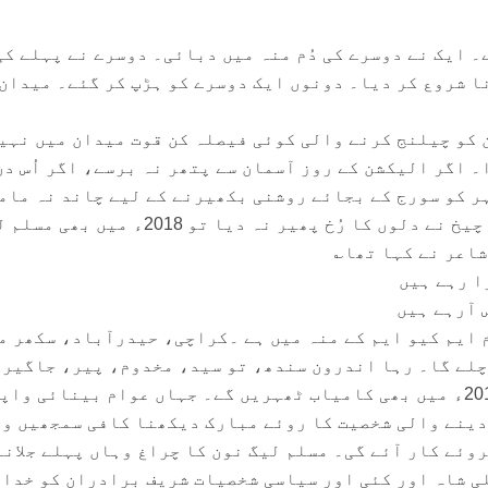
۔ ایک نے دوسرے کی دُم منہ میں دبائی۔ دوسرے نے پہلے کی
ا شروع کر دیا۔ دونوں ایک دوسرے کو ہڑپ کر گئے۔ میدان
 کو چیلنج کرنے والی کوئی فیصلہ کن قوت میدان میں نہی
۔ اگر الیکشن کے روز آسمان سے پتھر نہ برسے، اگر اُس دن
ہر کو سورج کے بجائے روشنی بکھیرنے کے لیے چاند نہ مام
کر دیا گیا اور اگر کسی تیز چیخ نے دلوں کا رُخ پھیر نہ دیا تو 2018ء میں 
شاعر نے کہا تھا؎
ا رہے ہیں
آرہے ہیں
 ایم کیو ایم کے منہ میں ہے ۔کراچی، حیدرآباد، سکھر م
چلے گا۔ رہا اندرون سندھ، تو سید، مخدوم، پیر، جاگیر
جو صدیوں سے حکمران ہیں، 2018ء میں بھی کامیاب ٹھہریں گے۔ جہاں عوام بینائی واپ
 دینے والی شخصیت کا روئے مبارک دیکھنا کافی سمجھیں و
وئے کار آئے گی۔ مسلم لیگ نون کا چراغ وہاں پہلے جلانہ
ی شاہ اور کئی اور سیاسی شخصیات شریف برادران کو خدا 