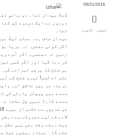
09/21/2016
کھلا میدان تھا۔ دو سانپ تھے
دونوں نے ایک دوسرے کو کھان
تبصرہ لکھیے
تھا۔
میدان صاف ہے۔ مسلم لیگ نون
اگر کوئی معجزہ نہ برپا ہؤا
زمین نہ دھنسی، اگر اُس دوپ
ہی فتح کا پرچم لہرائے گی۔ 
علم اے حُسن! تیری فتح کے لہر
بریدہ سر ہیں عاشق اور واپس 
سندھ میں پیپلز پارٹی کی دُم
سندھ کارڈ نہیں چل سکتا نہ 
لانے کے لیے جھروکے سے درشن
ووٹ دیتے وقت بھی یہی عقل بر
جلے گا۔ ممتاز بھٹو، غوث عل