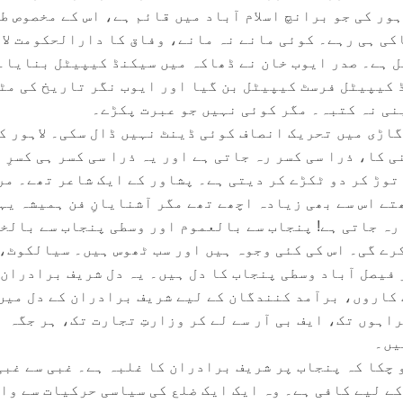
ور کی جو برانچ اسلام آباد میں قائم ہے، اس کے مخصوص طر
کی ہی رہے۔ کوئی مانے نہ مانے، وفاق کا دارالحکومت لا
ٹل ہے۔ صدر ایوب خان نے ڈھاکہ میں سیکنڈ کیپیٹل بنایا۔
 کیپیٹل فرسٹ کیپیٹل بن گیا اور ایوب نگر تاریخ کی مٹ
بنی نہ کتبہ۔ مگر کوئی نہیں جو عبرت پکڑے۔
گاڑی میں تحریک انصاف کوئی ڈینٹ نہیں ڈال سکی۔ لاہور ک
 کا، ذرا سی کسر رہ جاتی ہے اور یہ ذرا سی کسر ہی کسرِ 
 توڑ کر دو ٹکڑے کر دیتی ہے۔ پشاور کے ایک شاعر تھے۔ مر
ے اس سے بھی زیادہ اچھے تھے مگر آشنایانِ فن ہمیشہ یہ
 رہ جاتی ہے! پنجاب سے بالعموم اور وسطی پنجاب سے بالخ
رے گی۔ اس کی کئی وجوہ ہیں اور سب ٹھوس ہیں۔ سیالکوٹ،
یصل آباد وسطی پنجاب کا دل ہیں۔ یہ دل شریف برادران 
کاروں، برآمد کنندگان کے لیے شریف برادران کے دل میں
اہوں تک، ایف بی آر سے لے کر وزارتِ تجارت تک، ہر جگہ
یں۔
 چکا کہ پنجاب پر شریف برادران کا غلبہ ہے۔ غبی سے غبی
کے لیے کافی ہے۔ وہ ایک ایک ضلع کی سیاسی حرکیات سے وا