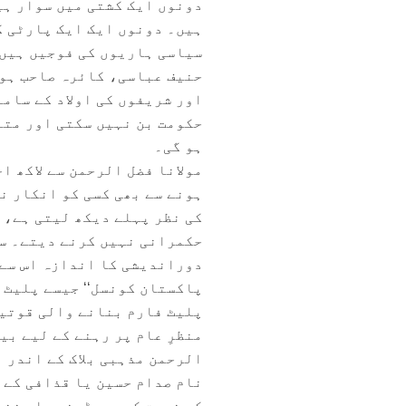
دونوں ایک کشتی میں سوار ہی
ہیں۔ دونوں ایک ایک پارٹی ک
سیاسی ہاریوں کی فوجیں ہیں۔
حنیف عباسی، کائرہ صاحب ہوں
اور شریفوں کی اولاد کے سامن
حکومت بن نہیں سکتی اور متب
ہو گی۔
مولانا فضل الرحمن سے لاکھ ا
ہونے سے بھی کسی کو انکار نہ
کی نظر پہلے دیکھ لیتی ہے، د
حکمرانی نہیں کرنے دیتے۔ سو
دوراندیشی کا اندازہ اس سے 
پاکستان کونسل‘‘ جیسے پلیٹ 
پلیٹ فارم بنانے والی قوتیں
منظرِ عام پر رہنے کے لیے بی
الرحمن مذہبی بلاک کے اندر ب
نام صدام حسین یا قذافی کے س
کی نسبت کبھی پڑھنے یا سننے 