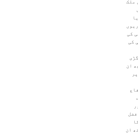
 ملک
یا
ریوں
ی کی
 کی
گڑی
ھ ان
پر
فاع
ر
فضل
ا
ھ ان