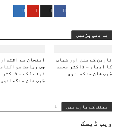
یہ بھی پڑھیں
تاریخ کے سنن اور شباب
امتحان سے اقتدار 
کا ابھار – ڈاکٹر محمد
جب ریاست سوالنامے
طیب خان سنگھانوی
ڈرنے لگے – ڈاکٹر 
طیب خان سنگھانوی
مصنف کے بارے میں
ویب ڈیسک