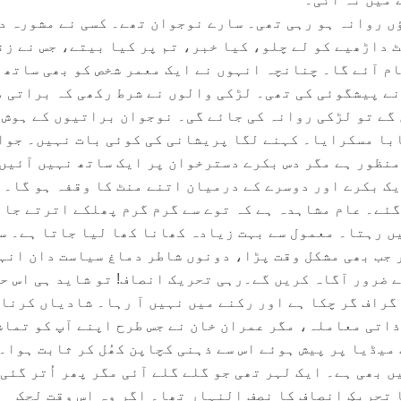
ٔں روانہ ہو رہی تھی۔ سارے نوجوان تھے۔ کسی نے مشورہ د
ٹ داڑھیے کو لے چلو، کیا خبر، تم پر کیا بیتے، جس نے زن
ام آئے گا۔ چنانچہ انہوں نے ایک معمر شخص کو بھی ساتھ 
نے پیشگوئی کی تھی۔ لڑکی والوں نے شرط رکھی کہ براتی د
گے تو لڑکی روانہ کی جائے گی۔ نوجوان براتیوں کے ہوش 
با مسکرایا۔ کہنے لگا پریشانی کی کوئی بات نہیں۔ جوا
منظور ہے مگر دس بکرے دسترخوان پر ایک ساتھ نہیں آئیں
یک بکرے اور دوسرے کے درمیان اتنے منٹ کا وقفہ ہو گا۔ 
گئے۔ عام مشاہدہ ہے کہ توے سے گرم گرم پھلکے اترتے جا
ں رہتا۔ معمول سے بہت زیادہ کھانا کھا لیا جاتا ہے۔ س
 جب بھی مشکل وقت پڑا، دونوں شاطر دماغ سیاست دان انہ
 ضرور آگاہ کریں گے۔رہی تحریک انصاف! تو شاید ہی اس ح
گراف گر چکا ہے اور رکنے میں نہیں آ رہا۔ شادیاں کرنا 
اتی معاملہ، مگر عمران خان نے جس طرح اپنے آپ کو تماش
میڈیا پر پیش ہوئے اس سے ذہنی کچاپن کھُل کر ثابت ہوا۔
ں بھی ہے۔ ایک لہر تھی جو گلے گلے آئی مگر پھر اُتر گئی
ا تحریکِ انصاف کا نصف النہار تھا۔ اگر وہ اس وقت لچک