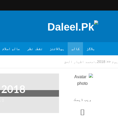
بلاگز
کالم
ہیڈلائنز
نقطہ نظر
عالم اسلام
ہوم
<<
2018ء-محمد اظہار الحق
2018ء-محمد اظہار الحق
ویب ڈیسک
6