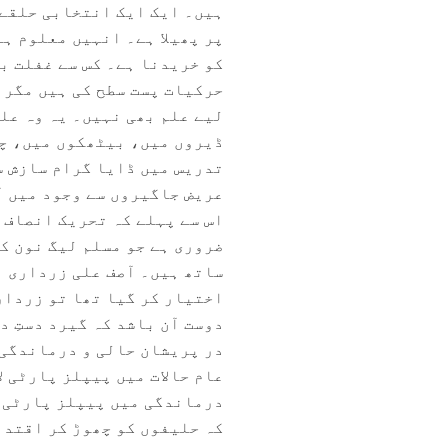
ہیں۔ ایک ایک انتخابی حلقے 
پر پھیلا ہے۔ انہیں معلوم ہے
کو خریدنا ہے۔ کس سے غفلت ب
حرکیات پست سطح کی ہیں مگر ا
لیے علم بھی نہیں۔ یہ وہ علم
ڈیروں میں، بیٹھکوں میں، چ
تدریس میں ڈایا گرام سازش س
عریض جاگیروں سے وجود میں ا
اس سے پہلے کہ تحریک انصاف 
ضروری ہے جو مسلم لیگ نون ک
ساتھ ہیں۔ آصف علی زرداری 
اختیار کر گیا تھا تو زردار
دوست آن باشد کہ گیرد دستِ د
در پریشان حالی و درماندگی!
عام حالات میں پیپلز پارٹی ل
درماندگی میں پیپلز پارٹی ہ
کہ حلیفوں کو چھوڑ کر اقتدا