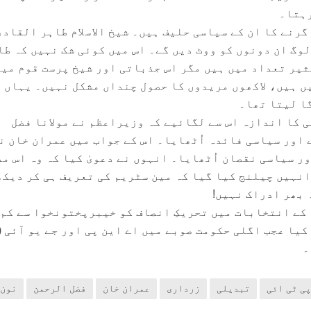
رہتا۔
 گرنے کا ان کے سیاسی حلیف ہیں۔ شیخ الاسلام طاہر القادر
وگ ان دونوں کو ووٹ دیں گے۔ اس میں کوئی شک نہیں کہ طا
یر تعداد میں ہیں مگر اس جذباتی اور شیخ پرست قوم میں
ں ہیں، لاکھوں مریدوں کا حصول چنداں مشکل نہیں۔ یہاں 
گا لیتا تھا۔
 کا اندازہ اس سے لگائیے کہ وزیراعظم نے مولانا فضل
 اور سیاسی فائدہ اُٹھایا۔ اس کے جواب میں عمران خان ن
ر سیاسی نقصان اُٹھایا۔ انہوں نے دعویٰ کیا کہ وہ اس م
 انہیں چیلنج کیا گیا کہ مین سٹریم کی تعریف ہی کر دیک
 بھر ادراک نہیں!
غذ کا دامن تنگ ہے۔ 2018ء کے انتخابات میں تحریکِ انصاف کو خیبرپختونخوا سے کم
کیا عجب اگلی حکومت صوبے میں اے این پی اور جے یو آئی (
۔
پی ٹی ائی
تبدیلی
زرداری
عمران خان
فضل الرحمن
نون 