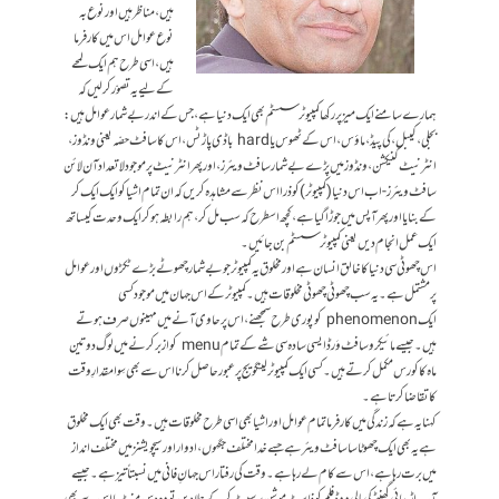
ہیں، مناظرہیں اور نوع بہ
نوع عوامل اس میں کارفرما
ہیں،اسی طرح ہم ایک لمحے
کے لیے یہ تصوّر کر لیں کہ
ہمارے سامنے ایک میز پر رکھا کمپیوٹر سسٹم بھی ایک دنیا ہے، جس کے اندر بے شمار عوامل ہیں:
بجلی، کیبل، کی پیڈ، ماؤس، اس کے ٹھوس یاhard باڈی پاڑٹس، اس کا سافٹ حصّہ یعنی ونڈوز،
انٹرنیٹ کنیکشن، ونڈوز میں پڑے بے شمار سافٹ ویئرز، او ر پھر انٹر نیٹ پر موجود لاتعداد آن لائن
سافٹ ویئرز- اب اس دنیا (کمپیوٹر) کو ذرا اس نظر سے مشاہدہ کریں کہ ان تمام اشیا کو ایک ایک کر
کے بنایا اور پھر آپس میں جوڑا گیا ہے ، کچھ اسطرح کہ سب مل کر ، ہم رابطہ ہو کر ایک وحدت کیساتھ
ایک عمل انجام دیں یعنی کمپیوٹر سسٹم بن جائیں۔
اس چھوٹی سی دنیا کا خالق انسان ہے اور مخلوق یہ کمپیوٹر جو بے شمار چھوٹے بڑے ٹکڑوں اور عوامل
پر مشتمل ہے۔یہ سب چھوٹی چھوٹی مخلوقات ہیں۔کمپیوٹر کے اس جہان میں موجود کسی
ایک phenomenon کو پوری طرح سمجھنے، اس پر حاوی آنے میں مہینوں صرف ہوتے
ہیں۔جیسے مائیکرو سافٹ وَرڈ ایسی سادہ سی شے کے تمام menu کو از برکرنے میں لوگ دو تین
ماہ کا کورس مکمل کرتے ہیں۔کسی ایک کمپیوٹر لینگویج پر عبور حاصل کرنا اس سے بھی سِوا مقدارِ وقت
کا تقاضا کرتا ہے۔
کہنا یہ ہے کہ زندگی میں کارفرما تمام عوامل اور اشیا بھی اسی طرح مخلوقات ہیں۔وقت بھی ایک مخلوق
ہےیہ بھی ایک چھوٹا سا سافٹ ویئر ہے جسے خدا مختلف جگہوں، ادوار اور سیچویشنز میں مختلف انداز
میں برت رہا ہے، اس سے کام لے رہا ہے۔وقت کی رفتار اس جہانِ فانی میں نسبتاً تیز ہے۔جیسے