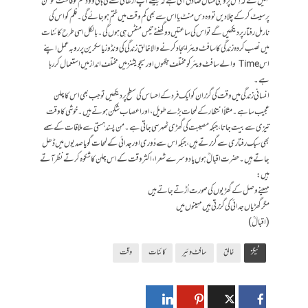
کہیں گے کہ اِس پر وہی مثال صادق آتی ہے کہ جیسے آپ اڑھائی گھنٹے کی ہالی ووڈ فلم کو فاسٹ موشن
پر سیٹ کر کے چلا دیں تو وہ دس منٹ یا اس سے بھی کم وقت میں ختم ہو جائے گی۔فلم کو اس کی
نارمل رفتار پر دیکھیں گے تو اس کی ساعتیں دو گھنٹے تیس منٹس ہی ہوں گی۔با لکل اسی طرح کائنات
میں نصب کردہ زندگی کا سافٹ ویئر ایجاد کرنے والا خالق زندگی کی ونڈوز یا سکرین پر روبہ عمل اپنے
اس Time والے سافٹ ویئر کو مختلف جگہوں اور سیچویشنز میں مختلف انداز میں استعمال کر رہا
ہے۔
انسانی زندگی میں وقت کی گزران کو ایک فرد کے احساس کی سطح پر دیکھیں تو جب بھی اس کا چلن
عجیب سا ہے۔ مثلاً انتظار کے لمحات بڑے طویل ، اور اعصاب شکن ہوتے ہیں۔خوشی کا وقت
تیزی سے بیت جاتا ، جبکہ مصیبت کی گھڑی ٹھہر سی جاتی ہے۔ من پسند ہستی سے ملاقات کے سمے
بھی سبک رفتاری سے گزرتے ہیں، جبکہ اس سے دُوری اور جدائی کے لمحات گویا صدیوں میں ڈھل
جاتے ہیں۔ حضرت اقبالؒ ہوں یا دوسرے شعرا، اکثر وقت کے اس چلن کا شکوہ کرتے نظر آتے
ہیں:
مہینے وصل کے گھڑیوں کی صورت اُڑتے جاتے ہیں
مگر گھڑیاں جدائی کی گزرتی ہیں مہینوں میں
(اقبالؒ)
ٹیگز
خالق
سافٹ وئیر
کائنات
وقت