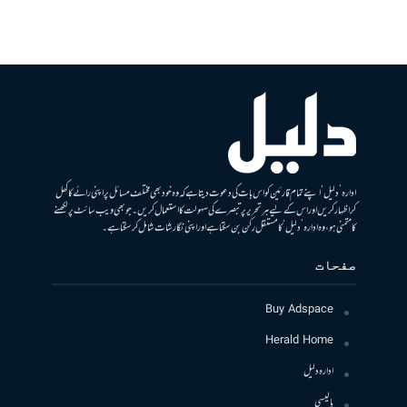
ادارہ ’دلیل‘ اپنے تمام قارئین کو اس بات کی دعوت دیتا ہے کہ وہ خود بھی مختلف مسائل پر اپنی رائے کا کھل
کر اظہار کریں اور اس کے لیے ہر تحریر پر تبصرے کی سہولت کا استعمال کریں۔ جو بھی ویب سائٹ پر لکھنے
کا متمنی ہو، وہ ادارہ ’دلیل‘ کا مستقل رکن بن سکتا ہے اور اپنی نگارشات شامل کرسکتا ہے۔
صفحات
Buy Adspace
Herald Home
ادارہ دلیل
پالیسی