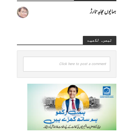
ہمایوں مجاہد تارڑ
تبصرہ لکھیے
Click here to post a comment