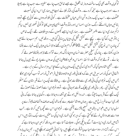
تو گویا یہ وقت بھی ایک سافٹ ویئر نما مخلوق ہے جسے خالق جب چاہے سکیڑ دے، جب چاہے پھیلا
دے، اور جب چاہے منجمد کردے۔وقت کی رفتارخلائے بسیط میں ہماری اس دنیا کی نسبت
مختلف ہے۔ اب یہ ایک روزِ روشن ایس عیاں حقیقت ہے ۔ کوئی خلانوردوں سے کوئی پوچھے تو وہ
بتائیں وہاں ذائقے، رنگ، وزن، احساس اور رفتارِ وقت ایسی چیزوں کا یا تو کوئی تصوّر ہی نہیں، یا کم
از کم ہماری دنیا سے یکسر مختلف ہے۔ہماری دنیا جسے گیسوں کے دبیز غلاف تلے، ایک خاص
پریشر میں رکھا گیا ہے۔ نیچے سے کشش ثقل کی بیڑیاں پہنائی گئی ہیں۔دیکھ لیں، ہم سب جانتے ہیں
کہ چاند پر اس نوع کی کشش ثقل نہیں۔ 90 کلو گرام وزن رکھنے والا انسان وہاں ایک غبارے جتنا
وزن رکھتا ہے۔چاند کی سطح پر حضرت انسان دو چار ڈگ بھرے تو آدھے لاہور جتنا فاصلہ طے کر
جائے۔تو طے ہوا کہ وقت ، ذائقہ، احساس وغیرہ کا چلن زمین کی حدوں سے پار پوتے ہی بدل جاتا
ہے۔ جبھی اشارہ دیا گیا کہ اخروی زندگی میں ایک دن یہاں کے پچاس ہزار سال کے برابر ہے۔
اشفاق احمد کی ڈرامہ سیریل حیرت کدہ کا مائی بلوری والا وہ ناقابلِ فراموش ڈرامہ تو سب کو یاد ہی ہو گا
جس میں ایک نوجوان کی مائی بلوری سے ملاقات ہوتی ہے۔یہ ملاقات ایک پرانے قبرستان کے منظر
میں دکھائی گئی۔پھر، مائی بلوری یکایک فوت ہو جاتی ہے، تو وہ نوجوان اسے ڈھونڈتے ڈھونڈتے
ایک خیمے کے قریب پہنچتا ہے۔ اندر داخل ہوتے ہی ششدر رہ جاتا ہے۔ دکھایا یہ جاتا ہے کہ مائی
بلوری اب عالم برزخ میں ہے۔ جہاں وہ شانت چہرے کیساتھ ایک صاف و شفاف چبوترے پر
سفید لباس میں ملبوس، ہاتھ میں تسبیح پکڑے بیٹھی ہے۔ نوجوان اس سے کچھ باتیں کرتا ہے۔ تب
وہ اسے جلد واپس لوٹنے کا کہتی ہے ،کہ دیر ہو گئی؛ تمہاری دنیا کی ساعتیں بہت سبک رفتار ہیں؛ اس
اثنا میں تمہاری دنیا بہت آگے جا چکی ہو گی۔ وہ پلٹ آتا ہے، اور یہ دیکھ کر حیران رہ جاتا ہے کہ
اس کے رشتہ دار، دوست احباب یا تو فوت ہو چکے ہیں، یا انتہائی ضعیف ہو چکے ہیں۔ہم یہاں بارِ دگر