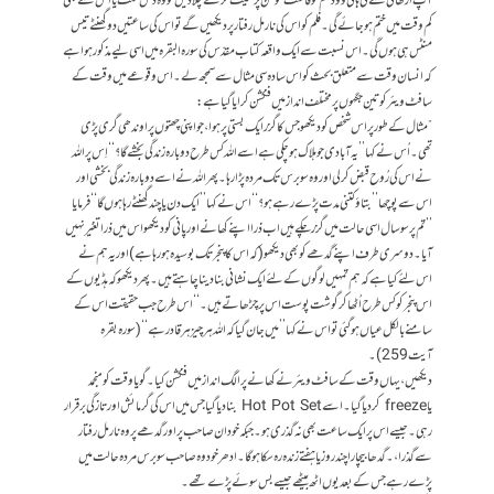
آپ اڑھائی گھنٹے کی ہالی ووڈ فلم کو فاسٹ موشن پر سیٹ کر کے چلا دیں تو وہ دس منٹ یا اس سے بھی
کم وقت میں ختم ہو جائے گی۔فلم کو اس کی نارمل رفتار پر دیکھیں گے تو اس کی ساعتیں دو گھنٹے تیس
منٹس ہی ہوں گی۔اس نسبت سےایک واقعہ کتاب مقدّس کی سورہ البقرہ میں اسی لیے مذکور ہوا ہے
کہ انسان وقت سے متعلق بحث کو اس سادہ سی مثال سے سمجھ لے۔ اس وقوعے میں وقت کے
سافٹ ویئر کو تین جگہوں پر مختلف انداز میں فنکشن کرایا گیا ہے:
” مثال کے طور پر اس شخص کو دیکھو جس کا گزر ایک بستی پر ہوا، جو اپنی چھتوں پر اوندھی گری پڑی
تھی۔ اُس نے کہا ’’یہ آبادی جو ہلاک ہوچکی ہے اسے اللہ کس طرح دوبارہ زندگی بخشے گا؟‘‘ اِس پر اللہ
نے اس کی رُوح قبض کرلی اور وہ سو برس تک مردہ پڑا رہا۔ پھر اللہ نے اسے دوبارہ زندگی بخشی اور
اس سے پوچھا ’’بتاؤ کتنی مدت پڑے رہے ہو؟‘ ‘ اس نے کہا ’’ایک دن یا چند گھنٹے رہا ہوں گا‘‘ فرمایا
’’تم پر سو سال اسی حالت میں گزر چکے ہیں اب ذرا اپنے کھانے اور پانی کو دیکھو اس میں ذرا تغیّر نہیں
آیا۔ دوسری طرف اپنے گدھے کو بھی دیکھو ( کہ اس کا پنجر تک بوسیدہ ہورہا ہے ) اور یہ ہم نے
اس لئے کیا ہے کہ ہم تمہیں لوگوں کے لئے ایک نشانی بنا دینا چاہتے ہیں۔ پھر دیکھو کہ ہڈیوں کے
اس پنجر کو کس طرح اُٹھا کر گوشت پوست اس پر چڑھاتے ہیں۔‘‘ اس طرح جب حقیقت اس کے
سامنے بالکل عیاں ہوگئی تو اس نے کہا ’’ میں جان گیا کہ اللہ ہر چیز ہر قادر ہے ‘ ‘ (سورہ بقرہ
آیت 259) ۔
دیکھیں، یہاں وقت کے سافٹ ویئر نےکھانے پر الگ انداز میں فنکشن کیا۔گویا وقت کو منجمد
یاfreeze کر دیا گیا۔اسے Hot Pot Set بنا دیا گیا جس میں اس کی گرمائش اور تازگی برقرار
رہی۔جیسے اس پر ایک ساعت بھی نہ گذری ہو۔ جبکہ خود ان صاحب پر اور گدھے پر وہ نارمل رفتار
سے گذرا،۔ گدھا بیچارا چند روز یا ہفتے زندہ رہ سکا ہو گا۔ادھر خود وہ صاحب سو برس مردہ حالت میں
پڑے رہے جس کے بعد یوں اٹھ بیٹھے جیسے بس سوئے پڑے تھے۔