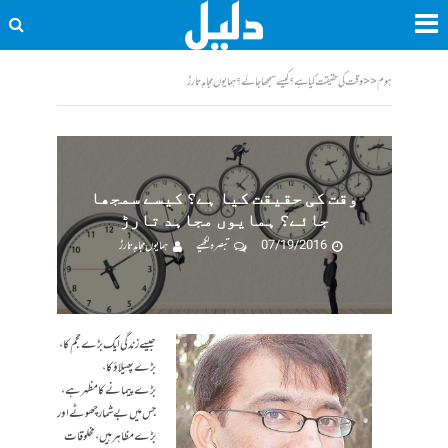
ہوم
<<
وقت کی حقیقت کیا ہے؟ کیسے سمجھا جائے؟ ہمایوں مجاہد تارڑ
وقت کی حقیقت کیا ہے؟ کیسے سمجھا
جائے؟ ہمایوں مجاہد تارڑ
07/19/2016
تبصرہ لکھیے
ہمایوں مجاہد تارڑ
جیسے زندگی ایک بڑے حجم کا،
بڑےپھیلاؤ کا،
بڑےپیمانے کا مظہر ہے،
جس میں بے شمار چھوٹے اور
بڑے مظاہر ہیں، مخلوقات