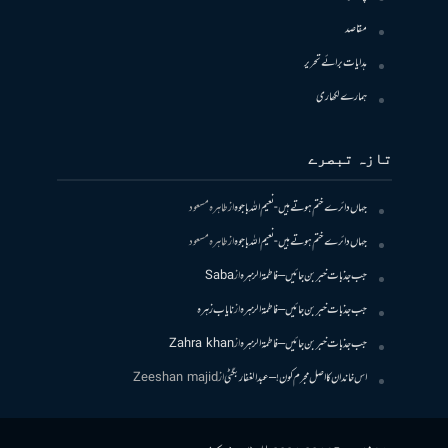
مقاصد
ہدایات برائے تحریر
ہمارے لکھاری
تازہ تبصرے
جہاں دائرے ختم ہوتے ہیں- نعیم اللہ باجوہ
از
طاہرہ مسعود
جہاں دائرے ختم ہوتے ہیں- نعیم اللہ باجوہ
از
طاہرہ مسعود
جب جذبات خبر بن جائیں – فاطمۃالزہرہ
از
Saba
جب جذبات خبر بن جائیں – فاطمۃالزہرہ
از
نایاب زہرہ
جب جذبات خبر بن جائیں – فاطمۃالزہرہ
از
Zahra khan
اس خاندان کا اصل مجرم کون! – عبدالغفار بگٹی
از
Zeeshan majid