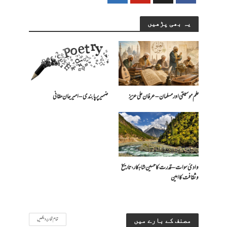
یہ بھی پڑھیں
علم موسیقی اور مسلمان – عرفان علی عزیز
ضمیر پر پابندی – امیرجان حقانی
وادیٔ سوات – قدرت کا حسین شاہکار، تاریخ
و ثقافت کا امین
تمام تحاریر دیکھیں
مصنف کے بارے میں