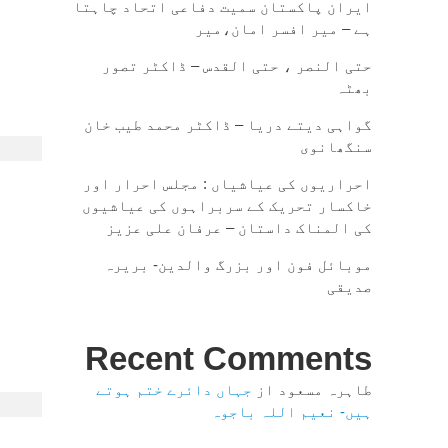
ایران پاکستان سمیت دفاعی اتحاد چاہتا
ہے – میر افسر امان،میر
حتی النصر ، حتی القدس – ڈاکٹر تصور
بھٹہ
گواہی دیتے دریا – ڈاکٹر محمد طیب خان
سنگھانوی
احراریوں کی عیاشیاں : مجلس احرار اور
خاکسار تحریک کے سربراہوں کی عیاشیوں
کی المناک داستان – عرفان علی عزیز
موبائل فون اور بزرگ والدین- بریرہ
صدیقی
Recent Comments
طاہرہ مسعود
از
جہاں دائرے ختم ہوتے
ہیں- نعیم اللہ باجوہ