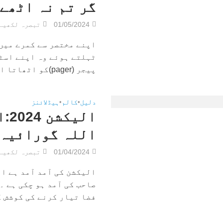
گر تم نہ اٹھے
01/05/2024
تبصرہ لکھیے
اپنے مختصر سے کمرے میں 
ٹہلتے ہوئے وہ اپنے اسٹ
پیجر (pager)کو اٹھاتا اور اسے کسی...
دلیل
•
کالم
•
ہیڈلائنز
ال
اللہ گورائیہ
01/04/2024
تبصرہ لکھیے
الیکشن کی آمد آمد ہے او
صاحب کی آمد ہو چکی ہے ۔
فضا تیار کرنے کی کوشش کی