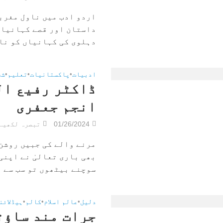
اردو ادب میں ناول مغربی
داستان اور قصے کہانیاں
دہلوی کی کہانیاں کو ناو
ادبیات
•
پاکستانیات
•
تعلیم
•
شخ
ڈاکٹر رفیع ال
انجم جعفری
01/26/2024
تبصرہ لکھیے
مرنے والے کی جبیں روشن
بھی باری تعالیٰ نے اپنی
سوچنے بیٹھوں تو سب سے پہ
دلیل
•
عالم اسلام
•
کالم
•
ہیڈلائن
جرات مند ساؤت