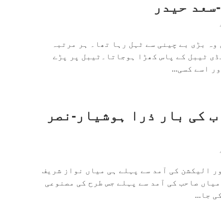
-سعد حیدر
وہ بڑی بے چینی سے ٹہل رہا تھا۔ ہر مرتبہ
ڈی ٹیبل کے پاس کھڑا ہوجاتا۔ٹیبل پر پڑے
یکشن 2024:اب کی بار ذرا ہوشیار-نصر
ر الیکشن کی آمد سے پہلے ہی میاں نواز شریف
میاں صاحب کی آمد سے پہلے جس طرح کی مصنوعی
 جا...