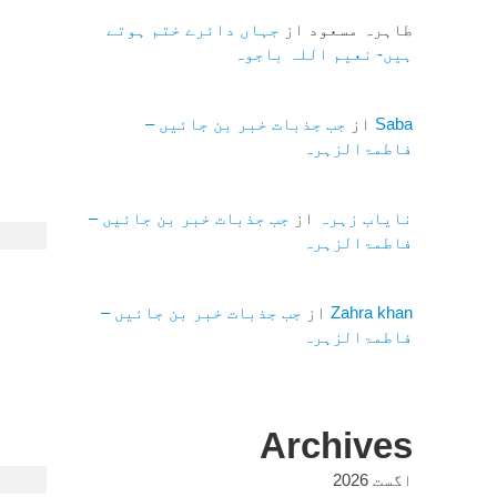
طاہرہ مسعود
از
جہاں دائرے ختم ہوتے
ہیں- نعیم اللہ باجوہ
Saba
از
جب جذبات خبر بن جائیں –
فاطمۃالزہرہ
نایاب زہرہ
از
جب جذبات خبر بن جائیں –
فاطمۃالزہرہ
Zahra khan
از
جب جذبات خبر بن جائیں –
فاطمۃالزہرہ
Archives
اگست 2026