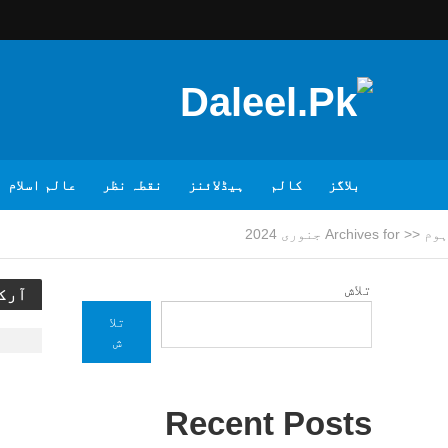
بلاگز
کالم
ہیڈلائنز
نقطہ نظر
عالم اسلام
ہوم
<<
Archives for جنوری 2024
تلاش
آرکا
تلا
ش
Recent Posts