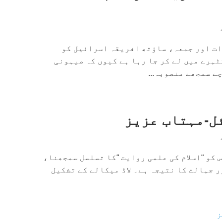
معرات اور جمعہ، ساؤتھ افریقہ اسرائیل کو
ہرے میں لے کر جا رہا ہے کیوں کہ صیہونی
ے سمجھے منصوبہ...
ل-مہتاب عزیز
کو “اسلام کی علمی روایت “کا تسلسل سمجھنا،
ر جہالت کا نتیجہ ہے۔ لاڈ میکالے کے تشکیل
ز