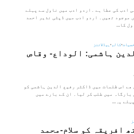
 ادب کی عطا ہے ۔اردو ادب میں ناول سے پہلے
 موجود تھیں۔ اردو ادب میں ڈپٹی نذیر احمد
ل کا...
صیات
•
کالم
•
ہیڈلائنز
دین ہاشمی: الوداع- وقاص
 ھے اس ظلمات میں ڈاکٹر رفیع الدین ہاشمی کو
 بارگاہ میں طلب کر لیا۔ ان کے بارے میں
لے یہ...
ز
ھ افریقہ کو سلام-محمد