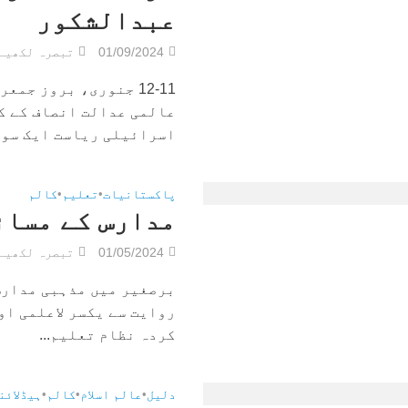
عبدالشکور
01/09/2024
تبصرہ لکھیے
12-11 جنوری، بروز ج
عالمی عدالت انصاف کے کٹ
اسرائیلی ریاست ایک سوچ
پاکستانیات
•
تعلیم
•
کالم
مدارس کے مسائ
01/05/2024
تبصرہ لکھیے
برصغیر میں مذہبی مدارس 
روایت سے یکسر لاعلمی او
کردہ نظام تعلیم...
دلیل
•
عالم اسلام
•
کالم
•
ہیڈلائن