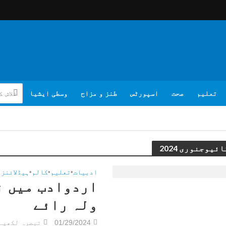
تعلیم
صحت
اسپورٹس
طنز و مزاح
وسطی ایشیا
ئیوجنوری 2024
ادبیات
•
تعلیم
•
کالم
•
ہیڈلائنز
اردوادب میں ن
ولہ رائے
01/29/2024
تبصرہ لکھیے