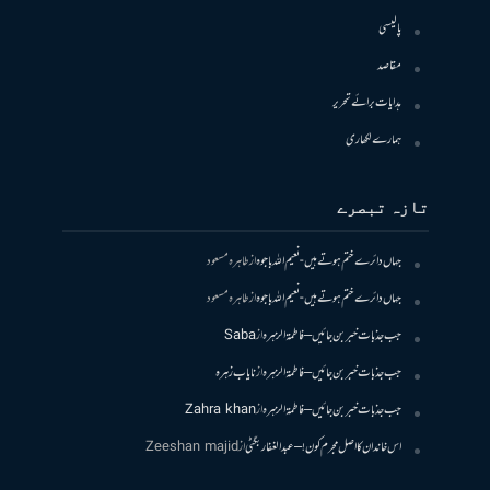
پالیسی
مقاصد
ہدایات برائے تحریر
ہمارے لکھاری
تازہ تبصرے
جہاں دائرے ختم ہوتے ہیں- نعیم اللہ باجوہ
از
طاہرہ مسعود
جہاں دائرے ختم ہوتے ہیں- نعیم اللہ باجوہ
از
طاہرہ مسعود
جب جذبات خبر بن جائیں – فاطمۃالزہرہ
از
Saba
جب جذبات خبر بن جائیں – فاطمۃالزہرہ
از
نایاب زہرہ
جب جذبات خبر بن جائیں – فاطمۃالزہرہ
از
Zahra khan
اس خاندان کا اصل مجرم کون! – عبدالغفار بگٹی
از
Zeeshan majid