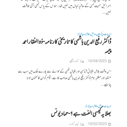
اسرائیل سمیت کسی کے حاشیہ خیال میں نہیں تھا ۔ حماس کے پاس کبھی اتنی طاقت
نہیں...
ادبیات
پاکستان
دلیل
کالم
ہیڈلائنز
•
•
•
•
ڈاکٹر رفیع الدین ہاشمی کا تاریخی کارنامہ-ذوالفقار احمد
چیمہ
10/04/2023
تبصرہ لکھیے
اس وقت بلاشبہ اقبالؒ شناسی اور اقبال فہمی کے حوالے سے پورے ملک میں سب سے
مستند اور معتبر نام ڈاکٹر رفیع الدین ہاشمی صاحب کا ہے، قوم کو ان کا ممنون ہونا
چاہیے...
ادبیات
دلیل
کالم
ہیڈلائنز
•
•
•
بھلا یہ کیسی الفت ہے؟-حماد یونس
10/02/2023
ایک تبصرہ