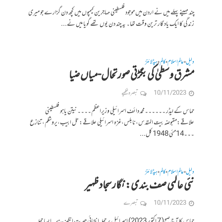
چند مہینے پہلے میں نے اردن میں موجود فلسطینی مہاجرین کیمپوں میں کچھ دن گزارے جو میری
زندگی کا ایک یاد گار ترین وقت تھا۔ یہ چند دن یوں تھے گویا میں نے...
دلیل
عالم اسلام
کالم
ہیڈلائنز
•
•
•
مشرق وسطیٰ کی بگڑتی صورتحال-میاں ضیا
10/11/2023
تبصرہ لکھیے
حماس کے لیڈر ۔۔۔۔۔۔محمد دائف اسرائیلی وزیراعظم۔۔۔۔ نیتن یاہو فلسطینی
علاقے:مقبوضہ بیت المقدس،نابلس،غزہ اسرائیلی علاقے: تل ابیب،یروشلم، تنازع
۔۔۔14مئی 1948 کل...
دلیل
عالم اسلام
کالم
ہیڈلائنز
•
•
•
نئی عالمی صف بندی:نگار سجاد ظہیر
10/11/2023
تبصرے
حماس کا آج صبح( 7 اکتوبر 2023) اسرائیل پر حملہ انتہائی حیرت انگیز ہے ۔ایسا حملہ