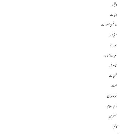
دلیل
دینیات
سائنسی معلومات
سفرنامہ
سیرت
سیرت صحابہ
شاعری
شخصیات
صحت
طنز و مزاح
عالم اسلام
عسکری
کالم