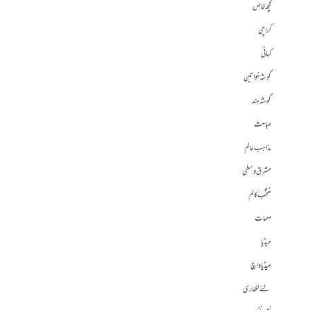
کچھ خاص
کراچی
کہانی
گوشہ خواتین
گوشہ ہند
مباحث
مذاہب عالم
مشرق وسطی
منتخب کالم
مہمات
میڈیا
میڈیا واچ
نئے لکھاری