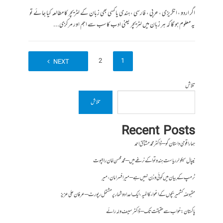
اگر اردو ، انگریزی ، عربی ، فارسی ، ہندی یا کسی بھی زبان کے لٹریچر کا مطالعہ کیا جائے تو
یہ معلوم ہو گا کہ ہر زبان میں لٹریچر یعنی ادب کا سب سے اہم اور مرکزی...
2
1
NEXT
تلاش
تلاش
Recent Posts
ہمارا قومی داستان گو – ڈاکٹر محمد مشتاق احمد
نیپال سیکولر ریاست ہندوتوا کے نرغے میں – محمد محسن خان راجپوت
ٹرمپ کے بیان میں کوئی وزن نہیں ہے – میر افسرامان،میر
مقبوضہ کشمیر بچوں کے اغواء کا المیہ، ایک اعداد و شمار پر مشتمل رپورٹ – عرفان علی عزیز
پاکستان : خواب سے حقیقت تک – ڈاکٹر سیف ولہ رائے