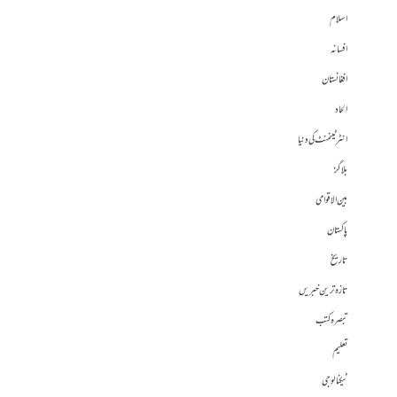
اسلام
افسانہ
افغانستان
الحاد
انٹرٹینمنٹ کی دنیا
بلاگز
بین الاقوامی
پاکستان
تاریخ
تازہ ترین خبریں
تبصرہ کتب
تعلیم
ٹیکنالوجی