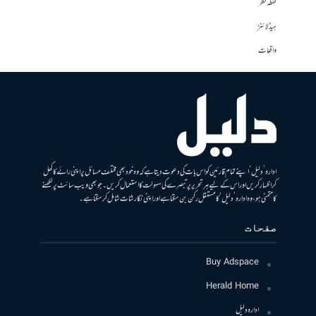
نقطہ نظر
ہیڈلائنز
واقعات
ادارہ ’دلیل‘ اپنے تمام قارئین کو اس بات کی دعوت دیتا ہے کہ وہ خود بھی مختلف مسائل پر اپنی رائے کا کھل
کر اظہار کریں اور اس کے لیے ہر تحریر پر تبصرے کی سہولت کا استعمال کریں۔ جو بھی ویب سائٹ پر لکھنے
کا متمنی ہو، وہ ادارہ ’دلیل‘ کا مستقل رکن بن سکتا ہے اور اپنی نگارشات شامل کرسکتا ہے۔
صفحات
Buy Adspace
Herald Home
ادارہ دلیل