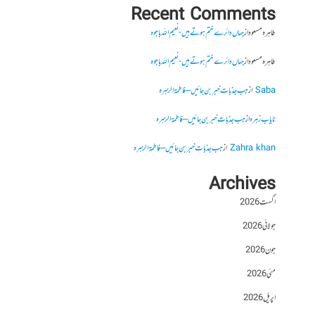
Recent Comments
طاہرہ مسعود
از
جہاں دائرے ختم ہوتے ہیں- نعیم اللہ باجوہ
طاہرہ مسعود
از
جہاں دائرے ختم ہوتے ہیں- نعیم اللہ باجوہ
Saba
از
جب جذبات خبر بن جائیں – فاطمۃالزہرہ
نایاب زہرہ
از
جب جذبات خبر بن جائیں – فاطمۃالزہرہ
Zahra khan
از
جب جذبات خبر بن جائیں – فاطمۃالزہرہ
Archives
اگست 2026
جولائی 2026
جون 2026
مئی 2026
اپریل 2026