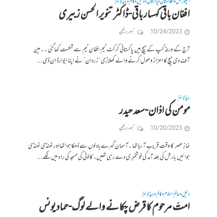
اسپورٹس
افغانستان
پاکستان
دلیل
کالم
ہیڈلائنز
•
•
•
•
•
افغان باقی کہسار باقی-ڈاکٹر تنویر الحسن زبیری
10/24/2023
تبصرہ لکھیے
آج کے ورلڈ کپ کے میچ میں پاکستانی کرکٹ ٹیم افغان ٹیم سے شکست کھا گئی ۔۔ مین
آف دی میچ کا اعزاز وصول کرنے والے کھلاڑی “زردان” نے اپنا ایوارڈ ان ڈی...
ہیڈلائنز
مومن کی اذان-سعد حیدر
10/20/2023
تبصرہ لکھیے
نمازِ عصر کا وقت قریب آ رہا تھا ۔آسمان گہرےبادلوں سے ڈھکا ہوا تھااور ٹھنڈی ٹھنڈی
ہوائیں بارش کی جلد آمد کی خوشخبری دے رہی تھیں۔کالونی کی مسجد کی راہ میں لگے...
دلیل
عالم اسلام
کالم
ہیڈلائنز
•
•
•
امتَ مرحوم کا قرض چکانے والے لوگ-حماد یونس