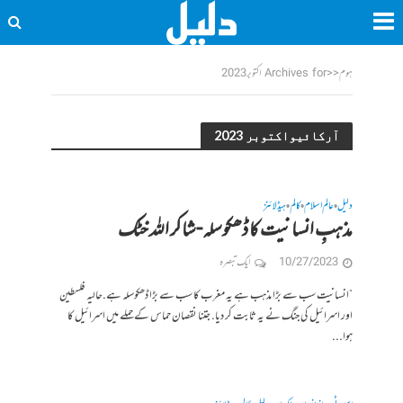
ہوم
<<
Archives for اکتوبر 2023
آرکائیواکتوبر 2023
دلیل
عالم اسلام
کالم
ہیڈلائنز
•
•
•
مذہبِ انسانیت کا ڈھکوسلہ-شاکر اللہ خٹک
10/27/2023
ایک تبصرہ
“انسانیت سب سے بڑا مذہب ہے یہ مغرب کا سب سے بڑا ڈھکوسلہ ہے.حالیہ فلسطین
اور اسرائیل کی جنگ نے یہ ثابت کر دیا. جتنا نقصان حماس کے حملے میں اسرائیل کا
ہوا...