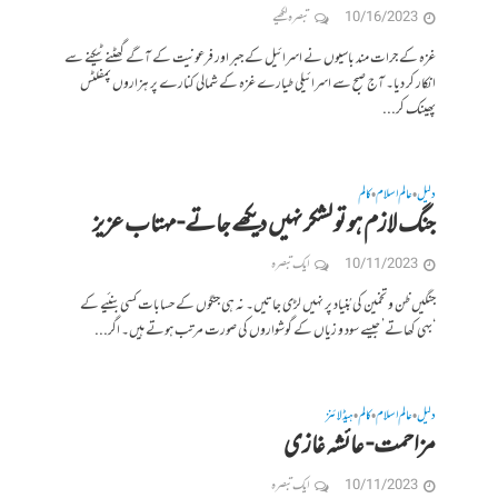
10/16/2023
تبصرہ لکھیے
غزہ کے جرات مند باسیوں نے اسرائیل کے جبر اور فرعونیت کے آگے گھٹنے ٹیکنے سے
انکار کر دیا۔ آج صبح سے اسرائیلی طیارے غزہ کے شمالی کنارے پر ہزاروں پمفلٹس
پھینک کر...
دلیل
عالم اسلام
کالم
•
•
جنگ لازم ہو تو لشکر نہیں دیکھے جاتے-مہتاب عزیز
10/11/2023
ایک تبصرہ
جنگیں ظن و تخمین کی بُنیاد پر نہیں لڑی جاتیں۔ نہ ہی جنگوں کے حسابات کسی بنئیے کے
‘بہی کھاتے’ جیسے سود و زیاں کے گوشواروں کی صورت مرتب ہوتے ہیں۔ اگر...
دلیل
عالم اسلام
کالم
ہیڈلائنز
•
•
•
مزاحمت- عائشہ غازی
10/11/2023
ایک تبصرہ