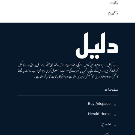
واقعات
وسطی ایشیا
ادارہ ’دلیل‘ اپنے تمام قارئین کو اس بات کی دعوت دیتا ہے کہ وہ خود بھی مختلف مسائل پر اپنی رائے کا کھل
کر اظہار کریں اور اس کے لیے ہر تحریر پر تبصرے کی سہولت کا استعمال کریں۔ جو بھی ویب سائٹ پر لکھنے
کا متمنی ہو، وہ ادارہ ’دلیل‘ کا مستقل رکن بن سکتا ہے اور اپنی نگارشات شامل کرسکتا ہے۔
صفحات
Buy Adspace
Herald Home
ادارہ دلیل
پالیسی