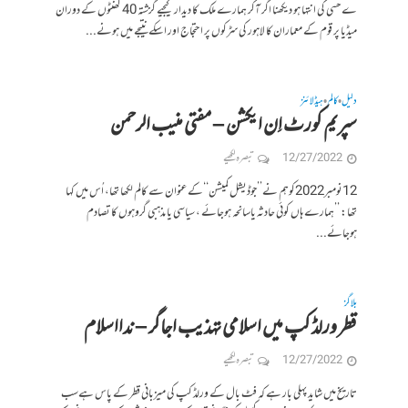
ے حسی کی انتہا ہو دیکھنا اگر آکر ہمارے ملک کا دیدار کیجیے گزشتہ 40 گھنٹوں کے دوران
میڈیا پر قوم کے معماران کا لاہور کی سڑکوں پر احتجاج اور اسکے نتیجے میں ہونے...
دلیل
کالم
ہیڈلائنز
•
•
سپریم کورٹ اِن ایکشن – مفتی منیب الرحمن
12/27/2022
تبصرہ لکھیے
12نومبر2022کوہم نے’’جوڈیشل کمیشن‘‘کے عنوان سے کالم لکھا تھا، اُس میں کہا
تھا: ’’ہمارے ہاں کوئی حادثہ یاسانحہ ہوجائے ، سیاسی یا مذہبی گروہوں کا تصادم
ہوجائے...
بلاگز
قطر ورلڈ کپ میں اسلامی تہذیب اجاگر‎‎ – ندااسلام
12/27/2022
تبصرہ لکھیے
تاریخ میں شاید پہلی بار ہے کہ فٹ بال کے ورلڈ کپ کی میزبانی قطر کے پاس ہےسب