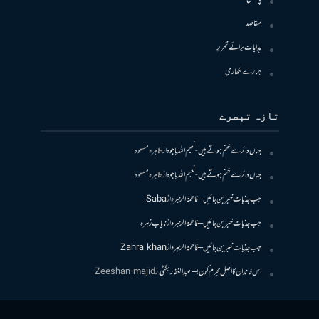
مقاصد
ہدایات برائے تحریر
ہمارے لکھاری
تازہ تبصرے
جہاں دائرے ختم ہوتے ہیں- نعیم اللہ باجوہ
از
طاہرہ مسعود
جہاں دائرے ختم ہوتے ہیں- نعیم اللہ باجوہ
از
طاہرہ مسعود
جب جذبات خبر بن جائیں – فاطمۃالزہرہ
از
Saba
جب جذبات خبر بن جائیں – فاطمۃالزہرہ
از
نایاب زہرہ
جب جذبات خبر بن جائیں – فاطمۃالزہرہ
از
Zahra khan
اس خاندان کا اصل مجرم کون! – عبدالغفار بگٹی
از
Zeeshan majid