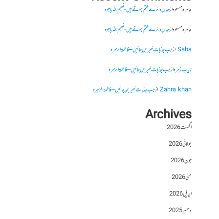
طاہرہ مسعود
از
جہاں دائرے ختم ہوتے ہیں- نعیم اللہ باجوہ
طاہرہ مسعود
از
جہاں دائرے ختم ہوتے ہیں- نعیم اللہ باجوہ
Saba
از
جب جذبات خبر بن جائیں – فاطمۃالزہرہ
نایاب زہرہ
از
جب جذبات خبر بن جائیں – فاطمۃالزہرہ
Zahra khan
از
جب جذبات خبر بن جائیں – فاطمۃالزہرہ
Archives
اگست 2026
جولائی 2026
جون 2026
مئی 2026
اپریل 2026
دسمبر 2025