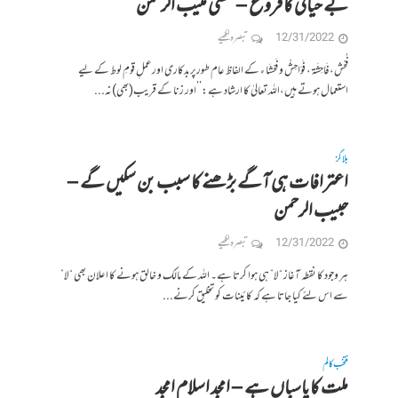
بے حیائی کا فروغ – مفتی منیب الرحمٰن
12/31/2022
تبصرہ لکھیے
فُحْش،فَاحِشَۃ ، فَوَاحِشْ و فَحْشَا ء کے الفاظ عام طورپربدکاری اورعملِ قومِ لوط کے لیے
استعمال ہوتے ہیں،اللہ تعالیٰ کا ارشاد ہے:’’اور زنا کے قریب(بھی)نہ...
بلاگز
اعترافات ہی آگے بڑھنے کا سبب بن سکیں گے –
حبیب الرحمن
12/31/2022
تبصرہ لکھیے
ہر وجود کا نقطہ آغاز “لا” ہی ہوا کرتا ہے۔ اللہ کے مالک و خالق ہونے کا اعلان بھی “لا”
سے اس لئے کیا جاتا ہے کہ کائینات کو تخلیق کرنے...
منتخب کالم
ملت کا پاسباں ہے – امجد اسلام امجد