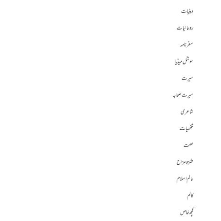
دینیات
روحانیات
سفرنامہ
سوشل میڈیا
سیرت
سیرت صحابہ
شاعری
شخصیات
صحت
طنز و مزاح
عالم اسلام
کالم
کچھ خاص