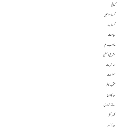
کہانی
گوشہ خواتین
گوشہ ہند
مباحث
مذاہب عالم
مشرق وسطی
معاشرت
معلومات
منتخب کالم
میڈیا واچ
نئے لکھاری
نقطہ نظر
ہیڈلائنز