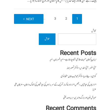
چیف رہے‘ ان کا دور اچھا تھا یا برا ‘ اس کا پاکستان اور فوج کو فائدہ ہوا یا...
18
…
3
2
1
NEXT
تلاش
تلاش
Recent Posts
ایران پاکستان سمیت دفاعی اتحاد چاہتا ہے – میر افسر امان،میر
حتی النصر ، حتی القدس – ڈاکٹر تصور بھٹہ
گواہی دیتے دریا – ڈاکٹر محمد طیب خان سنگھانوی
احراریوں کی عیاشیاں : مجلس احرار اور خاکسار تحریک کے سربراہوں کی عیاشیوں کی المناک داستان – عرفان علی
عزیز
موبائل فون اور بزرگ والدین- بریرہ صدیقی
Recent Comments