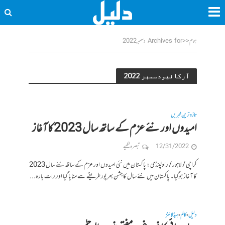
ہوم
<<
Archives for دسمبر 2022
آرکائیودسمبر 2022
تازہ ترین خبریں
امیدوں اور نئے عزم کے ساتھ سال 2023 کا آغاز
12/31/2022
تبصرہ لکھیے
کراچی / لاہور / راولپنڈی: پاکستان میں نئی امیدوں اور عزم کے ساتھ نئے سال 2023
کا آغاز ہوگیا۔ پاکستان میں نئے سال کا جشن بھرپور طریقے سے منایا گیا اور رات بارہ...
دلیل
کالم
ہیڈلائنز
•
•