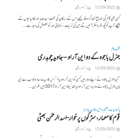
12/29/2022
تبصرہ لکھیے
کسی بھی قوم کی تاریخ اُٹھا کر دیکھ لیجیے اس کے ارکان کی محنت، جدوجہد اورکامیابیوں کے
پیچھے آپ کوکچھ افرادنظر آئیں گے جن کی تربیت، رہنمائی اور کوشش کی وجہ سے...
منتخب کالم
جنرل باجوہ کے دو این آر او – جاوید چوہدری
12/29/2022
تبصرہ لکھیے
’’کیا جنرل باجوہ نے اپنے دور میں کسی کو این آر او دیا؟‘‘اس کا سیدھا سادہ جواب ہے جی
ہاں جنرل باجوہ نے دو بار این آر او دیا تھا‘ پہلا این آر او 2017 میں عمران...
پاکستانیات
تعلیم
دلیل
کالم
ہیڈلائنز
•
•
•
•
قوم کا معمار، سڑکوں پر خوار-اسد الرحمٰن بھٹی
12/29/2022
تبصرہ لکھیے