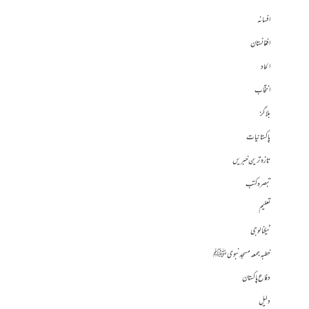
افسانہ
افغانستان
الحاد
انتخاب
بلاگز
پاکستانیات
تازہ ترین خبریں
تبصرہ کتب
تعلیم
ٹیکنالوجی
خطبہ جمعہ مسجد نبوی ﷺ
دفاع پاکستان
دلیل