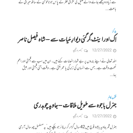
سے زیادہ دیکھے جانے والےکھیل کی نگرانی قطر کے پاس ہونا خوشی کے ساتھ حیرانی کے
باعث...
بلاگز
اِک اور اینٹ گِر گئی دیوارِ حَیات سے – شاہ فیصل ناصر
12/27/2022
تبصرہ لکھیے
اللہ تعالی نے اپنے بندوں پر بے شمار انعامات کئے ہیں۔ ان میں سب سے قیمتی اور اھم
نعمت وقت ہے۔ جس سے انسان کی زندگی یا عمربنتی ہے۔ وقت اتنی قیمتی اور بیش
بہا...
منتخب کالم
جنرل باجوہ سے طویل ملاقات – جاوید چوہدری
12/27/2022
تبصرہ لکھیے
جنرل قمر جاوید باجوہ فوج میں 42 سال گزار کر ریٹائر ہو چکے ہیں‘ یہ مسلسل چھ سال آرمی