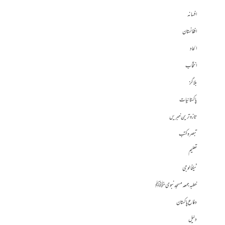
افسانہ
افغانستان
الحاد
انتخاب
بلاگز
پاکستانیات
تازہ ترین خبریں
تبصرہ کتب
تعلیم
ٹیکنالوجی
خطبہ جمعہ مسجد نبوی ﷺ
دفاع پاکستان
دلیل