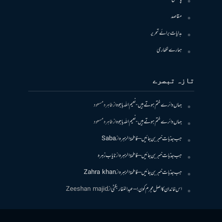
مقاصد
ہدایات برائے تحریر
ہمارے لکھاری
تازہ تبصرے
جہاں دائرے ختم ہوتے ہیں- نعیم اللہ باجوہ
از
طاہرہ مسعود
جہاں دائرے ختم ہوتے ہیں- نعیم اللہ باجوہ
از
طاہرہ مسعود
جب جذبات خبر بن جائیں – فاطمۃالزہرہ
از
Saba
جب جذبات خبر بن جائیں – فاطمۃالزہرہ
از
نایاب زہرہ
جب جذبات خبر بن جائیں – فاطمۃالزہرہ
از
Zahra khan
اس خاندان کا اصل مجرم کون! – عبدالغفار بگٹی
از
Zeeshan majid