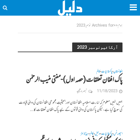
ہوم
<<
Archives for نومبر 2023
آرکائیونومبر 2023
افغانستان
پاکستانیات
کالم
•
•
پاک افغان تعلقات(حصہ اول)-مفتی منیب الرحمٰن
11/18/2023
تبصرہ لکھیے
ہمیں نہیں معلوم کہ امارتِ اسلامیہ افغانستان اور بحیثیتِ مجموعی افغانستان کی دینی قیادت
کی سوچ کیا ہے، لیکن پاکستان کی دینی قوتوں کے لیے پاک افغان تعلقات کا...
اسپورٹس
پاکستانیات
دلیل
کالم
ہیڈلائنز
•
•
•
•