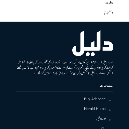
واقعات
وسطی ایشیا
ادارہ ’دلیل‘ اپنے تمام قارئین کو اس بات کی دعوت دیتا ہے کہ وہ خود بھی مختلف مسائل پر اپنی رائے کا کھل
کر اظہار کریں اور اس کے لیے ہر تحریر پر تبصرے کی سہولت کا استعمال کریں۔ جو بھی ویب سائٹ پر لکھنے
کا متمنی ہو، وہ ادارہ ’دلیل‘ کا مستقل رکن بن سکتا ہے اور اپنی نگارشات شامل کرسکتا ہے۔
صفحات
Buy Adspace
Herald Home
ادارہ دلیل
پالیسی