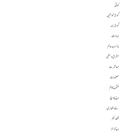
کہانی
گوشہ خواتین
گوشہ ہند
مباحث
مذاہب عالم
مشرق وسطی
معاشرت
معلومات
منتخب کالم
میڈیا واچ
نئے لکھاری
نقطہ نظر
ہیڈلائنز