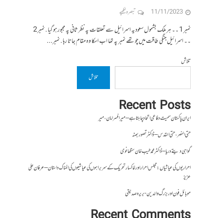
11/11/2023
تبصرہ لکھیے
نمبر 1 ۔۔ ہر ملک بشمول سعودیہ اسرائیل سے تعلقات پہ نظر ثانی پہ مجبور ہو گیا . نمبر 2
۔۔ اسرائیل جنگی طاقت میں چوتھے نمبر پہ تھا اب اسکا وہ مقام جاتا رہا . نمبر...
تلاش
تلاش
Recent Posts
ایران پاکستان سمیت دفاعی اتحاد چاہتا ہے – میر افسر امان،میر
حتی النصر ، حتی القدس – ڈاکٹر تصور بھٹہ
گواہی دیتے دریا – ڈاکٹر محمد طیب خان سنگھانوی
احراریوں کی عیاشیاں : مجلس احرار اور خاکسار تحریک کے سربراہوں کی عیاشیوں کی المناک داستان – عرفان علی
عزیز
موبائل فون اور بزرگ والدین- بریرہ صدیقی
Recent Comments