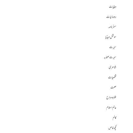
دینیات
روحانیات
سفرنامہ
سوشل میڈیا
سیرت
سیرت صحابہ
شاعری
شخصیات
صحت
طنز و مزاح
عالم اسلام
کالم
کچھ خاص