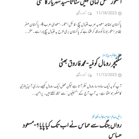
اسکور مکمل کہانی نہیں سناتا-سید شہریار کاظمی
11/18/2023
تبصرہ لکھیے
پاکستان بمقابلہ سعودیہ عرب فٹبال میچ، فائنل اسکور ، سعودی عرب 4، پاکستان صفر
بظاہر اسکور بورڈ کو دیکھ کر لگتا ہے کہ پاکستان بری طرح یہ فٹبال میچ ہارا ہے۔ مگر...
دلیل
کالم
ہیڈلائنز
•
•
سگنیچر رومال کوفیہ-محمد فاروق بھٹی
11/13/2023
تبصرہ لکھیے
آپ کو یہ ایک سادہ سا رومال نظر آتا ہے لیکن محض ایک رومال کیسے ساری آئیڈیالوجی
کا مظہر ہو سکتا ہے، یہ آپ آج کے “حسینیوں” سے سیکھ سکتے ہیں۔ پرامن...
دلیل
عالم اسلام
کالم
نقطہ نظر
•
•
•
رواں جنگ سے حماس نے اب تک کیا پایا؟-مسعود
حساس