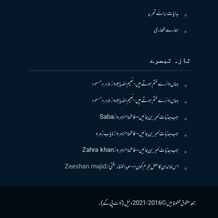
ہدایات برائے تحریر
ہمارے لکھاری
تازہ تبصرے
جہاں دائرے ختم ہوتے ہیں- نعیم اللہ باجوہ
از
طاہرہ مسعود
جہاں دائرے ختم ہوتے ہیں- نعیم اللہ باجوہ
از
طاہرہ مسعود
جب جذبات خبر بن جائیں – فاطمۃالزہرہ
از
Saba
جب جذبات خبر بن جائیں – فاطمۃالزہرہ
از
نایاب زہرہ
جب جذبات خبر بن جائیں – فاطمۃالزہرہ
از
Zahra khan
اس خاندان کا اصل مجرم کون! – عبدالغفار بگٹی
از
Zeeshan majid
جملہ حقوق محفوظ ہیں © 2016-2021 دلیل (ڈاٹ پی کے)۔