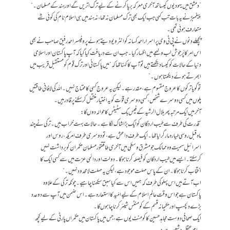
”دمشق میں یہودیوں کیساتھ آخری معرکہ برپا کرنے کے لیے ترک اتریں گے اور ہند کے مسلمان۔“
پیغمبرؐ نے یہ بات تب کہی جب ایک بھی ترک مسلمان نہ تھا، نہ ہند میں ہی اسلام نام کی کوئی شے
متعارف ہوئی تھی۔
پچھلے دنوں نے پی ٹی وی پر اسرار احمد کسانہ کو انٹرویو دیتے ہوئے پروفیسر احمد رفیق صاحب نے بھی
اس امر کا پُر جوش لب و لہجے میں اظہار کیا ۔ جب ان سے دریافت کیا گیا کہ آپ پاکستان اور اسلامی
دنیا کے حالات کو کیسا دیکھتے ہیں تو آپ کا کہنا تھا کہ “میں پاکستانی اور ترک قوم کو مستقبل قریب میں
ابھرتے ہوئے دیکھتا ہوں۔”
تو گویا ترکوں کا عروج مقسوم ہے، مقدر ہے۔ لیکن یہ عروج کسی کا محتاج نہیں۔ اللہ کی لافانی طاقتیں
پلوں میں کسی دوسرے شخص ، کسی دوسری قوّت کو یہ اختیار منتقل کر سکنے پر قادر ہیں۔
آخر میں ایک مرتبہ پھر بلال الرشید کے فیس بک سٹیٹس کا حوالہ دوں گا:
” قدرت کی طرف سے طیب اردگان کو ایک بڑا شاک لگا ہے۔حالات بہت خراب ہیں۔ترکی نے چند
ماہ قبل روسی طیارہ مار گرایا تھا۔ ایک طرف داعش ہے، تو دوسری طرف امریکہ، روس اور
اسرائیل سمیت وہ ممالک جو مشرق وسطٰی میں آخری طاققتور مسلمان حکمران کو برداشت نہیں
کرسکتے۔ ایسے میں طیب اردگان کو فیصلہ کرنا ہوگا۔ دولت اوردائمی عزت میں سے کسی ایک کا
انتخاب کرنا ہوگا۔ان کے پاس مہلت موجود ہے، لیکن یہ مہلت لا محدود نہیں۔“
اب آتے ہیں اس پہلو کی طرف کہ ہمیں اس سے کیا سبق سیکھنا چاہیے۔ چونکہ ترکی کے علاوہ
پاکستان ہے جو اس وقت عالمِ اسلام کے لیے امّیدکا استعارہ ہے۔ اس ضمن میں آپ سے دو عدد
بڑے دلچسپ اور حکیمانہ قسم کے کومنٹس شیئر کرنا چاہوں گا۔
ایک صحافی دوست مجاہد حسین کا کومنٹ یوں ہے، جس میں پاکستان میں حکمراں پارٹی کے لیے کچھ