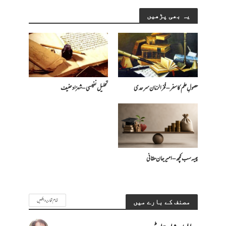
یہ بھی پڑھیں
حصولِ علم کا سفر – فخرالزمان سرحدی
تحلیل نفیسی – شہزاد حنیف
پیسہ سب کچھ – امیرجان حقانی
تمام تحاریر دیکھیں
مصنف کے بارے میں