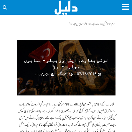
ہوم
<<
ترکی بغاوت، ایک اور پہلو - ہمایوں مجاہد تارڑ
ترکی بغاوت، ایک اور پہلو – ہمایوں
مجاہد تارڑ
07/16/2016
تبصرہ لکھیے
ہمایوں مجاہد تارڑ
اطلاعات کے مطابق یہ مختصر سی فوجی بغاوت ناکام ہو گئی ہے۔ تاہم، راقم الحروف کو اس بات
سے اتفاق نہیں کہ اس کے پیچھے کوئی عوامی اور جمہوری طاقت کھڑی ہے، بغاوت کی ناکامی کو جس
کی فتح قرار دیا جائے جیسا کہ پرویز رشید صاحب جیو چینل پر چہک رہے تھے۔ ناچیز کی رائے میں آرمی
چیف سمیت ہائی کمان کی مکمّل سپورٹ کیساتھ بغاوت ہوتی تو دیکھتے یہ کیسے ناکام ہوتی۔ ایک سنگل
بلٹ تک چلنے کی نوبت نہ آتی اور سارا اقتدارخاموشی سےمنتقل ہو جاتا۔ آج اخبارات اور ٹی وی