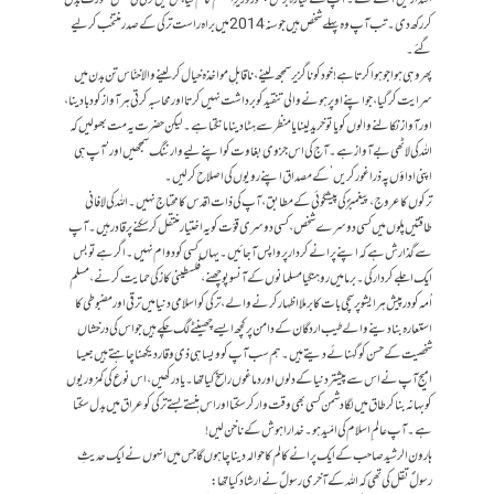
اقتدار میں آئے تھے۔آپ نے گیارہ برس بطور وزیرِ اعظم کام کیا جس میں ترکی کی شکل صورت بدل
کر رکھ دی۔تب آپ وہ پہلے شخص ہیں جو سنہ 2014 میں براہ راست ترکی کے صدر منتخب کر لیے
گئے۔
پھر وہی ہوا جو ہوا کرتا ہے! خود کو ناگزیر سمجھ لینے، ناقابلِ مواخذہ خیال کرلینے والا خنّاس تن بدن میں
سرایت کر گیا، جو اپنے اوپر ہونے والی تنقید کو برداشت نہیں کرتا اور محاسبہ کرتی ہر آواز کو دبا دینا،
اور آواز نکالنے والوں کو یا تو خرید لینا یا منظر سے ہٹا دینا مانگتا ہے۔ لیکن حضرت یہ مت بھولیں کہ
اللہ کی لاٹھی بے آواز ہے۔ آج کی اس جزوی بغاوت کو اپنے لیے وارننگ سمجھیں اور ‘آپ ہی
اپنی اداؤں پہ ذرا غور کریں’ کے مصداق اپنے رویوں کی اصلاح کر لیں۔
ترکوں کا عروج، پیغمبرؐ کی پیشگوئی کے مطابق، آپ کی ذات اقدس کا محتاج نہیں۔ اللہ کی لافانی
طاقتیں پلوں میں کسی دوسرے شخص ، کسی دوسری قوّت کو یہ اختیار منتقل کرسکنے پر قادر ہیں۔آپ
سے گذارش ہے کہ اپنے پرانے کردار پر واپس آجائیں۔ یہاں کسی کو دوام نہیں۔ اگر ہے تو بس
ایک اجلے کردار کی۔ برما میں روہنگیا مسلمانوں کےآنسو پوچھنے، فلسطینی کاز کی حمایت کرنے، مسلم
اُمہ کو درپیش ہر ایشو پر سچی بات کا برملا اظہار کرنے والے، ترکی کو اسلامی دنیا میں ترقی اور مضبوطی کا
استعارہ بنا دینے والے طیب اردگان کے دامن پر کچھ ایسے چھینٹے لگ چکے ہیں جو اس کی درخشاں
شخصیت کے حسن کو گہنائے دیتے ہیں۔ ہم سب آپ کو ویسا ہی ذی وقار دیکھنا چاہتے ہیں جیسا
امیج آپ نے اس سے پیشتر دنیا کے دلوں اور دماغوں راسخ کیا تھا۔ یاد رکھیں، اس نوع کی کمزوریوں
کو بہانہ بناکر طاق میں لگا دشمن کسی بھی وقت وار کر سکتا اور اس ہنستے بستے ترکی کو عراق میں بدل سکتا
ہے۔آپ عالم ِ اسلام کی امّید ہو۔ خدارا ہوش کے ناخن لیں!
ہارون الرشید صاحب کے ایک پرانے کالم کا حوالہ دینا چاہوں گا جس میں انہوں نے ایک حدیثِ
رسولؐ تقل کی تھی کہ اللہ کے آخری رسولؐ نے ارشاد کیا تھا: