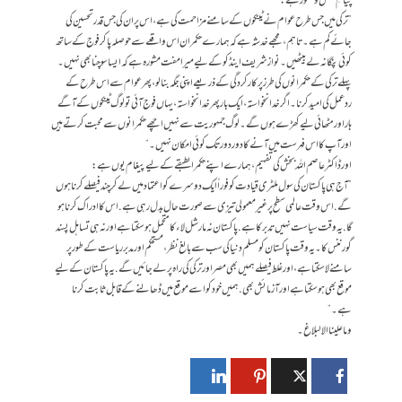
پیامِ عقل و شعور ہے:
”ترکی میں جس طرح عوام نے ٹینکوں کے سامنے مزاحمت کی ہے، اس پر ان کی جس قدر تحسین کی
جائے کم ہے ۔ تاہم،مجھے خدشہ ہے کہ ہمارے حکمران اس واقعے سے حوصلہ پاکر فوج کے ساتھ
کوئی پنگا نہ لے بیٹھیں۔ نواز شریف اینڈ کو کے لیے میرا مفت مشورہ ہے کہ ایسا سوچنا بھی نہیں۔
پہلے ترکی کے حکمرانوں کی طرز پر کارکردگی کے ذریعے اپنی جگہ بنالو، پھرعوام سے اس طرح کے
ردعمل کی امید کرنا۔ اگر خدا نخواستہ، ایک بار پھر خدانخواستہ، یہاں فوج آئی تو لوگ ٹینکوں کے آگے
ہار اور مٹھائی لیے کھڑے ہوں گے۔ لوگ جمہوریت سے نہیں اچھے حکمرانوں سے محبت کرتے ہیں
اور آپ کا اس فہرست میں آنے کا دور دور تک کوئی امکان نہیں۔“
اور ڈاکٹر عاصم اللہ بخش کی تفہیم، ہمارے اپنے حکمراںطبقے کے لیے پیغام یوں ہے:
”آج ہی پاکستان کی سول ملٹری قیادت کو فوراً ایک دوسرے کو اعتماد میں لے کر چند فیصلے کرنا ہوں
گے. اس وقت عالمی سطح پر غیر معمولی تیزی سے صورت حال بدل رہی ہے. اس کا ادراک کرنا ہو
گا. یہ وقت سیاست نہیں تدبر کا ہے . پاکستان نہ مارشل لاء کا متحمل ہو سکتا ہے اور نہ ہی تساہل پسند
گورننس کا۔یہ وقت پاکستان کو مسلم دنیا کی سب سے بالغ نظر، مستحکم اور مدبر ریاست کے طور پر
سامنے لا سکتا ہے، اور غلط فیصلے ہمیں بھی مصر اور ترکی کی راہ پر لے جائیں گے. یہ پاکستان کے لیے
موقع بھی ہو سکتا ہے اور آزمائش بھی. ہمیں خود کو اسے موقع میں ڈھالنے کے قابل ثابت کرنا
ہے۔“
وما علینا الا لبلاغ۔