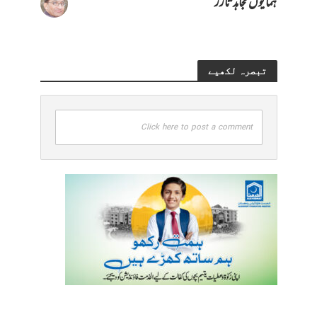
ہمایوں مجاہد تارڑ
تبصرہ لکھیے
Click here to post a comment