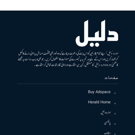
ادارہ ’دلیل‘ اپنے تمام قارئین کو اس بات کی دعوت دیتا ہے کہ وہ خود بھی مختلف مسائل پر اپنی رائے کا کھل
کر اظہار کریں اور اس کے لیے ہر تحریر پر تبصرے کی سہولت کا استعمال کریں۔ جو بھی ویب سائٹ پر لکھنے
کا متمنی ہو، وہ ادارہ ’دلیل‘ کا مستقل رکن بن سکتا ہے اور اپنی نگارشات شامل کرسکتا ہے۔
صفحات
Buy Adspace
Herald Home
ادارہ دلیل
پالیسی
مقاصد