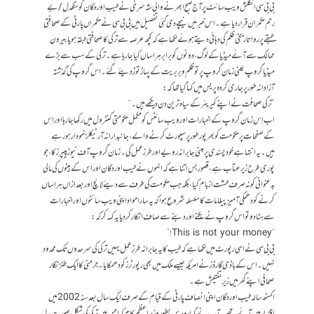
بی بی سی انگلش ویب سائٹ پر آج صبح ابھرنے والی شہ سرخی نے طیب اوردگان کو سنگدل/بے
رحم حکمران قرار دیا ہے۔ اس خبر میں نیچے دی گئی تفصیل میں بی بی سی نے حکمراں پارٹی کے صحافتی
طبقے پرروا تاریخی ظلم کی دہائی دیتے ہوئے لکھا ہے کہ کچھ عرصہ سے ترکی کا صحافتی طبقہ ہو یا بیرون
ممالک سے آئے میڈیا کے لوگ، دونوں کو برابر ہراساں کیا جارہا ہے۔ ترکی کے سب سے بڑے
میڈیا گروپ یعنی زمان گروپ پر تو ظلم و بربریت کے پہاڑ توڑ دیئے گئے۔ اس گروپ کی گذشتہ
آزادانہ طور پر جاری کردہ پریس میں کہا گیا تھا کہ:
”ترکی صحافت نے اپنے کیریئر کے سیاہ ترین دن دیکھے ہیں۔“
اب اِس زمان گروپ کے اخبارات اور ویب سائٹس کو مکمل حکومتی کنٹرول میں رکھا جا رہا اور اس
کے صفحات پر حکومت کو بھرپور طور پر سپورٹ کرنے والے، جانبدارانہ آرٹیکلز نمودار ہورہے
ہیں۔ یہ انتہا ہے خود پسندی پر مبنی جابرانہ رویے اور طرز عمل کی۔زمان گروپ آف نیوز پیپرز کا، جو
پوری طرح زیر عتاب ہے، قصور بس اتنا ہے کہ انہوں نے طیب اوردگان اور اس کے بیٹوں کی مالی
بدعنوانی کو نہ صرف طشت از بام کیا، بلکہ جب حکومت کی طرف سے دیئے لالچ اوربعد ازاں ہراساں
کرنے کو دھمکی آمیز پیغامات کا سلسلہ شروع ہوا کہ یہ سارا مواد اپنی ویب سائٹوں اور اخبارات
سے ہٹا دو تو اس گروپ نے بِکنے اور دبنے سے صاف انکار کر دیا یہ کہہ کر کہ:
“This is not your money!”
بی بی سی نے اسی رپورٹ میں لکھا ہے کہ طیب کا یہ جابرانہ طرزِ عمل یہیں ترکی کی سرحدوں تک محدود
نہیں۔ اس کے باڈی گارڈز نے امریکہ جیسے ملک میں بھی رپورٹرز کو دھمکایا۔ جرمنی کا ایک طنز نگار
صحافی اپنے گھر میں زیرِ تفتیش ہے۔
اکسٹھ سالہ طیب اوردگان اپنی انصاف پارٹی کے قیام کے صرف ایک سال بعدسنہ 2002 میں