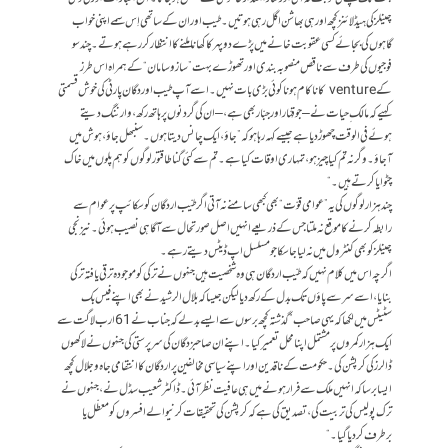
چینلز کی ہیڈ لائنز کچھ اور ہی بھاشن اگل رہی ہوتیں۔طیب اور ان کے ساتھی اِس سمے اپنی خواب
گاہوں کی بجائےکسی عقوبت خانے میں پڑے دوپہر کا کھانا ملنے کا انتظار کررہے ہوتے۔ چند سو
فوجیوں کی طرف سے ناقص منصوبہ بندی اور تھوڑے بہت ”سازوسامان“ کے ہمراہ اس طرز
کے venture کا ناکام ہونا کوئی بڑی بات نہیں۔اسے آپ طیب اوردگان پارٹی کی خوش قسمتی
کہیے کہ مالک ِ حیات نے – جو قہّار اور جبّار بھی ہے، – ان کی گردنوں پر ہاتھ رکھ، وارننگ دیتے
ہوئے فی الوقت چھوڑ دیا ہے جیسے کہہ رہا ہو کہ ”جاؤ، ایک چانس دیتا ہوں۔ سنبھل جاؤ، ہوش میں
آجاؤ۔ وگرنہ تم کیا چیز ہو، تمہاری اوقات کیا ہے۔تم سے کئی گنا طاقتور لوگوں کو ہم پلوں میں خاک
چٹوایا کرتے ہیں۔“
چند ہزار لوگوں کی یہ ”عوامی قوّت“ بھی کبھی سامنے نہ آتی اگر طیّب اردگان کو سکائپ پر عوام سے
رابطہ کرنے کا موقع نہ ملتا جس کے ذریعے انہیں اصل صورتحال سے آگاہی نصیب ہوئی۔ نیز نجی
چینلز کو بھی کنٹرول میں نہ لیا جاسکا جو مسلسل اپ ڈیٹس دیتے رہے۔
اگرچہ اس میں کلام نہیں کہ طیّب اردگان ہی وہ شخصیت ہیں جنہوں نے ترکی کو موجودہ ترقی یافتہ ترکی
بنایا، اسے سر سے پاؤں تک بدل کے رکھ دیا لیکن جیسا کہ بلال الرشید نے بھی اپنے فیس بک
سٹیٹس میں لکھا کہ یہی صاحب ”گذشتہ کچھ برسوں سے ایسے بدلے کہ جناب نے 61 ارب لاگت سے
ایک ہزار کمروں پر مشتمل اپنا محل تعمیر کیا۔ اپنے ان صاحبزدگان کی سرپرستی کی جنہوں نے لاکھوں
ڈالرز کی کرپشن کی۔ حکومت کے ناقدین اور اپنے سیاسی مخالفین پر اردگان کاانتقامی جاہ وجلال کچھ
ایسا برسا کہ انہیں ملک سےفرار ہونے میں ہی عافیت نظر آئی۔ڈاکٹر شعیب سڈل نے، جنہوں نے
ترک پولیس کی تربیت کی، تصدیق کی ہے کہ کرپشن کی تحقیقات کرنیوالے افسروں کو معطّل یا
برطرف کردیا گیا۔“