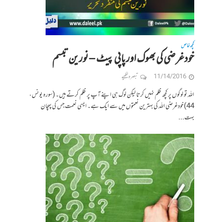
کچھ خاص
خودغرضی کی بھوک اور پاپی پیٹ – نورین تبسم
11/14/2016
تبصرہ لکھیے
اللہ تو لوگوں پر کچھ ظلم نہیں کرتا لیکن لوگ ہی اپنے آپ پر ظلم کرتے ہیں۔ (سورہ یونس،
44) خودغرضی اللہ کی بہترین نعمتوں میں سے ایک ہے۔ ایسی نعمت جس کی پہچان
بہت...