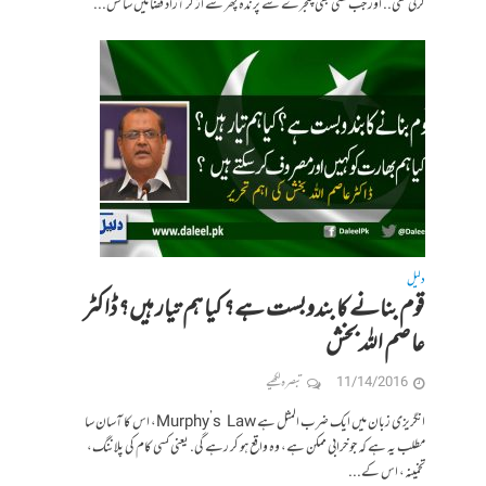
کرتی تھی.. اور جب کسی بھی پنجرے سے پرندہ پھر سے اڑ کر آزاد فضا میں سانس...
دلیل
قوم بنانے کا بندوبست ہے؟ کیا ہم تیار ہیں؟ ڈاکٹر
عاصم اللہ بخش
11/14/2016
تبصرہ لکھیے
انگریزی زبان میں ایک ضرب المثل ہے Murphy’s Law، اس کا آسان سا
مطلب یہ ہے کہ جو خرابی ممکن ہے، وہ واقع ہو کر رہے گی. یعنی کسی کام کی پلاننگ،
تخمینہ، اس کے...