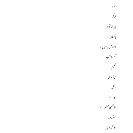
الحاد
بلاگز
بین الاقوامی
پاکستان
تازہ ترین خبریں
تبصرہ کتب
تعلیم
ٹیکنالوجی
دلیل
دینیات
سائنسی معلومات
سفرنامہ
سوشل میڈیا