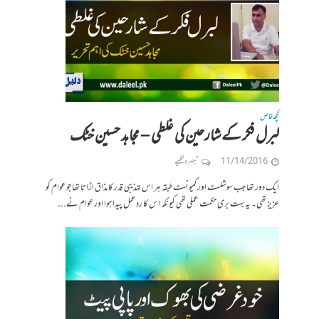
کچھ خاص
لبرل فکر کےشارحین کی غلطی – مجاہد حسین خٹک
11/14/2016
تبصرہ لکھیے
ایک دور تھا جب سوشلسٹ اور کمیونسٹ طبقہ ہر اس تہذیبی قدر کا مذاق اڑاتا تھا جو عوام کو
عزیز تھی۔ یہ بہت بری حکمت عملی تھی کیونکہ اس کا ردعمل پیدا ہوا اور عوام نے...