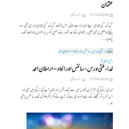
عثمان
11/14/2016
تبصرہ لکھیے
’’ک ک‘‘ کی شادی اپنے تایا زاد سے ہوئی۔ جس وقت ’’ک ک‘‘ کی شادی ہو رہی تھی، وہ
پانچ جماعتیں پڑھی تھیں۔ شادی کے بعد شوہر نے انہیں گھر پر بارھویں جماعت تک
پڑھایا۔...
دلیل
نقطہ نظر
•
خدا، ملٹی ورس، سائنس اور الحاد – ارمغان احمد
11/14/2016
تبصرہ لکھیے
میری زندگی کی اہم ترین تحاریر میں سے ایک تحریر اور شاید آپ کی زندگی میں بھی ہو۔
اس تحریر کو سمجھنے کے لیے ضروری ہے کہ آپ نے کم از کم میٹرک تک سائنس پڑھی
ہو...