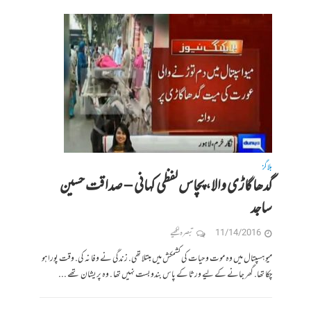
بلاگز
گدھا گاڑی والا، پچاس لفظی کہانی – صداقت حسین
ساجد
11/14/2016
تبصرہ لکھیے
میو ہسپتال میں وہ موت و حیات کی کشمکش میں مبتلا تھی. زندگی نے وفا نہ کی. وقت پورا ہو
چکا تھا. گھر جانے کے لیے ورثا کے پاس بندوبست نہیں تھا . وہ پریشان تھے ...