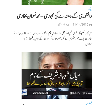
بلاگز
دانشوری کے دھندے کی مجبوری – محمد نعمان بخاری
11/14/2016
تبصرہ لکھیے
ہم ایک کنفیوژڈ، فکری یتیم اور عمل سے عاری قوم بنتے جا رہے ہیں، یا پھر باقاعدہ بنائے
جا رہے ہیں.. جس نتھو خیرے کو دیکھو سوال کی حرمت کے نام پہ فضول ترین
سوالوں...
کچھ خاص