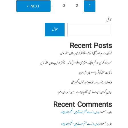
42
…
3
2
1
NEXT
تلاش
تلاش
Recent Posts
توازن، تدبیر اور بجلی کا نظام – ڈاکٹر محمد طیب خان سنگھانوی
عصرِ نو کا فکری تلاطم: ایک سقراطی و افلاطونی محاکمہ – ڈاکٹر محمد طیب خان سنگھانوی
رنجیت سنگھ کی فوج – عرفان علی عزیز
وجودِ خدا، مذہب اور موجودہ صورتحال- کبیر علی
ایران پاکستان سمیت دفاعی اتحاد چاہتا ہے – میر افسر امان،میر
Recent Comments
طاہرہ مسعود
از
جہاں دائرے ختم ہوتے ہیں- نعیم اللہ باجوہ
طاہرہ مسعود
از
جہاں دائرے ختم ہوتے ہیں- نعیم اللہ باجوہ