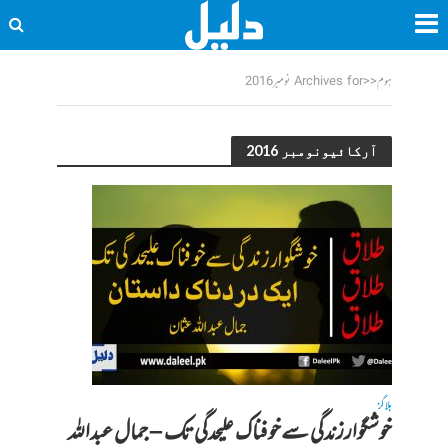
ہوم
<<
Archives for نومبر 2016
آرکائیونومبر 2016
بلاگز
خوشگوارزندگی سےخوفناک علیحدگی تک – جمال عبداللہ