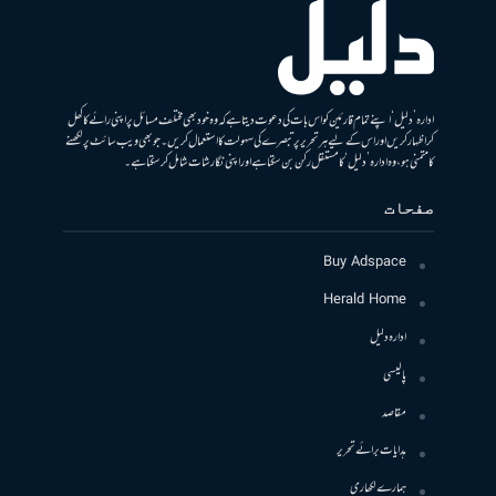
ادارہ ’دلیل‘ اپنے تمام قارئین کو اس بات کی دعوت دیتا ہے کہ وہ خود بھی مختلف مسائل پر اپنی رائے کا کھل
کر اظہار کریں اور اس کے لیے ہر تحریر پر تبصرے کی سہولت کا استعمال کریں۔ جو بھی ویب سائٹ پر لکھنے
کا متمنی ہو، وہ ادارہ ’دلیل‘ کا مستقل رکن بن سکتا ہے اور اپنی نگارشات شامل کرسکتا ہے۔
صفحات
Buy Adspace
Herald Home
ادارہ دلیل
پالیسی
مقاصد
ہدایات برائے تحریر
ہمارے لکھاری