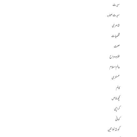
سیرت
سیرت صحابہ
شاعری
شخصیات
صحت
طنز و مزاح
عالم اسلام
عسکری
کالم
کچھ خاص
کراچی
کہانی
گوشہ خواتین