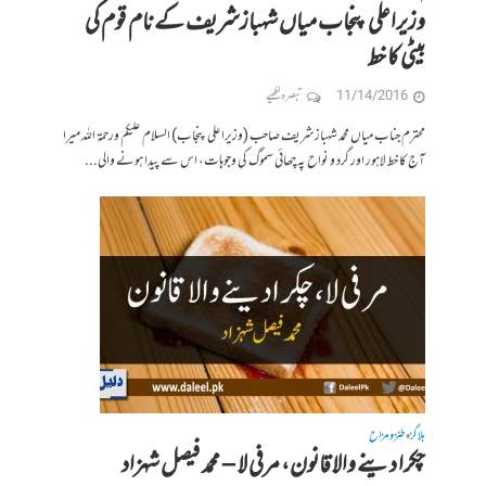
وزیراعلی پنجاب میاں شہبازشریف کے نام قوم کی
بیٹی کا خط
11/14/2016
تبصرہ لکھیے
محترم جناب میاں محمد شہباز شریف صاحب (وزیراعلی پنجاب) السلام علیکم ورحمۃ اللہ میرا
آج کا خط لاہور اور گرد و نواح پہ چھائی سموگ کی وجوہات، اس سے پیدا ہونے والی...
بلاگز
طنز و مزاح
•
چکرا دینے والا قانون، مرفی لا – محمد فیصل شہزاد