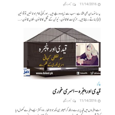
11/14/2016
تبصرہ لکھیے
یہ سائنسدان بھی لگتا ہے، سب سے زیادہ ویلے ہیں.. اور کوئی کام ہوتا نہیں تو قوانین
(لا) بناتے رہتے ہیں.. حرکیات کا قانون، نیوٹن کے ثقل کا قانون، فلاں قانون ،...
بلاگز
قیدی اور پنجرہ – اسری غوری
11/14/2016
تبصرہ لکھیے
اسے پنجروں میں قید پرندے دیکھ کر ہمیشہ ہی دکھ ہوتا تھا.. وہ اکثر ایسے پنجرے کھول دیا