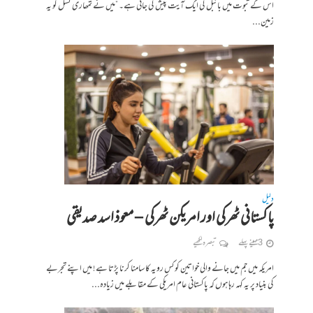
اس کے ثبوت میں بائبل کی ایک آیت پیش کی جاتی ہے۔ ”میں نے تمھاری نسل کو یہ
زمین...
دلیل
پاکستانی ٹھرکی اور امریکن ٹھرکی – معوذ اسد صدیقی
3 مہینے پہلے
تبصرہ لکھیے
امریکہ میں جم میں جانے والی خواتین کو کس رویہ کا سامنا کرنا پڑتا ہے ! میں اپنے تجربے
کی بنیاد پر یہ کہہ رہا ہوں کہ پاکستانی عام امریکی کے مقابلے میں زیادہ...