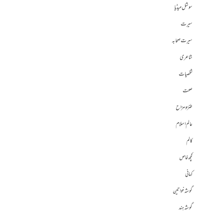
سوشل میڈیا
سیرت
سیرت صحابہ
شاعری
شخصیات
صحت
طنز و مزاح
عالم اسلام
کالم
کچھ خاص
کہانی
گوشہ خواتین
گوشہ ہند