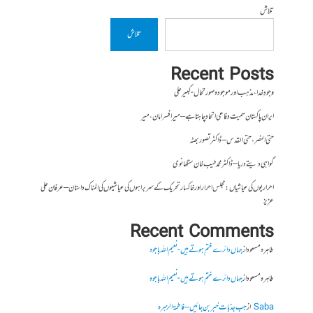
تلاش
تلاش
Recent Posts
وجودِ خدا، مذہب اور موجودہ صورتحال- کبیر علی
ایران پاکستان سمیت دفاعی اتحاد چاہتا ہے – میر افسر امان،میر
حتی النصر ، حتی القدس – ڈاکٹر تصور بھٹہ
گواہی دیتے دریا – ڈاکٹر محمد طیب خان سنگھانوی
احراریوں کی عیاشیاں : مجلس احرار اور خاکسار تحریک کے سربراہوں کی عیاشیوں کی المناک داستان – عرفان علی
عزیز
Recent Comments
طاہرہ مسعود
از
جہاں دائرے ختم ہوتے ہیں- نعیم اللہ باجوہ
طاہرہ مسعود
از
جہاں دائرے ختم ہوتے ہیں- نعیم اللہ باجوہ
Saba
از
جب جذبات خبر بن جائیں – فاطمۃالزہرہ