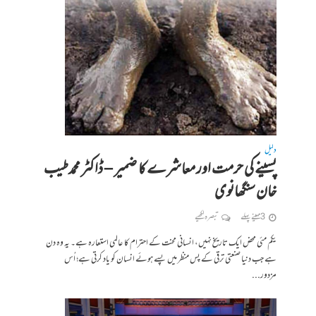
دلیل
پسینے کی حرمت اور معاشرے کا ضمیر – ڈاکٹر محمد طیب
خان سنگھانوی
3 مہینے پہلے
تبصرہ لکھیے
یکم مئی محض ایک تاریخ نہیں، انسانی محنت کے احترام کا عالمی استعارہ ہے۔ یہ وہ دن
ہے جب دنیا صنعتی ترقی کے پس منظر میں پسے ہوئے انسان کو یاد کرتی ہے؛ اُس
مزدور...