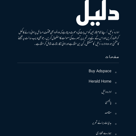
ادارہ ’دلیل‘ اپنے تمام قارئین کو اس بات کی دعوت دیتا ہے کہ وہ خود بھی مختلف مسائل پر اپنی رائے کا کھل
کر اظہار کریں اور اس کے لیے ہر تحریر پر تبصرے کی سہولت کا استعمال کریں۔ جو بھی ویب سائٹ پر لکھنے
کا متمنی ہو، وہ ادارہ ’دلیل‘ کا مستقل رکن بن سکتا ہے اور اپنی نگارشات شامل کرسکتا ہے۔
صفحات
Buy Adspace
Herald Home
ادارہ دلیل
پالیسی
مقاصد
ہدایات برائے تحریر
ہمارے لکھاری