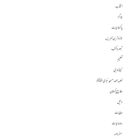
انتخاب
بلاگز
پاکستانیات
تازہ ترین خبریں
تبصرہ کتب
تعلیم
ٹیکنالوجی
خطبہ جمعہ مسجد نبوی ﷺ
دفاع پاکستان
دلیل
دینیات
روحانیات
سفرنامہ