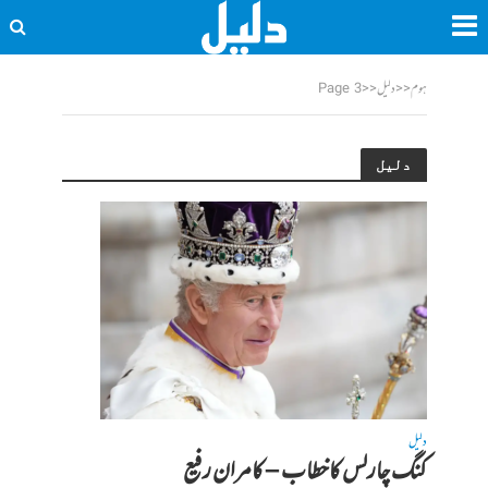
ہوم
<<
دلیل
<<
Page 3
دلیل
دلیل
کنگ چارلس کاخطاب – کامران رفیع