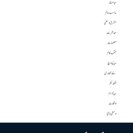
مباحث
مذاہب عالم
مشرق وسطی
معاشرت
معلومات
منتخب کالم
میڈیا واچ
نئے لکھاری
نقطہ نظر
ہیڈلائنز
واقعات
وسطی ایشیا