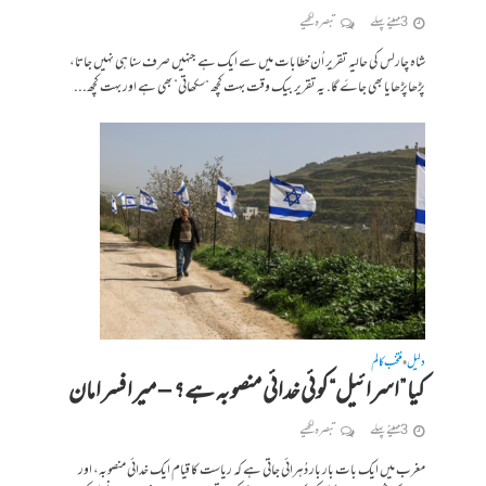
3 مہینے پہلے
تبصرہ لکھیے
شاہ چارلس کی حالیہ تقریر اُن خطابات میں سے ایک ہے جنہیں صرف سنا ہی نہیں جاتا،
پڑھاپڑھایا بھی جاۓ گا. یہ تقریر بیک وقت بہت کچھ “سکھاتی” بھی ہے اور بہت کچھ...
دلیل
منتخب کالم
•
کیا ”اسرائیل“کوئی خدائی منصوبہ ہے؟ – میر افسر امان
3 مہینے پہلے
تبصرہ لکھیے
مغرب میں ایک بات بار بار دُہرائی جاتی ہے کہ ریاست کا قیام ایک خدائی منصوبہ، اور