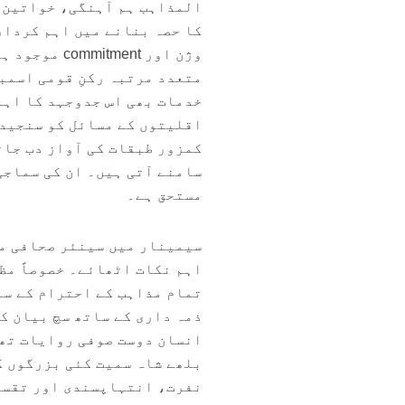
المذاہب ہم آہنگی، خواتین 
کا حصہ بنانے میں اہم کردار
وژن اور ent
متعدد مرتبہ رکنِ قومی اسمب
خدمات بھی اس جدوجہد کا اہم
اقلیتوں کے مسائل کو سنجید
کمزور طبقات کی آواز دب جات
سامنے آتی ہیں۔ ان کی سماجی
مستحق ہے۔
سیمینار میں سینئر صحافی مظ
اہم نکات اٹھائے۔ خصوصاً مظہ
تمام مذاہب کے احترام کے سا
ذمہ داری کے ساتھ سچ بیان ک
انسان دوست صوفی روایات تھی
بلھے شاہ سمیت کئی بزرگوں ک
نفرت، انتہاپسندی اور تقسی