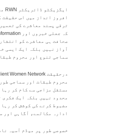
ایگ
افروز انداز میں اس حقیقت ک
ترقی پسند معاشرے کی تعمیر 
صحافت ہی معاشرے کو انتشار 
آواز نہیں بلکہ ایک ایسی خا
سماجی تنوع اور محروم طبقات
محروم طبقات اور سماجی طور 
مستقل مزاجی سے کام کر رہا 
ادارہ مکالمے، آگاہی اور سم
خصوصی طور پر میڈم آسیہ ناص