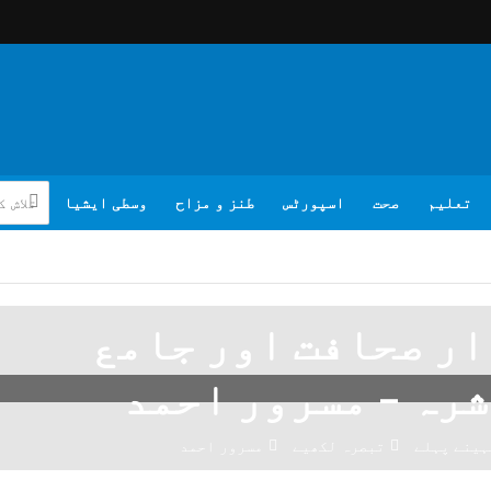
تعلیم
صحت
اسپورٹس
طنز و مزاح
وسطی ایشیا
ار صحافت اور جامع
رہ – مسرور احمد
تبصرہ لکھیے
مسرور احمد