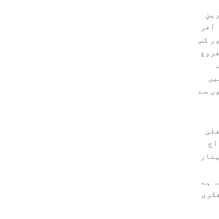
ینِ
 آخر
ر کس
فروغ
یں
ں سے
علی
آج
ینار
ہ ہے
فکری