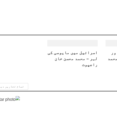
ور
اسرائیل میں مایوسی کی
محمد
لہر – محمد محسن خان
راجپوت
تمام تحاریر دی