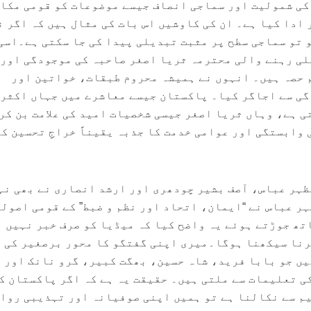
کی شمولیت اور سماجی انصاف جیسے موضوعات کو قومی مکا
 ادا کیا ہے۔ ان کی کاوشیں اس بات کی مثال ہیں کہ اگر ن
commitm موجود ہو تو سماجی سطح پر مثبت تبدیلی پیدا کی جا سکتی ہے۔اس
لی رہنے والی محترمہ ثریا اصغر صاحبہ کی موجودگی اور
 حصہ ہیں۔ انہوں نے ہمیشہ محروم طبقات، خواتین اور
گی سے اجاگر کیا۔ پاکستان جیسے معاشرے میں جہاں اکثر
ی ہے، وہاں ثریا اصغر جیسی شخصیات امید کی علامت بن کر
 وابستگی اور عوامی خدمت کا جذبہ یقیناً خراجِ تحسین کا
ہر عباس، آصف بشیر چودھری اور ارشد انصاری نے بھی نہ
ر عباس نے “ایمان، اتحاد اور نظم و ضبط” کے قومی اصولو
تھ جوڑتے ہوئے یہ واضح کیا کہ میڈیا کو صرف خبر نہیں 
رنا سیکھنا ہوگا۔میری اپنی گفتگو کا محور برصغیر کی
ں جو بابا فرید، شاہ حسین، بھگت کبیر، گرو نانک اور 
ی تعلیمات سے ملتی ہیں۔ حقیقت یہ ہے کہ اگر پاکستان ک
م سے نکالنا ہے تو ہمیں اپنی صوفیانہ اور تہذیبی روا