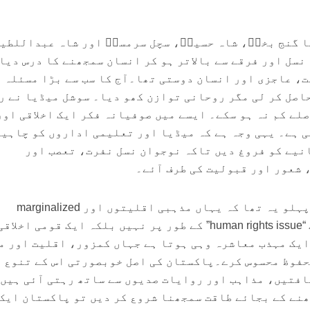
ا گنج بخشؒ، شاہ حسینؒ، سچل سرمستؒ اور شاہ عبداللطی
نسل اور فرقے سے بالاتر ہو کر انسان سمجھنے کا درس دیا
، عاجزی اور انسان دوستی تھا۔آج کا سب سے بڑا مسئلہ ی
اصل کر لی مگر روحانی توازن کھو دیا۔ سوشل میڈیا نے ر
لے کم نہ ہو سکے۔ ایسے میں صوفیانہ فکر ایک اخلاقی اور
 ہے۔ یہی وجہ ہے کہ میڈیا اور تعلیمی اداروں کو چاہیے
نیے کو فروغ دیں تاکہ نوجوان نسل نفرت، تعصب اور
 شعور اور قبولیت کی طرف آئے۔
اس سیمینار کا ایک اور اہم پہلو یہ تھا کہ یہاں مذہبی اقلیتوں اور marginalized
communities کے مسائل کو صرف “human rights issue” کے طور پر نہیں بلکہ ایک قومی ا
ایک مہذب معاشرہ وہی ہوتا ہے جہاں کمزور، اقلیت اور م
محفوظ محسوس کرے۔پاکستان کی اصل خوبصورتی اس کے تنوع 
افتیں، مذاہب اور روایات صدیوں سے ساتھ رہتی آئی ہیں
ھنے کے بجائے طاقت سمجھنا شروع کر دیں تو پاکستان ایک