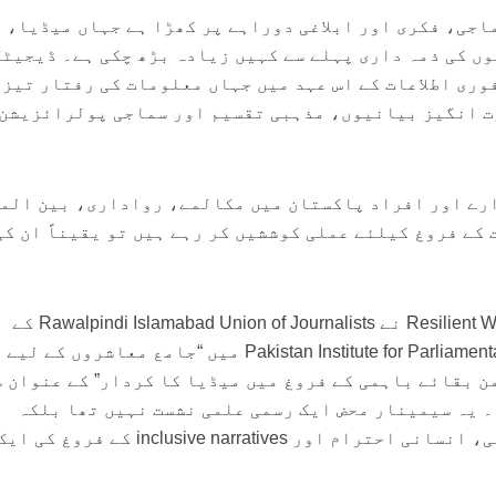
اجی، فکری اور ابلاغی دوراہے پر کھڑا ہے جہاں میڈیا،
ں کی ذمہ داری پہلے سے کہیں زیادہ بڑھ چکی ہے۔ ڈیجیٹل
وری اطلاعات کے اس عہد میں جہاں معلومات کی رفتار تیز 
ت انگیز بیانیوں، مذہبی تقسیم اور سماجی پولرائزیشن
ارے اور افراد پاکستان میں مکالمے، رواداری، بین الم
کے فروغ کیلئے عملی کوششیں کر رہے ہیں تو یقیناً ان کی
18 مئی 2026 کو Resilient Women Network نے Rawalpindi Islamabad Union of Journalists کے
اشتراک سے (PIPS) Pakistan Institute for Parliamentary Services میں “جامع معاشروں 
من بقائے باہمی کے فروغ میں میڈیا کا کردار” کے عنوان 
 یہ سیمینار محض ایک رسمی علمی نشست نہیں تھا بلکہ
پاکستان میں سماجی ہم آہنگی، انسانی احترام اور inclusive narratives کے فروغ کی ا