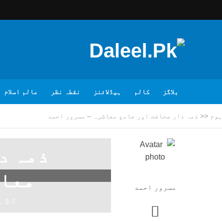
بلاگز
کالم
ہیڈلائنز
نقطہ نظر
عالم اسلام
ہوم
<<
ذمہ دار صحافت اور جامع معاشرہ – مسرور احمد
ذمہ د
معاش
مسرور احمد
3 مہینے پہلے