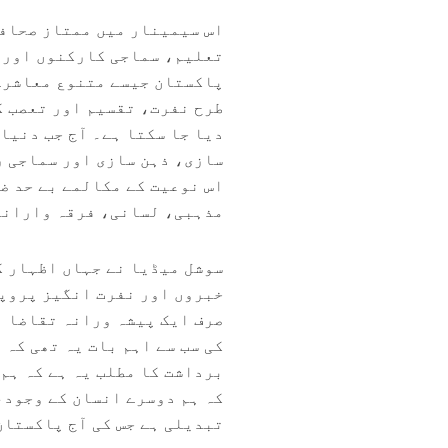
اس سیمینار میں ممتاز صحاف
تعلیم، سماجی کارکنوں اور م
پاکستان جیسے متنوع معاشرے 
طرح نفرت، تقسیم اور تعصب ک
دیا جا سکتا ہے۔ آج جب دنیا
سازی، ذہن سازی اور سماجی ر
اس نوعیت کے مکالمے بے حد ض
مذہبی، لسانی، فرقہ وارانہ
سوشل میڈیا نے جہاں اظہار ک
خبروں اور نفرت انگیز پروپی
صرف ایک پیشہ ورانہ تقاضا ن
کی سب سے اہم بات یہ تھی کہ 
برداشت کا مطلب یہ ہے کہ ہم
کہ ہم دوسرے انسان کے وجود،
تبدیلی ہے جس کی آج پاکستان