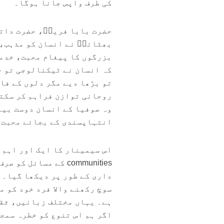
کی طرف واپس جانا ہوگا۔
حضرت بابا فریدؒ، حضرت دات
بھٹائیؒ نے انسان کو مذہب، 
بزرگوں کا پیغام محبت، خدمت
کہ انسان نے ٹیکنالوجی تو ح
تو بڑھا دیے مگر دلوں کے فاص
روحانی توازن فراہم کر سکتی
وہ صوفیا کے انسان دوست بیا
انتہاپسندی کے بجائے محبت،
داری کے طور پر دیکھا گیا۔ 
سوچ رکھنے والا فرد خود کو 
ہے۔ یہاں مختلف زبانیں، ثق
اگر ہم اس تنوع کو خطرہ سمج