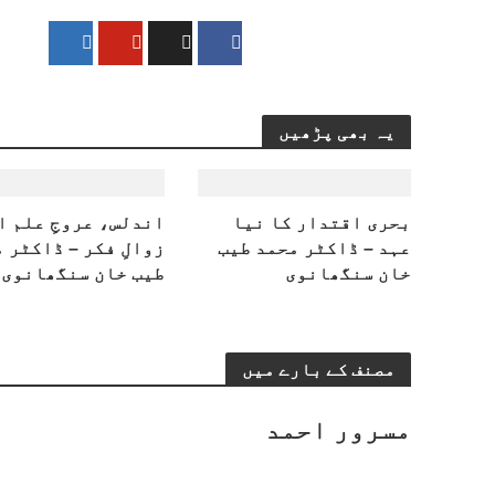
یہ بھی پڑھیں
بحری اقتدار کا نیا
اندلس، عروجِ علم ا
عہد – ڈاکٹر محمد طیب
زوالِ فکر – ڈاکٹر 
خان سنگھانوی
طیب خان سنگھانوی
مصنف کے بارے میں
مسرور احمد