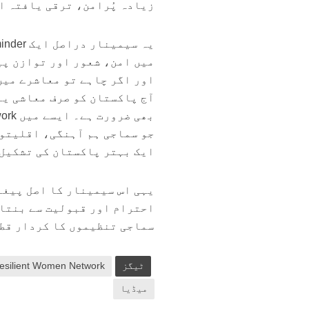
زیادہ پُرامن، ترقی یافتہ ا
میں امن، شعور اور توازن پی
اور اگر چاہے تو معاشرے میں
آج پاکستان کو صرف معاشی یا 
جو سماجی ہم آہنگی، اقلیتوں
ایک بہتر پاکستان کی تشکیل 
یہی اس سیمینار کا اصل پیغا
احترام اور قبولیت سے بنتا 
سماجی تنظیموں کا کردار قطع
ٹیگز
esilient Women Network
میڈیا