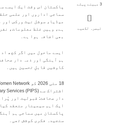
3 مہینے پہلے
پاکستان اس وقت ایک ایسے سم
سماجی اداروں اور علمی حلقو
میڈیا، سوشل نیٹ ورکس اور ف
تبصرہ لکھیے
ہے، وہیں غلط معلومات، نفر
بھی اضافہ ہوا ہے۔
ایسے ماحول میں اگر کچھ اد
ہم آہنگی اور ذمہ دار صحافت 
کاوشیں قابلِ تحسین ہیں۔
دار صحافت: قبولیت اور پُرا
ایک اہم سیمینار منعقد کیا۔
سنجیدہ فکری کوشش تھی۔