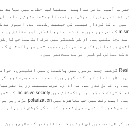
زیکٹو ڈائریکٹر RWN محترمہ آسیہ ناصر نے اپنے استقبالیہ خطاب میں نہایت 
ی نشاندہی کی کہ میڈیا ریاست کا چوتھا ستون ہے اور ای
میں اس کا کردار فیصلہ کن حیثیت رکھتا ہے۔ انہوں نے ک
کہ جعلی خبروں اور misinformation کے اس دور میں صرف ذمہ دار، اخلاقی اور حقائق پر
سے بچا سکتی ہے۔ ان کی گفتگو میں صرف ایک سماجی کارکن
تون رہنما کی فکری سنجیدگی موجود تھی جو پاکستان کے
 کے مسائل کو گہرائی سے سمجھتی ہیں۔
درحقیقت Resilient Women Network گزشتہ چند برسوں میں پاکستان میں اقلیتوں، خو
پر نظر انداز کیے گئے گروہوں کے حوالے سے جس سنجیدگی 
ہے، وہ قابلِ قدر ہے۔ یہ ادارہ صرف سیمینارز یا تقریبا
محدود نہیں بلکہ ایک فکری تھنک ٹینک کے طور پر پاکستان 
مضبوط کرنے کی کوشش کر رہا ہے۔ ایسے وقت میں جب معاشرے میں rization
اجی شعور کے ذریعے پل تعمیر کرنے کی کوشش کر رہا ہے۔
ر کی قیادت میں اس نیٹ ورک نے اقلیتوں کے حقوق، بین