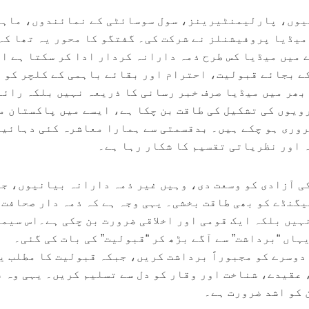
یوں، پارلیمنٹیرینز، سول سوسائٹی کے نمائندوں، ماہر
یڈیا پروفیشنلز نے شرکت کی۔ گفتگو کا محور یہ تھا کہ
میں میڈیا کس طرح ذمہ دارانہ کردار ادا کر سکتا ہے او
ے بجائے قبولیت، احترام اور بقائے باہمی کے کلچر کو 
 بھر میں میڈیا صرف خبر رسانی کا ذریعہ نہیں بلکہ رائے
ویوں کی تشکیل کی طاقت بن چکا ہے، ایسے میں پاکستان م
روری ہو چکے ہیں۔ بدقسمتی سے ہمارا معاشرہ کئی دہائیو
 اور نظریاتی تقسیم کا شکار رہا ہے۔
ی آزادی کو وسعت دی، وہیں غیر ذمہ دارانہ بیانیوں، ج
گنڈے کو بھی طاقت بخشی۔ یہی وجہ ہے کہ ذمہ دار صحافت 
ہیں بلکہ ایک قومی اور اخلاقی ضرورت بن چکی ہے۔اس سیم
یہاں “برداشت” سے آگے بڑھ کر “قبولیت” کی بات کی گئی۔
 دوسرے کو مجبوراً برداشت کریں، جبکہ قبولیت کا مطلب ی
 عقیدے، شناخت اور وقار کو دل سے تسلیم کریں۔ یہی وہ 
 کو اشد ضرورت ہے۔