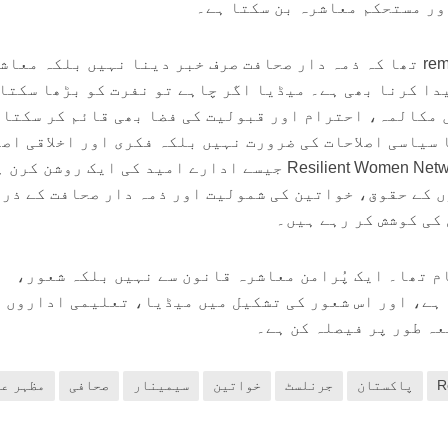
ور مستحکم معاشرہ بن سکتا ہے۔
یہ سیمینار دراصل ایک reminder تھا کہ ذمہ دار صحافت صرف خبر دینا نہیں بلکہ معا
دا کرنا بھی ہے۔ میڈیا اگر چاہے تو نفرت کو بڑھا سکتا
 مکالمہ، احترام اور قبولیت کی فضا بھی قائم کر سکتا 
سیاسی اصلاحات کی ضرورت نہیں بلکہ فکری اور اخلاقی اصلا
بھی ضرورت ہے۔ ایسے میں Resilient Women Network جیسے ادارے امید کی ایک روشن ک
 کے حقوق، خواتین کی شمولیت اور ذمہ دار صحافت کے ذر
کی کوشش کر رہے ہیں۔
م تھا۔ ایک پُرامن معاشرہ قانون سے نہیں بلکہ شعور،
ہے، اور اس شعور کی تشکیل میں میڈیا، تعلیمی اداروں 
ہ طور پر فیصلہ کن ہے۔
R
پاکستان
جرنلسٹ
خواتین
سیمینار
صحافی
مظہر ع