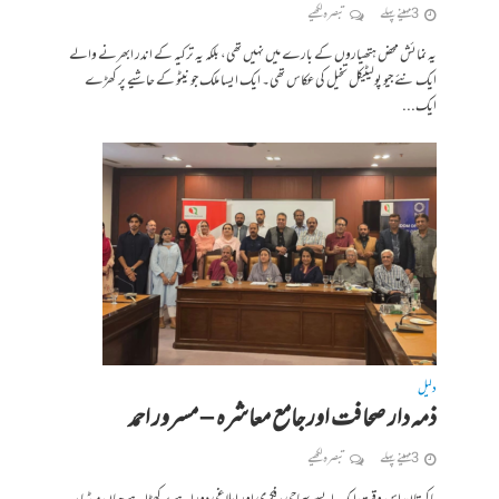
3 مہینے پہلے
تبصرہ لکھیے
یہ نمائش محض ہتھیاروں کے بارے میں نہیں تھی، بلکہ یہ ترکیہ کے اندر ابھرنے والے
ایک نئے جیو پولیٹیکل تخیل کی عکاس تھی۔ ایک ایسا ملک جو نیٹو کے حاشیے پر کھڑے
ایک...
دلیل
ذمہ دار صحافت اور جامع معاشرہ – مسرور احمد
3 مہینے پہلے
تبصرہ لکھیے