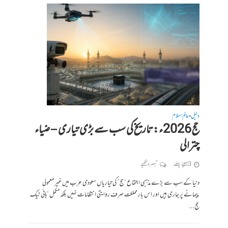
دلیل
عالم اسلام
•
حج 2026ء: تاریخ کی سب سے بڑی تیاری – ضیاء
چترالی
3 مہینے پہلے
تبصرہ لکھیے
دنیا کے سب سے بڑے مذہبی اجتماع “حج” کی تیاریاں سعودی عرب میں غیر معمولی
پیمانے پر جاری ہیں اور اس بار مملکت صرف روایتی انتظامات نہیں بلکہ مکمل “ہائی ٹیک
حج...