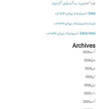
طاہرہ مسعود
از
جہاں دائرے ختم ہوتے ہیں- نعیم اللہ باجوہ
Saba
از
جب جذبات خبر بن جائیں – فاطمۃالزہرہ
نایاب زہرہ
از
جب جذبات خبر بن جائیں – فاطمۃالزہرہ
Zahra khan
از
جب جذبات خبر بن جائیں – فاطمۃالزہرہ
Archives
اگست 2026
جولائی 2026
جون 2026
مئی 2026
اپریل 2026
دسمبر 2025
اگست 2025