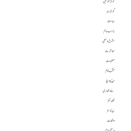
گوشہ خواتین
گوشہ ہند
مباحث
مذاہب عالم
مشرق وسطی
معاشرت
معلومات
منتخب کالم
میڈیا واچ
نئے لکھاری
نقطہ نظر
ہیڈلائنز
واقعات
وسطی ایشیا