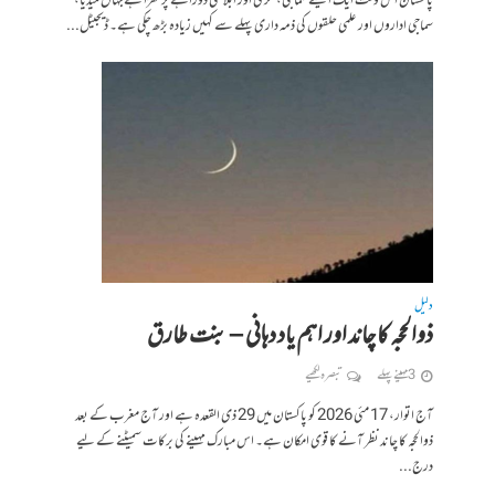
پاکستان اس وقت ایک ایسے سماجی، فکری اور ابلاغی دوراہے پر کھڑا ہے جہاں میڈیا،
سماجی اداروں اور علمی حلقوں کی ذمہ داری پہلے سے کہیں زیادہ بڑھ چکی ہے۔ ڈیجیٹل...
دلیل
ذوالحجہ کا چاند اور اہم یاد دہانی – بنت طارق
3 مہینے پہلے
تبصرہ لکھیے
​آج اتوار، 17 مئی 2026 کو پاکستان میں 29 ذی القعدہ ہے اور آج مغرب کے بعد
ذوالحجہ کا چاند نظر آنے کا قوی امکان ہے۔ ​اس مبارک مہینے کی برکات سمیٹنے کے لیے
درج...