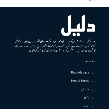
ادارہ ’دلیل‘ اپنے تمام قارئین کو اس بات کی دعوت دیتا ہے کہ وہ خود بھی مختلف مسائل پر اپنی رائے کا کھل
کر اظہار کریں اور اس کے لیے ہر تحریر پر تبصرے کی سہولت کا استعمال کریں۔ جو بھی ویب سائٹ پر لکھنے
کا متمنی ہو، وہ ادارہ ’دلیل‘ کا مستقل رکن بن سکتا ہے اور اپنی نگارشات شامل کرسکتا ہے۔
صفحات
Buy Adspace
Herald Home
ادارہ دلیل
پالیسی
مقاصد