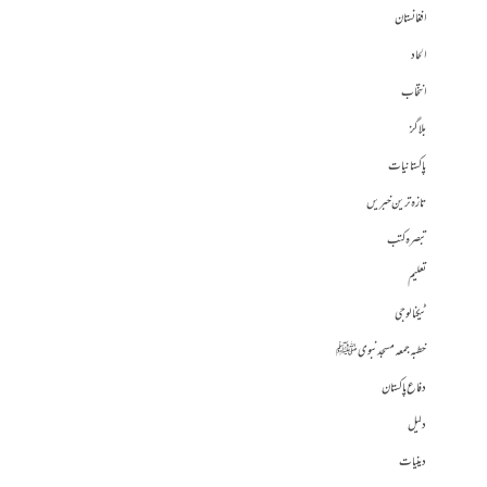
افغانستان
الحاد
انتخاب
بلاگز
پاکستانیات
تازہ ترین خبریں
تبصرہ کتب
تعلیم
ٹیکنالوجی
خطبہ جمعہ مسجد نبوی ﷺ
دفاع پاکستان
دلیل
دینیات