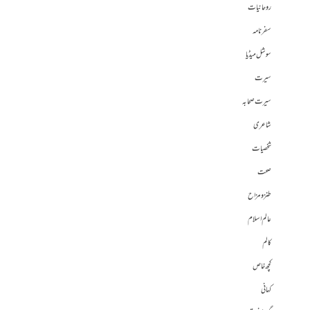
روحانیات
سفرنامہ
سوشل میڈیا
سیرت
سیرت صحابہ
شاعری
شخصیات
صحت
طنز و مزاح
عالم اسلام
کالم
کچھ خاص
کہانی