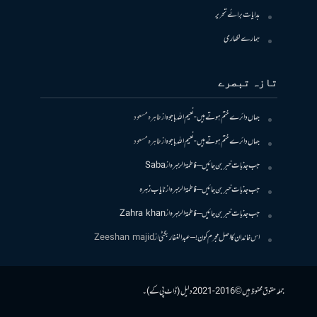
ہدایات برائے تحریر
ہمارے لکھاری
تازہ تبصرے
جہاں دائرے ختم ہوتے ہیں- نعیم اللہ باجوہ
از
طاہرہ مسعود
جہاں دائرے ختم ہوتے ہیں- نعیم اللہ باجوہ
از
طاہرہ مسعود
جب جذبات خبر بن جائیں – فاطمۃالزہرہ
از
Saba
جب جذبات خبر بن جائیں – فاطمۃالزہرہ
از
نایاب زہرہ
جب جذبات خبر بن جائیں – فاطمۃالزہرہ
از
Zahra khan
اس خاندان کا اصل مجرم کون! – عبدالغفار بگٹی
از
Zeeshan majid
جملہ حقوق محفوظ ہیں © 2016-2021 دلیل (ڈاٹ پی کے)۔