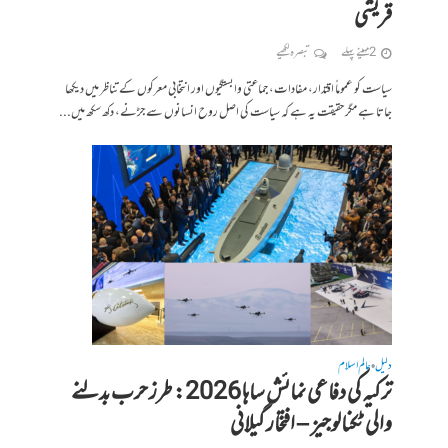
قریشی
2 مہینے پہلے
تبصرہ لکھیے
سیاست کو عموماً اقتدار، مفادات، جماعتی وابستگیوں اور انتخابی معرکوں کے تناظر میں دیکھا
جاتا ہے مگر حقیقت یہ ہے کہ سیاست کی اصل روح انسانوں سے جڑنے، دکھ سکھ میں...
دلیل
عالم اسلام
•
ترکیہ کی دفاعی نمائش ساہا 2026: طرز حرب بدلنے
والی ٹکنالوجیز – افتخار گیلانی