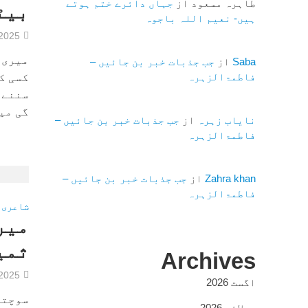
طاہرہ مسعود
از
جہاں دائرے ختم ہوتے
بیٹ
ہیں- نعیم اللہ باجوہ
/2025
میری 
Saba
از
جب جذبات خبر بن جائیں –
فاطمۃالزہرہ
کسی ک
سننے 
گی میر
نایاب زہرہ
از
جب جذبات خبر بن جائیں –
فاطمۃالزہرہ
Zahra khan
از
جب جذبات خبر بن جائیں –
فاطمۃالزہرہ
شاعری
میر
ثمی
Archives
/2025
اگست 2026
سوچتی
جولائی 2026