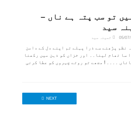
یں تو سب پتہ ہے ناں –
نہ سید
05/07
ثمینہ سید
 نظم پڑھنے سے ذرا پہلے تم اپنے دل کے دامن
 سا تھام لینا۔۔ اور خزاں کو ذہن میں رکھنا
ناں ۔۔۔۔ ! مجھے تو روتے چہروں کو عطا کرنی
NEXT