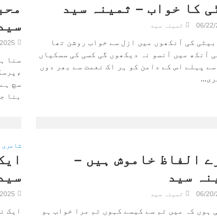
ی کا خواب – ثمینہ سید
محب
سید
06/22
ثمینہ سید
بیٹی کی آنکھوں میں ازل سے خواب روشن تھا
/2025
ی آنکھ میں آنسو نہ دیکھوں گی کسی کی سسکیاں
سنا ہے
سے پہلے اس کے دامن کو ہر اک نعمت سے بھر دوں
،پرسکو
ی...
سچ ہے 
بنا جس
شاعری
ے الفاظ خاموش ہیں –
ایک
نہ سید
سید
06/20
ثمینہ سید
/2025
 ہوں کہ میں تم سے کیسے کہوں تم مرا خواب ہو
ایک نظ