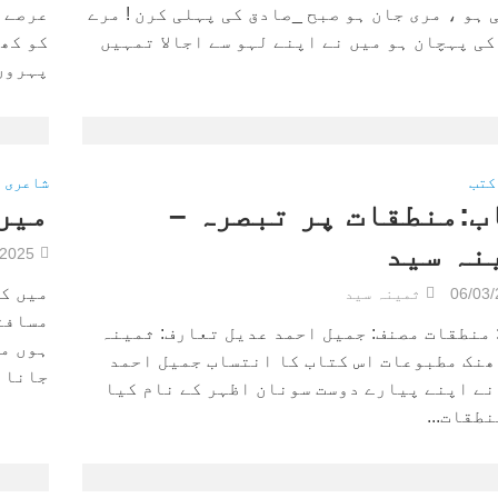
ہو ، مری جان ہو صبح _صادق کی پہلی کرن ! مرے
عرصے س
کی پہچان ہو میں نے اپنے لہو سے اجالا تمہیں
کو کھو
پہروں.
کتب
شاعری
ب:منطقات پر تبصرہ –
میں
نہ سید
/2025
میں کہ
06/03
ثمینہ سید
مسافتو
 منطقات مصنف: جمیل احمد عدیل تعارف: ثمینہ
ہوں مگ
ھنک مطبوعات اس کتاب کا انتساب جمیل احمد
جانا س
نے اپنے پیارے دوست سونان اظہر کے نام کیا
طقات...