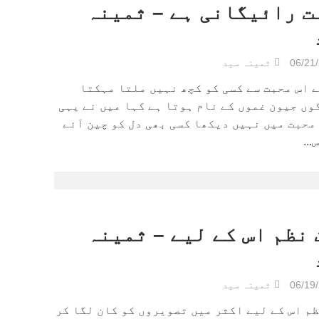
ت رائیگانی ہے – ثمینہ
06/21
ثمینہ سید
 اس محبت سے کسی کو کچھ نہیں ملتا مہکتا
ں جیون غموں کے نام ہوتا ہے کہا میں نے یہی
محبت میں نہیں دیکھا کسی بھی دل کو چین آئے
...
 نظم اس کے لیے – ثمینہ
06/19
ثمینہ سید
م اس کے لیے اکثر میں تصویروں کو کان لگا کر