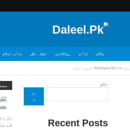
بلاگز
کالم
ہیڈلائنز
نقطہ نظر
عالم اسلام
ہوم
<<
Archives for ثمینہ سید
تلاش
مصن
تلا
ش
زن زن
Recent Posts
کے عن