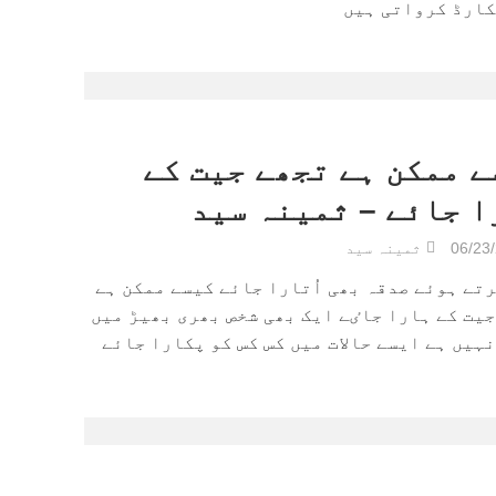
کارڈ کرواتی ہیں
ے ممکن ہے تجھے جیت کے
ا جائے – ثمینہ سید
06/23
ثمینہ سید
تے ہوئے صدقہ بھی اُتارا جائے کیسے ممکن ہے
یت کے ہارا جاٸے ایک بھی شخص بھری بھیڑ میں
ہیں ہے ایسے حالات میں کس کس کو پکارا جائے