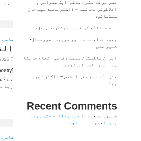
عصرِ نو کا فکری تلاطم: ایک سقراطی و
رہی ہ
افلاطونی محاکمہ – ڈاکٹر محمد طیب خان
سنگھانوی
رنجیت سنگھ کی فوج – عرفان علی عزیز
وجودِ خدا، مذہب اور موجودہ صورتحال-
شاعری
کبیر علی
الف
ایران پاکستان سمیت دفاعی اتحاد چاہتا
/2025
ہے – میر افسر امان،میر
حتی النصر ، حتی القدس – ڈاکٹر تصور
ہی کچھ
بھٹہ
زبانی 
Recent Comments
طاہرہ مسعود
از
جہاں دائرے ختم ہوتے
ہیں- نعیم اللہ باجوہ
شاعری