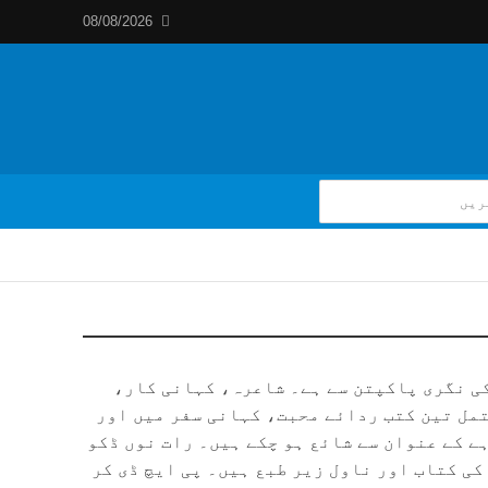
08/08/2026
ی نگری پاکپتن سے ہے۔ شاعرہ، کہانی کار،
مل تین کتب ردائے محبت، کہانی سفر میں اور
ے کے عنوان سے شائع ہو چکے ہیں۔ رات نوں ڈکو
ی کتاب اور ناول زیر طبع ہیں۔ پی ایچ ڈی کر