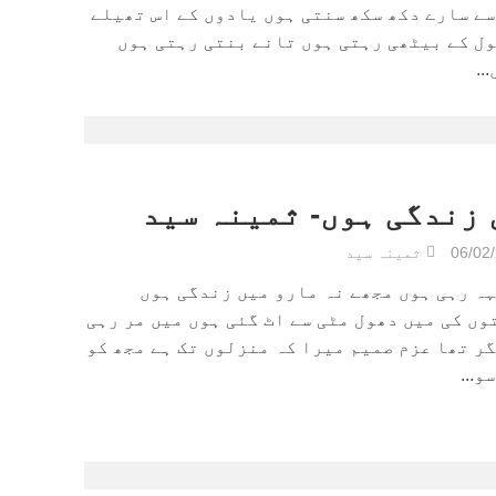
ے سارے دکھ سکھ سنتی ہوں یادوں کے اس تھیلے
ل کے بیٹھی رہتی ہوں تانے بنتی رہتی ہوں
..
 زندگی ہوں- ثمینہ سید
06/02
ثمینہ سید
ہ رہی ہوں مجھے نہ مارو میں زندگی ہوں
ں کی میں دھول مٹی سے اٹ گئی ہوں میں مر رہی
ر تھا عزم صمیم میرا کہ منزلوں تک ہے مجھ کو
و...