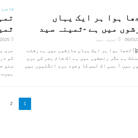
شاعری
جھا ہوا ہر ایک یہاں
تمہ
شوں میں ہے -ثمینہ سید
ثمی
06/01
ثمینہ سید
/2025
[poetry]اُلجھا ہوا ہر ایک یہاں سازشوں میں ہے رشتے
مری یہ
سلک ہے مگر رنجشوں میں ہے اک شام ہجر کی مری
کو ذرا
ں میں آ بسی اک لمس کا وجود مری انگلیوں میں
سنو جا
ہیں...
2
1