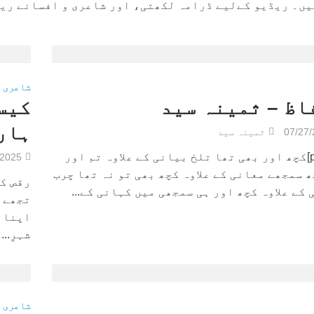
یں۔ ریڈیو کےلیے ڈرامہ لکھتی، اور شاعری و افسانے ری
شاعری
اظ – ثمینہ سید
کیس
ہار
07/27
ثمینہ سید
[poetry]کچھ اور بھی تھا تلخ بیانی کے علاوہ تم اور
/2025
 سمجھے معانی کے علاوہ کچھ بھی تو نہ تھا چرب
رقص کر
کے علاوہ کچھ اور ہی سمجھی میں کہانی کے...
تجھے ج
اپنا ن
شہرِ...
شاعری