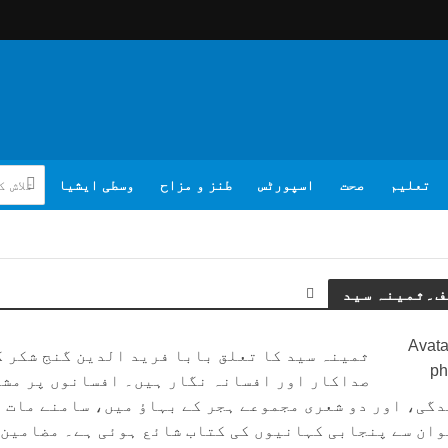
تعلیم
صحت
اسپورٹس
طنز و مزاح
وسطی ایشیا
ف۔ثمینہ سید
ثمینہ سید کا تعلق بابا فرید الدین گنج شکر ک
صداکار اور افسانہ نگار ہیں۔ افسانوں پر مشت
دگی، اور دو شعری مجموعے ہجر کے بہاؤ میں، سامنے مات ہ
وان سے پنجابی کہانیوں کی کتاب شائع ہوئی ہے۔ مضامین ک