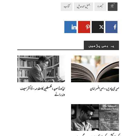
ٹیگز
تبصرہ
جمیل احمد عدیل
کتاب
یہ بھی پڑھیں
میری یادیں – میر افسر امان
ایڈورڈ سعید: فلسطین کا مقدمہ – ڈاکٹر سیف
ولہ رائے