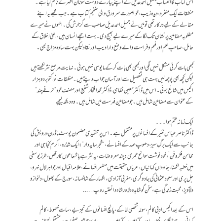
اس کتاب کا انتساب جمیل احمد عدیل نے اپنے پیارے دوست سونان اظہر کے نام کیا ہے۔
منطقات ایک منفرد، دیدہ زیب، خوبصورت سرورق والی ضخیم کتاب ہے۔ جب مجھے یہ اپنے
مقالے کے لیے درکار تھی تو میں نے جمیل احمد عدیل صاحب سے گزارش کی۔ انہوں نے میرے
مطلوبہ مضامین پر نشان تک لگا کے میرے لیے بھیج دی۔ بہت اچھے انسان ہیں، اعلیٰ اخلاق کے
حامل، صاحبِ علم اور فہم و فراست والے وضع دار ادیب اور نقاد لیکن بہت سادہ مزاج بھی۔
کبھی بات کرنی مشکل نہیں لگی اور کبھی بھی بات کر کے مایوسی نہیں ہوئی۔ نہایت مرصع نثر لکھتے ہیں
لیکن کچھ بھی پوچھ لیں بہت ہی تفصیل سے اور آسان جواب دیتے ہیں۔ منطقات نو اکتوبر دو ہزار
اکیس میں شائع ہوئی۔ اس میں ڈاکٹر معین نظامی، ڈاکٹر محمد افتخار شفیع اور مصنف خود ” حرفے چند ”
کے عنوان سے مضامین شامل ہیں۔ جو مضامین فہرست میں شامل ہیں۔ وہ دیکھ لیجیے
ایک زمانہ ختم ہوا۔۔۔
ڈاکٹر ناصر عباس نئیر کے افسانوں پر مشتمل ہے۔ اس پر تنقیدی مضمون پوسٹ ماڈرن درویش کی
جانب سے ایک برگِ سبز، دھوپ عہد کے افسانے، “شجر سایہ دار”: ایک شذرہ، اکرم کنجاہی اور
محاسن فکروفن’، خود نوشت سوانح عمری: چند معروضات، یہ نثر ہے یا شعاعوں کا رقص، طرز یوسفی
میں خطبہ لکھنا، جاوداں کہانیاں، عریاں حقیقت میں مضمر افسانے، علامہ اقبال اور جواہر لال نہرو،
جل پری اور سعود عثمانی کی جادوگری، مغربی آزادی ء اظہار کے شاخسانہ، سورج کے پھول، دلنواز و
دلآ ویز، محبت زندگی ہے، سخن گو شاہدہ دلاور شاہ دا نعتیہ روپ…..
اس کے بعد اکیس ادبی کالم، سولہ شخصی خاکے، پانچ افسانوں کے تجزیے، سات خطوط، کالم