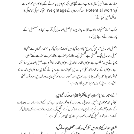
مہارت سے انہیں کہانی کا روپ دے لیتے ہیں جبکہ ہم وہیں پہ ہونے کے باوجود ان موضوعات
کی Potential worth اور کرداروں کے Weightage حتی کہ ان کی موجودگی کا
ادراک نہیں کر پاتے”
جناب ممتاز مفتی اردو ادب کا پسندیدہ ترین نام جمیل احمد عدیل کی کتاب “بیتا ہوا مستقبل” کے
بارے رائے دیتے ہیں کہ:
“جمیل احمد عدیل آندھی کی طرح آیا اور چھا گیا.میں خوف زدہ ہوگیا کہ یہ “سکندر” کہاں سے آگیا؟
جمیل احمد عدیل ایک فلسفی ہےفلسفی ایک وقار بھرا لفظ ہے. وقار بھرے لفظ سے کہتے نہیں
چھپاتے ہیں. مطلب ہے سوچوں کا مارا ہوا عدیل. سوچوں کا مارا ہوا فرد ہے. جمیل احمد عدیل دو آتشہ
ہے. سوچوں کے ساتھ ساتھ اسکی حسیات میں بھی شدت ہے.سیانے کہتے ہیں دونوں میں شدت ہو
تو انسان پھانسی پر لٹک جاتا ہے. سوچیں اور محسوسات دو سوکنیں ہیں. دونوں میں ہروقت ٹھنی
رہتی ہے. عدیل کا بند بند پھانسی پر لٹکا رہتا ہے. ”
“نئے ستارے نیا آسمان “میں ڈاکٹر اشفاق احمد ورک لکھتے ہیں.
“بلاشبہ لمحہ موجود میں جمیل احمد عدیل اردو ادب کا وہ خوبرو جوان ہے جس کے اندراحساسات و جذبات
کےمتعدد چشمے پھوٹے پڑتے ہیں اسے خداتعالی’ نےتخیل کی بےپناہ دولت سے بھی مالا مال کر
رکھا ہےاور اظہار تخیل کی خوب صورت پرکاری بھی عطاکر رکھی ہے. ”
نگرانِ مطالعہ کی ژرف بیں نظر کس حد تک مطمئن ہو پائے گی؟