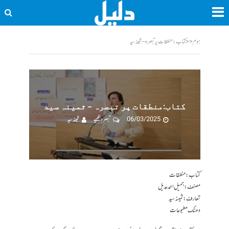
ہوم
<<
کتاب:منطقات پر تبصرہ – ثمینہ سید
کتاب:منطقات پر تبصرہ – ثمینہ سید
06/03/2025
تبصرہ لکھیے
ثمینہ سید
کتاب: منطقات
مصنف: جمیل احمد عدیل
تعارف: ثمینہ سید
دھنک مطبوعات