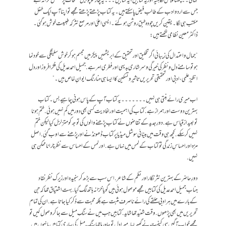
کہانی۔۔ چھٹا گلاس فکاہیہ اور یہ کتابیں، یہ کتابیں۔۔۔ یہ چار سو چوبیس صفحات پر مشتمل خزانہ ہے
جس سے اردو ادب کے طالب فیض پاسکتے ہیں۔ یہ کتاب پڑھتے پڑھتے مجھے تو اپنا آپ ایک طفل
مکتب ہی لگا۔ یقین کریں چودہ طبق روشن ہوگئے۔ ایسی اعلیٰ اور مرصع نثر کہ طبیعت خوش ہوگئی۔
ڈاکٹر معین نظامی لکھتے ہیں:
“جمال و اعتدال کی زیبائی اگر تخلیق اور تحقیق کے ابریشمیں پیکر میں مجسم ہو کر خوش سلیقگی سے خودنما
ہوتو سامنے دل و نظر کی خیرگی و سرشاری بدیہی اور فطری امر ہے. جمیل احمد عدیل کی فکر افروز اور دل
انگیز علمی، ادبی اور تحقیقی تحریریں تاثیر و تسکین کا ایسا ہی حنا رنگ ایوانِ خاص ہیں۔ ”
اب میری رائے بنتی ہی نہیں۔۔۔۔۔۔۔ یہ کتاب آپ کے پاس ہونی چاہیے بس۔ کتاب
بہترین دوست اور ہمراز ہے. کتاب کی اہمیت اور افادیت کسی بھی دور میں کم نہیں ہوئی .ختم ہونا
تو بعید از قیاس ہے. دورِجدید کے تقاضوں نے کتاب پڑھنے والوں کی توجہ کو متزلزل کیا لیکن ختم
نہیں کر سکے. کچھ ہی وقت میں بینائی سوشل میڈیا پر کتاب ڈھونڈنے اور پڑھنے سے اوب گئی. اصل
مزہ اور احساسِ زندگی تو کتاب کے لمس میں نہاں ہے. اور لمس کے احساس سے نظر چرانا ممکن ہی
نہیں.
دورِ حاضر کے بہترین نثر نگار اور نظم کے شاعر. اس سب سے بڑھ کر سنجیدہ اور زیرک نظر نقاد
جناب جمیل احمد عدیل کی کتابیں مجھے موصول ہوئی ہیں گویا خزانہ ہاتھ لگ گیا. بہت اشتیاق تھا کہ جن
کے بارے میں ہر ادبی حلقے کی رائے ناصرف مثبت ہے بلکہ محبت سے ذکر کیا جاتا ہے. ان کی تمام
تحریریں میں بھی پڑھوں. وقت شنید تھا شاید. کتابیں جب میں نے سنگِ میل سے جاکر وصول کیں تو
مجھے خواب آگیں سی کیفیت نے گھیر لیا. میرا دل تو چاہ رہا تھا سنگِ میل کی ساری کتابیں بانہوں میں