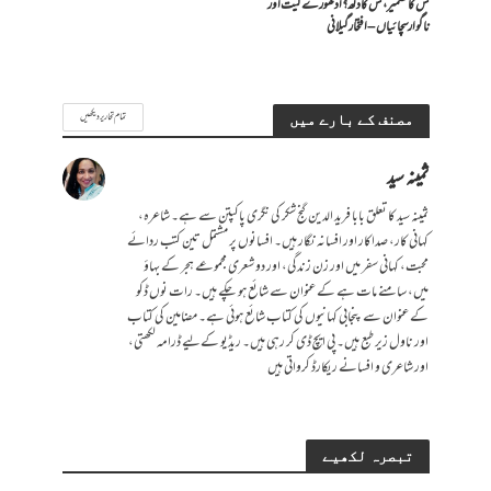
کس کا کشمیر، کس کا دکھ؟ ادھورے گیت اور
ناگوار سچائیاں – افتخار گیلانی
تمام تحاریر دیکھیں
مصنف کے بارے میں
ثمینہ سید
ثمینہ سید کا تعلق بابا فرید الدین گنج شکر کی نگری پاکپتن سے ہے۔ شاعرہ،
کہانی کار، صداکار اور افسانہ نگار ہیں۔ افسانوں پر مشتمل تین کتب ردائے
محبت، کہانی سفر میں اور زن زندگی، اور دو شعری مجموعے ہجر کے بہاؤ
میں، سامنے مات ہے کے عنوان سے شائع ہو چکے ہیں۔ رات نوں ڈکو
کے عنوان سے پنجابی کہانیوں کی کتاب شائع ہوئی ہے۔ مضامین کی کتاب
اور ناول زیر طبع ہیں۔ پی ایچ ڈی کر رہی ہیں۔ ریڈیو کےلیے ڈرامہ لکھتی،
اور شاعری و افسانے ریکارڈ کرواتی ہیں
تبصرہ لکھیے