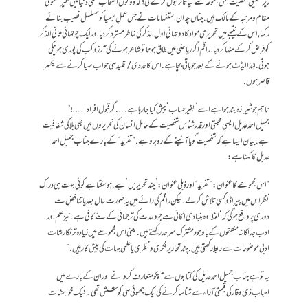
زیرِتحقیق شخصیت اس مجموعہ سے کیا تاثر قبول کرے گی ؟ کہ دونوں اصحاب علمی دنیا میں غیر معمولی
مقام و مرتبہ کے مالک ہیں.چناں چہ ان استفہامات نے جس عملِ سیمیا کو مسلسل نصیب بنائے
رکھا, اس کے نتیجے میں تحریری مواد کا دو تہائی اول الذکر کی خاطر مسترد کردیا اور ایک چوتھائی ثانی الذکر
کو فرض کرکے منہا کردیا. راقم اگر ریاضی میں طاق ہوتا تو شاعر ہونے کی آرزو کب کی پوری ہوچکی
ہوتی. لہٰذا ایڈٹ ہونے کے بعد جو باقی بچا ہے. اس کا عددی/ اقلیدسی جواب مہیا کرنے سے یکسر
قاصر ہوں.
تاہم جو شیرازہ بند ہوا ہے اسے ‘بغیر حساب’ پیش کیا جا رہا ہے…. گر قبول افراد….! !”
جمیل احمد عدیل ایسی محبتی اور قدر شناس شخصیت کے حامل انسان کی تحریروں میں بھی بلا کی شفافیت
ہے. بیان ایسا ہے کہ شخصیت گویا آئینے کے روبرو ہے. “تفرید”کے بارے جناب جمیل احمد
عدیل کا کہنا ہے :
“اس مجموعے کا عنوان:”تفرید” اور ذیلی عنوان:’چند تحریریں’ ہے. ہوسکتاہے کوئی بہت ہی دراک
نظر اس میں پیراڈوکسی تلاش کر لے. لیکن راقم کی رائے میں یہ صورت حال بعد یا تناقض سے
دوری پر واقع ہوگی کہ ‘لفظ’ وہ بنیادی اکائی ہے جو وحدت کی ترجمانی کے لئے کافی ہے. نیز علم اور
ادب جداگانہ منطقوں کے باوجود مشترک سرحد رکھتے ہیں. یعنی اس مجموعے میں زیادہ تر نگارشات
ادبی موضوعات سے ربط رکھتی ہیں. چند تحاریر فکری و نظری یا علمی جہات کی پیش کار ہیں. ”
یہ تو ہے جناب جمیل احمد عدیل کی کتابوں سے آپکو متعارف کروانے اور ان کے بارے میں
احبابِ ذی وقار کی قیمتی آراء سے شناسا کرنے کی ایک چھوٹی سی کوشش تھی۔ نیک خواہشات