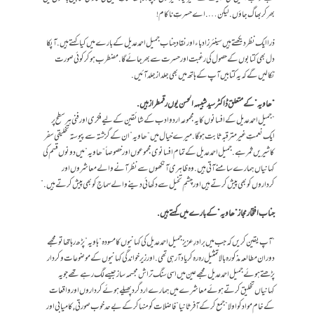
بھر کر بھاگ جاؤں. لیکن…. اے حسرتِ ناکام !
ذرا ایک نظر دیکھتے ہیں سینئرز ادباء اور نقاد جناب جمیل احمد عدیل کے بارے میں کیا کہتے ہیں. آپکا
دل بھی کتابوں کے حصول کی رغبت اور حسرت سے بھر جائے گا. مضطرب ہوکر کوئی صورت
نکالیں گے کہ یہ کتابیں آپ کے ہاتھ میں بھی جلد از جلد آئیں.
“ھاویہ” کے متعلق ڈاکٹر سید شبیہہ الحسن یوں رقمطراز ہیں.
“جمیل احمد عدیل کےافسانوں کا یہ مجموعہ اردو ادب کے شائقین کے لیے فکری اورفنی ہرسطح پر
ایک نعمتِ غیر مترقبہ ثابت ہوگا. میرے خیال میں “ھاویہ” ان کے گزشتہ سے پیوستہ تخلیقی سفر
کا شیریں ثمر ہے. جمیل احمد عدیل کے تمام افسانوی مجموعوں اور خصوصاً “ھاویہ” میں دونوں قسم کی
کہانیاں ہمارے سامنے آتی ہیں. وہ ظاہری آنکھوں سے نظر آنے والے معاشروں اور
کرداروں کو بھی پیش کرتے ہیں اور چشمِ تخیل سے دکھائی دینے والے سماج کو بھی پیش کرتے ہیں. ”
جناب افتخار مجاز “ھاویہ ” کے بارے میں کہتے ہیں.
“آپ یقین کریں کہ جب میں برادرِ عزیز جمیل احمد عدیل کی کہانیوں کا مسودہ “ہاویہ” پڑھ رہا تھا تو مجھے
دوران مطالعہ مذکورہ بالا تمثیل رہ رہ کر یادآرہی تھی. اور زیرخواندگی کہانیوں کے موضوعات وکردار
پڑھتے ہوئے جمیل احمد عدیل مجھے عین میں اسی سنگ تراش مجسمہ ساز جیسے لگ رہے تھے جویہ
کہانیاں تخلیق کرتے ہوئے معاشرے میں ہمارے ارد گر د پھیلے ہوئے کرداروں اور واقعات
کے خام مواد کو اولا” جمع کرکے آفر ثانیا” فاضلات کو منہا کر کے بے حد خوب صورتی,کامیابی اور