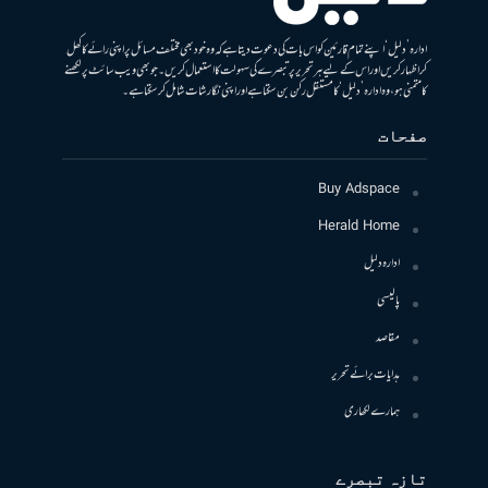
ادارہ ’دلیل‘ اپنے تمام قارئین کو اس بات کی دعوت دیتا ہے کہ وہ خود بھی مختلف مسائل پر اپنی رائے کا کھل
کر اظہار کریں اور اس کے لیے ہر تحریر پر تبصرے کی سہولت کا استعمال کریں۔ جو بھی ویب سائٹ پر لکھنے
کا متمنی ہو، وہ ادارہ ’دلیل‘ کا مستقل رکن بن سکتا ہے اور اپنی نگارشات شامل کرسکتا ہے۔
صفحات
Buy Adspace
Herald Home
ادارہ دلیل
پالیسی
مقاصد
ہدایات برائے تحریر
ہمارے لکھاری
تازہ تبصرے