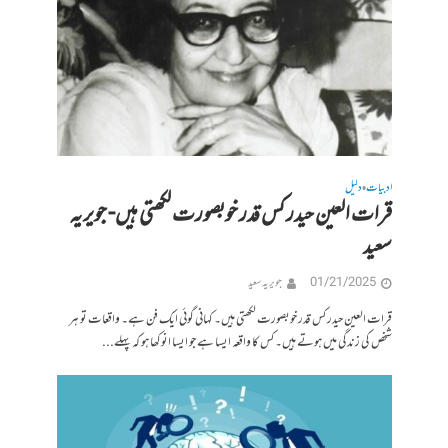
ادبیات
دلیل
•
قرات العین حیدر کس قدر خوبصورت لکھتی ہیں- جویریہ
سعید
01/21/2025
جویریہ سعید
قرات العین حیدر کس قدر خوبصورت لکھتی ہیں۔ کہانی گوئی ایک فن ہے۔ واقعات تو ہر
شخص کی زندگی میں ہوتے ہیں۔ کس کا واقعہ ایسا ہے جو ایسا انوکھا ہو کہ پہلے...