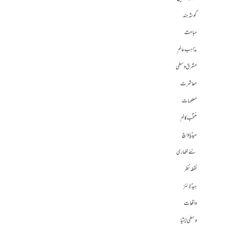
گوشہ ہند
مباحث
مذاہب عالم
مشرق وسطی
معاشرت
معلومات
منتخب کالم
میڈیا واچ
نئے لکھاری
نقطہ نظر
ہیڈلائنز
واقعات
وسطی ایشیا