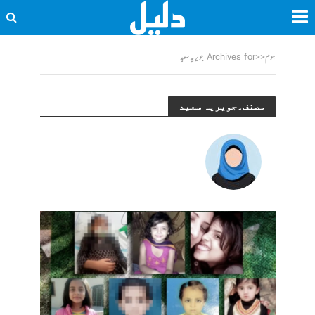
ہوم
<<
Archives for جویریہ سعید
مصنف۔جویریہ سعید