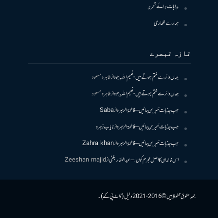
ہدایات برائے تحریر
ہمارے لکھاری
تازہ تبصرے
جہاں دائرے ختم ہوتے ہیں- نعیم اللہ باجوہ
از
طاہرہ مسعود
جہاں دائرے ختم ہوتے ہیں- نعیم اللہ باجوہ
از
طاہرہ مسعود
جب جذبات خبر بن جائیں – فاطمۃالزہرہ
از
Saba
جب جذبات خبر بن جائیں – فاطمۃالزہرہ
از
نایاب زہرہ
جب جذبات خبر بن جائیں – فاطمۃالزہرہ
از
Zahra khan
اس خاندان کا اصل مجرم کون! – عبدالغفار بگٹی
از
Zeeshan majid
جملہ حقوق محفوظ ہیں © 2016-2021 دلیل (ڈاٹ پی کے)۔