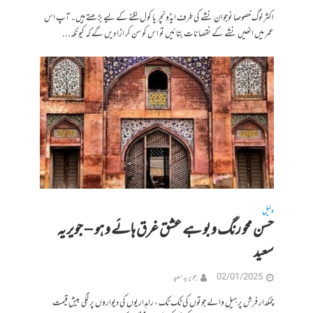
اکثر لوگ خصوصا نوجوان نشے کی طرف ایڈونچر یا کول لگنے کے لیے بڑھتے ہیں۔ آپ اس
عمر میں انھیں نشے کے نقصانات بتائیں تو اس کو سن کر اڑا دیں گے کہ کیونکہ...
دلیل
حسن محو رنگ و بو ہے عشق غرق ہائے و ہو – جویریہ
سعید
02/01/2025
جویریہ سعید
چمکدار فرش پر ہیل والے جوتوں کی ٹک ٹک ، راہداریوں کی دیواروں پر لگی بیش قیمت