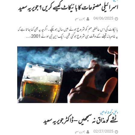
اسرائیلی مصنوعات کا بائیکاٹ کیسے کریں؟ جویریہ سعید
04/06/2025
جویریہ سعید
بائیکاٹ کی اس عالمگیر مہم کو شروع ہوئے بیس سال ہوچکے۔ اگرچہ یہ بھی کہا جاتا ہے کہ
یہ غاصبانہ قبضے کے وقت ہی شروع ہوگئی تھی۔ ایک این جی او نے 2001ء...
دلیل
گوشہ خواتین
•
نشے کو مذاق نہ سمجھیں – ڈاکٹر جویریہ سعید
02/27/2025
جویریہ سعید