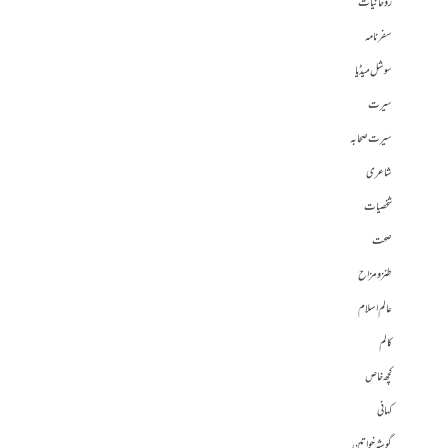
روحانیات
سفرنامہ
سوشل میڈیا
سیرت
سیرت صحابہ
شاعری
شخصیات
صحت
طنز و مزاح
عالم اسلام
کالم
کچھ خاص
کہانی
گوشہ خواتین