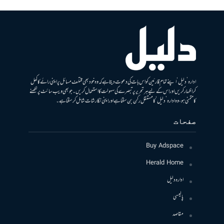
ادارہ ’دلیل‘ اپنے تمام قارئین کو اس بات کی دعوت دیتا ہے کہ وہ خود بھی مختلف مسائل پر اپنی رائے کا کھل
کر اظہار کریں اور اس کے لیے ہر تحریر پر تبصرے کی سہولت کا استعمال کریں۔ جو بھی ویب سائٹ پر لکھنے
کا متمنی ہو، وہ ادارہ ’دلیل‘ کا مستقل رکن بن سکتا ہے اور اپنی نگارشات شامل کرسکتا ہے۔
صفحات
Buy Adspace
Herald Home
ادارہ دلیل
پالیسی
مقاصد