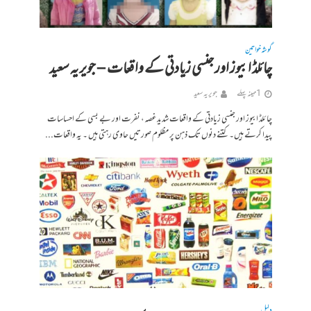
گوشہ خواتین
چائلڈ ابیوز اور جنسی زیادتی کے واقعات – جویریہ سعید
1 مہینہ پہلے
جویریہ سعید
چائلڈ ابیوز اور جنسی زیادتی کے واقعات شدید غصہ، نفرت اور بے بسی کے احساسات
پیدا کرتے ہیں۔ کتنے دنوں تک ذہن پر مظلوم صورتیں حاوی رہتی ہیں ۔ یہ واقعات...
دلیل