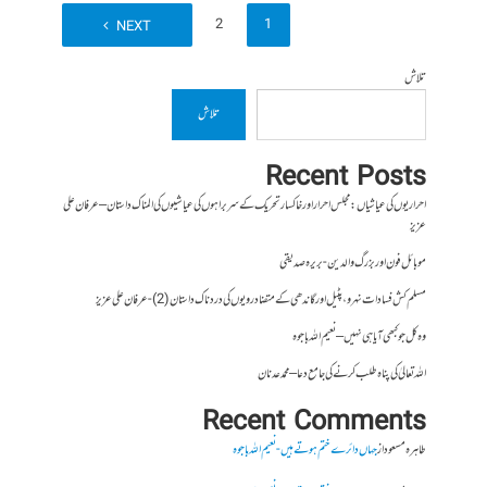
2
1
NEXT
تلاش
تلاش
Recent Posts
احراریوں کی عیاشیاں : مجلس احرار اور خاکسار تحریک کے سربراہوں کی عیاشیوں کی المناک داستان – عرفان علی
عزیز
موبائل فون اور بزرگ والدین- بریرہ صدیقی
مسلم کش فسادات نہرو، پٹیل اور گاندھی کے متضاد رویوں کی درد ناک داستان (2)- عرفان علی عزیز
وہ کل جو کبھی آیا ہی نہیں – نعیم اللہ باجوہ
اللہ تعالیٰ کی پناہ طلب کرنے کی جامع دعا – محمد عدنان
Recent Comments
طاہرہ مسعود
از
جہاں دائرے ختم ہوتے ہیں- نعیم اللہ باجوہ