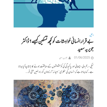
دلیل
بے قرار انسانی خواہشات کو کچھ تسکین کیسے؟ ڈاکٹر
جویریہ سعید
01/06/2025
جویریہ سعید
نیکی، رحم دلی، اچھائی اور پاکیزگی کی کوششوں کے منافقت ہونے کا بڑا چرچا کیا جاتا
ہے۔ کہا جاتا ہے کہ انسان کی “فطری” بہیمانہ آرزوؤں کو راہ نہیں ملتی تو...