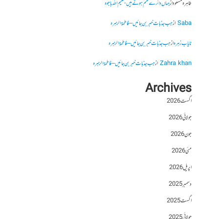
طاہرہ مسعود
از
جہاں دائرے ختم ہوتے ہیں- نعیم اللہ باجوہ
Saba
از
جب جذبات خبر بن جائیں – فاطمۃالزہرہ
نایاب زہرہ
از
جب جذبات خبر بن جائیں – فاطمۃالزہرہ
Zahra khan
از
جب جذبات خبر بن جائیں – فاطمۃالزہرہ
Archives
اگست 2026
جولائی 2026
جون 2026
مئی 2026
اپریل 2026
دسمبر 2025
اگست 2025
جولائی 2025