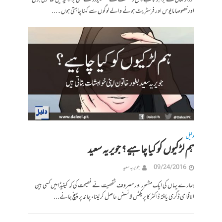
کردار کہانی سے بڑا ہوتا ہے۔ فتح و شکست کے میگنیٹیودڈ سے بھی بڑا۔ یہ میں کہا کرتی ہوں
اور خصوصا مایوس اور فرسٹریٹ ہونے والے لوگوں سے کہنا چاہتی ہوں۔...
دلیل
ہم لڑکیوں کو کیا چاہیے؟ جویریہ سعید
09/24/2016
جویریہ سعید
ہمارے یہاں کی ایک مشہور اور مصروف شخصیت نے نصیحت کی کہ کینیڈا میں کسی بین
الاقوامی ڈگری یافتہ ڈاکٹرکا پریکٹس لائسنس حاصل کر لینا، چاند پر پہنچ جانے...