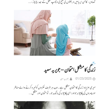
تصاویر ، کامن ایریا میں مریضوں کی صبح کی دلچسپ محفل کے بعد ریویوز ،...
دلیل
زندگی کا مشکل امتحان – جویریہ سعید
01/23/2025
جویریہ سعید
میری عزیزو! زندگی کا امتحان مشکل ہے۔ جب ہر طرف نظروں کو خیرہ کرنے والے مناظر
اور چہروں کی چکاچوند ہواور اسی چکا چوند کی مانگ ہو۔ تو امتحان اور مشکل...