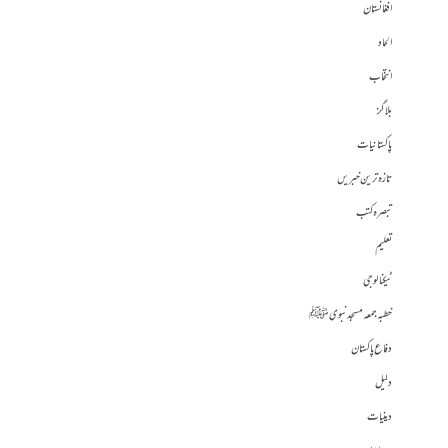
افغانستان
الحاد
انتخاب
بلاگز
پاکستانیات
تازہ ترین خبریں
تبصرہ کتب
تعلیم
ٹیکنالوجی
خطبہ جمعہ مسجد نبوی ﷺ
دفاع پاکستان
دلیل
دینیات