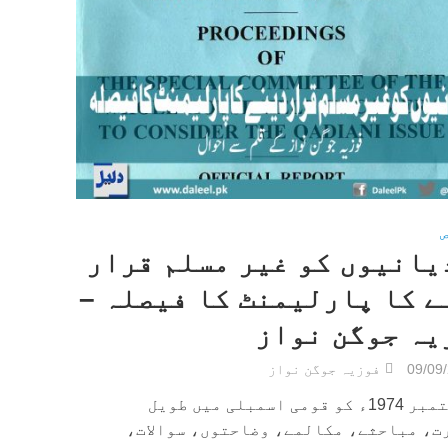
ص
یانیوں کو غیر مسلم قرار
ے کا پارلیمنٹ کا فیصلہ –
یہ جوگن نواز
09/09
فوزیہ جوگن نواز
سات ستمبر 1974ء کو قومی اسمبلی میں طویل
ت، مباحثے، مکالمے، وضاحتوں، سوالات،