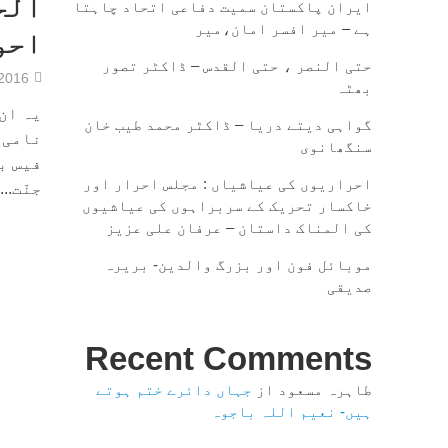
الح
ایران پاکستان سمیت دفاعی اتحاد چاہتا
ہے – میر افسر امان،میر
احو
حتی النصر ، حتی القدس – ڈاکٹر تصور
/2016
بھٹہ
یہ ان 
گواہی دیتے دریا – ڈاکٹر محمد طیب خان
نامی 
سنگھانوی
فیس ب
احراریوں کی عیاشیاں : مجلس احرار اور
جنّت...
خاکسار تحریک کے سربراہوں کی عیاشیوں
کی المناک داستان – عرفان علی عزیز
موبائل فون اور بزرگ والدین- بریرہ
صدیقی
Recent Comments
طاہرہ مسعود
از
جہاں دائرے ختم ہوتے
ہیں- نعیم اللہ باجوہ