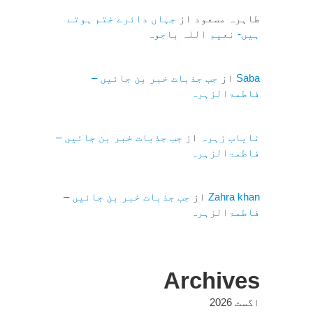
طاہرہ مسعود
از
جہاں دائرے ختم ہوتے
ہیں- نعیم اللہ باجوہ
Saba
از
جب جذبات خبر بن جائیں –
فاطمۃالزہرہ
نایاب زہرہ
از
جب جذبات خبر بن جائیں –
فاطمۃالزہرہ
Zahra khan
از
جب جذبات خبر بن جائیں –
فاطمۃالزہرہ
Archives
اگست 2026