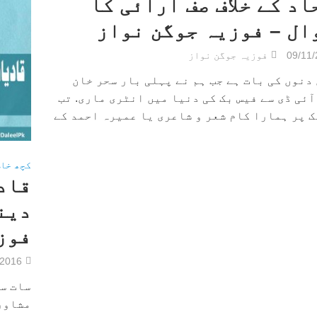
اد کے خلاف صف آرائی کا
ال – فوزیہ جوگن نواز
09/11
فوزیہ جوگن نواز
دنوں کی بات ہے جب ہم نے پہلی بار سحر خان
آئی ڈی سے فیس بک کی دنیا میں انٹری ماری. تب
ک پر ہمارا کام شعر و شاعری یا عمیرہ احمد کے
کچھ خا
قاد
دین
فوز
/2016
مشاور