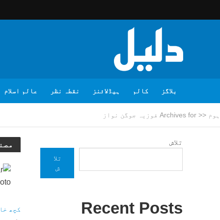
بلاگز
کالم
ہیڈلائنز
نقطہ نظر
عالم اسلام
ہوم
<<
Archives for فوزیہ جوگن نواز
تلاش
مصن
تلا
ش
Recent Posts
کچھ خا