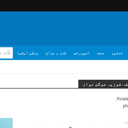
تعلیم
صحت
اسپورٹس
طنز و مزاح
وسطی ایشیا
ف۔فوزیہ جوگن نواز
ص