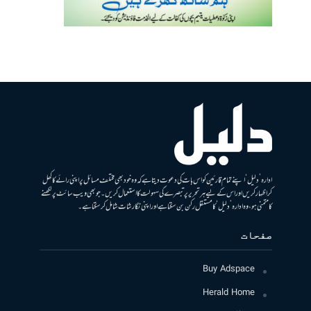
ادارہ ’دلیل‘ اپنے تمام قارئین کو اس بات کی دعوت دیتا ہے کہ وہ خود بھی مختلف مسائل پر اپنی رائے کا کھل
کر اظہار کریں اور اس کے لیے ہر تحریر پر تبصرے کی سہولت کا استعمال کریں۔ جو بھی ویب سائٹ پر لکھنے
کا متمنی ہو، وہ ادارہ ’دلیل‘ کا مستقل رکن بن سکتا ہے اور اپنی نگارشات شامل کرسکتا ہے۔
صفحات
Buy Adspace
Herald Home