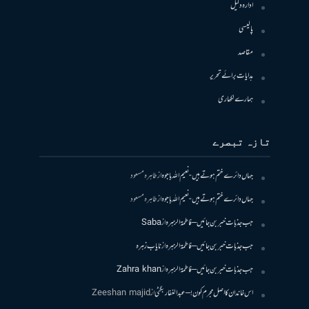
ادارہ دلیل
پالیسی
مقاصد
ہدایات برائے تحریر
ہمارے لکھاری
تازہ تبصرے
جہاں دائرے ختم ہوتے ہیں- نعیم اللہ باجوہ
از
طاہرہ مسعود
جہاں دائرے ختم ہوتے ہیں- نعیم اللہ باجوہ
از
طاہرہ مسعود
جب جذبات خبر بن جائیں – فاطمۃالزہرہ
از
Saba
جب جذبات خبر بن جائیں – فاطمۃالزہرہ
از
نایاب زہرہ
جب جذبات خبر بن جائیں – فاطمۃالزہرہ
از
Zahra khan
اس خاندان کا اصل مجرم کون! – عبدالغفار بگٹی
از
Zeeshan majid