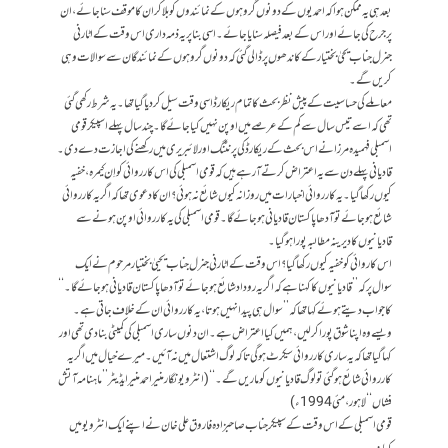
بعد ہی یہ ممکن ہوا کہ احمدیوں کے دونوں گروہوں کے نمائندوں کو بلاکر ان کا موقف سنا جائے، ان
پر جرح کی جائے اور اس کے بعد فیصلہ سنایا جائے۔ اسی بنا پر یہ ذمہ داری اس وقت کے اٹارنی
جنرل جناب یحیٰ بختیار کے کاندھوں پر ڈالی گئی کہ دونوں گروہوں کے نمائندگان سے سوالات وہی
کریں گے۔
معاملے کی حساسیت کے پیش نظر بحث کا تمام ریکارڈ اسی وقت سیل کردیا گیا تھا۔ یہ شرط رکھی گئی
تھی کہ اسے تیس سال سے کم کے عرصے میں اوپن نہیں کیا جائے گا۔ چند سال پہلے اسپیکر قومی
اسمبلی فہمیدہ مرزا نے اس بحث کے ریکارڈ کی پرنٹنگ اور لائبریری میں رکھنے کی اجازت دے دی۔
قادیانی پہلے دن سے یہ اعتراض کرتے آ رہے ہیں کہ قومی اسمبلی کی اس کارروائی کو اِن کیمرہ، خفیہ
کیوں رکھا گیا۔ یہ کارروائی اخبارات میں روزانہ کیوں شائع نہ ہوئی؟ ان کا دعوی تھا کہ اگر یہ کارروائی
شائع ہو جائے تو آدھا پاکستان قادیانی ہو جائےگا۔ قومی اسمبلی کی یہ کارروائی اوپن ہونے سے
قادیانیوں کا دیرینہ مطالبہ پورا ہوگیا۔
اس کاروائی کو خفیہ کیوں رکھاگیا؟ اس وقت کے اٹارنی جنرل جناب یحییٰ بختیار مرحوم نے ایک
سوال پر کہ ’’قادیانیوں کا کہنا ہے کہ اگر یہ روداد شائع ہوجائے تو آدھا پاکستان قادیانی ہوجائےگا۔‘‘
کا جواب دیتے ہوئے کہا تھا کہ ’’سوال ہی پیدا نہیں ہوتا، یہ کارروائی ان کے خلاف جاتی ہے۔
ویسے وہ اپنا شوق پورا کرلیں، ہمیں کیا اعتراض ہے۔ ان دنوں ساری اسمبلی کی کمیٹی بنادی تھی اور
کہا گیا تھا کہ یہ ساری کارروائی سیکرٹ ہوگی تاکہ لوگ اشتعال میں نہ آئیں۔ میرے خیال میں اگر یہ
کارروائی شائع ہوگئی تو لوگ قادیانیوں کو ماریں گے۔‘‘ (انٹرویو نگار منیر احمد منیر ایڈیٹر ’’ماہنامہ آتش
فشاں‘‘ لاہور، مئی 1994ء)
قومی اسمبلی کے اس وقت کے سپیکر جناب صاحبزادہ فاروق علی خان نے اپنے ایک انٹرویو میں