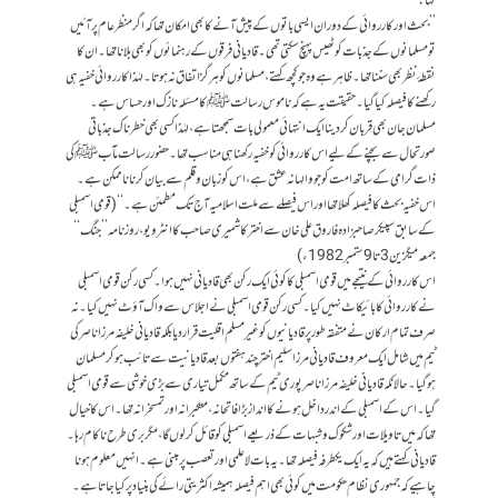
کہا:
’’بحث اور کارروائی کے دوران ایسی باتوں کے پیش آنے کا بھی امکان تھا کہ اگر منظرعام پر آئیں
تو مسلمانوں کے جذبات کو ٹھیس پہنچ سکتی تھی۔ قادیانی فرقوں کے رہنمائوں کو بھی بلانا تھا۔ ان کا
نقطۂ نظر بھی سننا تھا۔ ظاہر ہے وہ جو کچھ کہتے، مسلمانوں کو ہرگز اتفاق نہ ہوتا۔ لہٰذا کارروائی خفیہ ہی
رکھنے کا فیصلہ کیا گیا۔ حقیقت یہ ہے کہ ناموس رسالت ﷺ کا مسئلہ نازک اور حساس ہے۔
مسلمان جان بھی قربان کر دینا ایک انتہائی معمولی بات سمجھتا ہے، لہٰذا کسی بھی خطرناک جذباتی
صورتحال سے بچنے کے لیے اس کارروائی کو خفیہ رکھنا ہی مناسب تھا۔ حضور رسالت مآب ﷺ کی
ذات گرامی کے ساتھ امت کو جو والہانہ عشق ہے، اس کو زبان و قلم سے بیان کرنا ناممکن ہے۔
اس خفیہ بحث کا فیصلہ کھلا تھا اور اس فیصلے سے ملت اسلامیہ آج تک مطمئن ہے۔‘‘ (قومی اسمبلی
کے سابق سپیکر صاحبزادہ فاروق علی خان سے اختر کاشمیری صاحب کا انٹرویو، روزنامہ ’’جنگ‘‘
جمعہ میگزین 3 تا 9 ستمبر 1982ء)
اس کارروائی کے نتیجے میں قومی اسمبلی کا کوئی ایک رکن بھی قادیانی نہیں ہوا۔ کسی رکن قومی اسمبلی
نے کارروائی کا بائیکاٹ نہیں کیا۔ کسی رکن قومی اسمبلی نے اجلاس سے واک آؤٹ نہیں کیا۔ نہ
صرف تمام ارکان نے متفقہ طور پر قادیانیوں کو غیر مسلم اقلیت قرار دیا بلکہ قادیانی خلیفہ مرزا ناصر کی
ٹیم میں شامل ایک معروف قادیانی مرزا سلیم اختر چند ہفتوں بعد قادیانیت سے تائب ہو کر مسلمان
ہوگیا۔ حالانکہ قادیانی خلیفہ مرزا ناصر پوری ٹیم کے ساتھ مکمل تیاری سے بڑی خوشی سے قومی اسمبلی
گیا۔ اس کے اسمبلی کے اندر داخل ہونے کا انداز بڑا فاتحانہ، متکبرانہ اور تمسخرانہ تھا۔ اس کا خیال
تھا کہ میں تاویلات اور شکوک و شبہات کے ذریعے اسمبلی کو قائل کر لوں گا، مگر بری طرح ناکام رہا۔
قادیانی کہتے ہیں کہ یہ ایک یکطرفہ فیصلہ تھا۔ یہ بات لاعلمی اور تعصب پر مبنی ہے۔ انہیں معلوم ہونا
چاہیے کہ جمہوری نظام حکومت میں کوئی بھی اہم فیصلہ ہمیشہ اکثریتی رائے کی بنیاد پر کیا جاتا ہے۔