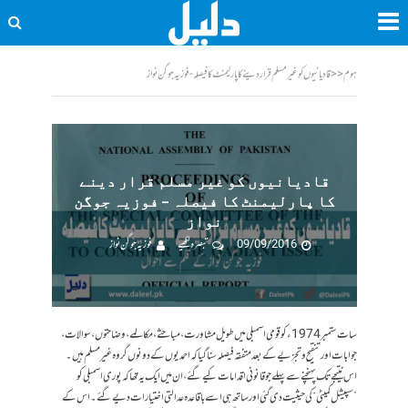
ہوم
<<
قادیانیوں کو غیر مسلم قرار دینے کا پارلیمنٹ کا فیصلہ - فوزیہ جوگن نواز
قادیانیوں کو غیر مسلم قرار دینے
کا پارلیمنٹ کا فیصلہ – فوزیہ جوگن
نواز
09/09/2016
تبصرہ لکھیے
فوزیہ جوگن نواز
سات ستمبر 1974ء کو قومی اسمبلی میں طویل مشاورت، مباحثے، مکالمے، وضاحتوں، سوالات،
جوابات اور تنقیح و تجزیے کے بعد متفقہ فیصلہ سنا گیا کہ احمدیوں کے دونوں گروہ غیر مسلم ہیں۔
اس نتیجے تک پہنچنے سے پہلے جو قانونی اقدامات کیے گئے، ان میں ایک یہ تھا کہ پوری اسمبلی کو
”سپیشل کمیٹی“ کی حیثیت دی گئی اور ساتھ ہی اسے باقاعدہ عدالتی اختیارات دیے گئے۔ اس کے