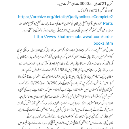
تقریبا 21 حصے ہیں، اور 3000 سے اوپر صفحات ہیں ۔
کاروائی مکمل 21 حصے ڈاؤنلوڈ لنک
https://archive.org/details/QadiyaniIssueComplete2
1Parts
اردو میں قومی اسمبلی میں قادیانی مسئلہ پر بحث کی مصدقہ رپورٹ تحقیق و تخریج مولانا اللہ
وسایا عالمی مجلس تحفظ ختم نبوت پانچ جلدوں میں شائع ہوئی۔ یہاں سے ڈاؤنلوڈ کی جاسکتی ہے۔
http://www.khatm-e-nubuwwat.com/urdu-
books.htm
قادیانی غیر مسلم ہونے کے باوجود اپنی عبادت گاہ کو مسجد، مرزا قادیانی کو نبی اور رسول، مرزا کی بیوی
کو ام المومنین، مرزا قادیانی کے دوستوں کو صحابہ کرام، قادیان کو مکہ مکرمہ، ربوہ کو مدینہ، مرزا قادیانی
کی باتوں کو احادیث مبارکہ، مرزا قادیانی پر اترنے والی نام نہاد وحی کو قرآن مجید، محمد رسول اللہ سے
مراد مرزا قادیانی مراد لیتے ہیں۔ چنانچہ 26 اپریل 1984ء کو حکومت نے مسلمانوں کے پرُزور
مطالبہ پر ایک آرڈیننس جاری کیا گیا جس میں قادیانیوں کو شعائراسلامی کے استعمال سے قانوناً روکا
گیا۔ اس آرڈیننس کے نتیجے میں تعزیرات پاکستان کی دفعہ 298/B اور 298/C کے تحت
کوئی قادیانی خود کو مسلمان نہیں کہلوا سکتا، اپنے مذہب کو اسلام نہیں کہہ سکتا، اپنے مذہب کی تبلیغ و
تشہیر نہیں کر سکتا، شعائر اسلامی استعمال نہیں کر سکتا۔ خلاف ورزی کی صورت میں وہ 3 سال قید
اور جرمانہ کی سزا کا مستوجب ہوگا۔ قادیانیوں نے اپنے خلیفہ مرزا طاہر کے حکم پر آرڈیننس کی خلاف
ورزی کرتے ہوئے پورے ملک میں شعائر اسلامی کی توہین کی اور آرڈیننس کے خلاف ایک بھرپور
مہم چلائی جس کے نتیجہ میں پاکستان کے اکثر شہروں میں لاء اینڈ آرڈر کی صورتحال پیدا ہوئی۔
قادیانی قیادت نے اس آرڈیننس کو وفاقی شرعی عدالت میں چیلنج کیا۔ عدالت نے اپنے فیصلہ میں