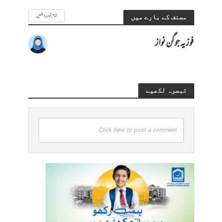
تمام تحاریر دیکھیں
مصنف کے بارے میں
فوزیہ جوگن نواز
تبصرہ لکھیے
Click here to post a comment