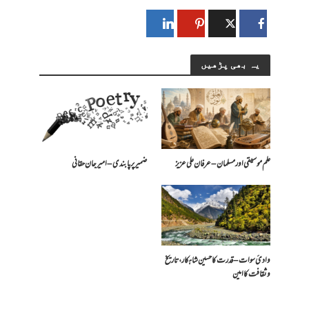
یہ بھی پڑھیں
علم موسیقی اور مسلمان – عرفان علی عزیز
ضمیر پر پابندی – امیرجان حقانی
وادیٔ سوات – قدرت کا حسین شاہکار، تاریخ
و ثقافت کا امین