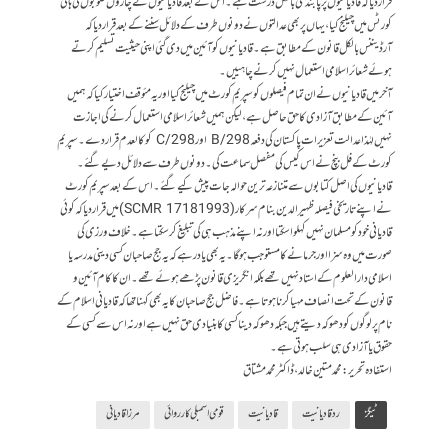
قرار دیا کہ قادیانیوں پر پابندی بالکل درست ہے۔ اس کے بعد قادیانیوں نے چاروں صوبوں کی ہائی
کورٹس میں چیلنج کیا، یہاں پر بھی عدالتوں نے دونوں طرف کے دلائل سننے کے بعد قرار دیا کہ
آرڈیننس بالکل قانون کے مطابق ہے۔ قادیانیوں کو آئین میں دی گئی اپنی حیثیت تسلیم کرتے
ہوئے شعائر اسلامی استعمال نہیں کرنے چاہییں۔
آخر میں قادیانیوں نے ان تمام فیصلوں کو سپریم کورٹ میں چیلنج کیا اور یہ مئوقف اختیار کیا کہ ہمیں
آئین کے مطابق آزادی کا حق حاصل ہے، لیکن ہمیں شعائر اسلامی استعمال کرنے کی اجازت
نہیں لہٰذا عدالت تعزیرات پاکستان کی دفعہ 298/B اور 298/C کو کالعدم قرار دے۔ سپریم
کورٹ کے فل بنچ نے اس کیس کی مفصل سماعت کی۔ دونوں طرف سے دلائل دیے گئے۔
قادیانیوں کی اصل کتابوں سے متنازعہ ترین حوالہ جات پیش کیے گئے۔ اس کے بعد سپریم کورٹ
نے اپنے تاریخی فیصلہ ظہیر الدین بنام سرکار (1993 SCMR 1718) میں قرار دیا کہ کوئی
قادیانی خود کو مسلمان نہیں کہلوا سکتا اور نہ اپنے مذہب ہی کی تبلیغ کر سکتا ہے۔ خلاف ورزی کی
صورت میں وہ سزا اور جرمانے کا مستوجب ہوگا۔ یہ بھی یاد رہے کہ یہ جج صاحبان کسی دینی مدرسہ یا
اسلامی دارالعلوم کے استاد نہیں تھے بلکہ انگریزی قانون پڑھے ہوئے تھے۔ ان کا کام آئین و
قانون کے تحت انصاف مہیا کرنا ہوتا ہے۔ فاضل جج صاحبان کا یہ بھی کہنا تھا کہ قادیانی اسلام کے
نام پر لوگوں کو دھوکہ دیتے ہیں جبکہ دھوکہ دینا کسی کا بنیادی حق نہیں ہے اور نہ اس سے کسی کے
حقوق یا آزادی ہی سلب ہوتی ہے۔
استفادہ تحریر: محمد متین خالد، ڈاکٹر محمد مشتاق
ٹیگز
رد قادیانیت
قادیانیت
قومی اسمبلی کارروائی
مرزا قادیانی