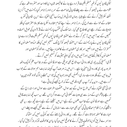
لیکن قادیانیوں کو غیر مسلم اقلیت قرار دیے جانے کا فیصلہ شاید دنیا کا واحد اور منفرد واقعہ ہے کہ
حکومت نے یہ فیصلہ کرنے سے پہلے قادیانی جماعت کے سربراہ مرزا ناصر کو پارلیمنٹ میں آ کر اپنا
نقطۂ نظر پیش کرنے کے لیے بلایا۔ جہاں اٹارنی جنرل جناب یحییٰ بختیار نے اس پر، قادیانی کفریہ
عقائد کے حوالے سے جرح کی۔ مرزا ناصر نے اپنے تمام عقائد و نظریات کا برملا اعتراف کیا بلکہ
تاویلات کے ذریعے ان کا دفاع بھی کیا۔ لہٰذا ملک کی منتخب پارلیمنٹ نے 13 دن کی طویل بحث و
تمحیص کے بعد آئین میں ترمیم کرتے ہوئے متفقہ طور پر قادیانیوں کو غیر مسلم اقلیت قرار دے دیا
لیکن قادیانیوں نے پارلیمنٹ کے اس متفقہ فیصلہ کو آج تک تسلیم نہیں کیا بلکہ الٹا وہ مسلمانوں کا
تمسخر اڑاتے ہیں اور انھیں سرکاری مسلمان ہونے کا طعنہ دیتے ہیں۔ وہ خود کو مسلمان اور
مسلمانوں کو کافر کہتے ہیں اور آئین میں دی گئی اپنی حیثیت کو تسلیم نہیں کرتے۔
قومی اسمبلی کی یہ پوری کارروائی اب شائع بھی ہوچکی ہے اور قانون کے ہر طالب علم کو ایک دفعہ
ضرور یہ پوری کارروائی پڑھنی چاہیے۔ اس میں نہ صرف آپ کو چند نہایت اہم سوالات کے جواب
مل جائیں گے بلکہ وہ بہت ساری الجھنیں بھی دور ہوجائیں گی جو اس مسئلے پر لوگ خواہ مخواہ ہی پیدا
کررہے ہیں۔ مزید یہ کہ آپ یہ بھی دیکھ لیں گے کہ جرح کیسے کی جاتی ہے؟
اٹارنی یحیٰ بختیار نے جس طرح سوال کے بعد سوال، مختلف اطراف سے سوال اور استدراج کے
ذریعے بالآخر ان کے منہ سے ہی وہ بات کہلوائی جس سے وہ گریزاں تھے، یہ سب کچھ نہایت قابلِ
تحسین ہے اور قانون کے طالب علموں کے لیے اس میں سیکھنے کے لیے بہت کچھ ہے۔ یہ بھی
دیکھیے کہ مرزا غلام احمد قادیانی کی کسی بھی عبارت سے استدلال کرنے سے قبل کیسے وہ پہلے اس
عبارت کا مسلمہ ہونا ثابت کرتے تھے۔ یہ کارروائی پڑھنے کے بعد کوئی یہ نہیں کہہ سکتا کہ
دوسرے فریق کو اپنا موقف پیش کرنے کا موقع نہیں دیا گیا، یا ان کا موقف توڑ مروڑ کر پیش کیا گیا۔