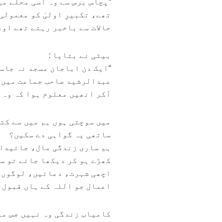
“پچاس برس سے وہ اسی محلے می
تھے، تکبیرِ اولیٰ کو معمولی
حالات سے باخبر رہتے تھے اور
بیٹی نے بتایا :
“ایک دن اباجان مسجد نہ جاس
عبدالرشید صاحب جماعت میں م
آکر انھیں معلوم ہوا کہ وہ 
میں سوچتی ہوں ہم میں سے کت
ساتھی یہ گواہی دے سکیں؟
ہم ساری زندگی مال، جائیداد
کھڑے ہو کر دیکھا جائے تو س
اچھی شہرت، دعائیں، لوگوں ک
اعمال جو اللہ کے ہاں قبول 
کامیاب زندگی وہ نہیں جس می