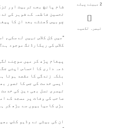
2 مہینے پہلے
شام پانچ بجے تربیت اور تزکی
تحسین فاطمہ کے شوہر کی تدفی
چوبیس گھنٹے بعد ان کا پیغا
تبصرہ لکھیے
“میں کل کلاس نہیں لے سکی، ا
کلاس کی ریکارڈنگ موجود ہے؟”
پیغام پڑھ کر میں سوچنے لگی
ذمہ داری کا احساس اپنی جگہ
بلکہ زندگی کا مقصد ہوتا ہے
ایسی خدمت کی جس کا تصور بھی
تیسری نسل بھی دین کی خدمت 
صاحب کی وفات پر مسجد کے اما
بڑی کامیابیوں سے بڑھ کر ہے
ان کی بیٹی نے وڈیو کلپ بھیج