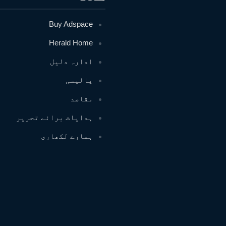
Buy Adspace
Herald Home
ادارہ دلیل
پالیسی
مقاصد
ہدایات برائے تحریر
ہمارے لکھاری