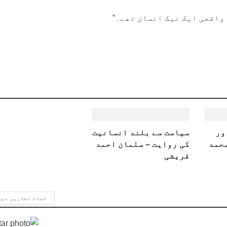
 واقعی ایک نیک انسان تھے۔”
ور
سیاست سے بلند انسانیت
محمد
کی روایت – سلمان احمد
قریشی
تمام تحاریر دی