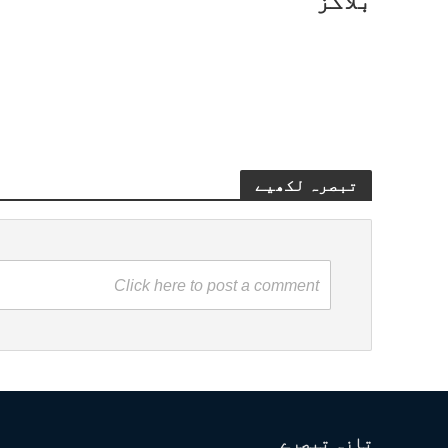
بلاگز
تبصرہ لکھیے
Click here to post a comment
تازہ تبصرے