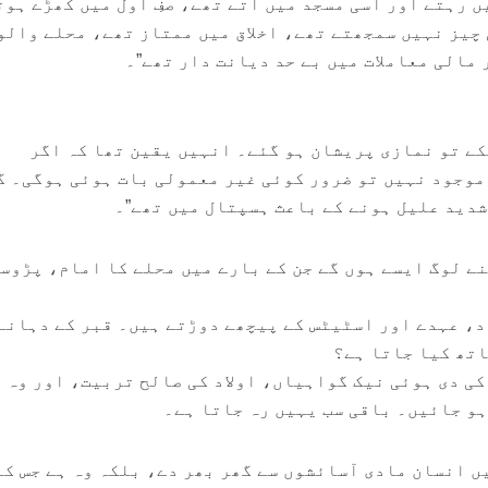
ں رہتے اور اسی مسجد میں آتے تھے، صفِ اول میں کھڑے ہوت
 چیز نہیں سمجھتے تھے، اخلاق میں ممتاز تھے، محلے والو
 مالی معاملات میں بے حد دیانت دار تھے”۔
کے تو نمازی پریشان ہو گئے۔ انہیں یقین تھا کہ اگر
وجود نہیں تو ضرور کوئی غیر معمولی بات ہوئی ہوگی۔ گ
شدید علیل ہونے کے باعث ہسپتال میں تھے”۔
نے لوگ ایسے ہوں گے جن کے بارے میں محلے کا امام، پڑوسی
، عہدے اور اسٹیٹس کے پیچھے دوڑتے ہیں۔ قبر کے دہانے
اتھ کیا جاتا ہے؟
ی دی ہوئی نیک گواہیاں، اولاد کی صالح تربیت، اور وہ
ہو جائیں۔ باقی سب یہیں رہ جاتا ہے۔
ں انسان مادی آسائشوں سے گھر بھر دے، بلکہ وہ ہے جس کے