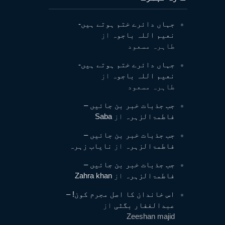
جہاں دائرے ختم ہوتے ہیں-
نعیم اللہ باجوہ
از
طاہرہ مسعود
جہاں دائرے ختم ہوتے ہیں-
نعیم اللہ باجوہ
از
طاہرہ مسعود
جب جذبات خبر بن جائیں –
فاطمۃالزہرہ
از
Saba
جب جذبات خبر بن جائیں –
فاطمۃالزہرہ
از
نایاب زہرہ
جب جذبات خبر بن جائیں –
فاطمۃالزہرہ
از
Zahra khan
اس خاندان کا اصل مجرم کون! –
عبدالغفار بگٹی
از
Zeeshan majid