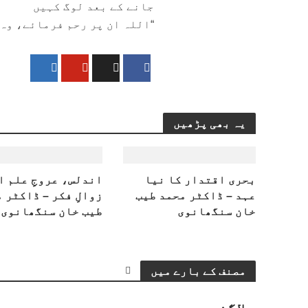
جانے کے بعد لوگ کہیں
“اللہ ان پر رحم فرمائے، وہ
یہ بھی پڑھیں
بحری اقتدار کا نیا
اندلس، عروجِ علم ا
عہد – ڈاکٹر محمد طیب
زوالِ فکر – ڈاکٹر 
خان سنگھانوی
طیب خان سنگھانوی
مصنف کے بارے میں