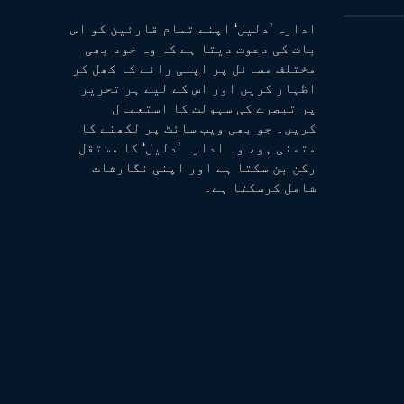
ادارہ ’دلیل‘ اپنے تمام قارئین کو اس
بات کی دعوت دیتا ہے کہ وہ خود بھی
مختلف مسائل پر اپنی رائے کا کھل کر
اظہار کریں اور اس کے لیے ہر تحریر
پر تبصرے کی سہولت کا استعمال
کریں۔ جو بھی ویب سائٹ پر لکھنے کا
متمنی ہو، وہ ادارہ ’دلیل‘ کا مستقل
رکن بن سکتا ہے اور اپنی نگارشات
شامل کرسکتا ہے۔