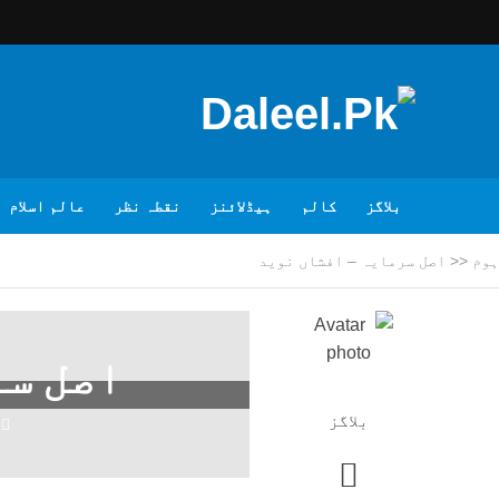
بلاگز
کالم
ہیڈلائنز
نقطہ نظر
عالم اسلام
ہوم
<<
اصل سرمایہ – افشاں نوید
اصل سر
بلاگز