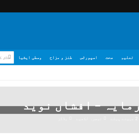
تعلیم
صحت
اسپورٹس
طنز و مزاح
وسطی ایشیا
مایہ – افشاں نوید
2 مہینے پہلے
تبصرہ لکھیے
بلاگز