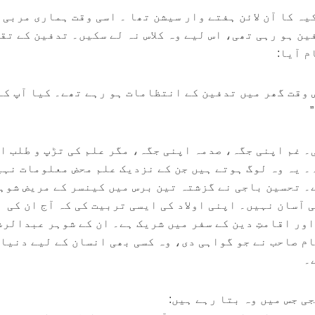
ہ کا آن لائن ہفتے وار سیشن تھا ۔ اسی وقت ہماری مربی
ن ہو رہی تھی، اس لیے وہ کلاس نہ لے سکیں۔ تدفین کے تقر
م آیا:
س وقت گھر میں تدفین کے انتظامات ہو رہے تھے۔ کیا آپ کے
۔ غم اپنی جگہ، صدمہ اپنی جگہ، مگر علم کی تڑپ و طلب ا
۔ یہ وہ لوگ ہوتے ہیں جن کے نزدیک علم محض معلومات نہی
۔ تحسین باجی نے گزشتہ تین برس میں کینسر کے مریض شوہ
 آسان نہیں۔ اپنی اولاد کی ایسی تربیت کی کہ آج ان کی
اور اقامتِ دین کے سفر میں شریک ہے۔ ان کے شوہر عبدالر
م صاحب نے جو گواہی دی، وہ کسی بھی انسان کے لیے دنیا 
۔
ی جس میں وہ بتا رہے ہیں: