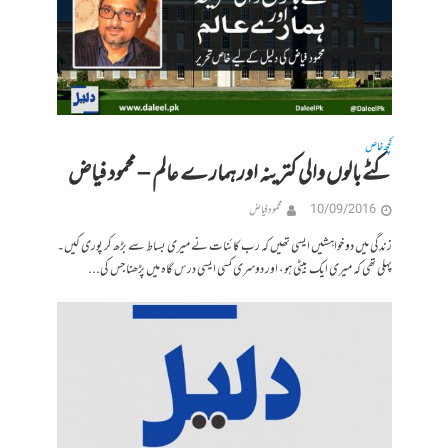
کچھ خاص
کٹے بالوں والی کترینہ اور ہمار ے عالم – محمود فیاض
10/09/2016
محمود فیاض
زندگی میں دو خواہشیں ایسی تھیں کہ رب کائنات نے میری بساط سے بڑھ کر پوری کیں۔
پہلی تھی کہ میری ایک بیٹی ہو، اور دوسری کسی ایسی درس گاہ میں پڑھنا جس کی...