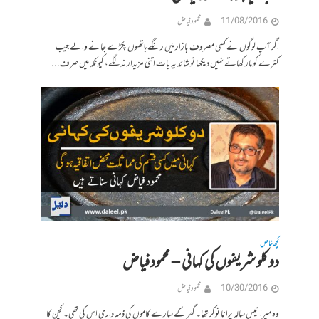
11/08/2016
محمود فیاض
اگر آپ لوگوں نے کسی مصروف بازار میں رنگے ہاتھوں پکڑے جانے والے جیب
کترے کو مار کھاتے نہیں دیکھا تو شائد یہ بات اتنی مزیدار نہ لگے، کیونکہ میں صرف...
کچھ خاص
دو کلو شریفوں کی کہانی – محمودفیاض
10/30/2016
محمود فیاض
وہ میرا تیس سالہ پرانا نوکر تھا۔ گھر کے سارے کاموں کی ذمہ داری اس کی تھی۔ کچن کا