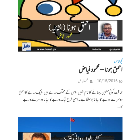
کچھ خاص
احمق ہونا – محمود فیاض
10/15/2016
محمود فیاض
حماقت کوئی متعین پیمانے کا نام نہیں، اس کے مختلف درجے ہیں، ایک درجے کا احمق
دوسرے درجے کا سیانا ہو سکتا ہے۔ اسی طرح ایک درجے کا سیانا دوسرے درجے
کا...