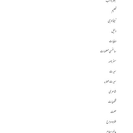
تبصرہ کتب
تعلیم
ٹیکنالوجی
دلیل
دینیات
سائنسی معلومات
سفرنامہ
سیرت
سیرت صحابہ
شاعری
شخصیات
صحت
طنز و مزاح
عالم اسلام