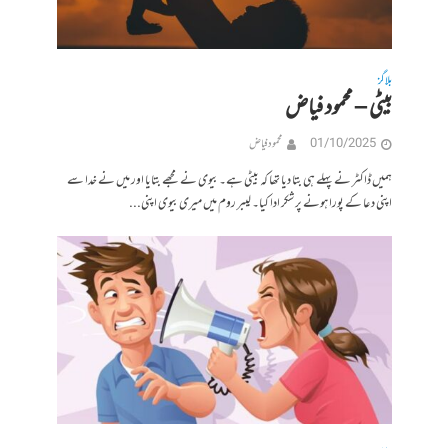
بلاگز
بیٹی – محمود فیاض
01/10/2025
محمود فیاض
ہمیں ڈاکٹر نے پہلے ہی بتا دیا تھا کہ بیٹی ہے۔ بیوی نے مجھے بتایا اور میں نے خدا سے
اپنی دعا کے پورا ہونے پر شکر ادا کیا۔ لیبر روم میں میری بیوی اپنی...