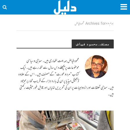
ہوم
<<
Archives for محمود فیاض
مصنف۔محمود فیاض
محمود فیاض ہمہ جہت لکھاری ہیں۔ سماجی و سیاسی
موضوعات پر پچھلے دس سال سے لکھ رہے ہیں۔ ایک
کتاب "مرد و عورت" کے مصنف ہیں۔ اس کے علاوہ
ڈیجیٹل میڈیا پر ان کی بارہ ہزار کے قریب تحاریر موجود
ہیں۔ سماجی تعلقات اور ازدواجیات پر ان کی تحریریں نمایاں اور قابل غور حیثیت رکھتی
ہیں۔