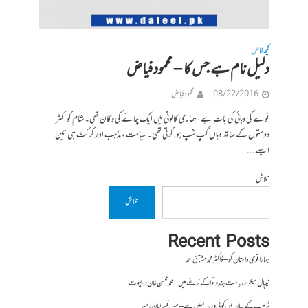
کچھ خاص
دلیل نام ہے جس کا – محمودفیاض
08/22/2016
محمود فیاض
نوے کی دہائی کی بات ہے، ہماری کالونی میں ایک چائے کی دکان تھی۔ شام کو اکثر
دوستوں کے ساتھ وہاں گپ شپ ہوا کرتی تھی۔ سیاست ، مذہب اور کرکٹ ہی تین
ایسے...
تلاش
تلاش
Recent Posts
ہمارا قومی داستان گو – ڈاکٹر محمد مشتاق احمد
نیپال سیکولر ریاست ہندوتوا کے نرغے میں – محمد محسن خان راجپوت
ٹرمپ کے بیان میں کوئی وزن نہیں ہے – میر افسرامان،میر