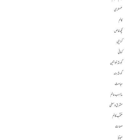
عسکری
کالم
کچھ خاص
کراچی
کہانی
گوشہ خواتین
گوشہ ہند
مباحث
مذاہب عالم
مشرق وسطی
منتخب کالم
مہمات
میڈیا