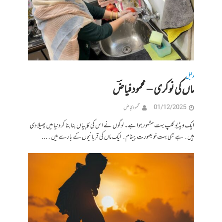
دلیل
ماں کی نوکری – محمودفیاضؔ
01/12/2025
محمود فیاض
ایک ویڈیو کلپ بہت مشہور ہوا ہے۔ لوگوں نے اس کی کاپیاں بنا بنا کر دنیا میں پھیلا دی
ہیں۔ ہے بھی بہت خوبصورت پیغام۔ ایک ماں کی قربانیوں کے بارے میں۔...