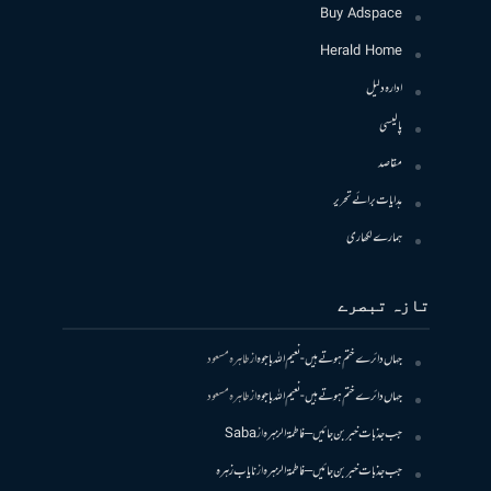
Buy Adspace
Herald Home
ادارہ دلیل
پالیسی
مقاصد
ہدایات برائے تحریر
ہمارے لکھاری
تازہ تبصرے
جہاں دائرے ختم ہوتے ہیں- نعیم اللہ باجوہ
از
طاہرہ مسعود
جہاں دائرے ختم ہوتے ہیں- نعیم اللہ باجوہ
از
طاہرہ مسعود
جب جذبات خبر بن جائیں – فاطمۃالزہرہ
از
Saba
جب جذبات خبر بن جائیں – فاطمۃالزہرہ
از
نایاب زہرہ