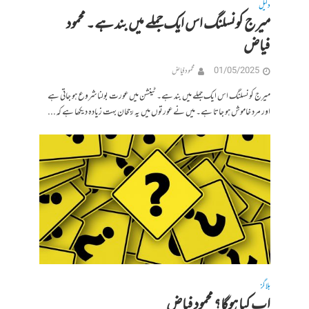
دلیل
میرج کونسلنگ اس ایک جملے میں بند ہے۔ محمود
فیاض
01/05/2025
محمود فیاض
میرج کونسلنگ اس ایک جملے میں بند ہے۔ ٹینشن میں عورت بولنا شروع ہو جاتی ہے
اور مرد خاموش ہو جاتا ہے۔ میں نے عورتوں میں یہ رجحان بہت زیادہ دیکھا ہے کہ...
بلاگز
اب کیا ہوگا؟ محمود فیاض