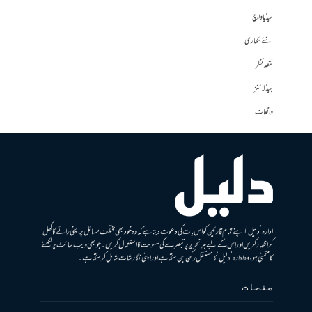
میڈیا واچ
نئے لکھاری
نقطہ نظر
ہیڈلائنز
واقعات
ادارہ ’دلیل‘ اپنے تمام قارئین کو اس بات کی دعوت دیتا ہے کہ وہ خود بھی مختلف مسائل پر اپنی رائے کا کھل
کر اظہار کریں اور اس کے لیے ہر تحریر پر تبصرے کی سہولت کا استعمال کریں۔ جو بھی ویب سائٹ پر لکھنے
کا متمنی ہو، وہ ادارہ ’دلیل‘ کا مستقل رکن بن سکتا ہے اور اپنی نگارشات شامل کرسکتا ہے۔
صفحات