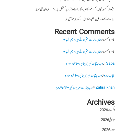
مقبوضہ کشمیر بچوں کے اغواء کا المیہ، ایک اعداد و شمار پر مشتمل رپورٹ – عرفان علی عزیز
ریاست کے وسائل پر ملکیت کا حق – ڈاکٹر محمد مشتاق احمد
Recent Comments
طاہرہ مسعود
از
جہاں دائرے ختم ہوتے ہیں- نعیم اللہ باجوہ
طاہرہ مسعود
از
جہاں دائرے ختم ہوتے ہیں- نعیم اللہ باجوہ
Saba
از
جب جذبات خبر بن جائیں – فاطمۃالزہرہ
نایاب زہرہ
از
جب جذبات خبر بن جائیں – فاطمۃالزہرہ
Zahra khan
از
جب جذبات خبر بن جائیں – فاطمۃالزہرہ
Archives
اگست 2026
جولائی 2026
جون 2026