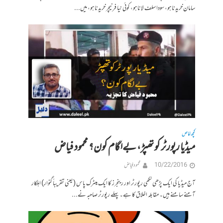
سامان خریدنا ہو، سودا سلف لانا ہو، کوئی نیا فرنیچر خریدنا ہو، میں...
کچھ خاص
میڈیا رپورٹر کو تھپڑ، بےلگام کون؟ محمود فیاض
10/22/2016
محمود فیاض
آج میڈیا کی ایک پڑھی لکھی رپورٹر اور رینجرز کا ایک میٹرک پاس (یعنی تقریباً گنوار) اہلکار
آمنے سامنے ہیں۔ مقابلہ اخلاق کا ہے۔ پہلے رپورٹر صاحبہ نے...