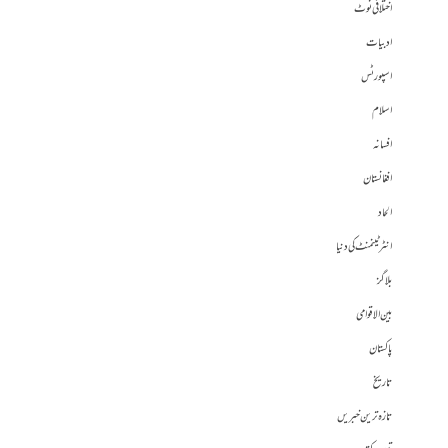
اختلافی نوٹ
ادبیات
اسپورٹس
اسلام
افسانہ
افغانستان
الحاد
انٹرٹینمنٹ کی دنیا
بلاگز
بین الاقوامی
پاکستان
تاریخ
تازہ ترین خبریں