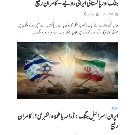
جنگ اور پاکستانی ایرانی رویے – کامران رفیع
4 مہینے پہلے
کامران رفیع
حالیہ جنگی حالات نے ایک دلچسپ منظر بھی دکھایا ہے۔ پاکستان نے تین روزہ جنگ میں
مغربی ٹیکنالوجی کے بت کو خاک میں ملا دیا، جبکہ ایران نے تیرہ روزہ جنگ...
نقطہ نظر
ایران اسرائیل جنگ : ڈرامہ یا ملحمۃہ الکبری؟. کامران
رفیع