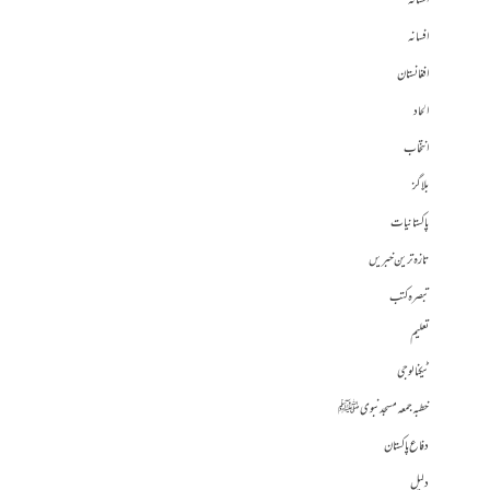
افسانہ
افسانہ
افغانستان
الحاد
انتخاب
بلاگز
پاکستانیات
تازہ ترین خبریں
تبصرہ کتب
تعلیم
ٹیکنالوجی
خطبہ جمعہ مسجد نبوی ﷺ
دفاع پاکستان
دلیل