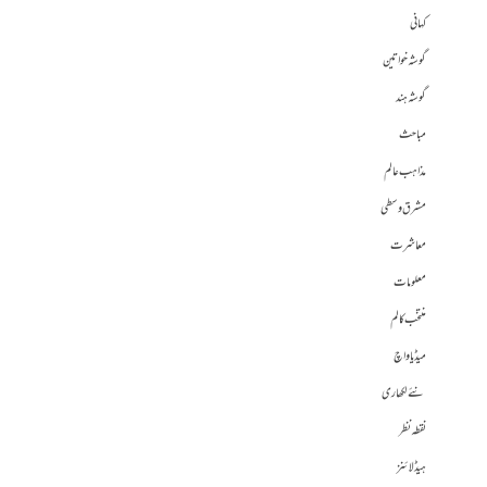
کہانی
گوشہ خواتین
گوشہ ہند
مباحث
مذاہب عالم
مشرق وسطی
معاشرت
معلومات
منتخب کالم
میڈیا واچ
نئے لکھاری
نقطہ نظر
ہیڈلائنز