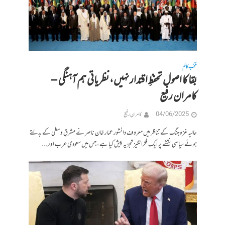
منتخب کالم
بقا کا اصول تحفظِ اقتدار نہیں، نظریاتی ہم آہنگی –
کامران رفیع
04/06/2025
کامران رفیع
حالیہ غزہ جنگ کے تناظر میں معروف دانشور عمار خان ناصر نے مشرقِ وسطیٰ کے بدلتے
ہوئے سیاسی نقشے پر ایک فکرانگیز تجزیہ پیش کیا ہے، جس میں سعودی عرب اور...