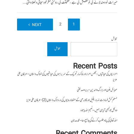
میراث کو دھندلانے کی کوشش کی ہے ، حقیقت کی روشنی مگر خود سجائی دکھلا دیتی...
2
1
NEXT
تلاش
تلاش
Recent Posts
احراریوں کی عیاشیاں : مجلس احرار اور خاکسار تحریک کے سربراہوں کی عیاشیوں کی المناک داستان – عرفان علی
عزیز
موبائل فون اور بزرگ والدین- بریرہ صدیقی
مسلم کش فسادات نہرو، پٹیل اور گاندھی کے متضاد رویوں کی درد ناک داستان (2)- عرفان علی عزیز
وہ کل جو کبھی آیا ہی نہیں – نعیم اللہ باجوہ
اللہ تعالیٰ کی پناہ طلب کرنے کی جامع دعا – محمد عدنان