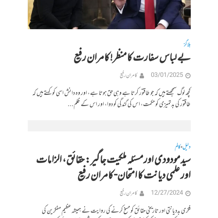
بلاگز
بے لباس سفارت کا منظر! کامران رفیع
03/01/2025
کامران رفیع
کچھ لوگ سمجھتے ہیں کہ جو طاقتور کرتا ہے وہی حق ہوتا ہے، اور وہ دانش اسی کو کہتے ہیں کہ
طاقتور کی بدتمیزی کو حکمت، اس کی گندگی کو دوا، اور اس کے ظلم...
دلیل
کالم
•
سید مودودی اور مسئلہ ملکیت جاگیر: حقائق، الزامات
اور علمی دیانت کا امتحان- کامران رفیع
12/27/2024
کامران رفیع
فکری بددیانتی اور تاریخی حقائق کو مسخ کرنے کی روایت نے ہمیشہ عظیم مفکرین کی