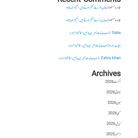
Recent Comments
طاہرہ مسعود
از
جہاں دائرے ختم ہوتے ہیں- نعیم اللہ باجوہ
طاہرہ مسعود
از
جہاں دائرے ختم ہوتے ہیں- نعیم اللہ باجوہ
Saba
از
جب جذبات خبر بن جائیں – فاطمۃالزہرہ
نایاب زہرہ
از
جب جذبات خبر بن جائیں – فاطمۃالزہرہ
Zahra khan
از
جب جذبات خبر بن جائیں – فاطمۃالزہرہ
Archives
اگست 2026
جولائی 2026
جون 2026
مئی 2026
اپریل 2026
دسمبر 2025