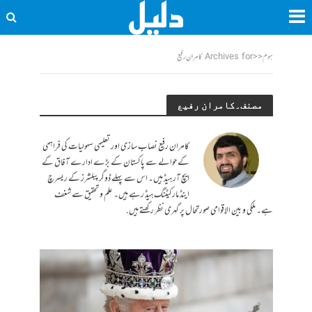
ہوم
<<
Archives for کامران رفیع
مصنف۔کامران رفیع
کامران رفیع نصاب سازی اور تعلیمی سہولیات کی فراہمی
کے حوالے سے پاکستان کے بڑے ادارے آفاق کے
ایچ آر ہیڈ ہیں۔ اس سے پہلے ڈوگر پبلشرز کے ریسرچ
اینڈ مارکیٹنگ ہیڈ رہے ہیں۔ علم و تحقیق سے شغف
ہے۔ ملکی و بین الاقوامی صورتحال پر گہری نظر رکھتے ہیں.