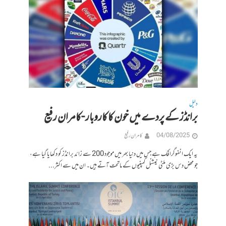
دلیل
برانڈز کے پردے میں خون کا کاروبار -کامران رفیع
04/08/2025
کامران رفیع
یہ ایک انفوگرافک ہے جس میں دنیا بھر میں موجود 200 سے زائد برانڈز کو دکھایا گیا ہے،
جو محض دس بڑی ملٹی نیشنل کمپنیوں کے ماتحت آتے ہیں۔ ان میں سے اکثر...