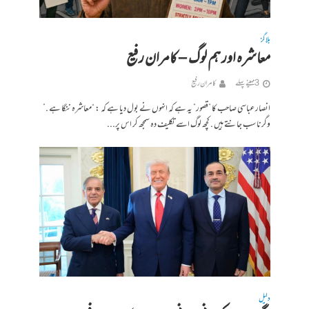
بلاگز
معاشرہ اور ہم لوگ – کامران رفیع
3 مہینے پہلے
کامران رفیع
انصار عباسی صاحب کا ”قصور” یہ ہے کہ انہوں نے بول دیا ہے کہ : “معاشرہ ننگا ہے .”
وگرنا سب جانتے ہیں . کچھ لوگ اسے تکلیف دہ سمجھ کر اس پر...
دلیل