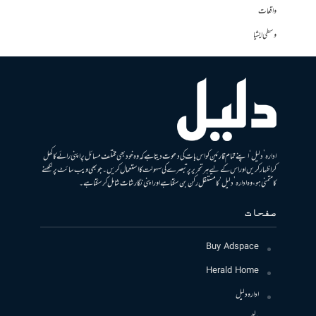
واقعات
وسطی ایشیا
ادارہ ’دلیل‘ اپنے تمام قارئین کو اس بات کی دعوت دیتا ہے کہ وہ خود بھی مختلف مسائل پر اپنی رائے کا کھل
کر اظہار کریں اور اس کے لیے ہر تحریر پر تبصرے کی سہولت کا استعمال کریں۔ جو بھی ویب سائٹ پر لکھنے
کا متمنی ہو، وہ ادارہ ’دلیل‘ کا مستقل رکن بن سکتا ہے اور اپنی نگارشات شامل کرسکتا ہے۔
صفحات
Buy Adspace
Herald Home
ادارہ دلیل