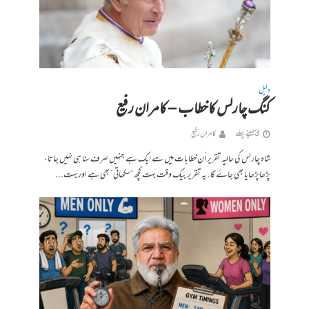
دلیل
کنگ چارلس کاخطاب – کامران رفیع
3 مہینے پہلے
کامران رفیع
شاہ چارلس کی حالیہ تقریر اُن خطابات میں سے ایک ہے جنہیں صرف سنا ہی نہیں جاتا،
پڑھاپڑھایا بھی جاۓ گا. یہ تقریر بیک وقت بہت کچھ “سکھاتی” بھی ہے اور بہت...