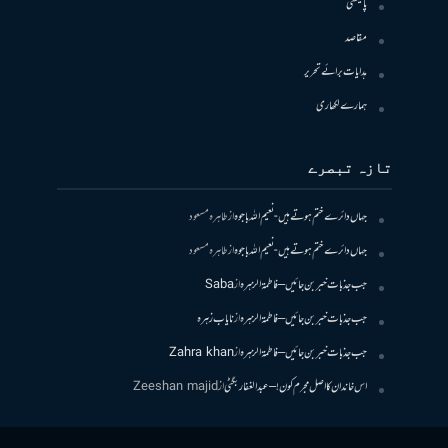
پالیسی
مقاصد
ہدایات برائے تحریر
ہمارے لکھاری
تازہ تبصرے
جہاں دائرے ختم ہوتے ہیں- نعیم اللہ باجوہ
از
طاہرہ مسعود
جہاں دائرے ختم ہوتے ہیں- نعیم اللہ باجوہ
از
طاہرہ مسعود
جب جذبات خبر بن جائیں – فاطمۃالزہرہ
از
Saba
جب جذبات خبر بن جائیں – فاطمۃالزہرہ
از
نایاب زہرہ
جب جذبات خبر بن جائیں – فاطمۃالزہرہ
از
Zahra khan
اس خاندان کا اصل مجرم کون! – عبدالغفار بگٹی
از
Zeeshan majid