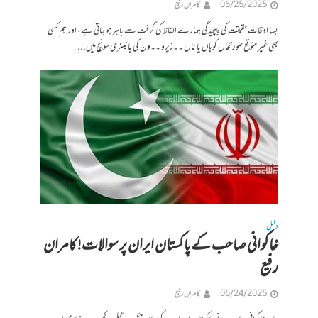
06/25/2025
کامران رفیع
بسا اوقات حقیقت کی پیچیدگی ہمارے الفاظ کی گرفت سے باہر ہو جاتی ہے، اور ہم کسی
بھی غیر متوقع صورتحال کو ہاں یا ناں ۔۔زیرو ۔۔ون کی بائینری سوئچ میں...
دلیل
خاکوانی صاحب کے پاکستان ایران پر سوالات! کامران
رفیع
06/24/2025
کامران رفیع