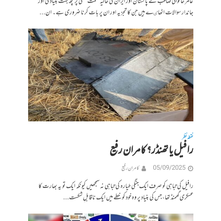
عامر خاکوانی صاحب نے پاکستان اور ایران کی حالیہ حکمت عملی پر کچھ بہت بنیادی اور
جاندار سوالات اٹھاٸے ہیں جن کا تجزیہ اور ان پر بات کرنا ضروری ہے۔ ان...
نقطہ نظر
رافیل یا تھنڈر؟ کامران رفیع
05/09/2025
کامران رفیع
رافیل کی تباہی کو صرف ایک جنگی طیارہ کی تباہی نہ سمجھیں کیونکہ ایک تو یہ بھارت کا
عسکری گھمنڈ تھا، جس کی بنیاد پر وہ خود کو خطے میں ایک ناقابلِ شکست...