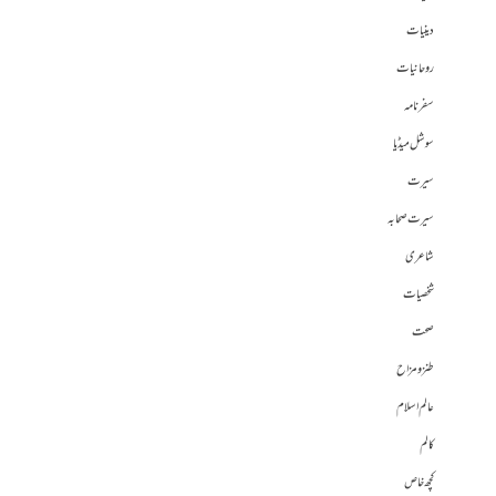
دینیات
روحانیات
سفرنامہ
سوشل میڈیا
سیرت
سیرت صحابہ
شاعری
شخصیات
صحت
طنز و مزاح
عالم اسلام
کالم
کچھ خاص