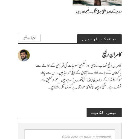
برف کے اندر جلتی ہوئی آگ – نعیم اللہ باجوہ
تمام تحاریر دیکھیں
مصنف کے بارے میں
کامران رفیع
کامران رفیع نصاب سازی اور تعلیمی سہولیات کی فراہمی کے حوالے سے
پاکستان کے بڑے ادارے آفاق کے ایچ آر ہیڈ ہیں۔ اس سے پہلے
ڈوگر پبلشرز کے ریسرچ اینڈ مارکیٹنگ ہیڈ رہے ہیں۔ علم و تحقیق سے
شغف ہے۔ ملکی و بین الاقوامی صورتحال پر گہری نظر رکھتے ہیں.
تبصرہ لکھیے
Click here to post a comment