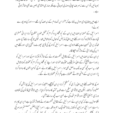
ہو جائیں تو اس سے نہ صرف سچائی دھندلی ہو جاتی ہے بلکہ ہماری اجتماعی بصیرت بھی متاثر ہوتی
ہے۔
ایسے میں پہلا بنیادی سوال یہ بنتا ہے کہ آخر اس تصادم کے اہداف کیا تھے — اور کیا وہ پورے
ہوئے؟
اسرائیل کے ممکنہ اہداف میں ایران کے نیوکلیئر پروگرام کو مکمل طور پر مفلوج کرنا، ایرانی عسکری
قیادت کو خوفزدہ کرنا، اور خطے میں اپنی ڈیٹرینس کو بحال رکھنا شامل تھا۔ لیکن جو کچھ سامنے آیا، وہ یہ
تھا کہ ایرانی تنصیبات پر حملے جزوی رہے، اسرائیل کو امریکہ کی فوجی سپورٹ مانگنی پڑی، اور خطے میں
اس کی بالادستی کے تاثر کو دھچکا لگا۔
ایران کے اہداف میں اسرائیل کے ناقابلِ شکست ہونے کے تاثر کو توڑنا، امریکہ اور اسرائیل کو
براہِ راست چیلنج کر کے اپنی سٹریٹیجک حیثیت منوانا، اور اپنے نیوکلیئر پروگرام کو محفوظ رکھنا شامل
تھا۔ یہ سب کچھ کسی حد تک حاصل بھی ہوا ۔ اسرائیل پر حملے ہوئے، امریکہ کو میزائلوں کا سامنا کرنا
پڑا، اور ایران کے ایٹمی اثاثے محفوظ رہے یا کم از کم محفوظ بتائے گئے۔
امریکہ کا مقصد خطے میں اپنی برتری کو مستحکم کرنا، ایران کو پیچھے دھکیلنا، اور اسرائیل کی پوزیشن کو
مضبوط کرنا تھا۔ لیکن بین الاقوامی سطح پر اسے شدید تنقید کا سامنا کرنا پڑا ۔ بین الاقوامی قانون کی خلاف
ورزی، آئینی چیلنج، اور اقوامِ متحدہ کی بے بسی سب کچھ سامنے آ گیا۔
اگلا سوال یہ ہے کہ کیا ایران نے اسرائیل کے ناقابلِ شکست ہونے کا تاثر توڑ دیا ہے؟ ایران کا براہِ
راست اسرائیلی سرزمین کو نشانہ بنانا بخود ایک اہم واقعہ ہے۔ اسرائیلی ڈیفنس سسٹم اور امریکی