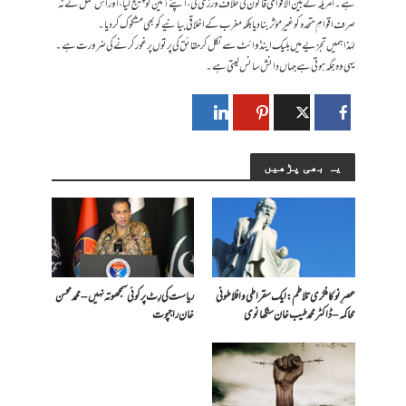
ہے۔ امریکہ نے بین الاقوامی قانون کی خلاف ورزی کی، اپنے آئین کو چیلنج کیا، اور اس عمل نے نہ
صرف اقوامِ متحدہ کو غیر مؤثر بنا دیا بلکہ مغرب کے اخلاقی بیانیے کو بھی مشکوک کر دیا۔
لہٰذا ہمیں تجزیے میں بلیک اینڈ وائٹ سے نکل کر حقائق کی پرتوں پر غور کرنے کی ضرورت ہے۔
یہی وہ جگہ ہوتی ہے جہاں دانش سانس لیتی ہے۔
یہ بھی پڑھیں
عصرِ نو کا فکری تلاطم: ایک سقراطی و افلاطونی
ریاست کی رِٹ پر کوئی سمجھوتہ نہیں – محمد محسن
محاکمہ – ڈاکٹر محمد طیب خان سنگھانوی
خان راجپوت