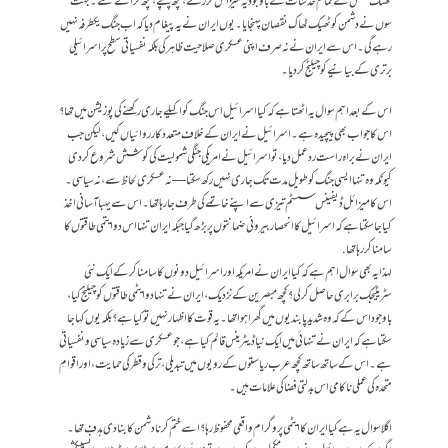
تھنک ٹینکس کے تمام خدشات کے باوجود یہ میزائل گزرے، کچھ پہنچے، کچھ گرائے گئے ۔ بہت
سوں نے دشمن کو ٹھیک ٹھاک نقصان پہنجایا۔ یوں ایران نے یہ پیغام دیا کہ اب جنگ یکطرفہ نہیں
رہے گی۔ اس سے ایران نے نہ صرف اپنی عسکری صلاحیت ظاہر کی بلکہ نفسیاتی سطح پر اسرائیلی
برتری کے بیانیے کو چیلنج کردیا۔
اس کے بعد اہم سوال یہ اٹھتا ہے کہ کیا اسرائیل اس جنگ کو اکیلے جاری رکھنے کی پوزیشن میں تھا؟
اس کا جواب بھی پیچیدہ ہے۔ اسرائیل نے ایران کے خلاف متعدد کارروائیاں کیں، لیکن جب
ایران نے براہ راست ردعمل دیا، تو اسرائیل نے امریکی جنگی شمولیت کی کوشش شروع کردی
کیونکہ وہ تنہا ایسی جنگ کو طویل مدت تک جاری نہیں رکھ سکتا — نہ عسکری لحاظ سے، نہ سیاسی۔
اس کا میزائل ڈیفینس سسٹم تیزی سے اپنے خاتمے کی طرف جارہا تھا ۔ اس سے یہبا آسانی اخذ
کیا جا سکتا ہے کہ اسرائیل کا انحصار بیرونی ضمانتوں پر بڑھ گیا جبکہ ایران تنہا اس دوایتمی طاقتوں کا
سامنا کررہاتھا .
لہذا یہ بھی سوال اہم ہے کہ کیا ایران نے امریکہ اور اسرائیل دونوں کا سامنا کر کے ایک نئی
سٹریٹیجک برابری حاصل کر لی؟ کچھ مبصرین کے نزدیک، ایران نے تنہا دو ایٹمی طاقتوں کو چیلنج کیا،
باوجود اس کے کہ وہ شدید پابندیوں میں گھرا ہوا تھا۔ یہ قوت کا اظہار نہیں تو کیا ہے؟ بلکہ یوں کہا جا
سکتا ہے کہ ایران نے تنہائی میں ایک نیا ڈیٹرینس قائم کیا ہے، جو عسکری سے زیادہ سیاسی و نفسیاتی
ہے۔ اس کے ساتھ ساتھ کچھ عرب ریاستوں کے رویوں میں تبدیلی، ترکی و قطر کی حمایت، اور اقوامِ
متحدہ کی عملی ناکامی اس بدلتی فضا کی علامات ہیں۔
اگلا سوال یہ ہے کیا ایران کا ایٹمی پروگرام واقعی محفوظ رہا؟اسے ختم کرنا دشمن کا بنادی ہدف تھا ۔