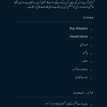
کر اظہار کریں اور اس کے لیے ہر تحریر پر تبصرے کی سہولت کا استعمال کریں۔ جو بھی ویب سائٹ پر لکھنے
کا متمنی ہو، وہ ادارہ ’دلیل‘ کا مستقل رکن بن سکتا ہے اور اپنی نگارشات شامل کرسکتا ہے۔
صفحات
Buy Adspace
Herald Home
ادارہ دلیل
پالیسی
مقاصد
ہدایات برائے تحریر
ہمارے لکھاری
تازہ تبصرے
جہاں دائرے ختم ہوتے ہیں- نعیم اللہ باجوہ
از
طاہرہ مسعود