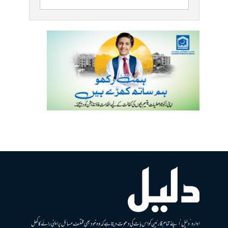
ادارہ ’دلیل‘ اپنے تمام قارئین کو اس بات کی دعوت دیتا ہے کہ وہ خود بھی مختلف مسائل پر اپنی رائے کا کھل