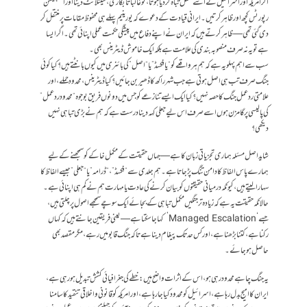
اگر امریکہ اور اسرائیل نے اسے مکمل تباہ کر دیا ہوتا، تو غالباً تابکاری، سیٹلائٹ ڈیٹا اور انسپیکشن
رپورٹس کچھ اور ظاہر کرتیں۔ ایرانی قیادت کے دعوے کہ یورینیم پہلے ہی محفوظ مقامات پر منتقل کر
دی گئی تھی — ظاہر کرتے ہیں کہ ایران نے اپنے دفاع میں پیشگی حکمت عملی اپنائی تھی۔ اگر ایسا
ہے تو یہ نہ صرف منصوبہ بندی کی علامت ہے بلکہ ایک خاموش ڈیٹرینس بھی۔
سب سے اہم پہلو یہ ہے کہ ہم ہر واقعے کو “یا فکسڈ” یا “اصل” کی بائنری میں کیوں بانٹتے ہیں؟ کیا کوئی
جنگ صرف تب ہی اصل ہوتی ہے جب شہر راکھ کا ڈھیر بن جائیں؟ کیا ڈیٹرینس، محدود حملے، اور
علامتی ردعمل جنگ کا حصہ نہیں؟ کیا ایک ایسے تنازعے کو جس میں دونوں فریق بوجوہ “محدود ردعمل”
کی پالیسی پر گامزن ہوں اسے صرف اس لیے جعلی کہہ دینا درست ہے کہ ہم نے بڑی تباہی نہیں
دیکھی؟
شاید اصل مسئلہ ہماری تجزیاتی زبان کا ہے — جہاں حقیقت کے مکمل خاکے کو سمجھنے کے لیے
ہمارے پاس الفاظ کا دامن تنگ پڑ جاتا ہے۔ ہم جلدی سے “فکسڈ”، “ڈرامہ” یا “جعلی” جیسے الفاظ کا
سہارا لیتے ہیں، کیونکہ درمیانی حقیقتوں کو بیان کرنے کی عادت یا مہارت ہم نے کم ہی اپنائی ہے۔
حالانکہ حقیقت یہ ہے کہ زیادہ تر جنگیں مکمل تباہی کے بجائے ایک سوچے سمجھے اصول پر چلتی ہیں،
جسے ‘Managed Escalation’ کہا جا سکتا ہے — یعنی فریقین جانتے ہیں کہ کہاں
رکنا ہے، کتنا بڑھنا ہے، اور کس حد تک پیغام دینا ہے تاکہ جنگ قابو میں رہے، مگر مقصد بھی
حاصل ہو جائے۔
یہ جنگ چاہے محدود رہی ہو، اس کے اثرات واضح ہیں: خطے کی جغرافیائی کشش تبدیل ہو رہی ہے،
ایران کا امیج بدل رہا ہے، اسرائیل کو محدود کیا جا رہا ہے، اور امریکہ کو قانونی و اخلاقی تنقید کا سامنا