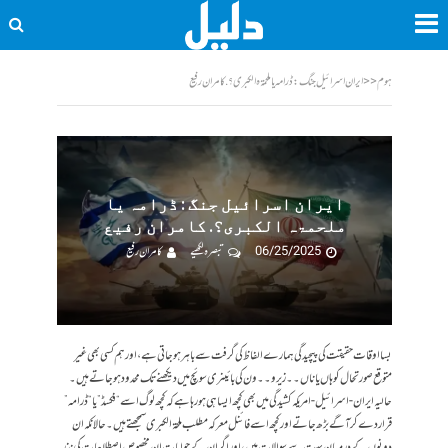
ہوم
<<
ایران اسرائیل جنگ : ڈرامہ یا ملحمۃہ الکبری؟. کامران رفیع
ایران اسرائیل جنگ : ڈرامہ یا
ملحمۃہ الکبری؟. کامران رفیع
06/25/2025
تبصرہ لکھیے
کامران رفیع
بسا اوقات حقیقت کی پیچیدگی ہمارے الفاظ کی گرفت سے باہر ہو جاتی ہے، اور ہم کسی بھی غیر
متوقع صورتحال کو ہاں یا ناں ۔۔زیرو ۔۔ون کی بائینری سوئچ میں دیکھنے تک محدود ہو جاتے ہیں۔
حالیہ ایران-اسرائیل-امریکہ کشیدگی میں بھی کچھ ایسا ہی ہو رہا ہے کہ کچھ لوگ اسے “فکسڈ” یا “ڈرامہ”
قرار دے کر آگے بڑھ جاتے اور کچھ اسے فائنل معرکہ مطلب ملحۃالکبری سمجھتے ہیں۔ حالانکہ ان
دونوں کے درمیان بہت سے سوالات ہیں، اور اگر ان کے جوابات ان مخصوص اصطلاحات کی نذر