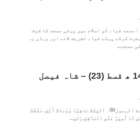
مسجد قباء کو اسلام میں پہلی مسجد کا شرف
رت کرکے پہلے قباء تشریف لائے اور وہاں یہ
 مسجد...
داستانِ حج 1440 ھ قسط (23) – شاہ فیصل
ﷺ۔ اٰتَيْتُكَ مَاشِيًا وَوَدِدّتُّ أَنِّىْ. مَلَكْتُ
 لَا أَسِيْرُ عَلَى الْمَآقِىْ.إِلٰى...