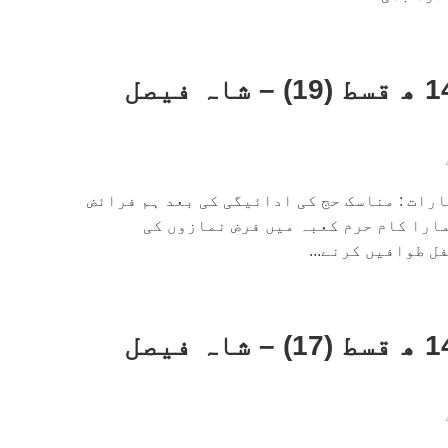
داستانِ حج 1440 ھ قسط (19) – شاہ فیصل
ارات : مناسک حج کی ادائیگی کی بعد ہم فرائض
ارا کام حرم کعبہ میں فرض نمازوں کی
 طوافیں کرنے...
داستانِ حج 1440 ھ قسط (17) – شاہ فیصل