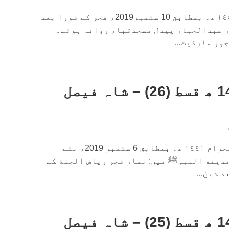
منگل ١١ محرم الحرام ١٤٤١ ھ۔ بمطابق 10 ستمبر2019ء فجر کے فورا بعد
 عبدالجبار پیدل مسجدقباء روانہ ہوئے۔
داستانِ حج 1440 ھ قسط (26) – شاہ فیصل
جمعة المبارك ٧ محرم الحرام ١٤٤١ ھ۔ بمطابق 6 ستمبر 2019ء نئے
 مدینة النبیﷺ ميں: نماز فجر ریاض الجنة کے
 شیخ...
داستانِ حج 1440 ھ قسط (25) – شاہ فیصل