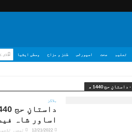
تعلیم
صحت
اسپورٹس
طنز و مزاح
وسطی ایشیا
بلاگز
اساور شاہ فیص
12/21/2022
تبصرہ لکھیے