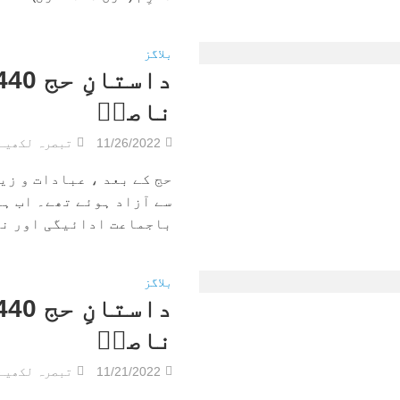
بلاگز
ناصرؔ
11/26/2022
تبصرہ لکھیے
حج کے بعد ، عبادات و زی
سے آزاد ہوئے تھے۔ اب ہم
باجماعت ادائیگی اور نفل
بلاگز
ناصرؔ
11/21/2022
تبصرہ لکھیے