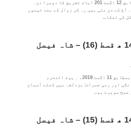
پیر 1ذی الحج 1440ھ بمطابق 12 اگست 201 ایام تشریق کا دوسرا دن۔
آج کے دن منٰی میں رہ کر زوال کے بعد تینوں
 کی تھکا...
داستانِ حج 1440 ھ قسط (16) – شاہ فیصل
اتوار 10 ذى الحج 1440ھ بمطابق 11 اگست 2019ء ۔ یوم النحر،
وانگی اور رمی جمرات: مزدلفہ میں کھلے آسمان
صبح سویرے ہم...
داستانِ حج 1440 ھ قسط (15) – شاہ فیصل