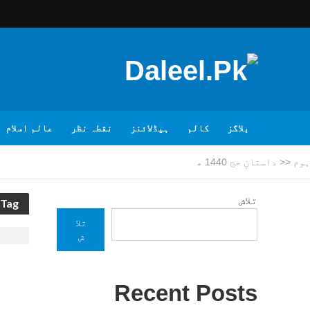
بلاگز
کالم
ہیڈلائنز
نقطہ نظر
عالم اسلام
ہوم
<<
داستانِ حج 1440 ھ
تلاش
Tag - داستانِ حج 1440 ھ
تلا
ش
Recent Posts