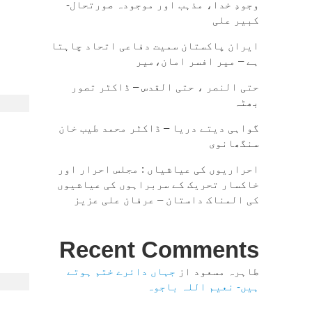
وجودِ خدا، مذہب اور موجودہ صورتحال-
کبیر علی
ایران پاکستان سمیت دفاعی اتحاد چاہتا
ہے – میر افسر امان،میر
حتی النصر ، حتی القدس – ڈاکٹر تصور
بھٹہ
گواہی دیتے دریا – ڈاکٹر محمد طیب خان
سنگھانوی
احراریوں کی عیاشیاں : مجلس احرار اور
خاکسار تحریک کے سربراہوں کی عیاشیوں
کی المناک داستان – عرفان علی عزیز
Recent Comments
طاہرہ مسعود
از
جہاں دائرے ختم ہوتے
ہیں- نعیم اللہ باجوہ