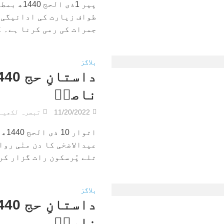
طواف زیارت کی ادائیگی۔ 
جمرات کی رمی کرنا ہے۔ کل
بلاگز
ناصرؔ
11/20/2022
تبصرہ لکھیے
عیدالاضحٰی کا دن منٰی ر
تلے پُرسکون رات گزار کر 
بلاگز
ناصرؔ