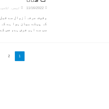
11/16/2022
تبصرہ لکھیے
وقوف عرفہ : زوال سے قبل
کہ پہلے بیان ہوا ہے کہ 
سب سے اہم فرض ہے، جس کے 
2
1