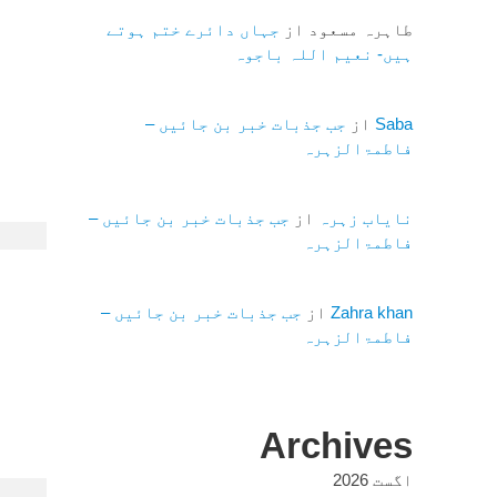
طاہرہ مسعود
از
جہاں دائرے ختم ہوتے
ہیں- نعیم اللہ باجوہ
Saba
از
جب جذبات خبر بن جائیں –
فاطمۃالزہرہ
نایاب زہرہ
از
جب جذبات خبر بن جائیں –
فاطمۃالزہرہ
Zahra khan
از
جب جذبات خبر بن جائیں –
فاطمۃالزہرہ
Archives
اگست 2026