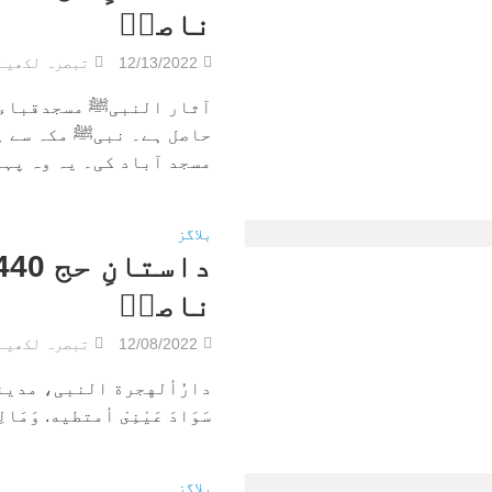
ناصرؔ
12/13/2022
تبصرہ لکھیے
آثار النبیﷺ مسجدقباء : 
حاصل ہے۔ نبیﷺ مکہ سے ہج
مسجد آباد کی۔ یہ وہ پہلی
بلاگز
ناصرؔ
12/08/2022
تبصرہ لکھیے
دارُألهجرة النبی، مدينة الرسول
سَوَادَ عَيْنِىْ أمتطيه. وَمَالِىْ
بلاگز