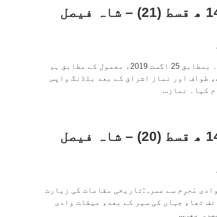
داستانِ حج 1440 ھ قسط (21) – شاہ فیصل
اتوار ٢٤ ذى الحج١٤٤٠ھ۔ بمطابق 25 اگست 2019ء معمول کے مطابق ہم
، طواف اور نماز اشراق کے بعد بلڈنگ واپس
 کیا۔ نماز...
داستانِ حج 1440 ھ قسط (20) – شاہ فیصل
ادی مَحرِم سے عمرہ:تاریخی مقامات کی زیارت
ئف تھا، جہاں کی سیر کے بعد، میقات وادی
مرہ بھی...