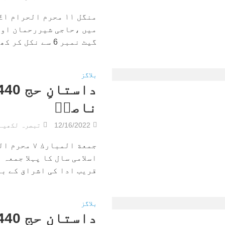
میں ،حاجی شیررحمان اور
گیٹ نمبر 6 سے نکل کر کھجور مارکیٹ...
بلاگز
ناصرؔ
12/16/2022
تبصرہ لکھیے
اسلامی سال کا پہلا جمعہ
قریب ادا کی اشراق کے بعد
بلاگز