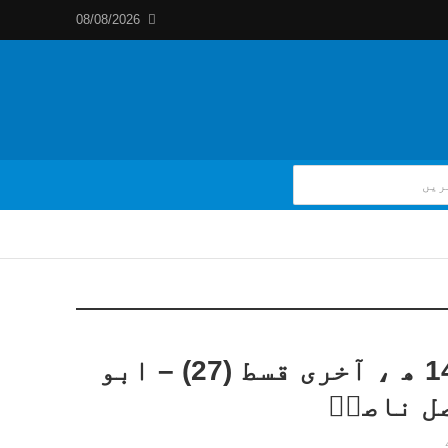
08/08/2026
داستانِ حج 1440 ھ ، آخری قسط (27) – ابو
ل ناصرؔ