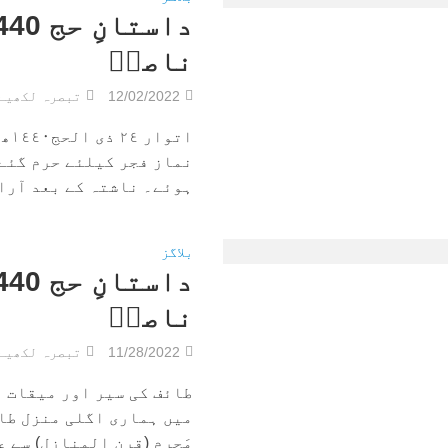
ناصرؔ
12/02/2022
تبصرہ لکھیے
نماز فجر کیلئے حرم گئے
ہوئے۔ ناشتہ کے بعد آرام
بلاگز
ناصرؔ
11/28/2022
تبصرہ لکھیے
طائف کی سیر اور میقات و
میں ہماری اگلی منزل طا
مَحرِم (قرن المنازل) سے ع