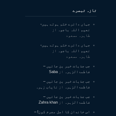
تازہ تبصرے
جہاں دائرے ختم ہوتے ہیں-
نعیم اللہ باجوہ
از
طاہرہ مسعود
جہاں دائرے ختم ہوتے ہیں-
نعیم اللہ باجوہ
از
طاہرہ مسعود
جب جذبات خبر بن جائیں –
فاطمۃالزہرہ
از
Saba
جب جذبات خبر بن جائیں –
فاطمۃالزہرہ
از
نایاب زہرہ
جب جذبات خبر بن جائیں –
فاطمۃالزہرہ
از
Zahra khan
اس خاندان کا اصل مجرم کون! –