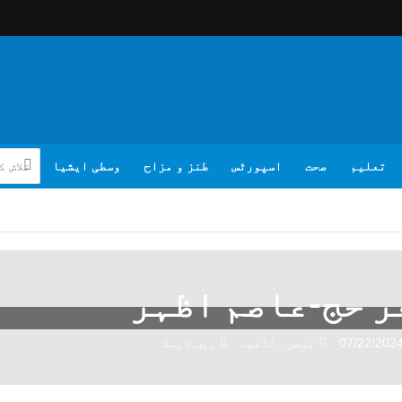
تعلیم
صحت
اسپورٹس
طنز و مزاح
وسطی ایشیا
ر حج-عاصم اظہر
07/22/202
تبصرہ لکھیے
ویب ڈیسک