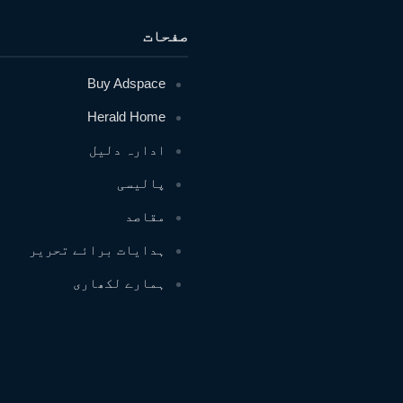
صفحات
Buy Adspace
Herald Home
ادارہ دلیل
پالیسی
مقاصد
ہدایات برائے تحریر
ہمارے لکھاری