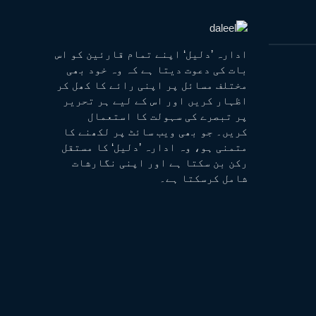
ادارہ ’دلیل‘ اپنے تمام قارئین کو اس
بات کی دعوت دیتا ہے کہ وہ خود بھی
مختلف مسائل پر اپنی رائے کا کھل کر
اظہار کریں اور اس کے لیے ہر تحریر
پر تبصرے کی سہولت کا استعمال
کریں۔ جو بھی ویب سائٹ پر لکھنے کا
متمنی ہو، وہ ادارہ ’دلیل‘ کا مستقل
رکن بن سکتا ہے اور اپنی نگارشات
شامل کرسکتا ہے۔