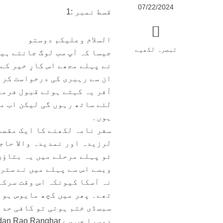
07/22/2024
قسط نمبر :1
السلام وعلیکم دوستو
تبصرہ لکھیے
جیسا کہ آپ سب لوگ جانتے ہیں
نے پہلے مجھے اس کارِ خیر کے
ان سے رہبری کی درخواست کر 
آفر یہ کہتے ہوئے قبول فرما
لئے ساتھ رہوں گی لیکن اب مج
ہوں۔
سفر نامہ لکھنے کا ایک مقصد
لرزیدہ اور نمدیدہ والا حاج
تو پہلے مرحلے میں یہ بتاؤں
ویسے اس سے پہلے میں نے ستر
نہ آسکا کیونکہ اس وقت سرکا
تھے۔ پھر میں کچھ مایوس ہو 
سبسڈی ختم ہوئی تو کافی حد 