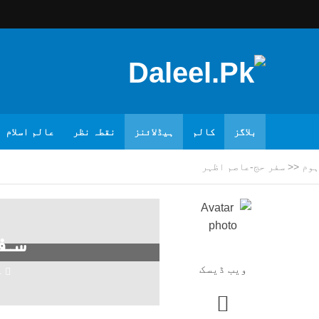
بلاگز
کالم
ہیڈلائنز
نقطہ نظر
عالم اسلام
ہوم
<<
سفر حج-عاصم اظہر
سف
ویب ڈیسک
4