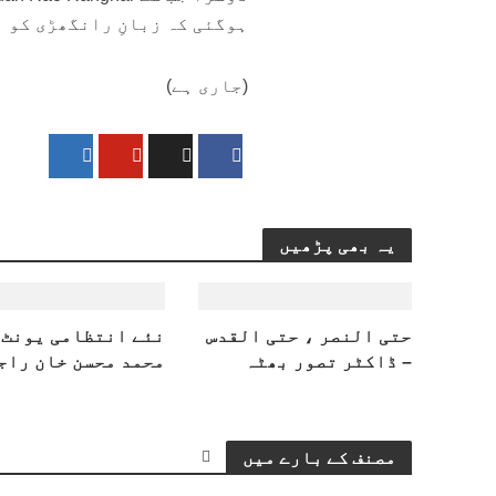
ہوگئی کہ زبانِ رانگھڑی کو 
(جاری ہے)
یہ بھی پڑھیں
حتی النصر ، حتی القدس
​نئے انتظامی یونٹ 
– ڈاکٹر تصور بھٹہ
محمد محسن خان راج
مصنف کے بارے میں