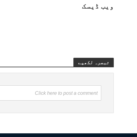
ویب ڈیسک
تبصرہ لکھیے
Click here to post a comment