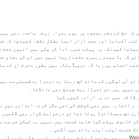
 کہ حج کے سفر مسعود پہ ہوں ہمراہ زوجہ ماجدہ بھی ہیں 
 لئے اْکسایا اور بعد ازاں ایسا مشکل نقشہ کھینچا کہ ف
بیٹھا کیونکہ وہ پہلے عمرہ ادا کر چکی ہیں انہوں جھٹ س
ئی کہ یا سیدی رہبری مجھے زیبا نہیں میں اپ کی معاونت
ھے احساس ہو رہا کہ نہیں! بلکہ میں بطور محرم ان کے سا
 تو آپ لوگوں کے ساتھ ٹچ رہنا ہے دوسرا بدقسمتی سے میں
ی نہیں ہوں تو تھوڑا بہت چینج بھی مانگتا۔
 گا کہ میں نے یہ ارادہ کیوں کیا
ہ ، اٹھارہ میں بھی کوشش کی تھی مگر قرعہ اندازی میں ن
ری حج سبسڈائزڈ ہوتا تھا تو درخواست گزار بھی لاکھوں 
کر خاموش بیٹھ گیا شاید قسمت میں نہیں ہے لیکن جب سے ی
تک قسمت اپنے اپنے ہاتھ میں آگئی ۔
دوسرا جب سے Wajdan Rao Ranghar نے مجھے چاچو کہنا شروع کیا ہےتو یہ فکر دامن گیر