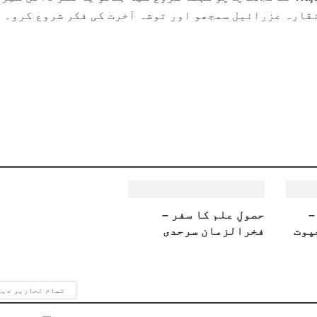
نقارہ عزرائیل سمجھو اور توشہ آخرت کی فکر شروع کرو۔
–
حصولِ علم کا سفر –
پوت
فخرالزمان سرحدی
تمام تحاریر دی