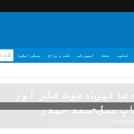
تعلیم
صحت
اسپورٹس
طنز و مزاح
وسطی ایشیا
عائیں:دعوت فکر اور
بِ عمل-سعد حیدر
04/08/202
تبصرہ لکھیے
ویب ڈیسک