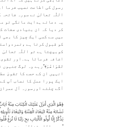
رسول کی اطاعت نصیب فرما او
اللّٰہ تعالیٰ نے سورہ فاتحہ
یہ دعائے ہدایت مانگی تو معا
کر دیا کہ ان بنیادی صفات کے
میں سے کسی ایک چیز کا بھی 
کو قبول کرتا ہے ،تمردواستک
کوبیچتا ہے تو اللّٰہ تعالیٰ
اضافہ فرماتا ہے۔اور تقوی بھی نصی
تَقْوَاهُمْ﴾”رہے وہ لوگ جنہو
ایک پورا عمل کا نصاب آپ کے 
آگے چلئے اورسورہ آل عمران ک
﴿هُوَ الَّذِي أَنزَلَ عَلَيْكَ الْكِتَابَ مِنْهُ اٰيَاتٌ 
تَشَابَهَ مِنْهُ ابْتِغَاءَ الْفِتْنَةِ وَابْتِغَاءَ تَأْوِيلِهِ
يَذَّكَّرُ إِلَّا أُولُو الْأَلْبَابِ ﰆ رَبَّنَا لَا تُزِغْ 
” وہی اللہ تعالیٰ ہے جس نے 