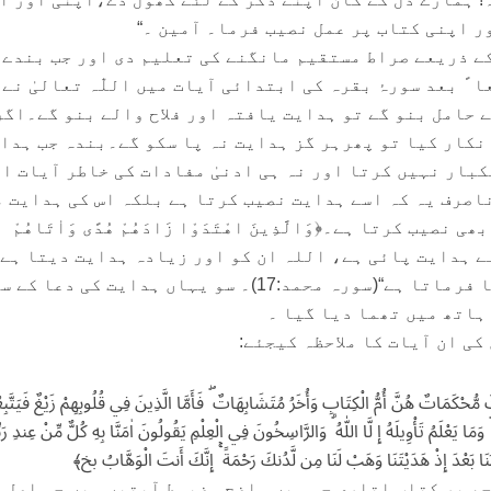
ر اپنی کتاب پر عمل نصیب فرما۔ آمین ۔“
 کے ذریعے صراط مستقیم مانگنے کی تعلیم دی اور جب بندے 
 ً بعد سورۂ بقرہ کی ابتدائی آیات میں اللّٰہ تعالیٰ نے
 حامل بنو گے تو ہدایت یافتہ اور فلاح والے بنو گے۔اگر
انکار کیا تو پھرہر گز ہدایت نہ پا سکو گے۔بندہ جب ہدا
بار نہیں کرتا اور نہ ہی ادنیٰ مفادات کی خاطر آیات ال
 ناصرف یہ کہ اسے ہدایت نصیب کرتا ہے بلکہ اس کی ہدایت 
ب کرتا ہے۔﴿وَالَّذِينَ اهْتَدَوْا زَادَهُمْ هُدًى وَاٰتَاهُمْ
ں نے ہدایت پائی ہے، اللہ ان کو اور زیادہ ہدایت دیتا ہے
انہیں ان کے حصے کا تقویٰ عطا فرماتا ہے“(سورہ محمد:17)۔ سو یہاں ہدایت کی دع
ہاتھ میں تھما دیا گیا ۔
ی ان آیات کا ملاحظہ کیجئے:
مُّحْكَمَاتٌ هُنَّ أُمُّ الْكِتَابِ وَأُخَرُ مُتَشَابِهَاتٌ ۖ فَأَمَّا الَّذِينَ فِي قُلُوبِهِمْ زَيْغٌ فَيَتَّب
 ۗ وَمَا يَعْلَمُ تَأْوِيلَهُ إِ لَّا اللّٰهُ ۗ وَالرَّاسِخُونَ فِي الْعِلْمِ يَقُولُونَ اٰمَنَّا بِهِ كُلٌّ مِّنْ عِندِ رَبِّ
قُلُوبَنَا بَعْدَ إِذْ هَدَيْتَنَا وَهَبْ لَنَا مِن لَّدُنكَ رَحْمَةً ۚ إِنَّكَ أَنتَ الْوَهَّابُ ﰇ﴾
تجھ پر کتاب اتاری جس میں واضح مضبوط آیتیں ہیں جو اصل 