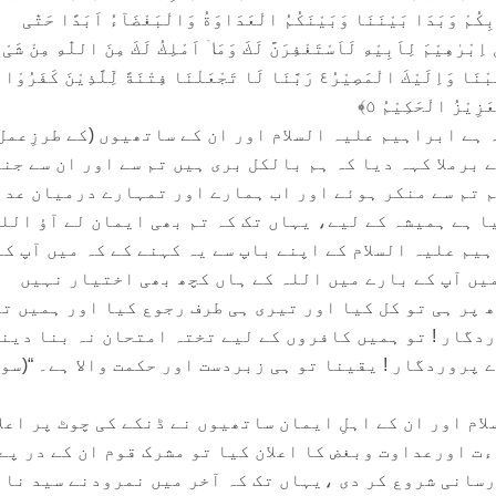
 بِكُمْ وَبَدَا بَیْنَنَا وَبَیْنَكُمُ الْعَدَاوَةُ وَالْبَغْضَآءُ اَبَدًا حَتّٰی
اِبْرٰهِیْمَ لِاَبِیْهِ لَاَسْتَغْفِرَنَّ لَكَ وَمَاۤ اَمْلِكُ لَكَ مِنَ اللّٰهِ مِنْ شَیْءٍ
رَبَّنَا عَلَیْكَ تَوَكَّلْنَا وَاِلَیْكَ اَنَبْنَا وَاِلَیْكَ الْمَصِیْرُ٤ رَبَّنَا لَا تَجْعَلْنَا فِتْنَةً لِّلَّذِیْنَ كَفَرُوْا
َزِیْزُ الْحَكِیْمُ ٥﴾
ہے ابراہیم علیہ السلام اور ان کے ساتھیوں (کے طرزِعمل
 برملا کہہ دیا کہ ہم بالکل بری ہیں تم سے اور ان سے جن
م تم سے منکر ہوئے اور اب ہمارے اور تمہارے درمیان عد
ا ہے ہمیشہ کے لیے، یہاں تک کہ تم بھی ایمان لے آؤ اللہ
م علیہ السلام کے اپنے باپ سے یہ کہنے کے کہ میں آپ کے
یں آپ کے بارے میں اللہ کے ہاں کچھ بھی اختیار نہیں
 پر ہی تو کل کیا اور تیری ہی طرف رجوع کیا اور ہمیں ت
ردگار ! تو ہمیں کافروں کے لیے تختہ امتحان نہ بنا دین
 پروردگار ! یقینا تو ہی زبردست اور حکمت والا ہے۔ “(سو
م اور ان کے اہلِ ایمان ساتھیوں نے ڈنکے کی چوٹ پر اعلان
ت اورعداوت وبغض کا اعلان کیا تو مشرک قوم ان کے در پے
رسانی شروع کر دی ،یہاں تک کہ آخر میں نمرودنے سید نا