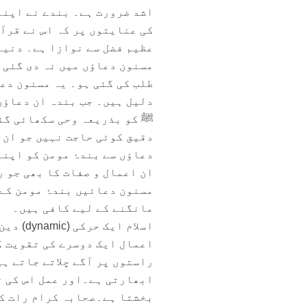
اشد ضرورت ہے۔ بندے نے اپنے
کی عنایتوں پر کہ اس نے قرآ
عظیم فضل سے نوازا ہے۔ دنیا 
مسنون دعاؤں میں نہ دی گئی ہ
طلب کی گئی ہو۔ یہ مسنون دعا
دلیل ہیں۔ جب بندہ ان دعاؤں
ﷺ کو بذریعہ وحی سکھائی گئی
دقیق کوئی حاجت نہیں جو ان 
دعاؤں سے بندۂ مومن کو اپنے 
ان اعمال و صفات کا بھی جو ر
مسنون دعائیں بندۂ مومن کے 
مانگنے کے لیے کافی ہیں۔
اسلام ا
اعمال ایک دوسرے کی تقویت ک
راستوں پر آگے چلاتے جاتے ہی
ابھارتی ہے۔اور عمل اس کی تل
بخشتا ہے۔صحابہ کرام رات کوت