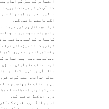
احتسابی کے عمل کو آسان بنا
گا۔آپ کی تر جیحات اورپسند 
تزکیہ نفس اور اصلاح کا درو
آگے بڑھتے جائیں گے۔
ذرا اس مثال پر غور کیجئے ۔
پانچ وقت مسجد میں باجماعت 
کامیابی کے لیے دعائیں مانگ
تیاری کے لئے پڑھائی کرنے ک
وقت کھیلتے رہتے ہیں۔گھر لو
بھولے سے بھی اپنی نصابی کت
ایسا طالب علم اپنی دعاؤں می
بلکہ آپ یہ کہیں گےکہ یہ طا
ہےکہ خدانخواستہ کوئی کرونا
ہی یہ طالب علم پاس ہو جائے
عمل کو اپنی استطاعت کے مطا
دروازے کھل جائیں گے۔
اب ہم اللّٰہ رب العزت کے آخ
دعابھی کرتے ہیں کہ”اے اللّٰ