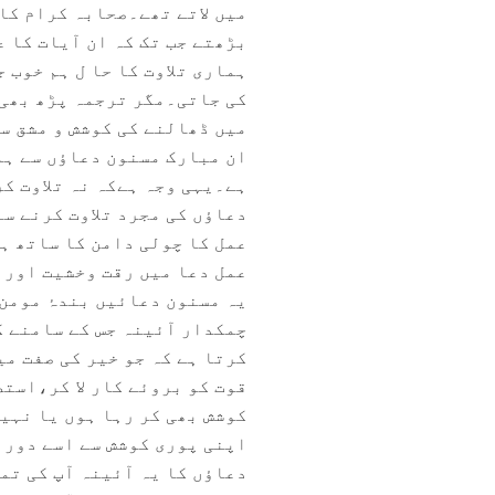
میں لاتے تھے۔صحابہ کرام کا 
ہماری تلاوت کا حا ل ہم خوب 
کی جاتی۔مگر ترجمہ پڑھ بھی ل
میں ڈھالنے کی کوشش و مشق س
ان مبارک مسنون دعاؤں سے ہم
ہے۔یہی وجہ ہےکہ نہ تلاوت کر
دعاؤں کی مجرد تلاوت کرنے س
عمل کا چولی دامن کا ساتھ ہ
عمل دعا میں رقت وخشیت اور 
یہ مسنون دعائیں بندۂ مومن 
چمکدار آئینہ جس کے سامنے ک
کرتا ہے کہ جو خیر کی صفت می
قوت کو بروئے کار لا کر،استط
کوشش بھی کر رہا ہوں یا نہی
اپنی پوری کوشش سے اسے دور ک
دعاؤں کا یہ آئینہ آپ کی تم