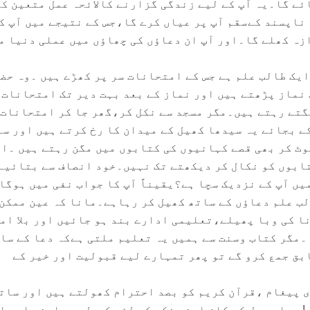
ئے گا۔یہ آپ کے لیے زندگی گزارنے کالائحہ عمل متعین ک
ناپسند کےسقم آپ پر عیاں کرے گا،جس کے نتیجے میں آپ ک
ازہ کھلے گا۔اور آپ ان دعاؤں کی چھاؤں میں عملی دنیا م
ایک طالب علم ہے جس کے امتحانات سر پر کھڑے ہیں ۔وہ حض
نماز پڑھتے ہیں اور نماز کے بعد بہت دیر تک امتحانات 
تے رہتے ہیں۔مگر مسجد سے نکل کر،گھر جا کر امتحانات 
ے بجائے یہ سیدھا کھیل کے میدان کا رخ کرتے ہیں اور س
ٹ کر بھی قصے کہانیوں کی کتابوں میں مگن رہتے ہیں ۔ا
ابوں کو نکال کر دیکھتے تک نہیں۔خود انصاف سے بتائیے
ں آپ کے نزدیک سچا ہے؟یقیناً آپ کا جواب نفی میں ہوگا 
لب علم دعاؤں کے ساتھ کھیل کر رہاہے۔مانا کہ عین ممکن
 کی وبا پھیلے،تعلیمی ادارے بند ہو جائیں اور بلا ام
 ۔مگر کتاب وسنت سے ہمیں یہ تعلیم ملتی ہےکہ دعا کے سا
بق جمع کرو گے تو پھر تمہارے لیے قبولیت اور خیر کے
ری پیغام ،قرآن کریم کو بصد احترام کھولتے ہیں اور سات
ہ! ہمارے دل کے کان اپنے ذکر کے لئے کھول دے،اپنی اور ا