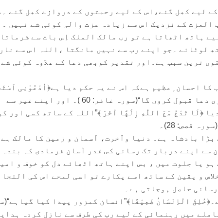
کے لیے کھل گئے،اس کے لیے رحمتوں کے دروازے کھل گئے ۔
 العزت کے نزدیک اس سے زیادہ عزت والی کوئی شے نہیں ۔
یے ہاتھ اٹھاتا ہے تو رب مالک الملک اِس بات سے شرماتا
ھ لوٹائے ۔جو اپنے رب سے نہیں مانگتا ،اللہ اس سے نار
وی ترین سبب ہے۔اور تقدیر کوبھی دعا کے علاوہ کوئی شے 
 احسان ِعظیم ہےکہ اس نے یہ حکم دیا ہے﴿اُدْعُوْنِی اَسْتَجِ
لَکُمْ ﴾”مجھے پکارو میں تمہاری دعا قبول کروں گا“(سورہ غافر: 60 )۔ اور اپنے غیر سے
ا تَدْعُ مَعَ اللّٰهِ إِلَٰهًا آخَرَ ﴾”اللہ کے ساتھ کسی اور کو
ہ قصص: 28)۔
 بڑا بادشاہ ہے۔ دنیا وآخرت، آسمان و زمین کا مالک ہے
ن سے اپنے دربار تک رسائی کس قدر آسان فرمادی کہ بندہ 
ہو یا جلوت میں ، بس اپنے ہاتھ اٹھائے دل کو خوف و امید
اص و یقین کے ساتھ اسے پکارے تو اسی لمحے اس کی التجا 
رسائی حاصل ہوجاتی ہے۔
ُلِقَ الْاِنْسَانُ ضَعِیْفًا﴾”انسان کمزور پیدا کیا گیاہے“(
ر ہرمعاملے میں رہنمائی کے لیے رب کی طرف سے نازل کردہ ہدای