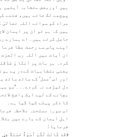
ہیں اوربعض متشابہ آیتیں ہی
پیچھے لگ جاتے ہیں، فتنے کی
مراد کو سوائے اللہ تعالیٰ 
ہیں کہ ہم تو ان پر ایمان ﻻچ
حاصل کرتے ہیں۔ اے ہمارے رب
اپنے پاس سے رحمت عطا فرما، یق
ان آیات میں اللہ رب العزت ن
کردہ ہر بات پر اٰمَنَّا وَ صَد
یعنی متشابہات کےدر پے ہونے
اور اس ‘عمل’ کے ساتھ ساتھ ی
دل ٹیڑھے نہ کردے۔۔۔“سو یہاں
بچانے کے لیے ایک واضح لائحہ
کا ذکر پہلے کیا گیا ہے۔
اب سورۂ ممتحنہ ملاحظہ فرمائ
اہلِ ایمان کے بارے میں بتلا
فرمایا :
﴿قَدْ كَانَتْ لَكُمْ اُسْوَةٌ حَسَنَةٌ فِیْۤ 