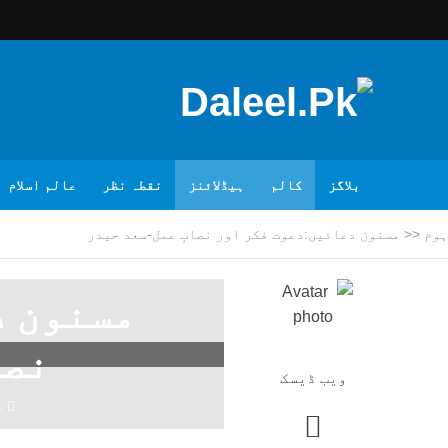
بلاگز
کالم
ہیڈلائنز
نقطہ نظر
عالم اسلام
ہوم
<<
مسنون دعائیں:دعوت فکر اور نصابِ عمل-سعد حیدر
مسنون د
نصا
ویب ڈیسک
4