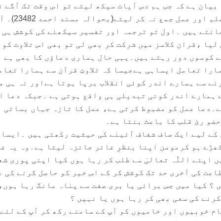
بیان ہے کہ جب ہم دس آیات سیکھ لیتے تو اس وقت تک آگے ن
بڑھتے جب تک کہ ان آیات کا علم اور عمل جمع نہ کر لیتے(بحوا
جانتے ہیں ۔اول تو ترجمہ اور تفسیر سیکھنے کی کوشش ہی 
یا ،قران کلاسز میں شرکت کر بھی لی تو بھی اس تلاوت کو 
ے کوسوں دور رہتے ہیں۔یہی حال ہماری دعاؤں کا بھی ہے 
ارا تعامل ایساہی ہےجیسا کہ تلاوتِ قرآن سے ہمارا تعام
نے سے ہمارے اندر کوئی انقلاب برپا ہوتا ہےاور نہ ہی م
ے ہمارے اندر کوئی تبدیلی ہی واقع ہوتی ہے ۔جبکہ دعا ا
ے۔دعا عمل کو مضبوط کرتی ہے، عمل کا تازہ جہاں بساتی ہ
حضو رئ قلب کا باعث بنتا ہے۔
کے لیے ایک صاف شفاف آئینے کی حیثیت رکھتی ہیں ۔ایسا
ھڑے ہو کرمومن اپنا بنظرِ غائر جائزہ لیتا ہے۔وہ یہ غ
ں اپنے اللّٰہ تعالیٰ سے طلب کر رہا ہوں کیا اپنی پوری ش
اعت کی آخری حد تک کوشش کر کے اس خیر کو حاصل کرنے کی عمل
ں ؟ کیا میں جس برائی یا بری صفت سے پناہ مانگ رہا ہوں،
رنے کی سعی بھی کر رہا ہوں یا نہیں ؟
ام خوبیوں اور خامیوں کو آپ کے سامنے رکھ کر آپ کے لئے 