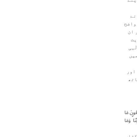
نے
 واضح
 ان
یت
ٰہی
میں
 اور
ا کے ساتھ
ِعُونَ مَا
نَا ۗ وَمَا
کتاب