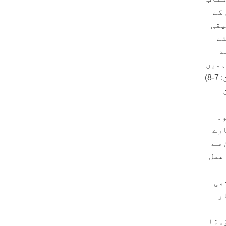
 کے
یقی
تے
د
ہمیں
)
و۔
ارے
 سے
 عمل
ھی
ر
َمِمَّا