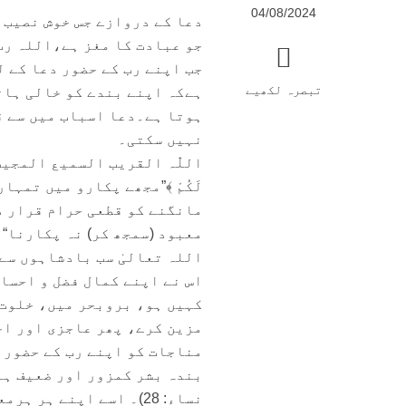
04/08/2024
دعا کے دروازے جس خوش نصیب 
جو عبادت کا مغز ہے،اللہ رب
جب اپنے رب کے حضور دعا کے ل
تبصرہ لکھیے
ہےکہ اپنے بندے کو خالی ہات
ہوتا ہے۔دعا اسباب میں سے ق
نہیں سکتی۔
اللّٰہ القریب السمیع المجیب کا
مانگنے کو قطعی حرام قرار دیا ﴿لَ
معبود (سمجھ کر) نہ پکارنا“ (سور
اللہ تعالیٰ سب بادشاہوں سے
اس نے اپنے کمال فضل و احسا
کہیں ہو، بروبحر میں، خلوت 
مزین کرے، پھر عاجزی اور اخل
مناجات کو اپنے رب کے حضور 
بندہ بشر کمزور اور ضعیف ہے۔﴿خ
نساء: 28)۔ اسے اپنے ہ