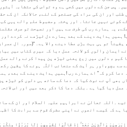
ں۔ پس جن کے دلوں میں کجی ہے وه تواس کی متشابہ آیتوں
 طلب اور ان کی مراد کی جستجو کے لئے، حاﻻنکہ ان کے حق
کے کوئی نہیں جانتا۔ اور پختہ ومضبوط علم والے یہی کہ
کے، یہ ہمارے رب کی طرف سے ہیں اور نصیحت تو صرف عقلمن
! ہمیں ہدایت دینے کے بعد ہمارے دل ٹیڑھے نہ کردے اور 
یناً تو ہی بہت بڑی عطا دینے واﻻ ہے۔ “(سورہ ال عمران: 7-8
ے ایمان والوں کو لائحہ عمل دیا کہ میری کتاب میں بیان
َّقْنَا کہو ، دلوں میں زیغ یعنی ٹیڑھ پن پیدا کرنے والے عمل
 سے بچو،اور ہر آیت کے منجانب اللّٰہ ہونے کا یقین رکھ
ہ دعا کرو کہ” اے ہمارے رب !ہمیں ہدایت دینے کے بعد، ہم
 بھی آپ نے نوٹ کیا کہ دعا کے ساتھ ہی دلوں کو ٹیڑھ پن
 عمل دیا گیا ہے ۔بلکہ دعا کا ذکر بعد میں اور اس لائحہ
یے ۔اللہ تعالیٰ نے ابراہیم علیہ السلام اور ان کے سات
یا ہے کہ کیسے انھوں نے اپنی مشرک قوم سے براءت کا اظہا
اِبْرٰهِیْمَ وَالَّذِیْنَ مَعَهٗ ۚ اِذْ قَالُوْا لِقَوْمِهِمْ اِنَّا بُرَءٰٓؤُا مِنْكُمْ و