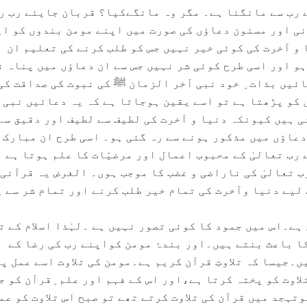
 رب سے مانگنا ہے۔ مگر وہ مانگےکیا؟ قربان جایئے رب رح
نی اور مسنون دعاؤں کی صورت میں اپنے مومن بندوں کو ا
و آخرت کی کوئی خیر نہیں جس کو طلب کرنے کی تعلیم ان
و اور اسی طرح کوئی شر نہیں جس سے ان دعاؤں میں پناہ ن
ئیں بذات ِ خود نبی آخر الزمان ﷺ کی نبوت کی صداقت کی 
 کو پڑھتا ہے تو اسے یقین ہوجاتا ہے کہ یہ دعائیں نبی 
 ہیں کیونکہ دنیا و آخرت کی لطیف سے لطیف اور دقیق سے
دعاؤں میں مذکور ہونے سے رہ گئی ہو۔ اسی طرح ان مبارک
رب تعالیٰ کے محبوب اعمال اور مرضیّات کا علم ہوتا ہے 
ب تعالیٰ کی ناراضی و غضب کا موجب ہوں۔ الغرض یہ قرآنی 
لیے دنیا وآخرت کی تمام خیر طلب کرنے اور تمام شر سے 
یک حرکی (dynamic) دین ہے۔اس میں جمود کا کوئی تصور نہیں ہے ۔لہٰذا اسلام کے
ا باعث بنتے ہیں۔اور بندۂ مومن کواپنے رب کی رضا کے
ں۔جیسا کہ تلاوتِ قرآن کریم ہے۔مومن کی تلاوت اسے عمل پر
اوت کو پختہ کرتا ہے،اور اس کے فہم اور علم ِقرآن کو جل
ہجد میں قرآن کی تلاوت کرتے تھے تو صبح اس تلاوت کو عم