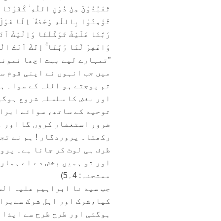
تَعْبُدُوْنَ مِنْ دُوْنِ اللّٰهِ ؗ كَفَرْنَا
تُؤْمِنُوْا بِاللّٰهِ وَحْدَهٗۤ اِلَّا قَوْلَ 
وَاغْفِرْ لَنَا رَبَّنَا ۚ اِنَّكَ اَنْتَ الْع
”تمہارے لیے بہت اچھا نمونہ 
میں جب انہوں نے اپنی قوم سے
تم پوجتے ہو اللہ کے سوا۔ ہ
اور بغض کا سلسلہ شروع ہوگی
توحید کے ساتھ، سوائے ابراہی
ضرور استغفار کروں گا اور م
رکھتا۔ پروردگار ! ہم نے تجھ
طرف ہی لوٹ کر جانا ہے۔ پرو
اور تو ہمیں بخش دے اے ہمارے
ممتحنہ: 4۔5)
جب سید نا ابراہیم علیہ السلا
کیا،شرک اور اہل شرک سےبراء
ہوگئی اور طرح طرح سے ایذا 