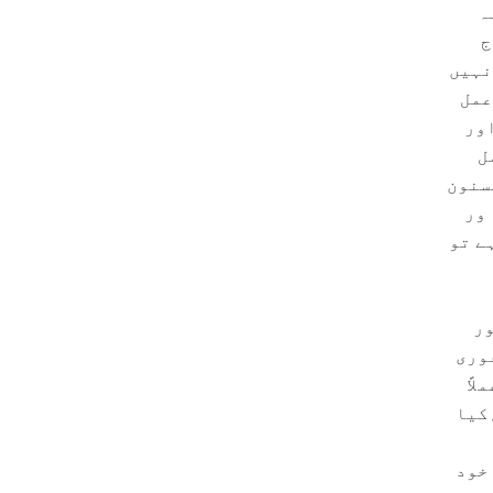
ہ
لہ مسند احمد 23482)۔ آج
نہیں
عمل
اور
ل
سنون
 ور
ے تو
ور
عوری
اً
کیا
خود