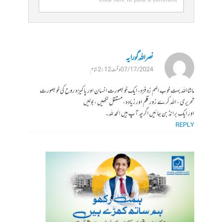
نصراللہ گورایہ
07/17/2024 وقت 2:12 شام
ماشااللہ بہت خوب الہم زد فزد، ایک خوبصورت انسان اور پاکیزہ روح کی خوبصورت
تحریری ، اللہ کرے زور قلم اور زیادہ، مستقل لکھیں ،بولیں
اور ایک برانڈ بن جائیں اگرچہ آپ ہیں الحمد للہ۔
REPLY