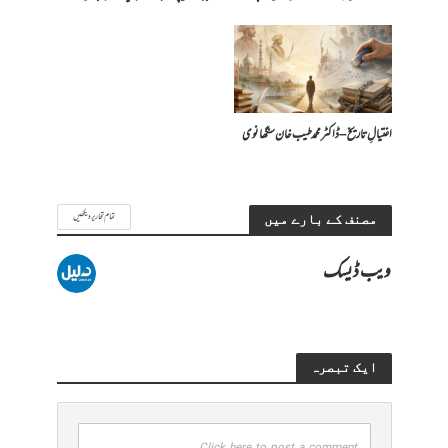
اغتیالِ تاریخ – ڈاکٹر محمد طیب خان سنگھانوی
تمام تحاریر دیکھیں
مصنف کے بارے میں
ویب ڈیسک
ایک تبصرہ
Click here to post a comment