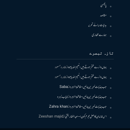
پالیسی
مقاصد
ہدایات برائے تحریر
ہمارے لکھاری
تازہ تبصرے
جہاں دائرے ختم ہوتے ہیں- نعیم اللہ باجوہ
از
طاہرہ مسعود
جہاں دائرے ختم ہوتے ہیں- نعیم اللہ باجوہ
از
طاہرہ مسعود
جب جذبات خبر بن جائیں – فاطمۃالزہرہ
از
Saba
جب جذبات خبر بن جائیں – فاطمۃالزہرہ
از
نایاب زہرہ
جب جذبات خبر بن جائیں – فاطمۃالزہرہ
از
Zahra khan
اس خاندان کا اصل مجرم کون! – عبدالغفار بگٹی
از
Zeeshan majid