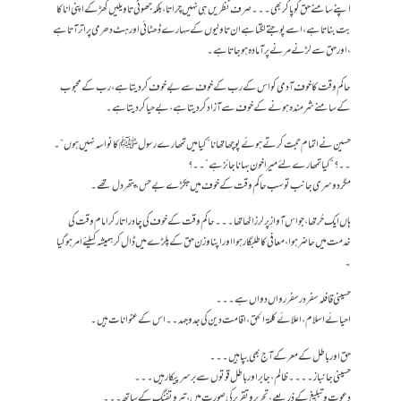
اپنے سامنے حق کو پا کر بھی ۔۔۔ صرف نظریں ہی نہیں چراتا ، بلکہ جھوٹی تاویلیں گھڑ کے اپنی انا کا
بت بناتا ہے ، اسے پوجتے لگتا ہے ان تاولیوں کے سہارے ڈھٹائی اور ہٹ دھرمی پر اتر آتا ہے
،اور حق سے لڑنے مرنے پر آمادہ ہوجاتا ہے ۔
حاکم وقت کا خوف آدمی کو اس کے رب کے خوف سے بے خوف کر دیتا ہے ، رب کے محبوب
کے سامنے شرمندہ ہونے کے خوف سے آزاد کر دیتا ہے ،بے حیا کر دیتا ہے ۔
حسین نے اتمام حجت کرتے ہوئے پوچھا تھا نا “کیا میں تمھارے رسول ﷺ کا نواسہ نہیں ہوں “۔
۔ ۔ ؟ “کیا تمھارے لئے میرا خون بہانا جائز ہے”۔۔؟
مگر دوسری جانب تو سب حاکم وقت کے خوف میں جکڑے بے حس ،پتھر دل تھے ۔
ہاں ایک حُر تھا ،جو اس آواز پر لرز اٹھا تھا ۔۔۔ حاکم وقت کے خوف کی چادر اتار کر امام وقت کی
خدمت میں حاضر ہو ا، معافی کا طلبگار ہوا اور اپنا وزن حق کے پلڑے میں ڈال کر ہمیشہ کیلئے امر ہو گیا
۔
حسینی قافلہ سفر در سفر رواں دواں ہے ۔ ۔ ۔
احیائے اسلام ، اعلائے کلمۃالحق ، اقامت دین کی جدوجہد ۔۔اس کے عنوانات ہیں ۔
حق اور باطل کے معرکے آج بھی بپا ہیں ۔ ۔ ۔
حسینی جانباز ۔۔۔۔ظالم ،جابر اور باطل قوتوں سے برسر پیکار ہیں ۔ ۔ ۔
دعوت و تبلیغ کے ذریعے ، تحریر و تقریر کی صورت میں ،تیر و تفنگ کے ساتھ ۔ ۔ ۔