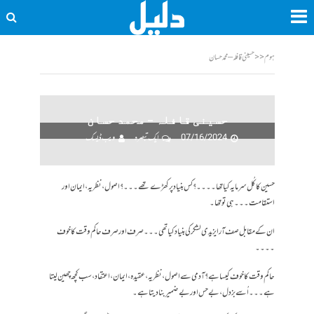
ہوم
<<
حسینی قافلہ – محمد حسان
حسینی قافلہ – محمد حسان
07/16/2024
ایک تبصرہ
ویب ڈیسک
حسین کا کُل سرمایہ کیا تھا ۔۔۔۔ ؟کس بنیاد پر کھڑے تھے ۔۔۔؟ اصول ،نظریہ ، ایمان اور
استقامت ۔۔۔ ہی تو تھا ۔
ان کے مقابل صف آرا یزیدی لشکر کی بنیاد کیا تھی ۔۔۔ صرف اور صرف حاکم وقت کا خوف
۔۔۔۔
حاکم وقت کا خوف کیسا ہے ؟ آدمی سے اصول، نظریہ، عقیدہ، ایمان، اعتقاد، سب کچھ چھین لیتا
ہے ۔۔۔ اُسے بزدل ، بے حس اور بے ضمیر بنا دیتا ہے ۔