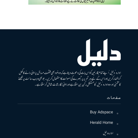
ادارہ ’دلیل‘ اپنے تمام قارئین کو اس بات کی دعوت دیتا ہے کہ وہ خود بھی مختلف مسائل پر اپنی رائے کا کھل
کر اظہار کریں اور اس کے لیے ہر تحریر پر تبصرے کی سہولت کا استعمال کریں۔ جو بھی ویب سائٹ پر لکھنے
کا متمنی ہو، وہ ادارہ ’دلیل‘ کا مستقل رکن بن سکتا ہے اور اپنی نگارشات شامل کرسکتا ہے۔
صفحات
Buy Adspace
Herald Home
ادارہ دلیل