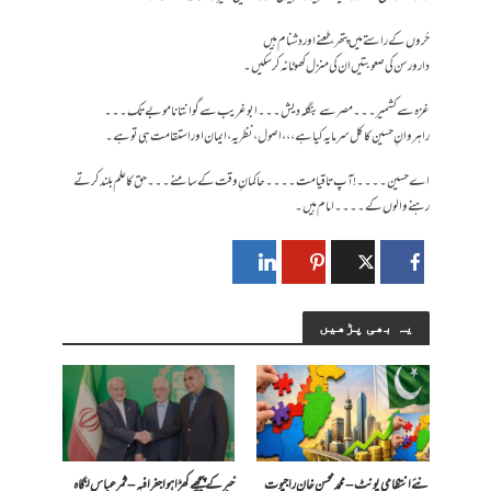
حُروں کے راستے میں پتھر ،طعنے اور دشنام ہیں
دارورسن کی صعوبتیں ان کی منزل کھوٹا نہ کر سکیں ۔
غزہ سے کشمیر ۔۔۔ مصر سے بنگلہ دیش ۔۔۔ ابو غریب سے گوانتا نامو بے تک ۔۔۔
راہروانِ حسین کا کل سرمایہ کیا ہے ،،، اصول ،نظریہ ،ایمان اور استقامت ہی تو ہے۔
اے حسین ۔۔۔۔ ! آپ تا قیامت ۔۔۔۔ حاکمانِ وقت کے سامنے ۔۔۔ حق کا علم بلند کرتے
رہنے والوں کے۔۔۔۔ امام ہیں ۔
یہ بھی پڑھیں
​نئے انتظامی یونٹ – محمد محسن خان راجپوت
خبر کے پیچھے کھڑا ہوا جغرافیہ – ثمر عباس لنگاہ