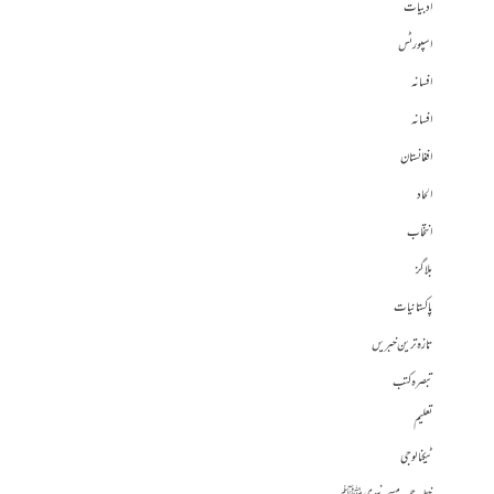
ادبیات
اسپورٹس
افسانہ
افسانہ
افغانستان
الحاد
انتخاب
بلاگز
پاکستانیات
تازہ ترین خبریں
تبصرہ کتب
تعلیم
ٹیکنالوجی