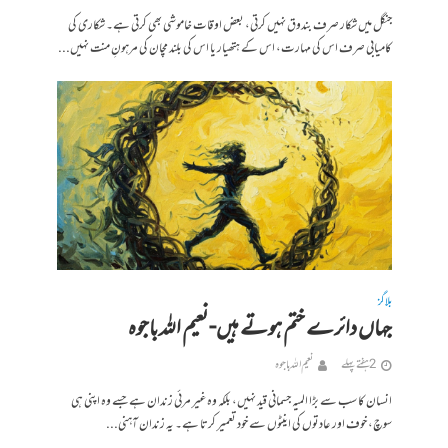
جنگل میں شکار صرف بندوق نہیں کرتی، بعض اوقات خاموشی بھی کرتی ہے۔ شکاری کی
کامیابی صرف اس کی مہارت، اس کے ہتھیار یا اس کی بلند مچان کی مرہونِ منت نہیں...
بلاگز
جہاں دائرے ختم ہوتے ہیں- نعیم اللہ باجوہ
2 ہفتے پہلے
نعیم اللہ باجوہ
انسان کا سب سے بڑا المیہ جسمانی قید نہیں، بلکہ وہ غیر مرئی زندان ہے جسے وہ اپنی ہی
سوچ، خوف اور عادتوں کی اینٹوں سے خود تعمیر کرتا ہے۔ یہ زندان آہنی...