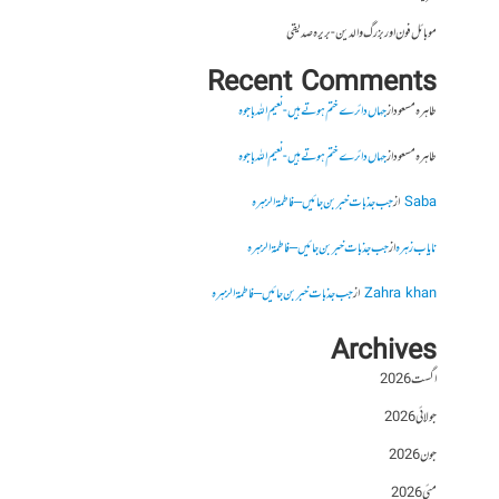
موبائل فون اور بزرگ والدین- بریرہ صدیقی
Recent Comments
طاہرہ مسعود
از
جہاں دائرے ختم ہوتے ہیں- نعیم اللہ باجوہ
طاہرہ مسعود
از
جہاں دائرے ختم ہوتے ہیں- نعیم اللہ باجوہ
Saba
از
جب جذبات خبر بن جائیں – فاطمۃالزہرہ
نایاب زہرہ
از
جب جذبات خبر بن جائیں – فاطمۃالزہرہ
Zahra khan
از
جب جذبات خبر بن جائیں – فاطمۃالزہرہ
Archives
اگست 2026
جولائی 2026
جون 2026
مئی 2026