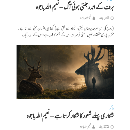
برف کے اندر جلتی ہوئی آگ – نعیم اللہ باجوہ
5 دن پہلے
نعیم اللہ باجوہ
(روح کی اس سرحد پر جہاں تپش، انجماد سے ملتی ہے) کہتے ہیں انسان مٹی سے بنا ہے۔
مگر یہ پوری حقیقت نہیں۔ مٹی تو صرف اس کے جسم کا قصہ ہے؛ اس کے اندر ایک...
بلاگز
شکاری پہلے شعور کا شکار کرتا ہے – نعیم اللہ باجوہ
2 ہفتے پہلے
نعیم اللہ باجوہ