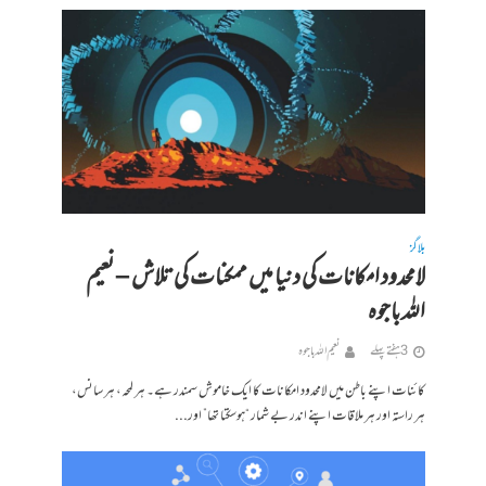
بلاگز
لامحدود امکانات کی دنیا میں ممکنات کی تلاش – نعیم
اللہ باجوہ
3 ہفتے پہلے
نعیم اللہ باجوہ
کائنات اپنے باطن میں لامحدود امکانات کا ایک خاموش سمندر ہے۔ ہر لمحہ، ہر سانس،
ہر راستہ اور ہر ملاقات اپنے اندر بے شمار “ہوسکتا تھا” اور...