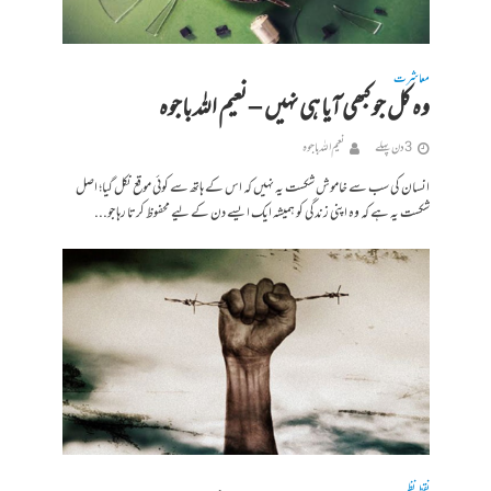
معاشرت
وہ کل جو کبھی آیا ہی نہیں – نعیم اللہ باجوہ
3 دن پہلے
نعیم اللہ باجوہ
انسان کی سب سے خاموش شکست یہ نہیں کہ اس کے ہاتھ سے کوئی موقع نکل گیا؛ اصل
شکست یہ ہے کہ وہ اپنی زندگی کو ہمیشہ ایک ایسے دن کے لیے محفوظ کرتا رہا جو...
نقطہ نظر