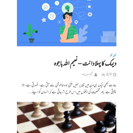
نقطہ نظر
دیمک کا پہلا دانت – نعیم اللہ باجوہ
4 ہفتے پہلے
نعیم اللہ باجوہ
عادت کبھی ایک ہی دن میں تقدیر نہیں بنتی؛ وہ خاموشی سے آتی ہے، ٹھہرتی ہے، جڑ
پکڑتی ہے. پھر شخصیت کی اینٹوں میں اس طرح اتر جاتی ہے کہ انسان کو اپنے...