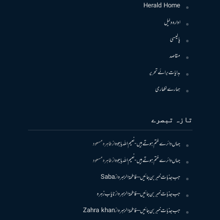
Herald Home
ادارہ دلیل
پالیسی
مقاصد
ہدایات برائے تحریر
ہمارے لکھاری
تازہ تبصرے
جہاں دائرے ختم ہوتے ہیں- نعیم اللہ باجوہ
از
طاہرہ مسعود
جہاں دائرے ختم ہوتے ہیں- نعیم اللہ باجوہ
از
طاہرہ مسعود
جب جذبات خبر بن جائیں – فاطمۃالزہرہ
از
Saba
جب جذبات خبر بن جائیں – فاطمۃالزہرہ
از
نایاب زہرہ
جب جذبات خبر بن جائیں – فاطمۃالزہرہ
از
Zahra khan