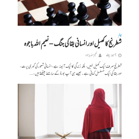
کالم
شطرنج کا کھیل اور انسانی بقا کی جنگ – نعیم اللہ باجوہ
1 مہینہ پہلے
نعیم اللہ باجوہ
شطرنج صرف ایک کھیل نہیں، بلکہ زندگی کا ایک آئینہ ہے، انسانی شعور کی گہری پرت،
اور بقا کی ایک مسلسل کہانی ہے۔ جیسے ہی آپ بورڈ کے سامنے بیٹھتے ہیں،...