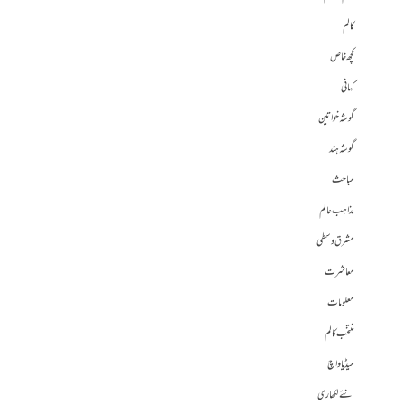
کالم
کچھ خاص
کہانی
گوشہ خواتین
گوشہ ہند
مباحث
مذاہب عالم
مشرق وسطی
معاشرت
معلومات
منتخب کالم
میڈیا واچ
نئے لکھاری