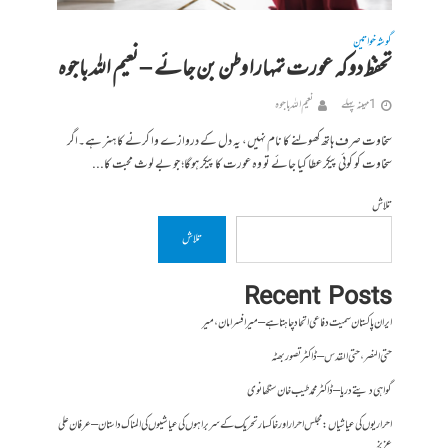
گوشہ خواتین
تحفظ دو کہ عورت تمہارا وطن بن جائے – نعیم اللہ باجوہ
1 مہینہ پہلے
نعیم اللہ باجوہ
سخاوت صرف ہاتھ کھولنے کا نام نہیں، یہ دل کے دروازے وا کرنے کا ہنر ہے۔اگر
سخاوت کو کوئی پیکر عطا کیا جائے تو وہ عورت کا پیکر ہوگا؛ جو بے لوث محبت کا...
تلاش
تلاش
Recent Posts
ایران پاکستان سمیت دفاعی اتحاد چاہتا ہے – میر افسر امان،میر
حتی النصر ، حتی القدس – ڈاکٹر تصور بھٹہ
گواہی دیتے دریا – ڈاکٹر محمد طیب خان سنگھانوی
احراریوں کی عیاشیاں : مجلس احرار اور خاکسار تحریک کے سربراہوں کی عیاشیوں کی المناک داستان – عرفان علی
عزیز