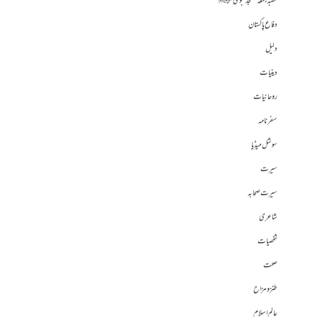
خطبہ جمعہ مسجد نبوی ﷺ
دفاع پاکستان
دلیل
دینیات
روحانیات
سفرنامہ
سوشل میڈیا
سیرت
سیرت صحابہ
شاعری
شخصیات
صحت
طنز و مزاح
عالم اسلام