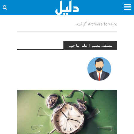
ہوم
<<
Archives for نعیم اللہ باجوہ
مصنف۔نعیم اللہ باجوہ