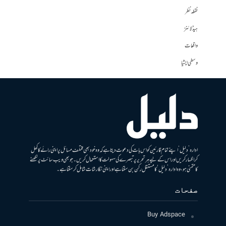
نقطہ نظر
ہیڈلائنز
واقعات
وسطی ایشیا
ادارہ ’دلیل‘ اپنے تمام قارئین کو اس بات کی دعوت دیتا ہے کہ وہ خود بھی مختلف مسائل پر اپنی رائے کا کھل
کر اظہار کریں اور اس کے لیے ہر تحریر پر تبصرے کی سہولت کا استعمال کریں۔ جو بھی ویب سائٹ پر لکھنے
کا متمنی ہو، وہ ادارہ ’دلیل‘ کا مستقل رکن بن سکتا ہے اور اپنی نگارشات شامل کرسکتا ہے۔
صفحات
Buy Adspace