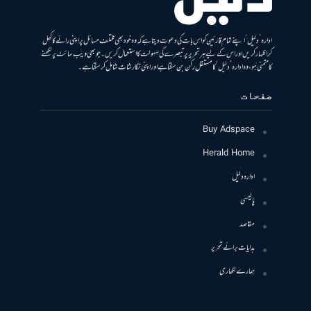
ادارہ ’دلیل‘ اپنے تمام قارئین کو اس بات کی دعوت دیتا ہے کہ وہ خود بھی مختلف مسائل پر اپنی رائے کا کھل
کر اظہار کریں اور اس کے لیے ہر تحریر پر تبصرے کی سہولت کا استعمال کریں۔ جو بھی ویب سائٹ پر لکھنے
کا متمنی ہو، وہ ادارہ ’دلیل‘ کا مستقل رکن بن سکتا ہے اور اپنی نگارشات شامل کرسکتا ہے۔
صفحات
Buy Adspace
Herald Home
ادارہ دلیل
پالیسی
مقاصد
ہدایات برائے تحریر
ہمارے لکھاری