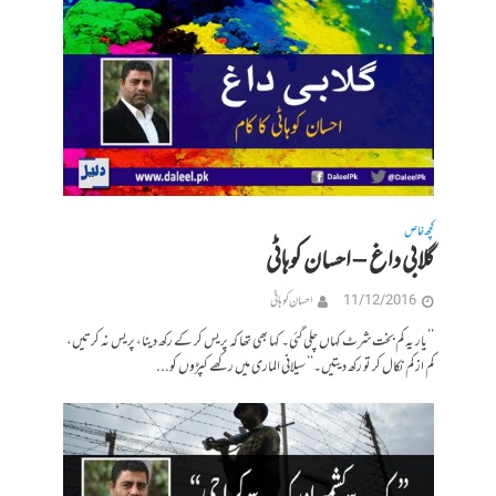
کچھ خاص
گلابی داغ – احسان کوہاٹی
11/12/2016
احسان کوہاٹی
’’یار یہ کم بخت شرٹ کہاں چلی گئی۔ کہا بھی تھا کہ پریس کر کے رکھ دینا، پریس نہ کرتیں،
کم از کم نکال کر تو رکھ دیتیں۔‘‘ سیلانی الماری میں رکھے کپڑوں کو...