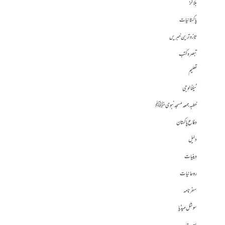
بلاگز
پاکستانیات
تازہ ترین خبریں
تبصرہ کتب
تعلیم
ٹیکنالوجی
خطبہ جمعہ مسجد نبوی ﷺ
دفاع پاکستان
دلیل
دینیات
روحانیات
سفرنامہ
سوشل میڈیا