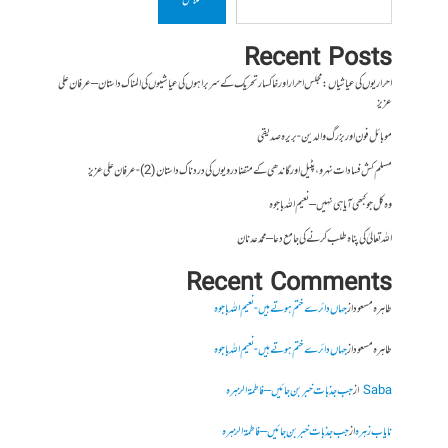
تلاش
Recent Posts
احراریوں کی عیاشیاں : مجلس احرار اور خاکسار تحریک کے سربراہوں کی عیاشیوں کی المناک داستان – عرفان علی
عزیز
موبائل فون اور بزرگ والدین- بریرہ صدیقی
مسلم کش فسادات نہرو، پٹیل اور گاندھی کے متضاد رویوں کی درد ناک داستان (2)- عرفان علی عزیز
وہ کل جو کبھی آیا ہی نہیں – نعیم اللہ باجوہ
اللہ تعالیٰ کی پناہ طلب کرنے کی جامع دعا – محمد عدنان
Recent Comments
طاہرہ مسعود
از
جہاں دائرے ختم ہوتے ہیں- نعیم اللہ باجوہ
طاہرہ مسعود
از
جہاں دائرے ختم ہوتے ہیں- نعیم اللہ باجوہ
Saba
از
جب جذبات خبر بن جائیں – فاطمۃالزہرہ
نایاب زہرہ
از
جب جذبات خبر بن جائیں – فاطمۃالزہرہ