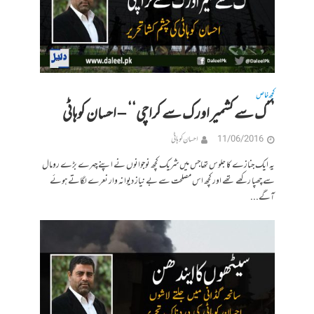
کچھ خاص
’’ک سے کشمیر اور ک سے کراچی‘‘ – احسان کوہاٹی
11/06/2016
احسان کوہاٹی
یہ ایک جنازے کا جلوس تھاجس میں شریک کچھ نوجوانوں نے اپنے چہرے بڑے رومال
سے چھپا رکھے تھے اور کچھ اس مصلحت سے بے نیاز دیوانہ وار نعرے لگاتے ہوئے
آگے...