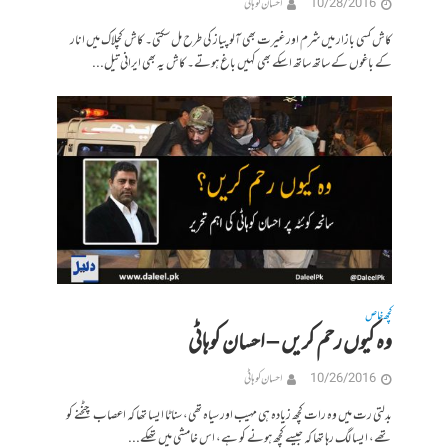
10/28/2016
احسان کوہاٹی
کاش کسی بازار میں شرم اور غیرت بھی آلو پیاز کی طرح مل سکتی۔ کاش کچلاک میں انار
کے باغوں کے ساتھ ساتھ اسکے بھی کہیں باغ ہوتے۔ کاش یہ بھی ایرانی تیل...
کچھ خاص
وہ کیوں رحم کریں – احسان کوہاٹی
10/26/2016
احسان کوہاٹی
بدلتی رت میں وہ رات کچھ زیادہ ہی مہیب اور سیاہ تھی، سناٹا ایسا تھا کہ اعصاب چٹخنے کو
تھے، ایسا لگ رہا تھا کہ جیسے کچھ ہونے کو ہے، اس خامشی میں تھکے...