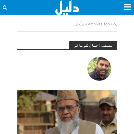
ہوم
<<
Archives for احسان کوہاٹی
مصنف۔احسان کوہاٹی