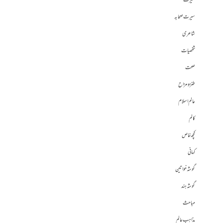
سیرت
سیرت صحابہ
شاعری
شخصیات
صحت
طنز و مزاح
عالم اسلام
کالم
کچھ خاص
کہانی
گوشہ خواتین
گوشہ ہند
مباحث
مذاہب عالم