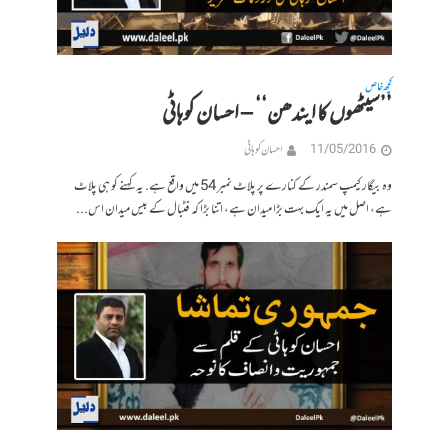
کچھ خاص
’’سیٹھوں کا ایندھن‘‘ – احسان کوہاٹی
11/05/2016
احسان کوہاٹی
وہ بیگار کیمپ سمندر کے کنارے پر پلاٹ نمبر 54 میں واقع ہے. یہ کہنے کو ہی پلاٹ
ہے، اصل میں یہ ایک بہت بڑا میدان ہے، اتنا بڑا کہ فٹبال کے بیس میدان اس...