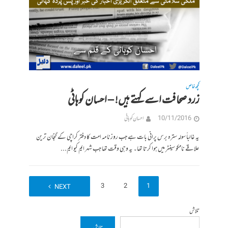
کچھ خاص
زرد صحافت اسے کہتے ہیں! – احسان کوہاٹی
10/11/2016
احسان کوہاٹی
یہ غالباً سولہ سترہ برس پرانی بات ہے جب روزنامہ امت کا دفتر کراچی کے گنجان ترین
علاقے نامکو سینٹر میں ہوا کرتا تھا۔ یہ وہی وقت تھا جب شہر ایم کیو ایم...
4
3
2
1
NEXT
تلاش