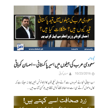
کچھ خاص
سعودی عرب کی جیلوں میں اسیر پاکستانی – احسان کوہاٹی
10/23/2016
احسان کوہاٹی
اب سیلانی انجانے نمبروں سے آنے والی ٹیلی فون کالز کا نوٹس نہیں لیتا نہ سوچتا ہے کہ
کال وصول کرتے ہی اسے وہ الفاظ سننے کو مل سکتے ہیں جو کسی کتاب میں...