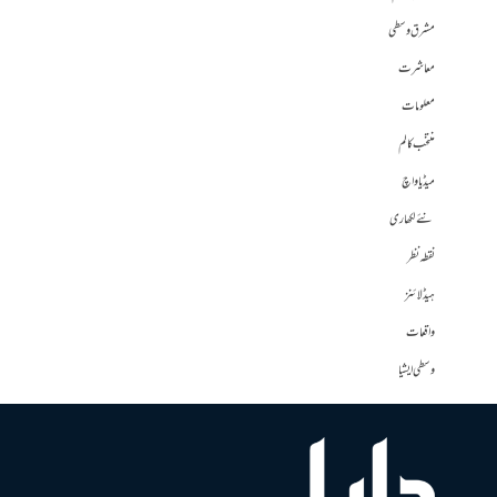
مشرق وسطی
معاشرت
معلومات
منتخب کالم
میڈیا واچ
نئے لکھاری
نقطہ نظر
ہیڈلائنز
واقعات
وسطی ایشیا