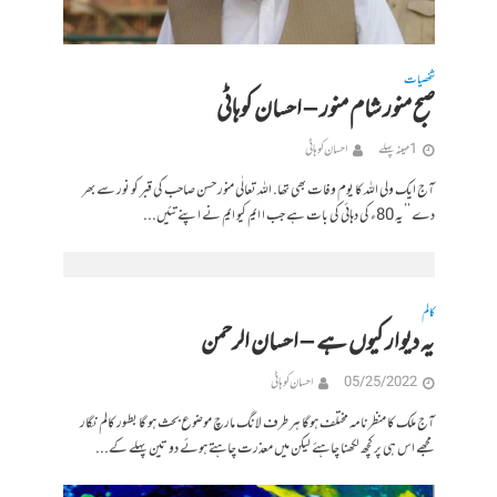
شخصیات
صبح منور شام منور – احسان کوہاٹی
1 مہینہ پہلے
احسان کوہاٹی
آج ایک ولی اللہ کا یوم وفات بھی تھا. اللہ تعالٰی منور حسن صاحب کی قبر کو نور سے بھر
دے ’’یہ 80ء کی دہائی کی بات ہے جب ا ایم کیو ایم نے اپنے تئیں...
کالم
یہ دیوار کیوں ہے – احسان الرحمن
05/25/2022
احسان کوہاٹی
آج ملک کا منظرنامہ مختلف ہوگا ہر طرف لانگ مارچ موضوع بحث ہو گا بطور کالم نگار
مجھے اس ہی پر کچھ لکھنا چاہئے لیکن میں معذرت چاہتے ہوئے دو تین پہلے کے...