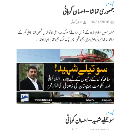
کچھ خاص
جمہوری تماشا – احسان کوہاٹی
10/31/2016
احسان کوہاٹی
مظہر حسین اسلام آباد کے نواحی علاقے ڈھوک حیدر علی کا خوشحال شخص تھا، ذاتی گھر کے
ساتھ ساتھ اس کی اپنی زمین بھی تھی، پھر ایک ٹرک بھی تھا، باحیا باوفا...
کچھ خاص
سوتیلے شہید – احسان کوہاٹی