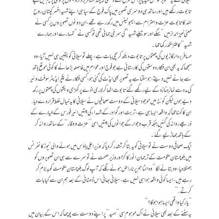
سیلانی نے یہ تصویر سوشل میڈیا پر اس طرح سے دیکھی کہ چند مسافر بردار ویگنوں پر قومی پرچم میں لپٹے
تابوت رکھے ہیں اورساتھ ہی دوسری تصویر میں پاک فوج کے سپاہی اپنے شہید افسر کپتان روح
اللہ کا تابوت عزت واحترام سے ایمبولینس میں رکھ رہے تھے، ان دونوں تصویروں پر کسی نے
معنی خیز انداز میں ’’سگے اورسوتیلے شہید‘‘ کی سرخی جمائی تھی تو کسی نے ’’تمہارے اور ہمارے
شہید‘‘ کا طنز لکھ رکھا تھا۔
مسافر بردار گاڑیوں کی چھتوں پر تابوت دیکھ کر سچی بات ہے، پہلے تو سیلانی کو یقین ہی نہیں آیا، وہ
سمجھا کہ یہ بھی ان فنکار دوستوں کی کارستانی ہے جو فوج اور عوام میں فاصلہ بڑھانے کا کوئی موقع ہاتھ
سے جانے نہیں دیتے، ہوسکتا ہے یہ تصویر بھی ایڈٹ کی گئی ہو، کسی فنکار نے پکچر ایڈیٹر سوفٹ وئیر
کی مدد سے نماز جنازہ کے لیے رکھے گئے تابوت اٹھا کر لاری اڈے پر کھڑی ویگنوں کی چھتوں پر رکھ
دیے ہوں لیکن کوئٹہ میں موجود سیلانی کے دوست صحافیوں نے سیلانی کا یہ خیال غلط قرار دے دیا.
ان کا کہنا تھا کہ واقعہ ایسا ہی ہے، تربت اور گوادر کے شہداء کی میتیں ائیرفورس کے طیارے کے
ذریعے روانہ کی گئیں جبکہ قرب و جوار کے جوانوں کی میتیں اسی ’’عزت و وقار‘‘ کے ساتھ روانہ کر
کے ہاتھ جھاڑ لیے گئے۔
ایک صحافی دوست نے تو سیلانی کو یہ بتا کر ششدر کردیا کہ وزیر اعلی ہاؤس میں ہونے والی نیوز کانفرنس
میں بلوچستان حکومت کے ترجمان انور کاکڑ اور وزیر صحت نے تو سرے سے ہی ان تصویروں کو
جھٹلا دیا، وہ بتانے لگا ’’وہ الٹا ہم پر ناراض ہونے لگے کہ آپ لوگ بلوچستان حکومت کو بدنام کر
رہے ہیں، ایسا کوئی واقعہ ہوا ہی نہیں ہے، سیلانی بھائی اس ڈھٹائی کے بعد ہم ان سے کیا بات
کرتے.‘‘
’’یار کیا واقعی ایسا ہوا ہوگا؟‘‘
یہ سننے کے بعد بھی سیلانی نے اک موہوم سی’’ امید‘‘ پر اپنے دوست سے پوچھا کہ اس کے بیان میں