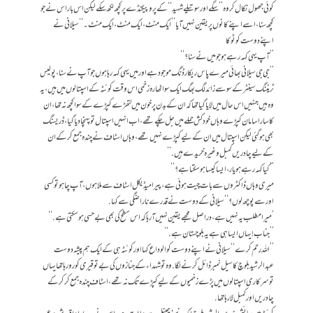
کوئی جھول نکال کر وہ’’ سگے اور سوتیلے شہید‘‘ کے پروپیگنڈے پر کچھ لکھ سکے لیکن اس بار اس نے جو
کچھ سنا، اسے اپنے کانوں پر یقین نہیں آیا ’’ایک منٹ، ایک منٹ، ایک منٹ۔‘‘سیلانی نے
اپنے دوست کو ٹوکا
’’آپ یہی کہہ رہے ہو جو میں نے سنا؟‘‘
’’جی جی سیلانی بھائی میرے پاس ریکارڈنگ موجود ہے اور میں یہی کہہ رہا ہوں جو آپ نے سنا، پولیس
ٹریننگ سینٹر کے سو سے زائد لگ بھگ ایک سو اٹھارہ زخمی اس وقت کوئٹہ کے اسپتالوں میں ہیں، یہ
وہ ہیں جنہیں اس حال میں لایا گیا تھا کہ ان کے بدن پر خون میں لتھڑے کپڑے کے سوا کچھ نہ تھا، ان
کاسارا سامان کپڑے وہاں خودکش حملے میں جل چکے تھے، اب انہیں اسپتال تو پہنچا دیا گیا، ڈریسنگ
بھی ہو گئی لیکن اسپتال میں ان کے لیے کپڑے نہیں تھے، وہاں اسٹاف نے چندہ جمع کرکے ان
کے لیے چادریں کمبل وغیرہ خریدے ہیں.‘‘
’’کیا کہہ رہے ہو یار، ایسا کیسا ہوسکتا ہے؟‘‘
میری وہاں ڈاکٹروں سے بات چیت ہوئی ہے، پیرا میڈیکل اسٹاف سے ملا ہوں، آپ چاہو تو کسی
اور سے پوچھ لوں؟‘‘سیلانی کے دوست نے قدرے ناراضگی سے کہا.
’میرا مطلب یہ نہیں ہے، دراصل مجھے یقین نہیں آرہا کہ اس سطح کی بھی بےحسی ہو سکتی ہے.‘‘
’’جناب! یہاں ایسا ہی ہے یہ بلوچستان ہے.‘‘
’’اللہ رحم کرے‘‘سیلانی نے اپنے دوست کو الوداع کہا اور کوئٹہ ہی کے ایک ہم پیشہ دوست
عبدالرشید بلوچ کا سیل نمبر ڈائل کرنے لگا. وہ تو شہداء کے جنازوں کی بےتوقیری کو رو رہا تھا یہاں
تو سرکاری اسپتالوں میں پڑے زخمیوں کے لیے کپڑے تک نہ تھے، اسٹاف چندہ جمع کرکر کے
چادریں اور کمبل لا رہا تھا.