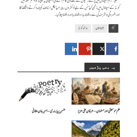
’’خطیر‘‘ رقم اسپتال میں پڑے زخمیوں کے کتنے دن کام آئے گی؟ سیلانی یہ سوچتا ہوا چشم تصور میں
کوئٹہ کے اسپتال میں زخمی کیڈٹس کے لیے ڈاکٹروں، پیرامیڈیکل اسٹاف کو چندہ کرتے دیکھنے لگا
اور افسردگی و شرمندگی سے دیکھتا رہا، دیکھتا رہا اور دیکھتا چلا گیا۔
ٹیگز
بلوچستان
سانحہ کوئٹہ
یہ بھی پڑھیں
علم موسیقی اور مسلمان – عرفان علی عزیز
ضمیر پر پابندی – امیرجان حقانی