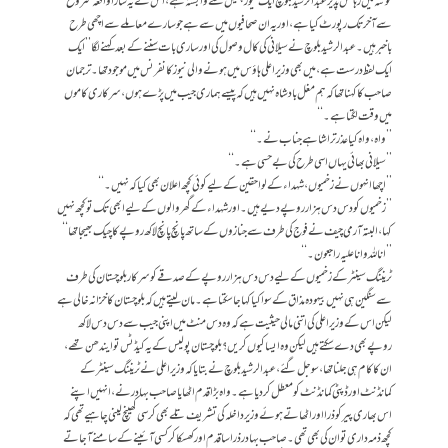
کوئٹہ میں رہائش پذیرعبدالرشید بلوچ ایک نیوز چینل سے وابستہ ہے، اس نے یہ سارا واقعہ شروع
سے آخر تک رپورٹ کیا ہے، اور یہ ان صحافیوں میں سے ہے جو سارے معاملے سے اچھی طرح
باخبر ہیں۔ عبدالرشید بلوچ نے سیلانی کی کال وصول کی اور ساری بات سننے کے بعد کہنے لگا ’’ایک
ایک لفظ درست ہے، میں بھی وزیر اعلی ہاؤس میں ہونے والی نیوز کانفرنس میں موجود تھا۔ ترجمان
صاحب کا کہنا تھا کہ ہم مغل بادشاہ نہیں ہیں کہ پیسے ہماری جیب میں پڑے ہوں، سرکاری کاموں
میں وقت لگتا ہے۔‘‘
’’واہ، واہ کیا عذر تراشا ہے جناب نے۔‘‘
’’سیلانی بھائی یہاں اسی طرح کی بے حسی ہے۔‘‘
’’اچھا انہوں نے زخمیوں، شہداء کے لواحقین کے لیے کوئی کچھ اعلان بھی کیا کہ نہیں۔‘‘
’’زخمیوں کودس دس ہزار روپے دیے ہیں۔ اور شہداء کے گھر والوں کے لیے ابھی تک تو کچھ نہیں
کہا، البتہ آرمی چیف نے فوج کی طرف سے جنازوں کے ساتھ پانچ پانچ لاکھ روپے کا چیک بھیجا تھا‘‘
’’اناللہ وانا علیہ راجعون۔‘‘
ٹریننگ سینٹر کے زخمیوں کے لیے دس دس ہزار روپے کے صدقے کو سرکار بلوچستان کی طرف
سے سنگین ہی نہیں بیہودہ مذاق کے سوا کیا کہا جا سکتا ہے۔ مان لیتے ہیں کہ بلوچستان کا خزانہ خالی ہے
لیکن اس کے وزیر اعلی کی اتنی مالی حیثیت ہے کہ وہ دس منٹ میں اپنی جیب سے دس دس لاکھ
روپے بھی دے سکتے ہیں لیکن وہ ایسا کیوں کریں؟ بلوچستان پولیس کے یہ کیڈٹس تو ایندھن تھے،
ان کا کام ہی جلنا تھا، سو جل گئے، عبدالرشید بلوچ نے بتایا کہ وزیر اعلی نے ٹریننگ سینٹر کے
کمانڈنٹ اور ڈپٹی کمانڈنٹ کو معطل کر دیا ہے۔ واہ بڑا قدم اٹھایا صاحب بہادر نے، انہیں اپنے
اس بھاری پیر کو ذرا اور اٹھاتے ہوئے وزیر داخلہ کی تشریف تلے بھی کرسی کھینچ لینی چاہیے تھی کہ
کچھ ذمہ داری تو ان کی بھی تھی۔ صاحب بہادر ذرا سا قدم اور کھسکا کر کسی آئینے کے سامنے آجاتے