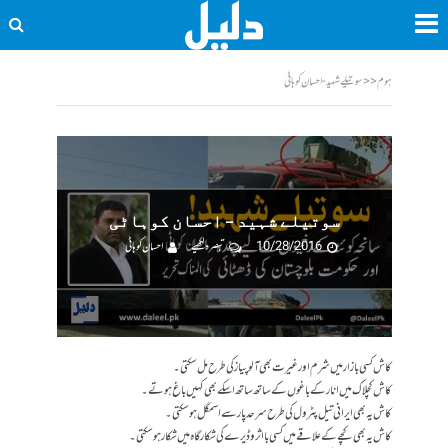
ہوم
<<
سوتیلے شہید - احسان کوہاٹی
سوتیلے شہید – احسان کوہاٹی
10/28/2016
تبصرہ لکھیے
احسان کوہاٹی
کاش کسی بازار میں شرم اور غیرت بھی آلو پیاز کی طرح مل سکتی۔
کاش کچلاک میں انار کے باغوں کے ساتھ ساتھ اسکے بھی کہیں باغ ہوتے۔
کاش یہ بھی ایرانی تیل پٹرول کی طرح سرحد پار سے اسمگل ہو سکتی۔
کاش یہ بھی کچے کے علاقے میں کسی بااثر وڈیرے کی شکار گاہ میں شکار ہو سکتی۔