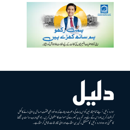
ادارہ ’دلیل‘ اپنے تمام قارئین کو اس بات کی دعوت دیتا ہے کہ وہ خود بھی مختلف مسائل پر اپنی رائے کا کھل
کر اظہار کریں اور اس کے لیے ہر تحریر پر تبصرے کی سہولت کا استعمال کریں۔ جو بھی ویب سائٹ پر لکھنے
کا متمنی ہو، وہ ادارہ ’دلیل‘ کا مستقل رکن بن سکتا ہے اور اپنی نگارشات شامل کرسکتا ہے۔