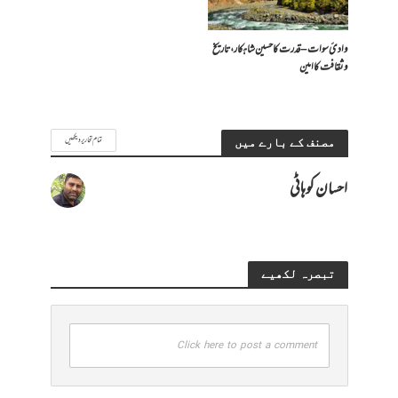
وادیٔ سوات – قدرت کا حسین شاہکار، تاریخ
و ثقافت کا امین
تمام تحاریر دیکھیں
مصنف کے بارے میں
احسان کوہاٹی
تبصرہ لکھیے
Click here to post a comment