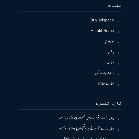
صفحات
Buy Adspace
Herald Home
ادارہ دلیل
پالیسی
مقاصد
ہدایات برائے تحریر
ہمارے لکھاری
تازہ تبصرے
جہاں دائرے ختم ہوتے ہیں- نعیم اللہ باجوہ
از
طاہرہ مسعود
جہاں دائرے ختم ہوتے ہیں- نعیم اللہ باجوہ
از
طاہرہ مسعود