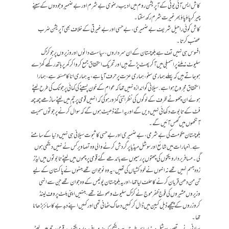
کاش ایس آئی یوٹی کے آپریشن روم میں ادیب رضوی بےشرم اور بےضمیر وجودوں کے سینے
چیر کر پاؤ پاؤ بھر غیرت شرم رکھ سکتا۔
کاش کوئی راحیل شریف بےضمیری، بےحسی اور بے غیرتی کے خلاف بھی آپریشن ضرب
عضب کر تا۔
افسوس ہی نہیں تف ہے بلوچستان کے ان سرداروں، سیاست دانوں اور وزیروں پر جو کڑک
سلیوٹ نہ ملنے پر اسمبلی میں آ کر پھٹ پڑتے ہیں اور تحریک استحقاق جمع کروا کر کمر پر ہاتھ رکھے کھڑے
ہوجاتے ہیں کہ پہلے ہماری سنو، ہماری عزت پر حرف آیا ہے، یہ ہماری انا کا مسئلہ ہے، ہمارا
استحقاق مجروح ہوا ہے. سیلانی کو اندازہ نہیں تھا کہ عوام کے خون پسینے کی کمائی پرجونک کی طرح لپٹے
ہوئے ان چھوٹے ظرف کے لوگوں کی نظر اتنی کمزور ہوگی کہ انہیں قومی پرچم میں لپٹے ساڑھے چھ چھ
فٹ کے تابوت دکھائی نہیں دیں گے اور یہ اتنے ڈھیٹ ہو ں گے کہ سوال کرنے پر جوتوں سمیت
آنکھوں میں گھس آئیں گے۔
بلوچستان حکومت کی بےشرمی، بےضمیری اور بےحسی کا ثبوت سیلانی ہی نہیں دنیا کے سامنے
ہے. اخبارات میں شائع اور سوشل میڈیا پر گردش کرنے والی وہ تصاویر کس نے نہیں دیکھی ہوں
گی۔ مسافر بردار ویگنوں کی چھتوں پر رسیوں سے باندھے گئے قومی پرچموں میں لپٹے تابوتوں میں ایڈز
زدہ جسم نہیں تھے نہ انہوں نے خودکشیاں کی تھیں، یہ وہ نوجوان تھے جنہوں نے پاکستان کے لیے
تن من دھن قربان کرنے کا حلف لیا تھا، اور یہ بلوچستان پولیس کے وہ جوان تھے جن سے انہی
وزیروں مشیروں کی فوج ظفر موج نے کڑک سلیوٹ وصولنے تھے، جنہیں اپنی بلٹ پروف لینڈ
کروزروں کے پیچھے ڈبل کیبن میں ڈال کر کہیں دھاک بٹھانی تھی اور کہیں اپنے دبدبے کا سائز بڑھانا
تھا۔