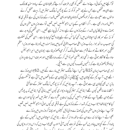
تو آئینے میں دکھائی دینے والے شخص کو بھی برطرف کر دیتے کہ بلوچستان کے سیاہ و سفید کا مالک
ہے یہی وہ شخص ہے جس نے چھ ستمبر کو کوئٹہ کے پولیس ٹریننگ سینٹر میں تربیت مکمل کرنے
والوں سے سلیوٹ لے کر مونچھوں کو تاؤ دیا تھا اور یہی شخص شہداء کے جنازوں کی بے توقیری کا
اصل ذمہ دار بھی ہے۔ اگر انتظامیہ کے پاس ایمبولینسیں نہیں تھیں تو اسے وزیروں مشیروں کی
جھنڈے والی گاڑیاں شہداء کے جنازوں کے لیے روانہ کرنی چاہیے تھیں۔ اسی شخص کی وجہ سے
کوئٹہ کے سرکاری اسپتالوں میں زخمی کیڈٹس کے لیے چندہ جمع کیا جارہا ہے۔ اسی شخص کی غفلت
کی سبب یہ سانحہ ہوا۔ جناب وزیراعلی صاحب! جنوبی کوریامیں جہاز سمندر میں ڈوبتا ہے اور وزیراعظم
خشکی پر سرجھکاتے ہوئے قوم سے معافی مانگ کر کرسی چھوڑ دیتا ہے، یونان میں ائیرایمبولینس
حادثے کا شکار ہوتی ہے، زخمی ایمرجنسی نمبر ڈائل کرکے مدد مانگتے ہیں اور صرف اس بات پر وزیر
اپنا دفتر چھوڑ دیتا ہے کہ زخمیوں تک مدد کیوں دیر سے پہنچی۔
زہری صاحب! یہاں تو 62 کیڈٹس اپنے ٹریننگ سینٹر میں مارے گئے ہیں، 62 جوان جنازے
اٹھے ہیں، آپ ٹیم کے کپتان ہیں، میچ جیتنے پر ٹرافی کپتان ہی کے ہاتھوں میں آتی ہے تو شکست کی
بازپرس بھی کپتان ہی سے ہوتی ہے۔ آپ بتائیں کہ کوئٹہ پولیس ٹریننگ سینٹر کے حفاظتی
انتظامات ناقص کیوں تھے؟ بتائیں کہ سینٹر کی چاردیواری کیوں نہیں بنائی گئی؟ بتائیں کہ یہ پولیس
کے جوان تھے یا آپ کے غلام، انہیں کس کی ہدایت پر حکم دے کر سینٹر میں ٹھہرایا گیا اور ان سے
کیا کام لینا تھا؟ جواب دیں کہ شہداء کے جنازوں کی بےتوقیری کیوں ہوئی؟ ایمبولینسیں نہیں تھیں
تو آپ اپنے وزیروں مشیروں کی جھنڈے والی ڈبل کیبنوں اور لینڈکروزروں میں جنازے
بھجواتے، اپنے نمائندے ان کے ساتھ روانہ کرتے۔بتائیں کہ اسپتالوں میں زخمیوں کے لیے
چندہ کرکے کپڑوں چادریں خریدنے کی نوبت کیوں آئی؟ اور یہ بھی جواب دیں کہ دس ہزار روپوں کی