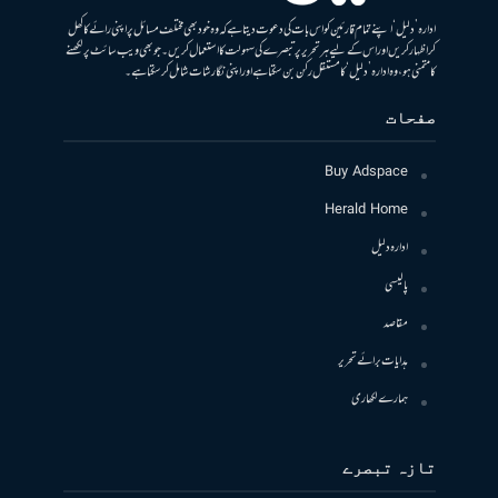
ادارہ ’دلیل‘ اپنے تمام قارئین کو اس بات کی دعوت دیتا ہے کہ وہ خود بھی مختلف مسائل پر اپنی رائے کا کھل
کر اظہار کریں اور اس کے لیے ہر تحریر پر تبصرے کی سہولت کا استعمال کریں۔ جو بھی ویب سائٹ پر لکھنے
کا متمنی ہو، وہ ادارہ ’دلیل‘ کا مستقل رکن بن سکتا ہے اور اپنی نگارشات شامل کرسکتا ہے۔
صفحات
Buy Adspace
Herald Home
ادارہ دلیل
پالیسی
مقاصد
ہدایات برائے تحریر
ہمارے لکھاری
تازہ تبصرے