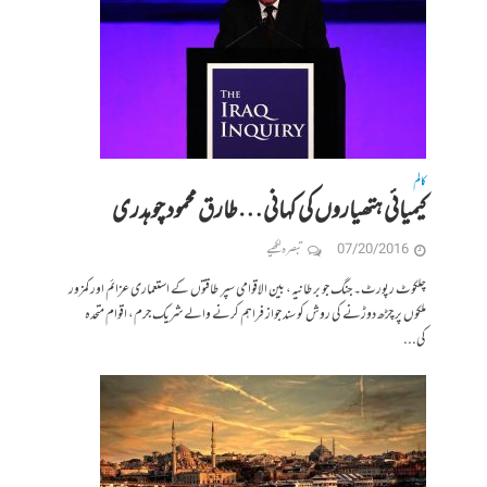
کالم
کیمیائی ہتھیاروں کی کہانی…طارق محمود چوہدری
07/20/2016
تبصرہ لکھیے
چلکوٹ رپورٹ۔ جنگ جو برطانیہ، بین الاقوامی سپر طاقتوں کے استعماری عزائم اور کمزور
ملکوں پر چڑھ دوڑنے کی روش کو سند جواز فراہم کرنے والے شریک جرم، اقوام متحدہ
کی...