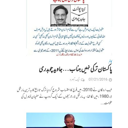
کالم
پاکستان ترکی نہیں جناب… جاوید چوہدری
07/21/2016
ایک تبصرہ
طیب اردگان نے 2010ء میں فوج کا احتساب شروع کر دیا، ترک تاریخ کا بدترین مارشل
لاء 1980ء میں لگا تھا، یہ مارشل لاء جرنیلوں کے ایک گروپ نے سلیمان ڈیمرل کی
حکومت...