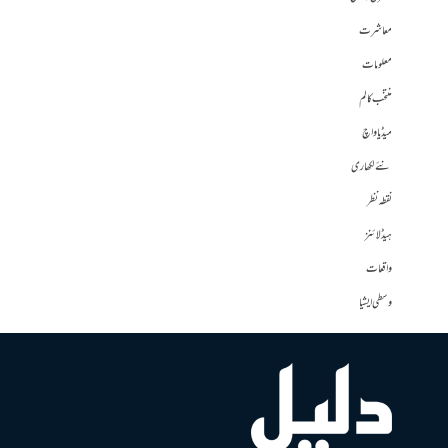
معاشرت
معلومات
منتخب کالم
میڈیا واچ
نئے لکھاری
نقطہ نظر
ہیڈلائنز
واقعات
وسطی ایشیا