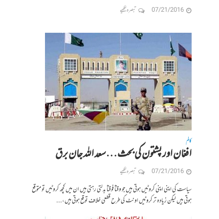
07/21/2016
تبصرہ لکھیے
کالم
افغان اور پشتون کی بحث…سعد اللہ جان برق
07/21/2016
تبصرہ لکھیے
سیاست کی اپنی اپنی کروٹیں ہوتی ہیں جو وقتاً فوقتاً بدلتی رہتی ہیں ان میں کچھ کروٹیں تو متوقع
ہوتی ہیں لیکن زیادہ تر کروٹیں اونٹ کی طرح قطعی خلاف توقع ہوتی ہیں،...