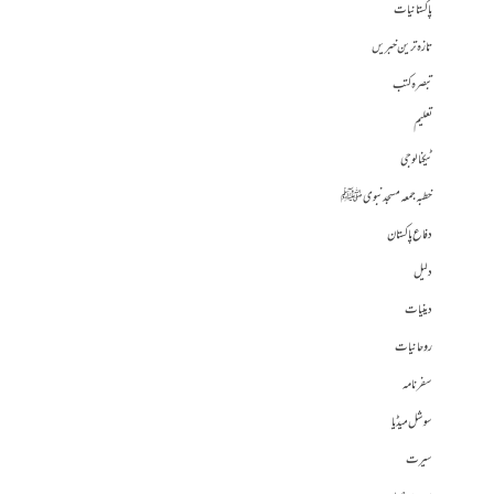
پاکستانیات
تازہ ترین خبریں
تبصرہ کتب
تعلیم
ٹیکنالوجی
خطبہ جمعہ مسجد نبوی ﷺ
دفاع پاکستان
دلیل
دینیات
روحانیات
سفرنامہ
سوشل میڈیا
سیرت