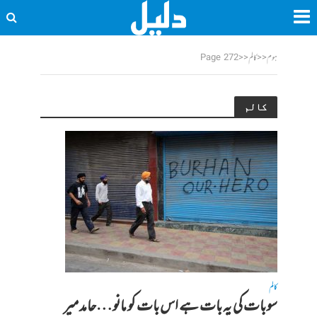
ہوم
<<
کالم
<<
Page 272
کالم
کالم
سو بات کی یہ بات ہے اس بات کو مانو…حامد میر