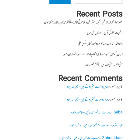
Recent Posts
عصرِ نو کا فکری تلاطم: ایک سقراطی و افلاطونی محاکمہ – ڈاکٹر محمد طیب خان سنگھانوی
رنجیت سنگھ کی فوج – عرفان علی عزیز
وجودِ خدا، مذہب اور موجودہ صورتحال- کبیر علی
ایران پاکستان سمیت دفاعی اتحاد چاہتا ہے – میر افسر امان،میر
حتی النصر ، حتی القدس – ڈاکٹر تصور بھٹہ
Recent Comments
طاہرہ مسعود
از
جہاں دائرے ختم ہوتے ہیں- نعیم اللہ باجوہ
طاہرہ مسعود
از
جہاں دائرے ختم ہوتے ہیں- نعیم اللہ باجوہ
Saba
از
جب جذبات خبر بن جائیں – فاطمۃالزہرہ
نایاب زہرہ
از
جب جذبات خبر بن جائیں – فاطمۃالزہرہ
Zahra khan
از
جب جذبات خبر بن جائیں – فاطمۃالزہرہ