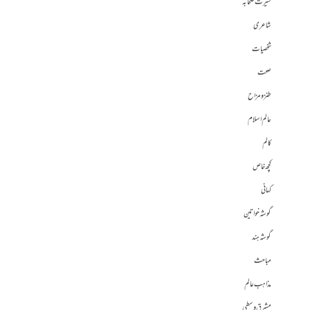
سیرت صحابہ
شاعری
شخصیات
صحت
طنز و مزاح
عالم اسلام
کالم
کچھ خاص
کہانی
گوشہ خواتین
گوشہ ہند
مباحث
مذاہب عالم
مشرق وسطی