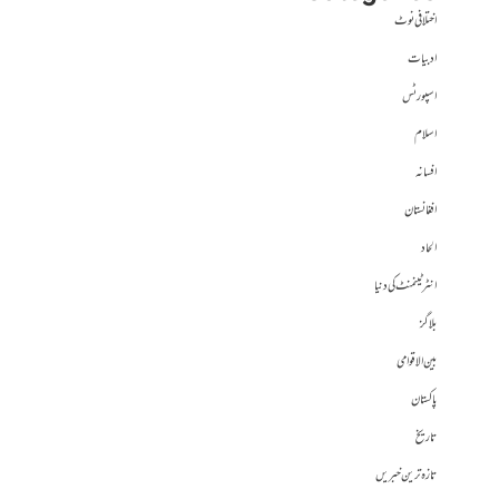
اختلافی نوٹ
ادبیات
اسپورٹس
اسلام
افسانہ
افغانستان
الحاد
انٹرٹینمنٹ کی دنیا
بلاگز
بین الاقوامی
پاکستان
تاریخ
تازہ ترین خبریں