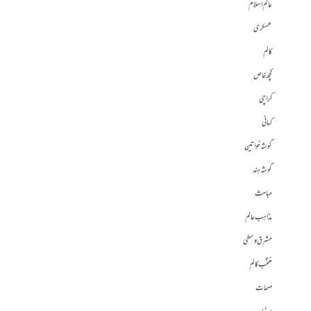
عالم اسلام
عسکری
کالم
کچھ خاص
کراچی
کہانی
گوشہ خواتین
گوشہ ہند
مباحث
مذاہب عالم
مشرق وسطی
منتخب کالم
مہمات