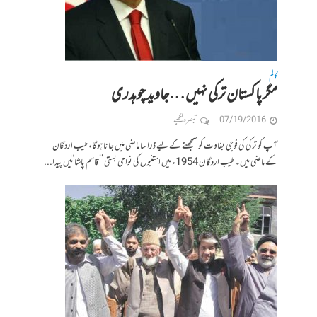
کالم
مگر پاکستان ترکی نہیں…جاوید چوہدری
07/19/2016
تبصرہ لکھیے
آپ کو ترکی کی فوجی بغاوت کو سمجھنے کے لیے ذرا سا ماضی میں جانا ہوگا، طیب اردگان
کے ماضی میں۔ طیب اردگان 1954ء میں استنبول کی نواحی بستی ’’قاسم پاشا‘‘ میں پیدا...