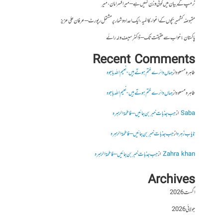
ٹرمپ کے بیان میں کوئی وزن نہیں ہے – میر افسرامان،میر
مقبوضہ کشمیر بچوں کے اغواء کا المیہ، ایک اعداد و شمار پر مشتمل رپورٹ – عرفان علی عزیز
پاکستان : خواب سے حقیقت تک – ڈاکٹر سیف ولہ رائے
Recent Comments
طاہرہ مسعود
از
جہاں دائرے ختم ہوتے ہیں- نعیم اللہ باجوہ
طاہرہ مسعود
از
جہاں دائرے ختم ہوتے ہیں- نعیم اللہ باجوہ
Saba
از
جب جذبات خبر بن جائیں – فاطمۃالزہرہ
نایاب زہرہ
از
جب جذبات خبر بن جائیں – فاطمۃالزہرہ
Zahra khan
از
جب جذبات خبر بن جائیں – فاطمۃالزہرہ
Archives
اگست 2026
جولائی 2026