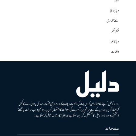
میڈیا
میڈیا واچ
نئے لکھاری
نقطہ نظر
ہیڈلائنز
واقعات
ادارہ ’دلیل‘ اپنے تمام قارئین کو اس بات کی دعوت دیتا ہے کہ وہ خود بھی مختلف مسائل پر اپنی رائے کا کھل
کر اظہار کریں اور اس کے لیے ہر تحریر پر تبصرے کی سہولت کا استعمال کریں۔ جو بھی ویب سائٹ پر لکھنے
کا متمنی ہو، وہ ادارہ ’دلیل‘ کا مستقل رکن بن سکتا ہے اور اپنی نگارشات شامل کرسکتا ہے۔
صفحات