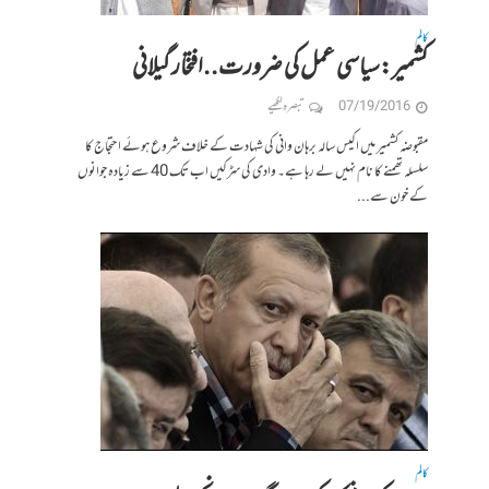
کالم
کشمیر:سیاسی عمل کی ضرورت..افتخار گیلانی
07/19/2016
تبصرہ لکھیے
مقبوضہ کشمیر میں اکیس سالہ برہان وانی کی شہادت کے خلاف شروع ہوئے احتجاج کا
سلسلہ تھمنے کا نام نہیں لے رہا ہے۔ وادی کی سڑکیں اب تک 40 سے زیادہ جوانوں
کے خون سے...
کالم