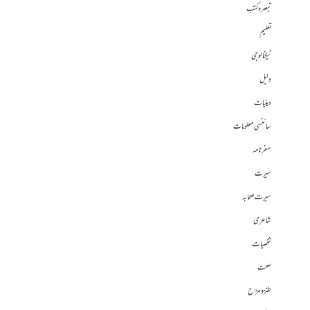
تبصرہ کتب
تعلیم
ٹیکنالوجی
دلیل
دینیات
سائنسی معلومات
سفرنامہ
سیرت
سیرت صحابہ
شاعری
شخصیات
صحت
طنز و مزاح