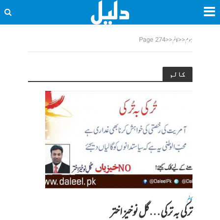
ہوم
<<
کالم
<<
Page 274
کالم
کالم
ترکی بہ ترکی…گل نوخیز اختر