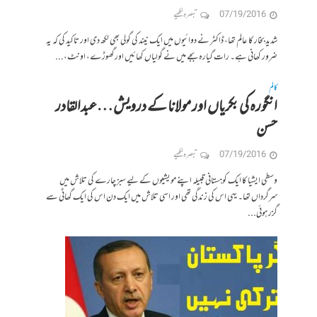
07/19/2016
تبصرہ لکھیے
شدید بخار کا عالم تھا، ڈاکٹر نے دوائیوں میں ایک نیند کی گولی بھی لکھ دی اور تاکید کی کہ یہ
ضرور کھانی ہے۔ رات گیارہ بجے میں نے گولیاں کھائیں اور گھوڑے، اونٹ،...
کالم
انگورہ کی بکریاں اور مولانا کے درویش…عبدالقادر
حسن
07/19/2016
تبصرہ لکھیے
وسطی ایشیا کا ایک کوہستانی قبیلہ اپنے مویشیوں کے لیے سبز چارے کی تلاش میں
سرگرداں تھا۔ یہی اس کی زندگی تھی اور اسی تلاش میں ایک دن اس کی ایک گھاٹی سے
گزر ہوئی...