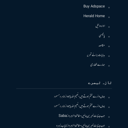
Buy Adspace
Herald Home
ادارہ دلیل
پالیسی
مقاصد
ہدایات برائے تحریر
ہمارے لکھاری
تازہ تبصرے
جہاں دائرے ختم ہوتے ہیں- نعیم اللہ باجوہ
از
طاہرہ مسعود
جہاں دائرے ختم ہوتے ہیں- نعیم اللہ باجوہ
از
طاہرہ مسعود
جب جذبات خبر بن جائیں – فاطمۃالزہرہ
از
Saba
جب جذبات خبر بن جائیں – فاطمۃالزہرہ
از
نایاب زہرہ