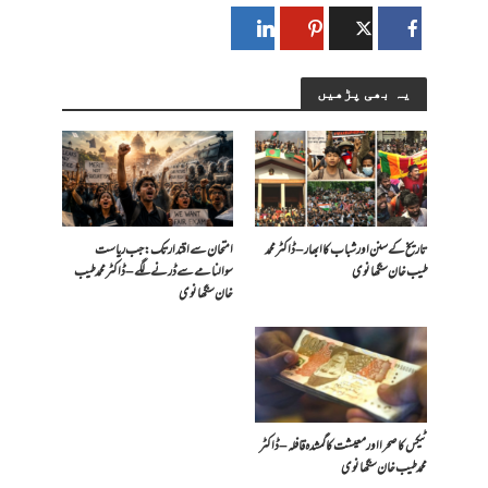
یہ بھی پڑھیں
تاریخ کے سنن اور شباب کا ابھار – ڈاکٹر محمد
امتحان سے اقتدار تک: جب ریاست
طیب خان سنگھانوی
سوالنامے سے ڈرنے لگے – ڈاکٹر محمد طیب
خان سنگھانوی
ٹیکس کا صحرا اور معیشت کا گمشدہ قافلہ – ڈاکٹر
محمد طیب خان سنگھانوی