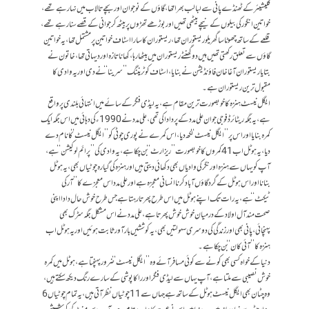
گلیشیئر کے ٹھنڈے پانی سے لبا لب بھرا تھا، گاؤں کے نوجوان اور بچے تالاب میں نہا رہے تھے،
خواتین انگور کی بیلوں کے نیچے بیٹھی تھیں اور بوڑھے تھڑوں پر بیٹھ کر جوانی کے قصے سنا رہے تھے،
قلعے کے ساتھ چھوٹا سا گھریلو ریستوران تھا،ریستوران کا سارا اسٹاف خواتین پر مشتمل تھا، یہ خواتین
گاؤں سے تعلق رکھتی تھیں، میں دو گھنٹے ریستوران میں بیٹھا رہا، کھانا تازہ اور دیہاتی تھا، خاتون نے
بتایا ریستوران آغا خان فاؤنڈیشن نے بنایا، اسٹاف کو ٹریننگ ’’سرینا‘‘ نے دی اور یہ وادی کا
مقبول ترین ریستوران ہے۔
ایگل نیسٹ ہنزہ کا خوبصورت ترین مقام ہے، یہ لیڈی فنگر کے سائے میں انتہائی بلندی پر واقع
ہے، یہ جگہ ریٹائرڈ فوجی جوان علی مدد کے پردادا کی تھی، علی مدد نے 1990ء کی دہائی میں اس جگہ ایک
کمرہ بنایا اور اس پر ’’ایگل نیسٹ‘‘ لکھ دیا، اس کمرے نے پوری چوٹی کو ’’ایگل نیسٹ‘‘ کا نام دے
دیا، یہ ہوٹل اب 41 کمروں کا خوبصورت ’’ریزارٹ‘‘ بن چکا ہے، یہ وادی کی ’’پرائم لوکیشن‘‘ ہے،
آپ کو یہاں سے ہنزہ اور نگر کی وادیاں بھی دکھائی دیتی ہیں اور ہنزہ کی گیارہ چوٹیاں بھی، یہ ہوٹل
بنانا اور اس ہوٹل کے گرد گاؤں آباد کرنا انسانی معجزہ ہے اور علی مدد اس معجزے کا ’’آرکی
ٹیکٹ‘‘ ہے، یہ رات تک اپنے ہوٹل میں اس طرح پھرتا رہتا ہے جس طرح خوش حال دادا اپنی
صحت مند آل اولاد کے درمیان خوش خوش پھرتا ہے، علی مدد نے اس مشکل جگہ سڑک بھی
پہنچائی،پانی بھی اور زندگی کی دوسری سہولتیں بھی، یہ کوششیں بارآور ثابت ہوئیں اور یہ ہوٹل اب
ہنزہ کا ’’آئی کان‘‘ بن چکا ہے۔
دنیا کے خواہ کسی بھی کونے سے کوئی مسافر آئے وہ ’’ایگل نیسٹ‘‘ ضرور پہنچتا ہے، ہوٹل میں کمرہ
خوش نصیبی سے ملتا ہے، آپ یہاں سے لیڈی فنگر اور راکا پوشی کے سارے رنگ دیکھ سکتے ہیں،
وہ چٹان بھی ایگل نیسٹ ہوٹل کے ساتھ ہے جہاں سے11 چوٹیاں نظر آتی ہیں، یہ تمام چوٹیاں 6