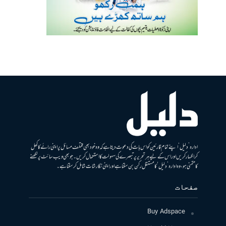
ادارہ ’دلیل‘ اپنے تمام قارئین کو اس بات کی دعوت دیتا ہے کہ وہ خود بھی مختلف مسائل پر اپنی رائے کا کھل
کر اظہار کریں اور اس کے لیے ہر تحریر پر تبصرے کی سہولت کا استعمال کریں۔ جو بھی ویب سائٹ پر لکھنے
کا متمنی ہو، وہ ادارہ ’دلیل‘ کا مستقل رکن بن سکتا ہے اور اپنی نگارشات شامل کرسکتا ہے۔
صفحات
Buy Adspace