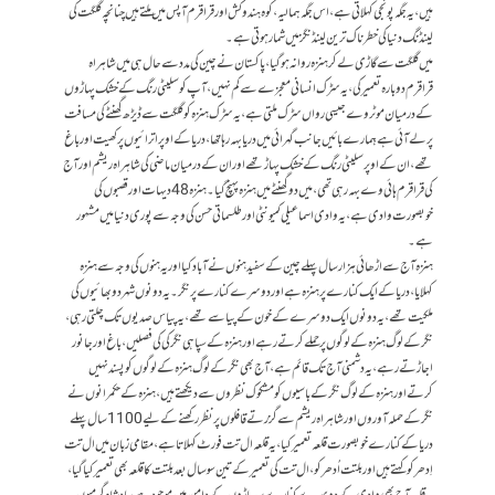
ہیں، یہ جگہ پونجی کہلاتی ہے، اس جگہ ہمالیہ، کوہ ہندو کش اور قراقرم آپس میں ملتے ہیں چنانچہ گلگت کی
لینڈنگ دنیا کی خطرناک ترین لینڈنگز میں شمار ہوتی ہے۔
میں گلگت سے گاڑی لے کر ہنزہ روانہ ہوگیا، پاکستان نے چین کی مدد سے حال ہی میں شاہراہ
قراقرم دوبارہ تعمیر کی، یہ سڑک انسانی معجزے سے کم نہیں، آپ کو سلیٹی رنگ کے خشک پہاڑوں
کے درمیان موٹروے جیسی رواں سڑک ملتی ہے، یہ سڑک ہنزہ کو گلگت سے ڈیڑھ گھنٹے کی مسافت
پر لے آئی ہے، ہمارے بائیں جانب گہرائی میں دریا بہہ رہا تھا، دریا کے اوپر اترائیوں پر کھیت اور باغ
تھے، ان کے اوپر سلیٹی رنگ کے خشک پہاڑ تھے اور ان کے درمیان ماضی کی شاہراہ ریشم اور آج
کی قراقرم ہائی وے بہہ رہی تھی، میں دو گھنٹے میں ہنزہ پہنچ گیا۔ہنزہ48 دیہات اور قصبوں کی
خوبصورت وادی ہے، یہ وادی اسماعیلی کمیونٹی اور طلسماتی حسن کی وجہ سے پوری دنیا میں مشہور
ہے۔
ہنزہ آج سے اڑھائی ہزار سال پہلے چین کے سفید ہنوں نے آباد کیا اور یہ ہنوں کی وجہ سے ہنزہ
کہلایا، دریا کے ایک کنارے پر ہنزہ ہے اور دوسرے کنارے پر نگر۔ یہ دونوں شہر دو بھائیوں کی
ملکیت تھے، یہ دونوں ایک دوسرے کے خون کے پیاسے تھے، یہ پیاس صدیوں تک چلتی رہی،
نگر کے لوگ ہنزہ کے لوگوں پر حملے کرتے رہے اور ہنزہ کے سپاہی نگر کی کی فصلیں، باغ اور جانور
اجاڑتے رہے، یہ دشمنی آج تک قائم ہے، آج بھی نگر کے لوگ ہنزہ کے لوگوں کو پسند نہیں
کرتے اور ہنزہ کے لوگ نگر کے باسیوں کو مشکوک نظروں سے دیکھتے ہیں، ہنزہ کے حکمرانوں نے
نگر کے حملہ آوروں اور شاہراہ ریشم سے گزرتے قافلوں پر نظر رکھنے کے لیے 1100 سال پہلے
دریا کے کنارے خوبصورت قلعہ تعمیر کیا، یہ قلعہ ال تت فورٹ کہلاتا ہے، مقامی زبان میں ال تت
اِدھر کو کہتے ہیں اور بلتت اُدھرکو، ال تت کی تعمیر کے تین سو سال بعد بلتت کا قلعہ بھی تعمیر کیا گیا،