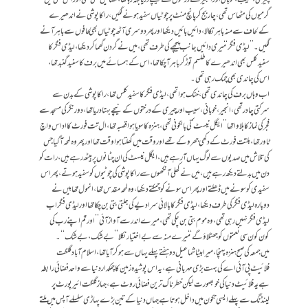
گرمیوں کی مٹھاس تھی، چار بج کر پانچ منٹ پر چوٹیاں سفید ہونے لگیں، راکا پوشی نے اندھیرے
کے لحاف سے منہ باہر نکالا، دائیں بائیں دیکھا اور پھر دوسری آٹھ چوٹیاں بھی لحافوں سے باہر آنے
لگیں۔ ’’لیڈی فنگر‘‘ میری دائیں جانب پیچھے کی طرف تھی، میں نے گردن گھما کر دیکھا، لیڈی فنگر کا
سفید کلس بھی اندھیرے کا طلسم توڑ کر باہر آ چکا تھا، اس کے ہمسائے میں برف کا سفید گنبد تھا،
اس کی چاندی بھی چمک رہی تھی۔
اب وہاں برف کی چاندی تھی، خنک ہوا تھی، لیڈی فنگر کا سفید کلس تھا، راکاپوشی کے بدن سے
سرکتی چادر تھی، انجیر، خوبانی، سیب اور چیری کے درختوں کے نیچے بہتا دریا تھا، دور نگر کی مسجد سے
فجر کی نماز کا بلاوا تھا ’’ایگل نیسٹ‘‘ کی بالکونی تھی، ہنزہ کا سویا ہوا قصبہ تھا،ال تت فورٹ کا اداس واچ
ٹاور تھا، بلتت فورٹ کے دکھی جھروکے تھے اور وقت میں گھلتا ہوا وقت تھا اور پھر وہ لمحہ آگیا جس
کی تلاش میں صدیوں سے لوگ یہاں آ رہے ہیں، ایگل نیسٹ کی ان چٹانوں پر بیٹھ رہے ہیں، رات کو
دن میں بدلتے دیکھ رہے ہیں، میں نے کھلی آنکھوں سے راکا پوشی کی چوٹیوں کو سفید ہوتے، پھر اس
سفیدی کو سونے میں ڈھلتے اور پھر اس سونے کو چمکتے دیکھا، وہ لمحہ مقدس تھا، انمول تھا، میں نے
دوبارہ لیڈی فنگر کی طرف دیکھا، لیڈی فنگر کا بالائی سرا دیے کی جلتی بتی بن چکا تھا اور لیڈی فنگر اب
لیڈی فنگر نہیں رہی تھی، وہ موم بتی بن چکی تھی، میرے اندر سے آواز آئی ’’اور تم اپنے رب کی
کون کون سی نعمتوں کو جھٹلاؤ گے‘‘ میرے منہ سے بے اختیار نکلا ’’بے شک، بے شک‘‘۔
میں جمعہ کی صبح ہنزہ پہنچا، میرا بیٹا شماعیل دو ہفتے پہلے یہاں سے ہو کر آیا تھا، اسلام آباد گلگت
فلائیٹ پی آئی اے کی بہت بڑی مہربانی ہے، یہ اس پوشیدہ زمین کا چمکدار دنیا سے واحد فضائی رابطہ
ہے، یہ فلائیٹ دنیا کی خوبصورت لیکن خطرناک ترین فضائی روٹ ہے، جہاز گلگت ائیر پورٹ پر
لینڈنگ سے پہلے ایسی تکون میں داخل ہوتا ہے جہاں دنیا کے تین بڑے پہاڑی سلسلے آپس میں ملتے