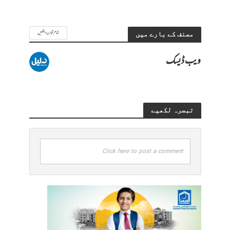
تمام تحاریر دیکھیں
مصنف کے بارے میں
ویب ڈیسک
تبصرہ لکھیے
Click here to post a comment