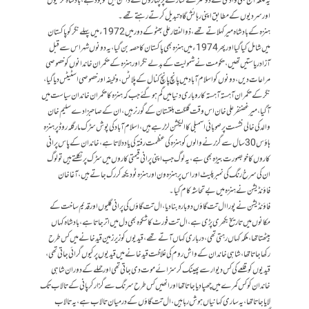
یہ قلعہ آج بھی وادی کے دوسرے کنارے پر پہاڑوں کے دامن میں موجود ہے، بادشاہ گرمیوں
اور سردیوں کے مطابق اپنی رہائش گاہ تبدیل کرتے رہتے تھے۔
ہنزہ کے بادشاہ میر کہلاتے تھے، ذوالفقار علی بھٹو کے دور میں 1972ء میں پہلے نگر کو پاکستان
میں شامل کیا گیا اور پھر 1974ء میں ہنزہ بھی پاکستان کا حصہ بن گیا، یہ دونوں شہر اس سے قبل
آزاد ریاستیں تھیں، حکومت نے شمولیت کے بدلے نگر اور ہنزہ کے حکمران خاندانوں کو خصوصی
مراعات دیں، دونوں کو اسلام آباد میں پانچ پانچ کنال کے پلاٹس، وظیفہ اور خصوصی اسٹیٹس دیا گیا،
نگر کے حکمران آہستہ آہستہ کاروباری دنیا میں گم ہو گئے جب کہ ہنزہ کا حکمران خاندان سیاست میں
آگیا ، میر غضنفر علی خان اس وقت گلگت بلتستان کے گورنر ہیں، ان کے صاحبزادے سلیم خان
والد کی خالی نشست پر صوبائی اسمبلی کاالیکشن لڑ رہے ہیں، اسلام آباد کی پوش سڑک مارگلہ روڈ پر ہنزہ
ہاؤس 30 سال سے گزرنے والوں کو ہنزہ کی عظمت رفتہ کی یاد دلاتا ہے، خاندان کے پاس پرانی
کاروں کا خوبصورت بیڑہ بھی ہے، یہ لوگ جب اپنی پرانی قیمتی کاروں میں سڑک پر نکلتے ہیں تو لوگ
ان کی سرخ رنگ کی نمبر پلیٹ اور اس پر ہنزہ ون اور ہنزہ ٹو دیکھ کر رک جاتے ہیں، آغا خان
فاؤنڈیشن نے ہنزہ میں بے تحاشہ کام کیا۔
فاؤنڈیشن نے پورا ال تت گاؤں دوبارہ بنا دیا، ال تت گاؤں کی پرانی گلیوں اور قدیم ساخت کے
مکانوں میں تاریخ بکھری پڑی ہے، ال تت فورٹ کا شکوہ بھی دل میں اتر جاتا ہے، بادشاہ کہاں
بیٹھتا تھا، ملکہ کہاں رہتی تھی، درباری کہاں آتے تھے، قیدیوں کو زیر زمین قید خانے میں کس طرح
رکھا جاتا تھا، شاہی خاندان کے واش روم کی غلاظت قید خانے میں قیدیوں پر کیوں گرائی جاتی تھی،
قیدیوں کو قلعے کی کس دیوار سے پھینک کر سزائے موت دی جاتی تھی اور حملے کے دوران شاہی
خاندان کو کس کمرے میں چھپا دیا جاتا تھا اور انھیں کس طرح سرنگ سے گزار کر پانی کے تالاب تک
لایا جاتا تھا،یہ ساری کہانیاں ہوش ربا ہیں، ال تت گاؤں کے درمیان تالاب ہے، یہ تالاب