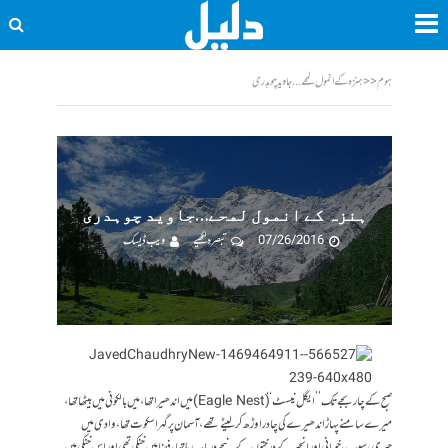
ہوم
<<
ہنزہ کے انمول لمحے...جاوید چوہدری
ہنزہ کے انمول لمحے…جاوید چوہدری
07/26/2016
تبصرہ لکھیے
ویب ڈیسک
صبح کے چار بجے تک ’’ایگل نیسٹ‘‘ (Eagle Nest) میں اندھیرا تھا، میں بالکونی میں بیٹھا تھا،
میرے سامنے پہاڑ اندھیرے کی چادر اوڑھ کر لیٹے تھے، آسمان پر گہرا سکوت تھا، وادی میں
چیری، سیب، خوبانی اور انجیر کے درختوں کے نیچے دریا بہہ رہا تھا، فضا میں خنکی تھی اور اس خنکی میں