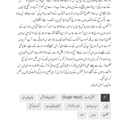
ہزار میٹر سے زیادہ بلند ہیں،یہ دنیا میں اس نوعیت کا واحد مقام ہے، آپ دس منٹ کی کوشش
کے بعد دنیا کی اس چھت پر پہنچ جاتے ہیں جہاں سے آپ دائرے میں گھوم کر گیارہ برفیلی چوٹیاں
دیکھ سکتے ہیں، یہ مقام طلوع آفتاب اور غروب آفتاب کے وقت سیاحوں کی ’’عبادت گاہ‘‘ بن جاتا
ہے، لوگ صبح کے وقت یہاں سے سورج کو گیارہ چوٹیوں پر دستک دیتے دیکھتے ہیں۔
آنکھوں کے سامنے برف پوش چوٹیاں اندھیرے کا نقاب الٹ کر سامنے آتی ہیں، پھر ان کے
رخساروں پر سورج کا سنہرا پن اترتا ہے، پھر یہ سنہرا پن چمکنے لگتا ہے اور پھر پوری وادی میں نیا دن
طلوع ہو جاتا ہے، یہ جگہ غروب آفتاب کے وقت ایک بار پھر مقدس ہو جاتی ہے، آپ اگر یہاں
کھڑے ہوں تو سورج آپ کی نظروں کے سامنے اپنی کرنیں سمیٹے گا اور سونے کے لیے راکا پوشی
کے برفیلے غاروں میں گم ہو جائے گا، صبح اور شام ایگل نیسٹ کے دو خوبصورت انمول وقت ہیں،
یہ لائف ٹائم تجربہ ہیں اور میں دو دن یہ لائف ٹائم تجربہ کرتا رہا یہاں تک کہ میں کل سوموار کی صبح
گلگت آنے سے پہلے بھی بالکونی میں بیٹھ کر راکا پوشی پر صبح صادق کو اترتے دیکھتا رہا، وادی میں اس
وقت روحوں کے قہقہے اور فرشتوں کے پروں کی آوازیں آ رہی تھیں اور زندگی وقت کی تال پر رقص
کر رہی تھی۔
وہ ایک انمول لمحہ تھا۔
ٹیگز
’’ایگل نیسٹ‘‘ (Eagle Nest)
آغا خان فاؤنڈیشن
جاوید چوہدری
چین
سیر وسیاحت
شاہراہ قراقرم
شمالی علاقہ جات
کوہ ہندوکش
گلگت
ہمالیہ
ہنزہ