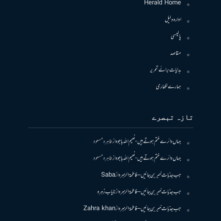
Herald Home
ادارہ دلیل
پالیسی
مقاصد
ہدایات برائے تحریر
ہمارے لکھاری
تازہ تبصرے
جہاں دائرے ختم ہوتے ہیں- نعیم اللہ باجوہ
از
طاہرہ مسعود
جہاں دائرے ختم ہوتے ہیں- نعیم اللہ باجوہ
از
طاہرہ مسعود
جب جذبات خبر بن جائیں – فاطمۃالزہرہ
از
Saba
جب جذبات خبر بن جائیں – فاطمۃالزہرہ
از
نایاب زہرہ
جب جذبات خبر بن جائیں – فاطمۃالزہرہ
از
Zahra khan