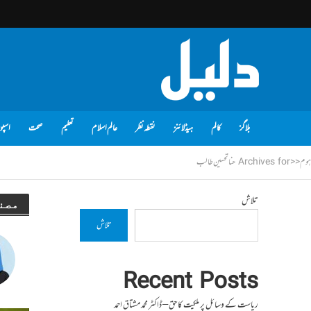
بلاگز
کالم
ہیڈلائنز
نقطہ نظر
عالم اسلام
تعلیم
صحت
اسپو
ہوم
<<
Archives for حنا تحسین طالب
تلاش
مصن
تلاش
Recent Posts
ریاست کے وسائل پر ملکیت کا حق – ڈاکٹر محمد مشتاق احمد