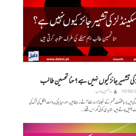
 کی تشہیر جائز کیوں نہیں ہے؟ حنا تحسین طالب
10/06/
حنا تحسین طالب
گی میں بارہا مختلف قسم کے سکینڈلز سامنے آتے رہتے ہیں، اور میڈیا کی بدولت جنگل کی آگ کی
پھیل جاتے ہیں، شاید ہی کوئی گھر اس فتنے...