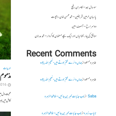
سو سال بعد – کامران رفیع
پاسبانِ حرمین شریفین – محمد محسن خان راجپوت
دوسرا رخ – آصف امین
منافق کی چار نشانیاں اور ایک سچے مسلمان کا کردار – محمد عدنان
Recent Comments
طاہرہ مسعود
از
جہاں دائرے ختم ہوتے ہیں- نعیم اللہ باجوہ
ادبیات
مذموم 
طاہرہ مسعود
از
جہاں دائرے ختم ہوتے ہیں- نعیم اللہ باجوہ
2016
محبت دل م
Saba
از
جب جذبات خبر بن جائیں – فاطمۃالزہرہ
کامل میں ب
نایاب زہرہ
از
جب جذبات خبر بن جائیں – فاطمۃالزہرہ