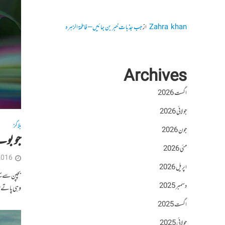
Zahra khan
از
جب جذبات خبر بن جائیں – فاطمۃالزہرہ
Archives
اگست 2026
جولائی 2026
بلاگز
جون 2026
جو بوت
مئی 2026
2016
اپریل 2026
بچپن سے سن
دسمبر 2025
وہی پاتے ہی
اگست 2025
جولائی 2025