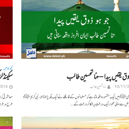
کچھ خاص
ذوق یقیں پیدا – حنا تحسین طالب
سکینڈلز
10/11/
حنا تحسین طالب
2016
ﷺ میں ایک مشہور واقعہ ملتا ہے کہ مسلمانوں کے قافلے نے ایک جگہ پڑاؤ ڈالا، نبی کریمﷺ
معاشرتی زند
ض سے اپنی تلوار ایک درخت پر لٹکا کر درخت کے...
طرح ہر طرف 