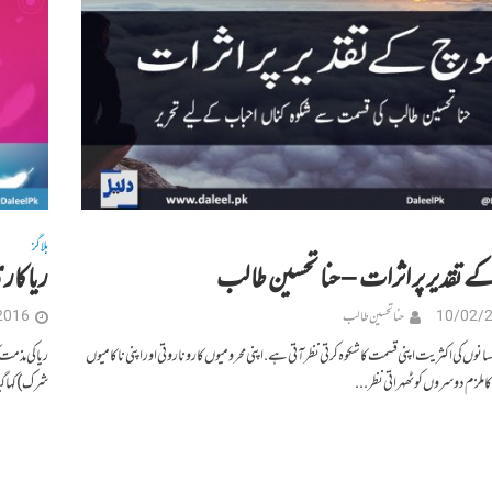
بلاگز
 تقدیر پر اثرات – حنا تحسین طالب
ریاکاری
10/02/
حنا تحسین طالب
2016
وں کی اکثریت اپنی قسمت کا شکوہ کرتی نظر آتی ہے. اپنی محرومیوں کا رونا روتی اور اپنی ناکامیوں
ریا کی مذمت
 کا ملزم دوسروں کو ٹھہراتی نظر...
شرک) کہا گیا