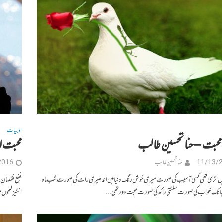
ادبیات
محبت – حنا تحسین طالب
محبت ا
11/13/
حنا تحسین طالب
2016
یں اتری تھی کسی آسیب کی صورت میری خوش رنگ دنیا میں اندھیری رات کی صورت شب ماہ
نفع نقصان س
ھیانک خواب کی صورت سلگتی راکھ کی صورت محبت دور تھی...
انگیز لمحوں 