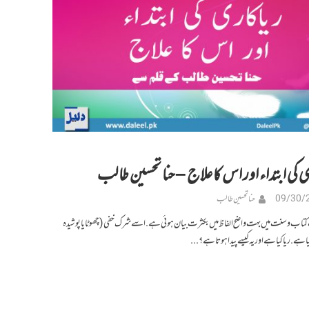
 کی ابتداء اور اس کا علاج – حنا تحسین طالب
09/30/
حنا تحسین طالب
 کتاب و سنت میں بہت واضح الفاظ میں بکثرت بیان ہوئی ہے. اسے شرک خفی (چھوٹا یا پوشیدہ
 ہے. ریا کیا ہے اور یہ کیسے پیدا ہوتا ہے؟...