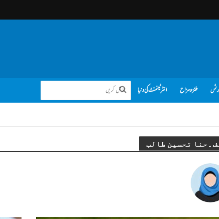
رٹس
طنز و مزاح
انٹرٹینمنٹ کی دنیا
ف۔حنا تحسین طالب