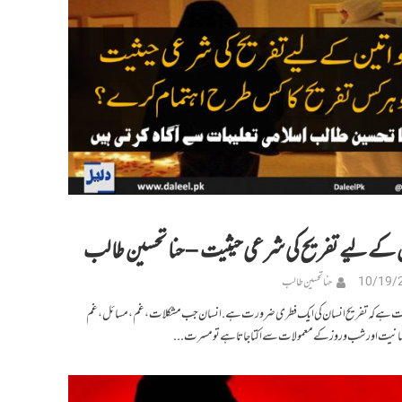
 کےلیے تفریح کی شرعی حیثیت – حنا تحسین طالب
10/19/
حنا تحسین طالب
قت ہے کہ تفریح انسان کی ایک فطری ضرورت ہے. انسان جب مشکلات، غم، مسائل، غم
سانیت اور شب و روز کے معمولات سے اکتا جاتا ہے تو مسرت...