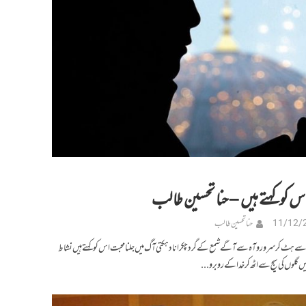
س کو کہتے ہیں – حنا تحسین طالب
11/12/
حنا تحسین طالب
ے ہٹ کر سرور و آہ سے آگے شمع کے گرد چکرانا دہکتی آگ میں جلنا محبت اس کو کہتے ہیں نشاط
میں گلوں کی سیج سے اٹھ کر خدا کے روبرو...