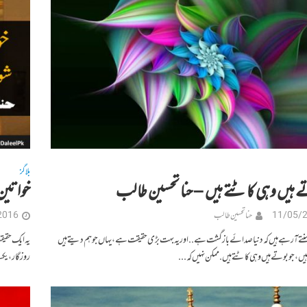
بلاگز
ے ہیں وہی کاٹتے ہیں – حنا تحسین طالب
خواتین
11/05/
حنا تحسین طالب
2016
تے آر ہے ہیں کہ دنیا صدائے بازگشت ہے.. اور یہ بہت بڑی حقیقت ہے، یہاں جو ہم دیتے ہیں
یہ ایک حقی
ں، جو بوتے ہیں وہی کاٹتے ہیں. ممکن نہیں کہ...
روزگار، یک