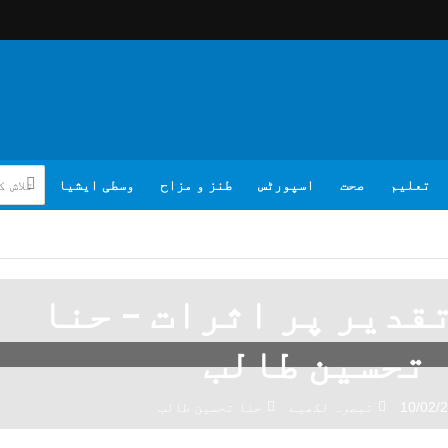
تعلیم
صحت
اسپورٹس
طنز و مزاح
وسطی ایشیا
تقدیر پر اثرات – حنا
تحسین طالب
10/02/
تبصرہ لکھیے
حنا تحسین طالب