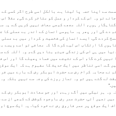
مت سے اپنا حصہ پا لیتا ہے. بالکل اسی طرح اگر کسی کے 
ائے تو وہ اس کے کردار و عمل کو متاثر کرے گی، مثلا اس 
گناہگار ہوں، اللہ مجھے کبھی معاف نہیں کریں گے. یہ سو
م دے گی اور پھر یہ مایوسی انسان کے اندر بے عملی کا ج
سخ کردے گی. ایسے انسان کی شخصیت و کردار میں بے عملی
اہوں کا ارتکاب اس لیے کرے گا کہ معافی تو اسے ویسے بھ
نیا میں ہی اس کی زندگی جہنم بنا دیں گے، وہ اللہ کے س
 نہیں کرے گا، اس کے نتیجے میں فساد پھیلے گا اور اس ف
یں گے. اسی تناظر میں ایک حدیث کا مفہوم ہے کہ ایک موقع
م نے صحابہ کرام رض سے حضرت ابوبکر رض کے بارے میں فر
قت لے گئے ہیں تو وہ نماز روزے کی وجہ سے نہیں بلکہ وہ 
ں.“
ہ وہ ہر نیکی میں آگے رہے، اور جو سعادت ابوبکر رض کے 
میں نھیں آئی. حضرت عمر رض باوجود کوشش کے کبھی ان سے 
ف ایک موقع پر عمر فاروق رض نے خود کیا. یہ ایک سوچ اور