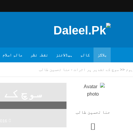
بلاگز
کالم
ہیڈلائنز
نقطہ نظر
عالم اسلام
ہوم
<<
سوچ کے تقدیر پر اثرات - حنا تحسین طالب
سوچ کے 
حنا تحسین طالب
2016