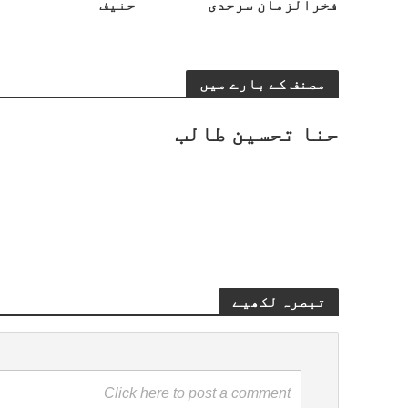
فخرالزمان سرحدی
حنیف
مصنف کے بارے میں
حنا تحسین طالب
تبصرہ لکھیے
Click here to post a comment