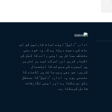
ادارہ ’دلیل‘ اپنے تمام قارئین کو اس
بات کی دعوت دیتا ہے کہ وہ خود بھی
مختلف مسائل پر اپنی رائے کا کھل کر
اظہار کریں اور اس کے لیے ہر تحریر
پر تبصرے کی سہولت کا استعمال
کریں۔ جو بھی ویب سائٹ پر لکھنے کا
متمنی ہو، وہ ادارہ ’دلیل‘ کا مستقل
رکن بن سکتا ہے اور اپنی نگارشات
شامل کرسکتا ہے۔