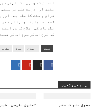
انسان کو چاہیے کہ اپنی سوچ
یقین اور درست علم پر مبنی ہ
قرآن و سنت کا علم ہے، اور 
قسمت سنوارنا چاہتا ہے تو ا
نظریات کی اصلاح کرے، اپنے د
کس طرح اس کی سوچ اس کی قسمت
ٹیگز
انسان
سوچ
فطرے
یہ بھی پڑھیں
حصولِ علم کا سفر –
تحلیل نفیسی – شہز