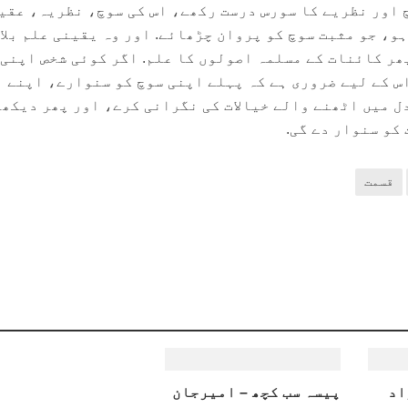
 اور نظریے کا سورس درست رکھے، اس کی سوچ، نظریہ، عقی
و، جو مثبت سوچ کو پروان چڑھائے. اور وہ یقینی علم بلا
پھر کائنات کے مسلمہ اصولوں کا علم. اگر کوئی شخص اپنی
س کے لیے ضروری ہے کہ پہلے اپنی سوچ کو سنوارے، اپنے
ل میں اٹھنے والے خیالات کی نگرانی کرے، اور پھر دیکھے
 کو سنوار دے گی.
قسمت
اد
پیسہ سب کچھ – امیرجان