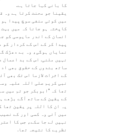
کا بانی کہا جاتا ہے.
یقینا جو محنت کرتا ہے وہ قس
میں کوئی منفی سوچ پیدا ہو ج
کاپختہ ہو جانا کہ میں بہت 
انسان کے اندر مایوسی کو جن
پیدا کر کے اس کے کردار کو م
نمایاں ہوگی، وہ بے دھڑک گن
نہیں ملنی. اس کے بد اعمال د
ساتھ بندوں کے حقوق بھی ادا
کے اثرات لازما اس تک بھی آئ
نبی کریم صلی اللہ علیہ وسل
تھا کہ ”ابوبکر جو تم میں سب
کے یقین کے ساتھ آگے بڑھے ہی
یہ ان کا اللہ پر یقین تھا ک
میں آئی وہ کسی اور کے نصیب 
نہیں لے جا سکے، جس کا اعترا
نظریے کا نتیجہ تھا.