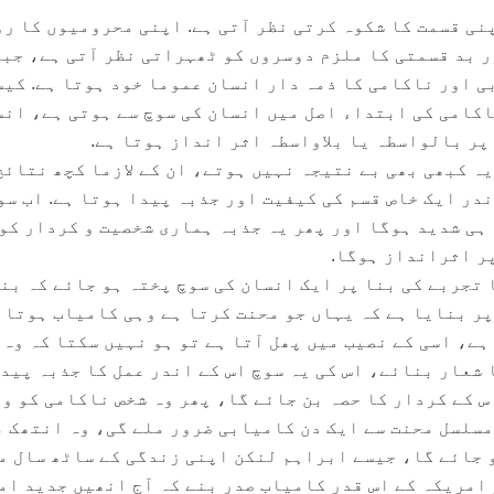
نی قسمت کا شکوہ کرتی نظر آتی ہے. اپنی محرومیوں کا ر
 بد قسمتی کا ملزم دوسروں کو ٹھہراتی نظر آتی ہے، جب
ی اور ناکامی کا ذمہ دار انسان عموما خود ہوتا ہے. کی
اکامی کی ابتداء اصل میں انسان کی سوچ سے ہوتی ہے، ان
پر بالواسطہ یا بلاواسطہ اثر انداز ہوتا ہے.
ہ کبھی بھی بے نتیجہ نہیں ہوتے، ان کے لازما کچھ نتائج
در ایک خاص قسم کی کیفیت اور جذبہ پیدا ہوتا ہے. اب سو
ہی شدید ہوگا اور پھر یہ جذبہ ہماری شخصیت و کردار کو
ر اثرانداز ہوگا.
 تجربے کی بنا پر ایک انسان کی سوچ پختہ ہو جائے کہ بن
پر بنایا ہے کہ یہاں جو محنت کرتا ہے وہی کامیاب ہوتا 
ہے، اسی کے نصیب میں پھل آتا ہے تو ہو نہیں سکتا کہ وہ
 شعار بنائے، اس کی یہ سوچ اس کے اندر عمل کا جذبہ پید
س کے کردار کا حصہ بن جائے گا، پھر وہ شخص ناکامی کو و
مسلسل محنت سے ایک دن کامیابی ضرور ملے گی، وہ انتھک 
و جائے گا، جیسے ابراہم لنکن اپنی زندگی کے ساٹھ سال م
 امریکہ کے اس قدر کامیاب صدر بنے کہ آج انھیں جدید ام