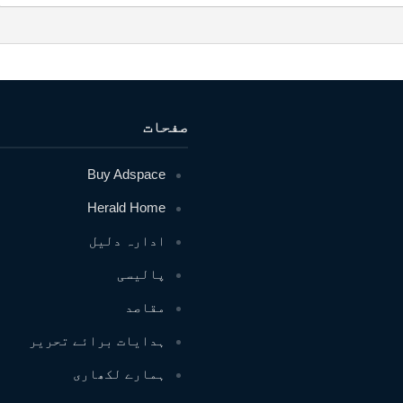
صفحات
Buy Adspace
Herald Home
ادارہ دلیل
پالیسی
مقاصد
ہدایات برائے تحریر
ہمارے لکھاری