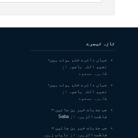
تازہ تبصرے
جہاں دائرے ختم ہوتے ہیں-
نعیم اللہ باجوہ
از
طاہرہ مسعود
جہاں دائرے ختم ہوتے ہیں-
نعیم اللہ باجوہ
از
طاہرہ مسعود
جب جذبات خبر بن جائیں –
فاطمۃالزہرہ
از
Saba
جب جذبات خبر بن جائیں –
فاطمۃالزہرہ
از
نایاب زہرہ