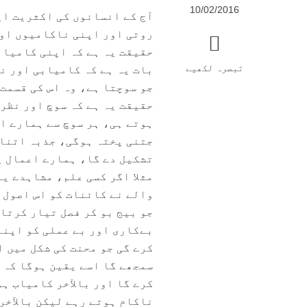
10/02/2016
آج کے انسانوں کی اکثریت اپ
روتی اور اپنی ناکامیوں اور
حقیقت یہ ہے کہ اپنی کامیاب
تبصرہ لکھیے
بات یہ ہے کہ کامیابی اور ن
جو سوچتا ہے، وہ اس کی قسمت 
حقیقت یہ ہے کہ سوچ اور نظری
ہوتے ہی، ہر سوچ سے ہمارے ان
جتنی پختہ ہوگی، جذبہ اتنا 
تشکیل دے گا، ہمارے اعمال پ
مثلا اگر کسی علم، مشاہدے یا
والے نے کائنات کو اس اصول 
جو بیج بو کر فصل تیار کرتا 
بےکاری اور بے عملی کو اپنا
کرے گی جو محنت کی شکل میں ا
سمجھے گا اسے یقین ہوگا کہ 
کرے گا اور بالآخر کامیاب ہ
ناکام ہوتے رہے لیکن بالآخر