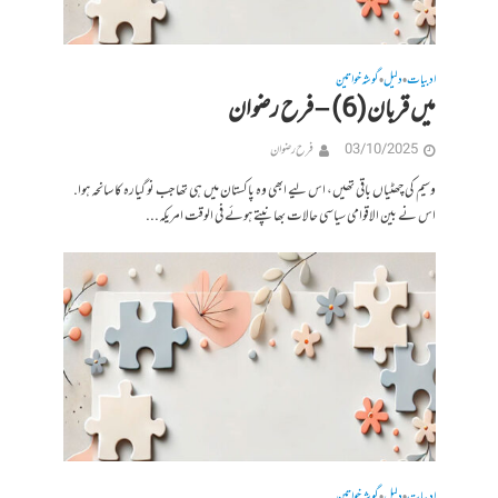
ادبیات
دلیل
گوشہ خواتین
•
•
میں قربان(6) – فرح رضوان
03/10/2025
فرح رضوان
وسیم کی چھٹیاں باقی تھیں، اس لیے ابھی وہ پاکستان میں ہی تھا جب نو گیارہ کا سانحہ ہوا.
اس نے بین الاقوامی سیاسی حالات بھانپتے ہوئے فی الوقت امریکہ...
ادبیات
دلیل
گوشہ خواتین