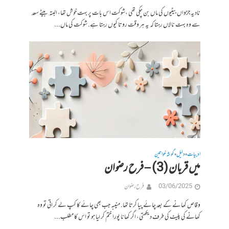
نادیہ جڑواں بیٹیوں کی ماں بن چکی تھی ،شوکت اس بات پر بہت خوش تھا، البتہ بیٹے سعد
سے وہ بہت نالاں رہتا کہ یہ ہر وقت روتا کیوں رہتا ہے. شوکت کی ماں...
ادبیات
دلیل
گوشہ خواتین
•
•
میں قربان (3) – فرح رضوان
03/06/2025
فرح رضوان
وقاص کھانے کے بعد چائے پیا کرتا تھا. منیبه جب بھی چائے کا کپ لے کر اتی تو وہ
کھانے کی پلیٹ کی طرف دیکھتی، اگر کھانا پورا ختم کر لیا ہو تو اس کا مطلب...