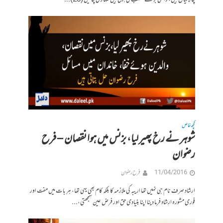
چالاکیاں ہیں، واقعی بڑ ے غضب کی ہوتی ہیں تمہاری چالیں (28)...
کچھ خاص
شوہر نے رخ پھیر لیا، بزنس میں ہوا نقصان – فرح
رضوان
11/04/2016
فرح رضوان
ارشاد صرف نام ہی نہیں تھا اریبہ کی ملازمہ کا بلکہ کام بھی یہی تھا، ہر بات میں مفت اور
فوری مشورہ ارشاد فرما دینا اپنا بنیادی حق اور فرض عین سمجھتی،...