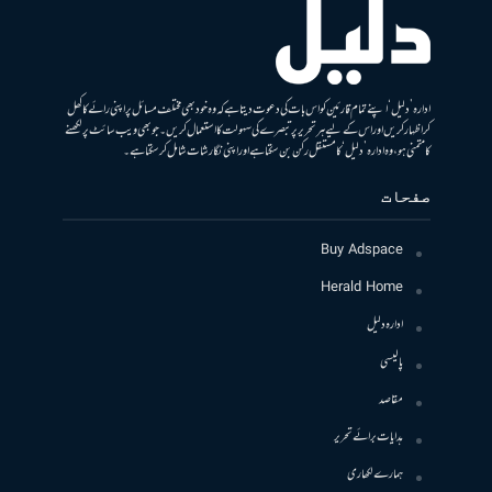
ادارہ ’دلیل‘ اپنے تمام قارئین کو اس بات کی دعوت دیتا ہے کہ وہ خود بھی مختلف مسائل پر اپنی رائے کا کھل
کر اظہار کریں اور اس کے لیے ہر تحریر پر تبصرے کی سہولت کا استعمال کریں۔ جو بھی ویب سائٹ پر لکھنے
کا متمنی ہو، وہ ادارہ ’دلیل‘ کا مستقل رکن بن سکتا ہے اور اپنی نگارشات شامل کرسکتا ہے۔
صفحات
Buy Adspace
Herald Home
ادارہ دلیل
پالیسی
مقاصد
ہدایات برائے تحریر
ہمارے لکھاری