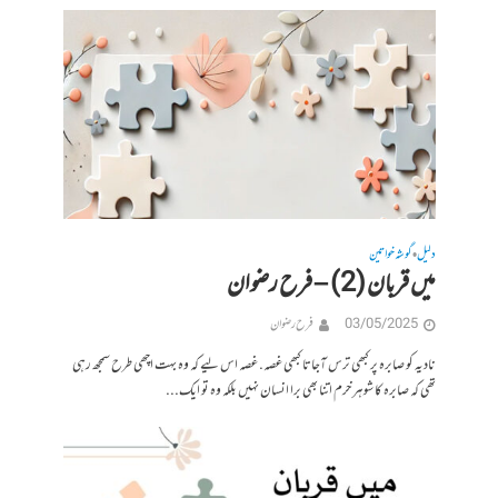
دلیل
گوشہ خواتین
•
میں قربان (2) – فرح رضوان
03/05/2025
فرح رضوان
نادیہ کو صابرہ پر کبھی ترس آجاتا کبھی غصه. غصہ اس لیے کہ وہ بہت اچھی طرح سمجھ رہی
تھی کہ صابرہ کا شوہر خرم اتنا بھی برا انسان نہیں بلکہ وہ تو ایک...