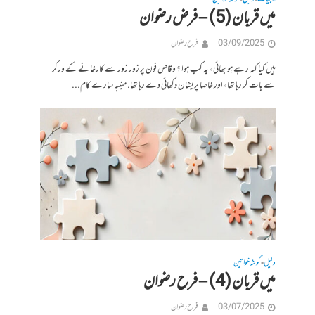
•
•
میں قربان (5) – فرض رضوان
03/09/2025
فرح رضوان
ہیں کیا کہہ رہے ہو بھائی، یہ کب ہوا ؟ وقاص فون پر زور زور سے کارخانے کے ورکر
سے بات کر رہا تھا، اور خاصا پریشان دکھائی دے رہا تھا. منیبه سارے کام...
دلیل
گوشہ خواتین
•
میں قربان (4) – فرح رضوان
03/07/2025
فرح رضوان