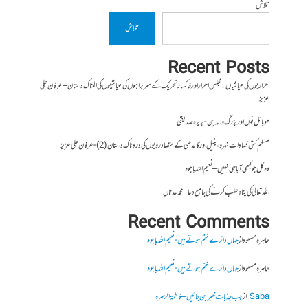
تلاش
تلاش
Recent Posts
احراریوں کی عیاشیاں : مجلس احرار اور خاکسار تحریک کے سربراہوں کی عیاشیوں کی المناک داستان – عرفان علی
عزیز
موبائل فون اور بزرگ والدین- بریرہ صدیقی
مسلم کش فسادات نہرو، پٹیل اور گاندھی کے متضاد رویوں کی درد ناک داستان (2)- عرفان علی عزیز
وہ کل جو کبھی آیا ہی نہیں – نعیم اللہ باجوہ
اللہ تعالیٰ کی پناہ طلب کرنے کی جامع دعا – محمد عدنان
Recent Comments
طاہرہ مسعود
از
جہاں دائرے ختم ہوتے ہیں- نعیم اللہ باجوہ
طاہرہ مسعود
از
جہاں دائرے ختم ہوتے ہیں- نعیم اللہ باجوہ
Saba
از
جب جذبات خبر بن جائیں – فاطمۃالزہرہ