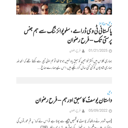
دلیل
ہیڈلائنز
•
پاکستانی ٹی وی ڈرامے، سلوپوائزننگ سے ہم جنس
پرستی تک – فرح رضوان
01/21/2025
فرح رضوان
ہماری کلاس میں اکثر خواتین کو سبق یاد نہیں ہوتا تھا تو ہم اپنی ٹیچر سے کہتے تھے کہ الحمد للہ
ہماری شادیوں کوکئی کئی سال گزر چکے ہیں،اس لیےہمارے دماغ...
دلیل
داستان یوسفؑ کا سبق اورہم – فرح رضوان
05/09/2022
فرح رضوان
[جب شوہر نے دیکھا کہ یوسفؑ کا قمیص پیچھے سے پھٹا ہے تو اس نے کہا “یہ تم عورتوں کی