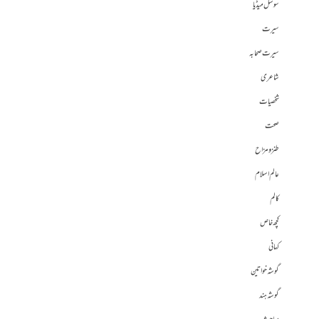
سوشل میڈیا
سیرت
سیرت صحابہ
شاعری
شخصیات
صحت
طنز و مزاح
عالم اسلام
کالم
کچھ خاص
کہانی
گوشہ خواتین
گوشہ ہند