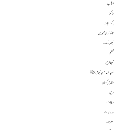
انتخاب
بلاگز
پاکستانیات
تازہ ترین خبریں
تبصرہ کتب
تعلیم
ٹیکنالوجی
خطبہ جمعہ مسجد نبوی ﷺ
دفاع پاکستان
دلیل
دینیات
روحانیات
سفرنامہ