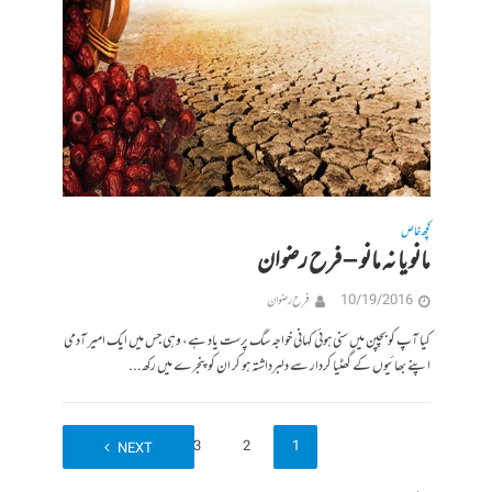
کچھ خاص
مانو یا نہ مانو – فرح رضوان
10/19/2016
فرح رضوان
کیا آپ کو بچپن میں سنی ہوئی کہانی خواجہ سگ پرست یاد ہے، وہی جس میں ایک امیر آدمی
اپنے بھائیوں کے گھٹیا کردار سے دلبرداشتہ ہو کر ان کو پنجرے میں رکھ...
3
2
1
NEXT