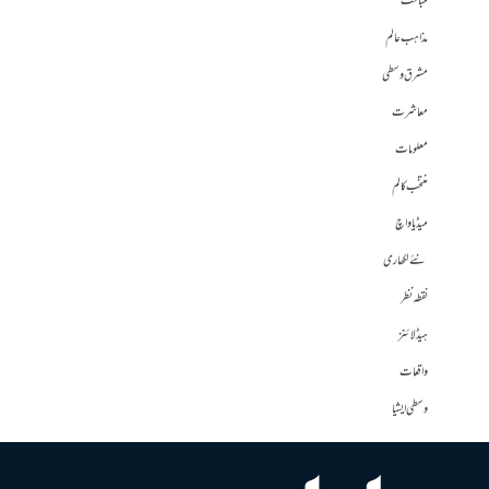
مباحث
مذاہب عالم
مشرق وسطی
معاشرت
معلومات
منتخب کالم
میڈیا واچ
نئے لکھاری
نقطہ نظر
ہیڈلائنز
واقعات
وسطی ایشیا