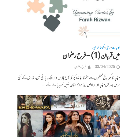
ادبیات
دلیل
گوشہ خواتین
•
•
میں قربان (1) – فرح رضوان
03/04/2025
فرح رضوان
منیبه کا گھر برقی قمقموں سے جگمگا رہا تھا کیونکہ آج ہاؤس وارمنگ پارٹی تھی، شادی کے کئی
برس بعد بھی منیبه اور وقاص اپنا خود کا مکان نہیں خرید پاۓ تھے...