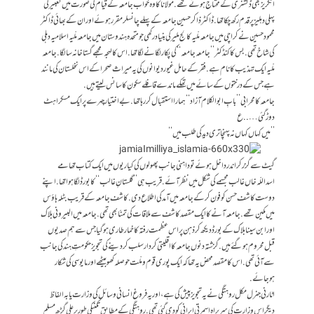
انگریز بھی ڈکشنری کے محتاج ہوتے تھے. مولانا کا وہ خواب جامعہ کے قیام کی صورت میں تعبیر کی
پہلی دہلیز پر قدم رکھ چکا تھا. ڈاکٹر ذاکر حسین جامعہ کے پہلے چانسلر مقرر ہوئے اور ان کے بھائی ڈاکٹر
محمود حسین نے کراچی میں جامعہ ملّیہ کالج ملیر کی بنیاد رکھی جو متحدہ ہندوستان میں جامعہ ملّیہ اسلامیہ دہلی
کی شاخ تھی. بس کا کنڈکٹر ’’جامعہ جامعہ‘‘ کی پکار لگانے لگا تھا. اس کا لہجہ مجھے گستاخانہ سا لگا. جامعہ
ملّیہ ایک تہذیب کا نام ہے. فقر کے حامل غیور دیوانوں کی یہ میراث صحرا کے اس نخلستان کی مانند
ہے جس کے درختوں کے سائے میں تھکے ماندے قافلے سکون کا سانس لیتے ہیں.
جامعہ کا محرابی ’’بابِ ابوالکلام آزاد‘‘ ہمارا استقبال کررہا تھا. بے اختیار چہرے پر ایک مسکراہٹ
دوڑ گئی…..ع
’’میں کہاں کہاں نہ پہنچا تری دید کی طلب میں‘‘
گیٹ سے گزر کر اندر داخل ہوئے تو داہنی جانب پھولوں کی کیاریوں میں ایک کتاب تھامے
اسداللّہ خاں غالب مجسمے کی شکل میں نظر آئے. قریب ہی ’’گلستانِ غالب‘‘ کا بورڈ لگا ہوا تھا. اپنے
دوست کاشف حسن کو فون کرکے جامعہ میں آمد کی اطلاع دی. کاشف جامعہ کے قریب بٹلہ ہاؤس
میں مکین تھے. جامعہ آنے کا ایک مقصد کاشف سے ملاقات کی تمنّا بھی تھی. جامعہ میں البیرونی بلاک
اور ابن سینا بلاک کے بورڈ دیکھ کر ذہن پر اس عظمت رفتہ کا خمار طاری ہوگیا جس سے ہم صدیوں
قبل محروم ہوگئے ہیں. گزشتہ دنوں جامعہ کا اقلیتی کردار سلب کردینے کی تجویز حکومتِ ہند کی جانب
سے آئی تھی. اس کا مقصد محض یہ تھا کہ ایک پوری قوم و ملّت حوصلہ کھو بیٹھے اور مایوسی کی شکار
ہوجائے.
اٹارنی جنرل مکل روہتگی نے یہ تجویز پیش کی ہے، اور یہ فروغ انسانی وسائل کی وزارت یا بہ الفاظ
دیگر اس وزارت کی سربراہ اسمرتی ایرانی کو دی گئی تھی. روہتگی کے مطابق تکنیکی طور پر علی گڑھ مسلم