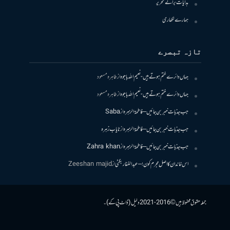
ہدایات برائے تحریر
ہمارے لکھاری
تازہ تبصرے
جہاں دائرے ختم ہوتے ہیں- نعیم اللہ باجوہ
از
طاہرہ مسعود
جہاں دائرے ختم ہوتے ہیں- نعیم اللہ باجوہ
از
طاہرہ مسعود
جب جذبات خبر بن جائیں – فاطمۃالزہرہ
از
Saba
جب جذبات خبر بن جائیں – فاطمۃالزہرہ
از
نایاب زہرہ
جب جذبات خبر بن جائیں – فاطمۃالزہرہ
از
Zahra khan
اس خاندان کا اصل مجرم کون! – عبدالغفار بگٹی
از
Zeeshan majid
جملہ حقوق محفوظ ہیں © 2016-2021 دلیل (ڈاٹ پی کے)۔