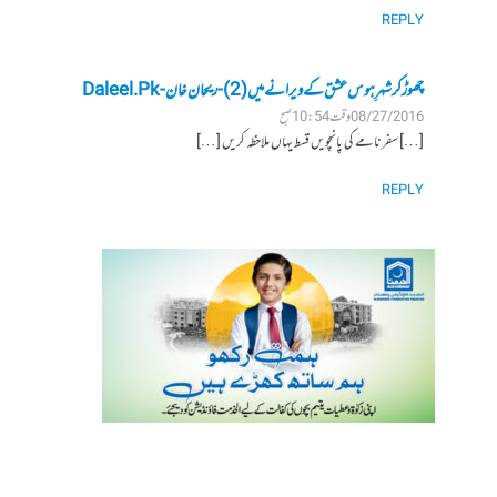
REPLY
چھوڑ کر شہرِ ہوس عشق کے ویرانے میں (2) - ریحان خان - Daleel.Pk
08/27/2016 وقت 10:54 صبح
[…] سفرنامے کی پانچویں قسط یہاں ملاحظہ کریں […]
REPLY