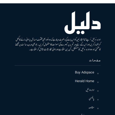
ادارہ ’دلیل‘ اپنے تمام قارئین کو اس بات کی دعوت دیتا ہے کہ وہ خود بھی مختلف مسائل پر اپنی رائے کا کھل
کر اظہار کریں اور اس کے لیے ہر تحریر پر تبصرے کی سہولت کا استعمال کریں۔ جو بھی ویب سائٹ پر لکھنے
کا متمنی ہو، وہ ادارہ ’دلیل‘ کا مستقل رکن بن سکتا ہے اور اپنی نگارشات شامل کرسکتا ہے۔
صفحات
Buy Adspace
Herald Home
ادارہ دلیل
پالیسی
مقاصد