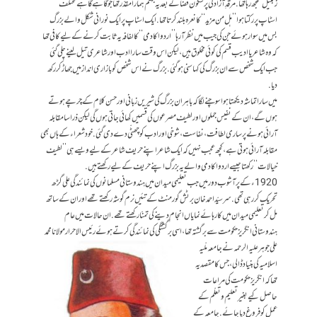
زنبیل سمجھ رہا تھا. مرقدِ آزاد کی پرسکون فضا کے بعد یہ جہنّم ہمارا مقدّر تھا جو گاہے گاہے مختلف
اسٹاپ پر رکتا ہوا ’’ہل من مزید‘‘ کا نعرہ بلند کرتا تھا. ایک اسٹاپ پر ایک نورانی شکل والے بزرگ
بس میں سوار ہوئے جن کی جیب میں نظر آرہا ’’اردو اکادمی‘‘ کا لفافہ یہ ثابت کرنے کےلیے کافی تھا
کہ وہ شاعر یا ادیب قسم کی کوئی مخلوق ہیں، لیکن اس وقت سارا ادب اور شاعری تیل لینے چلی گئی
جب ایک شخص سے ان بزرگ کی کہا سنی ہوگئی. بزرگ نے اس شخص کو بازاری انداز میں جھاڑ کر رکھ
دیا.
میں سارا تماشہ دیکھتا ہوا سوچنے لگا کہ باہر ان بزرگ کی شیریں زبانی اور حسن کلام کے چرچے ہوتے
ہوں گے، ان کے نفیس جملوں اور لطیف مصرعوں کی قسمیں کھائی جاتی ہوں گی لیکن ذرا سا مقابلہ
آرائی ہونے پر ساری لطافت، نفاست، شوخی اور ادب کو چھٹّی دے دی گئی. خود شعراء کے ہاں بھی
مقابلہ آرائی ہوتی ہے، کچھ عجب نہیں کہ ایک شاعر اپنے حریف شاعر کے لیے ویسے ہی’’لطیف
خیالات‘‘ رکھتا جیسے اردو اکادمی والے یہ بزرگ اپنے حریف کے لیے رکھتے ہیں.
1920ء کے پرآشوب دور میں جب تعلیمی میدان میں ہندوستانی مسلمانوں کی نمائندگی علی گڑھ
تحریک کررہی تھی. سر سیّد احمد خان برٹش گورمنٹ کے تئیں نرم گوشہ رکھتے تھے اور ان کے ساتھ
مل کر تعلیمی میدان میں کارہائے نمایاں انجام دینے کی تمنّا رکھتے تھے. ان حالات میں عام
ہندوستانی انگریز حکومت سے برگشتہ تھا، اسی برگشتگی کی نمائندگی کرتے ہوئے رئیس الاحرار
مولانا محمد
علی جوہر علیہ الرحمہ نے جامعہ ملّیہ
اسلامیہ کی بنیاد ڈالی، جس کا مقصد یہ
تھا کہ انگریز حکومت کی مراعات
حاصل کیے بغیر تعلیم و تعلّم کے
عمل کو فروغ دیا جائے. جامعہ کے