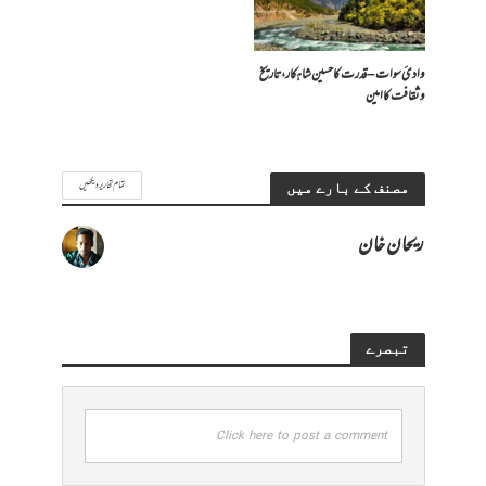
وادیٔ سوات – قدرت کا حسین شاہکار، تاریخ
و ثقافت کا امین
تمام تحاریر دیکھیں
مصنف کے بارے میں
ریحان خان
تبصرے
Click here to post a comment