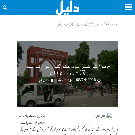
ہوم
<<
چھوڑ کر شہرِ ہوس عشق کے ویرانے میں (5) - ریحان خان
چھوڑ کر شہرِ ہوس عشق کے ویرانے میں
(5) – ریحان خان
08/24/2016
تبصرے
ریحان خان
چاندنی چوک سے جامعہ ملّیہ
اسلامیہ کی سمت جانے
والی بس میں سوار تھے. شدّت کی گھمس تھی اور خلقت کا ہجوم بس کو طلسم ہوشربا کے عمروعیّار کی