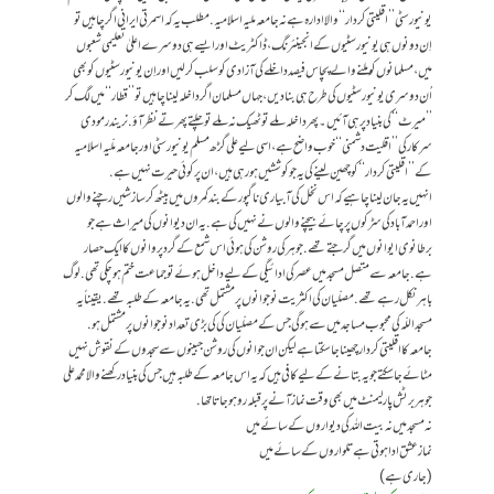
یونیورسٹی ’’اقلیتی کردار‘‘ والا ادارہ ہے نہ جامعہ ملیہ اسلامیہ. مطلب یہ کہ اسمرتی ایرانی اگر چاہیں تو
اِن دونوں ہی یونیورسٹیوں کے انجینئرنگ، ڈاکٹریٹ اور ایسے ہی دوسرے اعلیٰ تعلیمی شعبوں
میں، مسلمانوں کو ملنے والے پچاس فیصد داخلے کی آزادی کو سلب کرلیں اور اِن یونیورسٹیوں کو بھی
اُن دوسری یونیورسٹیوں کی طرح ہی بنادیں، جہاں مسلمان اگر داخلہ لینا چاہیں تو’’قطار‘‘ میں لگ کر
’’میرٹ‘‘ کی بنیاد پر ہی آئیں۔ پھر داخلہ ملے تو ٹھیک نہ ملے تو چلتے پھرتے نظر آؤ. نریندر مودی
سرکار کی ’’اقلیت دشمنی‘‘ خوب واضح ہے، اسی لیےعلی گڑھ مسلم یونیورسٹی اور جامعہ ملّیہ اسلامیہ
کے ’’اقلیتی کردار‘‘ کو چھین لینے کی یہ جو کوششیں ہورہی ہیں، ان پر کوئی حیرت نہیں ہے.
انہیں یہ جان لینا چاہیے کہ اس نخل کی آبیاری ناگپور کے بند کمروں میں بیٹھ کر سازشیں رچنے والوں
اور احمدآباد کی سڑکوں پر چائے بیچنے والوں نے نہیں کی ہے. یہ ان دیوانوں کی میراث ہے جو
برطانوی ایوانوں میں گرجتے تھے. جوہر کی روشن کی ہوئی اس شمع کے گرد پروانوں کا ایک حصار
ہے. جامعہ سے متصل مسجد میں عصر کی ادائیگی کے لیے داخل ہوئے تو جماعت ختم ہوچکی تھی. لوگ
باہر نکل رہے تھے. مصلّیان کی اکثریت نوجوانوں پر مشتمل تھی. یہ جامعہ کے طلبہ تھے. یقیناً یہ
مسجد اللّہ کی محبوب مساجد میں سے ہوگی جس کے مصلّیان کی کی بڑی تعداد نوجوانوں پر مشتمل ہو.
جامعہ کا اقلیتی کردار چھینا جا سکتا ہے لیکن ان جوانوں کی روشن جبینوں سے سجدوں کے نقوش نہیں
مٹائے جاسکتے جو یہ بتانے کےلیے کافی ہیں کہ یہ اس جامعہ کے طلبہ ہیں جس کی بنیاد رکھنے والا محمد علی
جوہر برٹش پارلیمنٹ میں بھی وقت نماز آنے پر قبلہ رو ہوجاتا تھا.
نہ مسجد میں نہ بیت اللہ کی دیواروں کے سائے میں
نماز عشق ادا ہوتی ہے تلواروں کے سائے میں
(جاری ہے)