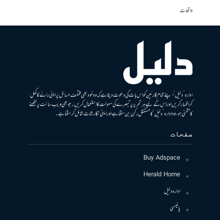
واقعات
ادارہ ’دلیل‘ اپنے تمام قارئین کو اس بات کی دعوت دیتا ہے کہ وہ خود بھی مختلف مسائل پر اپنی رائے کا کھل
کر اظہار کریں اور اس کے لیے ہر تحریر پر تبصرے کی سہولت کا استعمال کریں۔ جو بھی ویب سائٹ پر لکھنے
کا متمنی ہو، وہ ادارہ ’دلیل‘ کا مستقل رکن بن سکتا ہے اور اپنی نگارشات شامل کرسکتا ہے۔
صفحات
Buy Adspace
Herald Home
ادارہ دلیل
پالیسی