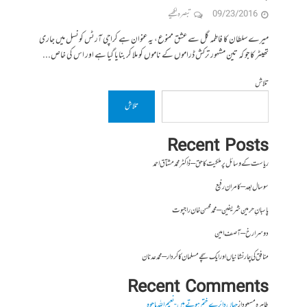
09/23/2016
تبصرہ لکھیے
میرے سلطان کا فاطمہ گل سے عشق ممنوع، یہ عنوان ہے کراچی آرٹس کونسل میں جاری
تھیٹر کا جو کہ تین مشہور ترکش ڈراموں کے ناموں کو ملا کر بنایا گیا ہے اور اس کی خاص...
تلاش
تلاش
Recent Posts
ریاست کے وسائل پر ملکیت کا حق – ڈاکٹر محمد مشتاق احمد
سو سال بعد – کامران رفیع
پاسبانِ حرمین شریفین – محمد محسن خان راجپوت
دوسرا رخ – آصف امین
منافق کی چار نشانیاں اور ایک سچے مسلمان کا کردار – محمد عدنان
Recent Comments
طاہرہ مسعود
از
جہاں دائرے ختم ہوتے ہیں- نعیم اللہ باجوہ