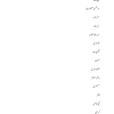
دینیات
سائنسی معلومات
سفرنامہ
سیرت
سیرت صحابہ
شاعری
شخصیات
صحت
طنز و مزاح
عالم اسلام
عسکری
کالم
کچھ خاص
کراچی