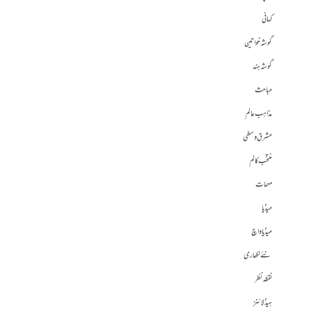
کہانی
گوشہ خواتین
گوشہ ہند
مباحث
مذاہب عالم
مشرق وسطی
منتخب کالم
مہمات
میڈیا
میڈیا واچ
نئے لکھاری
نقطہ نظر
ہیڈلائنز