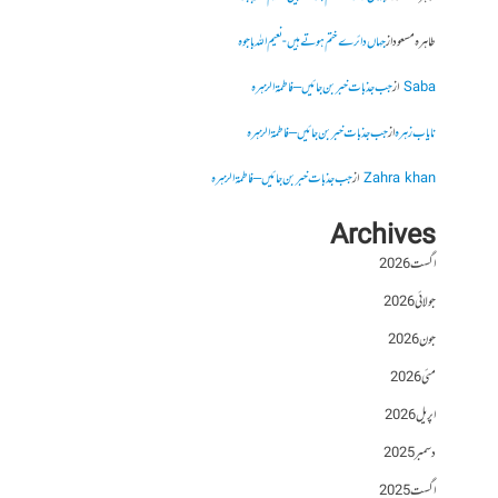
طاہرہ مسعود
از
جہاں دائرے ختم ہوتے ہیں- نعیم اللہ باجوہ
Saba
از
جب جذبات خبر بن جائیں – فاطمۃالزہرہ
نایاب زہرہ
از
جب جذبات خبر بن جائیں – فاطمۃالزہرہ
Zahra khan
از
جب جذبات خبر بن جائیں – فاطمۃالزہرہ
Archives
اگست 2026
جولائی 2026
جون 2026
مئی 2026
اپریل 2026
دسمبر 2025
اگست 2025