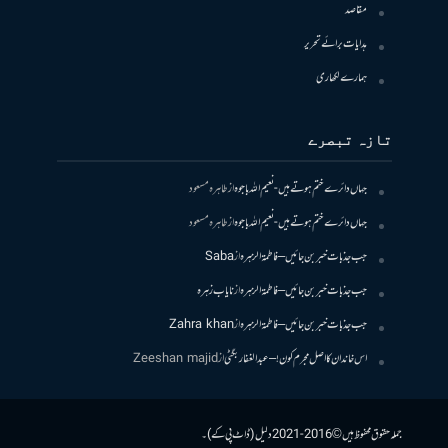
مقاصد
ہدایات برائے تحریر
ہمارے لکھاری
تازہ تبصرے
جہاں دائرے ختم ہوتے ہیں- نعیم اللہ باجوہ
از
طاہرہ مسعود
جہاں دائرے ختم ہوتے ہیں- نعیم اللہ باجوہ
از
طاہرہ مسعود
جب جذبات خبر بن جائیں – فاطمۃالزہرہ
از
Saba
جب جذبات خبر بن جائیں – فاطمۃالزہرہ
از
نایاب زہرہ
جب جذبات خبر بن جائیں – فاطمۃالزہرہ
از
Zahra khan
اس خاندان کا اصل مجرم کون! – عبدالغفار بگٹی
از
Zeeshan majid
جملہ حقوق محفوظ ہیں © 2016-2021 دلیل (ڈاٹ پی کے)۔