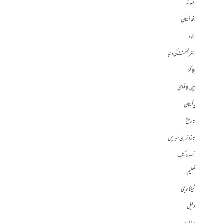
افسانہ
افغانستان
الحاد
انٹرٹینمنٹ کی دنیا
بلاگز
بین الاقوامی
پاکستان
تاریخ
تازہ ترین خبریں
تبصرہ کتب
تعلیم
ٹیکنالوجی
دلیل