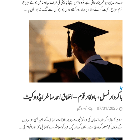
جب والدین کی عمر بڑھ جاتی ہے تو وہ اُس بیٹے یا بیٹی کی طرف زیادہ مائل ہوتے ہیں جو
نرم مزاج، محبت کرنے والا، بردبار اور کشادہ دل ہو. جو اُن سے تنگ نہ ہو، اُن پر...
کالم
باکردار نسل، باوقار قوم – اخلاق احمد ساغر ایڈووکیٹ
07/31/2025
تبصرہ لکھیے
حرف آغاز: کردار، انسان کی وہ خوشبو ہے جو بسا اوقات الفاظ کے بغیر بھی دوسروں
کے دلوں کو معطر کر دیتی ہے۔ یہی کردار ایک فرد کو معاشرے کا قابلِ فخر اور اقوام کی...