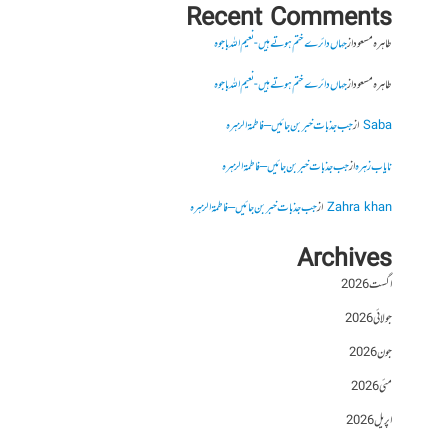
Recent Comments
طاہرہ مسعود
از
جہاں دائرے ختم ہوتے ہیں- نعیم اللہ باجوہ
طاہرہ مسعود
از
جہاں دائرے ختم ہوتے ہیں- نعیم اللہ باجوہ
Saba
از
جب جذبات خبر بن جائیں – فاطمۃالزہرہ
نایاب زہرہ
از
جب جذبات خبر بن جائیں – فاطمۃالزہرہ
Zahra khan
از
جب جذبات خبر بن جائیں – فاطمۃالزہرہ
Archives
اگست 2026
جولائی 2026
جون 2026
مئی 2026
اپریل 2026