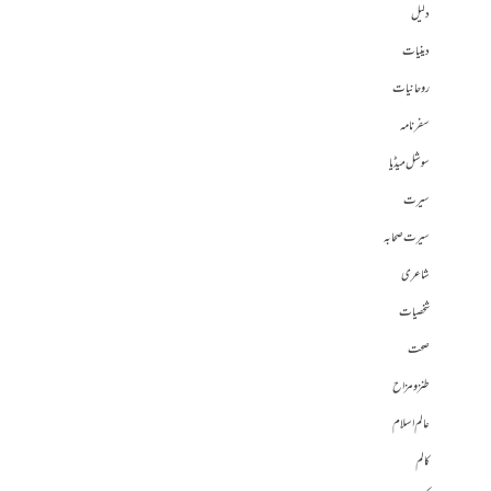
دلیل
دینیات
روحانیات
سفرنامہ
سوشل میڈیا
سیرت
سیرت صحابہ
شاعری
شخصیات
صحت
طنز و مزاح
عالم اسلام
کالم