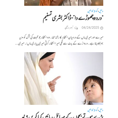
دلیل
گوشہ خواتین
•
“درد وچھوڑے دا”- ڈاکٹر بشری تسنیم
04/24/2025
تبصرہ لکھیے
میرے اور میری ماں کے درمیان انتظار کا رشتہ تھا۔ وہ انتظار جو محبت کی آگ کو مزید
بھڑکادیتا ہے۔ دروازے کے پٹ سے لگی میرا انتظار کرتی میری پیاری ماں!۔ میری...
دلیل
گوشہ خواتین
•
بڑے ہوتے بچوں کے مسائل، مائیں کیا کریں؟ نیر