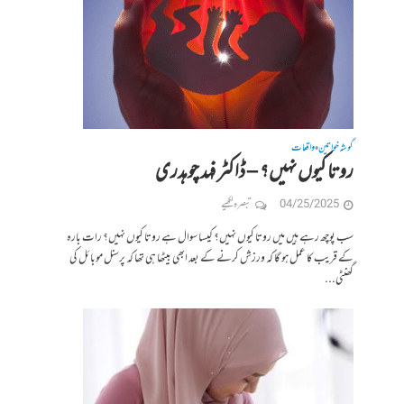
گوشہ خواتین
واقعات
•
روتا کیوں نہیں؟ – ڈاکٹر فہد چوہدری
04/25/2025
تبصرہ لکھیے
سب پوچھ رہے ہیں میں روتا کیوں نہیں؟ کیسا سوال ہے روتا کیوں نہیں؟ رات بارہ
کے قریب کا عمل ہو گا کہ ورزش کرنے کے بعد ابھی بیٹھا ہی تھا کہ پرسنل موبائل کی
گھنٹی...