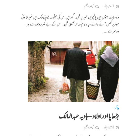
1 ہفتہ پہلے
تبصرہ لکھیے
وہ سات بہنوں میں پانچویں نمبر پر تھی۔ گھر میں اس کی حیثیت یورپی ملک میں غیر قانونی
طور پر گھس آنے والے سیاہ فام مہاجر جیسی تھی۔ اس کے بے ضرر وجود سے ہر
دوسرے...
بلاگز
بڑھاپا اور اولاد – ہادیہ عبدالمالک
3 مہینے پہلے
تبصرہ لکھیے