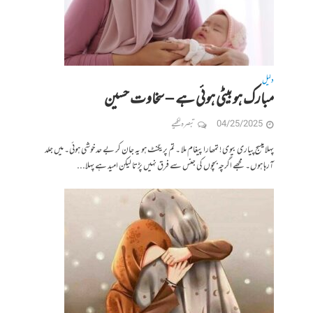
دلیل
مبارک ہو بیٹی ہوئی ہے – سخاوت حسین
04/25/2025
تبصرہ لکھیے
پہلا میسج پیاری بیوی ! تمھارا پیغام ملا ۔ تم پریگنٹ ہو یہ جان کر بے حد خوشی ہوئی۔ میں جلد
آرہا ہوں۔ مجھے اگرچہ بچوں کی جنس سے فرق نہیں پڑتا لیکن امید ہے پہلا...