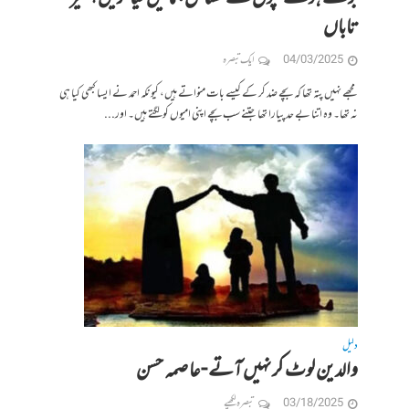
تاباں
04/03/2025
ایک تبصرہ
مجھے نہیں پتہ تھا کہ بچے ضد کر کے کیسے بات منواتے ہیں، کیونکہ احمد نے ایسا کبھی کیا ہی
نہ تھا۔ وہ اتنا بے حد پیارا تھا جتنے سب بچے اپنی امیوں کو لگتے ہیں۔ اور...
دلیل
والدین لوٹ کر نہیں آتے -عاصمہ حسن
03/18/2025
تبصرہ لکھیے