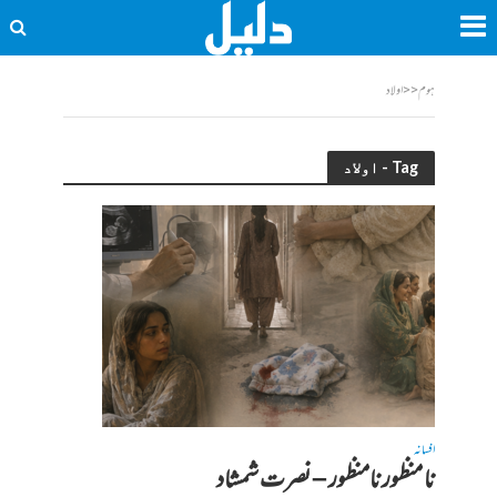
ہوم
<<
اولاد
Tag - اولاد
افسانہ
نا منظور نامنظور – نصرت شمشاد