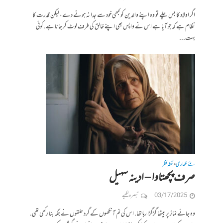
اگر اولاد کا بس چلے تو وہ اپنے والدین کو کبھی خود سے جدا نہ ہونے دے، لیکن قدرت کا
نظام ہے کہ جو آیا ہے اس نے واپس بھی اپنے خالق کی طرف لوٹ کر جانا ہے. کوئی
بہت...
نئے لکھاری
نقطہ نظر
•
صرف پچھتاوا – ادینہ سہیل
03/17/2025
تبصرہ لکھیے
وہ جائے نماز پر بیٹھا گڑگڑا رہا تھا. اس کی نم آنکھوں کے گرد حلقوں نے جگہ بنا رکھی تھی.