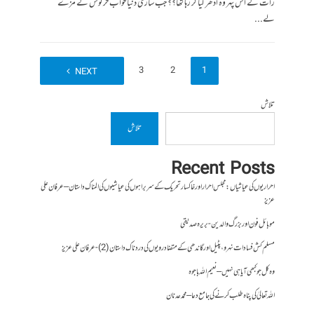
رات کے اس پہر وہ ادھر کیا کر رہا تھا؟؟ جب ساری دنیا خواب خرگوش کے مزے
لے...
4
3
2
1
NEXT
تلاش
تلاش
Recent Posts
احراریوں کی عیاشیاں : مجلس احرار اور خاکسار تحریک کے سربراہوں کی عیاشیوں کی المناک داستان – عرفان علی
عزیز
موبائل فون اور بزرگ والدین- بریرہ صدیقی
مسلم کش فسادات نہرو، پٹیل اور گاندھی کے متضاد رویوں کی درد ناک داستان (2)- عرفان علی عزیز
وہ کل جو کبھی آیا ہی نہیں – نعیم اللہ باجوہ
اللہ تعالیٰ کی پناہ طلب کرنے کی جامع دعا – محمد عدنان