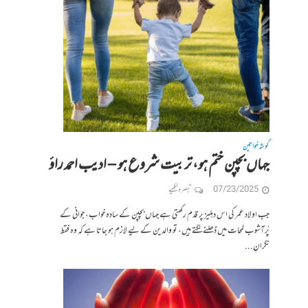
گوشہ خواتین
جہاں بچپن ختم ہو، تربیت شروع ہو – ادیب احمد راؤ
07/23/2025
تبصرہ لکھیے
جب اولاد عمر کی اس دہلیز پر قدم رکھتی ہے جہاں بچپن کے سادہ خواب، جوانی کے
پُرآشوب لمحات میں ڈھلنے لگتے ہیں، تو والدین کے لیے لازم ہو جاتا ہے کہ وہ فقط
نگرانِ...