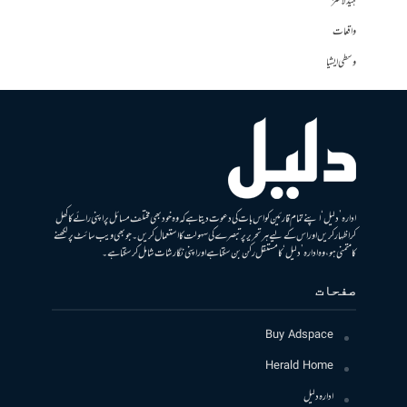
ہیڈلائنز
واقعات
وسطی ایشیا
ادارہ ’دلیل‘ اپنے تمام قارئین کو اس بات کی دعوت دیتا ہے کہ وہ خود بھی مختلف مسائل پر اپنی رائے کا کھل
کر اظہار کریں اور اس کے لیے ہر تحریر پر تبصرے کی سہولت کا استعمال کریں۔ جو بھی ویب سائٹ پر لکھنے
کا متمنی ہو، وہ ادارہ ’دلیل‘ کا مستقل رکن بن سکتا ہے اور اپنی نگارشات شامل کرسکتا ہے۔
صفحات
Buy Adspace
Herald Home
ادارہ دلیل