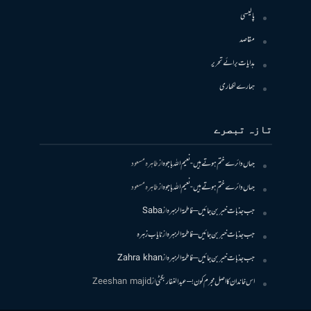
پالیسی
مقاصد
ہدایات برائے تحریر
ہمارے لکھاری
تازہ تبصرے
جہاں دائرے ختم ہوتے ہیں- نعیم اللہ باجوہ
از
طاہرہ مسعود
جہاں دائرے ختم ہوتے ہیں- نعیم اللہ باجوہ
از
طاہرہ مسعود
جب جذبات خبر بن جائیں – فاطمۃالزہرہ
از
Saba
جب جذبات خبر بن جائیں – فاطمۃالزہرہ
از
نایاب زہرہ
جب جذبات خبر بن جائیں – فاطمۃالزہرہ
از
Zahra khan
اس خاندان کا اصل مجرم کون! – عبدالغفار بگٹی
از
Zeeshan majid