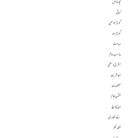
کچھ خاص
کہانی
گوشہ خواتین
گوشہ ہند
مباحث
مذاہب عالم
مشرق وسطی
معاشرت
معلومات
منتخب کالم
میڈیا واچ
نئے لکھاری
نقطہ نظر