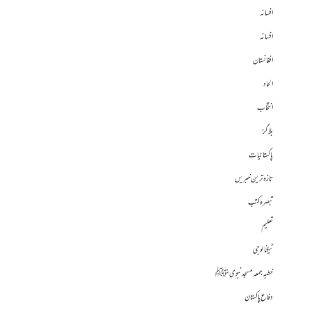
افسانہ
افسانہ
افغانستان
الحاد
انتخاب
بلاگز
پاکستانیات
تازہ ترین خبریں
تبصرہ کتب
تعلیم
ٹیکنالوجی
خطبہ جمعہ مسجد نبوی ﷺ
دفاع پاکستان