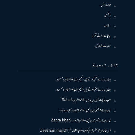
ادارہ دلیل
پالیسی
مقاصد
ہدایات برائے تحریر
ہمارے لکھاری
تازہ تبصرے
جہاں دائرے ختم ہوتے ہیں- نعیم اللہ باجوہ
از
طاہرہ مسعود
جہاں دائرے ختم ہوتے ہیں- نعیم اللہ باجوہ
از
طاہرہ مسعود
جب جذبات خبر بن جائیں – فاطمۃالزہرہ
از
Saba
جب جذبات خبر بن جائیں – فاطمۃالزہرہ
از
نایاب زہرہ
جب جذبات خبر بن جائیں – فاطمۃالزہرہ
از
Zahra khan
اس خاندان کا اصل مجرم کون! – عبدالغفار بگٹی
از
Zeeshan majid