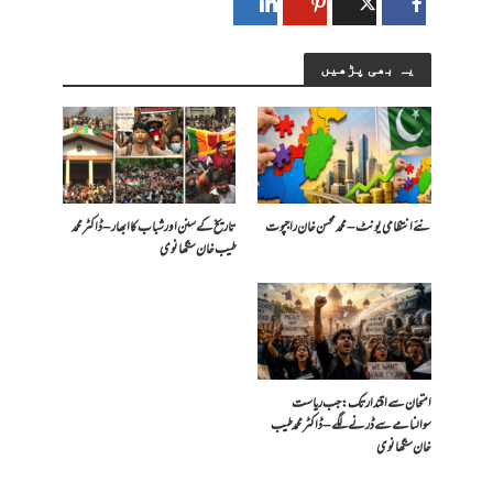
یہ بھی پڑھیں
​نئے انتظامی یونٹ – محمد محسن خان راجپوت
تاریخ کے سنن اور شباب کا ابھار – ڈاکٹر محمد
طیب خان سنگھانوی
امتحان سے اقتدار تک: جب ریاست
سوالنامے سے ڈرنے لگے – ڈاکٹر محمد طیب
خان سنگھانوی