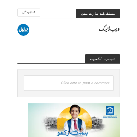
تمام تحاریر دیکھیں
مصنف کے بارے میں
ویب ڈیسک
تبصرہ لکھیے
Click here to post a comment