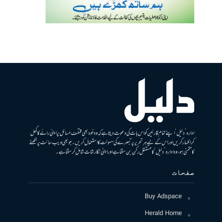
ادارہ ’دلیل‘ اپنے تمام قارئین کو اس بات کی دعوت دیتا ہے کہ وہ خود بھی مختلف مسائل پر اپنی رائے کا کھل
کر اظہار کریں اور اس کے لیے ہر تحریر پر تبصرے کی سہولت کا استعمال کریں۔ جو بھی ویب سائٹ پر لکھنے
کا متمنی ہو، وہ ادارہ ’دلیل‘ کا مستقل رکن بن سکتا ہے اور اپنی نگارشات شامل کرسکتا ہے۔
صفحات
Buy Adspace
Herald Home