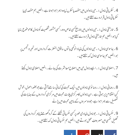
4۔نظریاتی ناول:۔ جن ناولوں میں مقصد یا نظریہ زیادہ ابھرا ہوا ہوتا ہے، انھیں ہم مقصدی یا
نظریاتی ناول قرار دے سکتے ہیں۔
5۔تاریخی ناول:۔ جن ناولوں میں تاریخ کسی خاص دور، کسی مشہور شخصیت کو ناول کا موضوع بنایا
گیا ہو، انھیں ہم تاریخی ناول قرار دے سکتے ہیں۔
6۔جاسوسی ناول:۔ جن ناولوں کی بنیاد انوکھی باتوں، مافوق الفطرت کرداروں اور تحیر و تجسس پر
ہو، انھیں ہم جاسوسی ناول کہہ سکتے ہیں۔
7۔اصلاحی ناول:۔ ایسے ناول جن میں اصلاح معاشرت کی جائے۔انھیں اصلاحی ناول کہتے
ہیں۔
8۔ رومانی ناول:۔ رومانوی ناولوں میں ، ایک محبت کی کہانی سامنے آتی ہے جو بطور اصول ، خوش
کن اختتام پزیر ہوتی ہے۔ ان ناولوں کا مرکزی پلاٹ محبت میں مرکزی کرداروں کے جذبات کی
تفصیل سے بھرا ہوا ہے ، جو دوسروں کے مابین محبت میں پڑنے
9۔نفسیاتی ناول:۔ جو ناول بنیادی طور پر کسی نفسیاتی نقطے کے گرد گھومتے یا پھر کرداروں کی
تحلیل نفسی میں مصروفِ عمل ہوتے ہیں، انھیں ہم نفسیاتی ناول کہہ سکتے ہیں۔