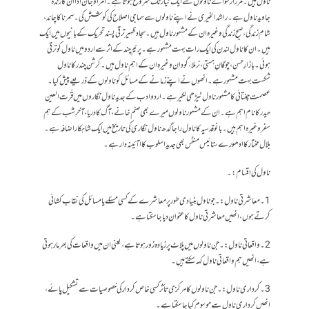
ناول ہیں۔ مرزا رسوا کے ناولوں سے ایک نیا رنگ شروع ہوتا ہے۔ امراؤ جان ادا ان کا زندۂ
جاوید ناول ہے۔ راشدالخیری نے اپنے ناولوں سے سماجی اصلاح کی کوشش کی۔ سمرنا کا چاند،
شامِ زندگی، صبحِ زندگی وغیرہ ان کے مشہور ناول ہیں۔ سجاد ظہیر ترقی پسند تحریک کے بانیوں میں ایک
ہیں۔ ان کا ناول لندن کی ایک رات بہت مشہور ہے۔ پریم چند کے اثر سے اردو میں ناول کو ترقی
ہوئی۔ بازارِ حسن، چو گانِ ہستی، نرملا، گودان وغیرہ ان کے اہم ناول ہیں۔ کرشن چندر کا ناول
شکست بہت مشہور ہے۔ انھوں نے اپنے زمانے کے مسائل کو ناولوں کے ذریعے پیش کیا۔
عصمت چغتائی کا مشہور ناول ٹیڑھی لکیر ہے۔ اردو ادب کے جدید ناول نگاروں میں قُرت العین
حیدر کا نام اہم ہے۔ ان کے مشہور ناولوں میرے بھی صنم خانے، آگ کا دریا، آخرِ شب کے ہم
سفر وغیرہ اہم ہیں۔ بانو قدسیہ کا ناول راجا گدھ ناول نگاری کی تاریخ میں ایک شاہکار اضافہ ہے۔
بلال مختار کا ادھورے ستائیس منٹس بھی جدید اسلوب کا اآئینہ دار ہے۔
ناول کی اقسام:۔
1۔معاشرتی ناول:۔ جو ناول بنیادی طور پر معاشرے کے کسی مسئلے یا مسائل کی نقاب کشائی
کرتے ہوں، انھیں معاشرتی ناول کا عنوان دیا جاسکتا ہے۔
2۔واقعاتی ناول:۔ جن ناولوں میں پلاٹ پر زیادہ زور ہوتا ہے، یعنی ان میں واقعات کی بھرمار ہوتی
ہے، انھیں ہم واقعاتی ناول کہہ سکتے ہیں۔
3۔کرداری ناول:۔ جن ناولوں کا مرکزی تأثر کسی خاص کردار کی خصوصیات سے تشکیل پائے،
انھیں کرداری ناول سے موسوم کیا جاسکتا ہے۔