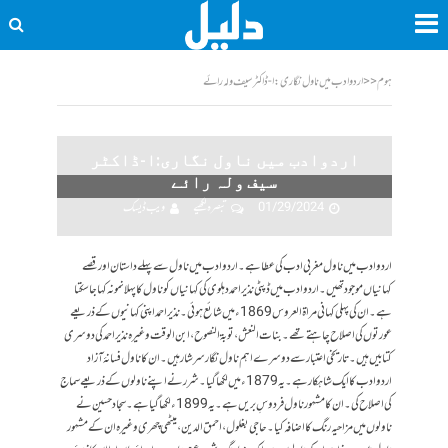
ہوم
<<
اردوادب میں ناول نگاری:ا-ڈاکٹر سیف ولہ رائے
اردوادب میں ناول نگاری:ا-ڈاکٹر
سیف ولہ رائے
01/29/2024
تبصرہ لکھیے
ویب ڈیسک
اردو ادب میں ناول مغربی ادب کی عطا ہے ۔اردو ادب میں ناول سے پہلے داستان اور قصے
کہانیاں موجود تھیں۔ اردو ادب میں ڈپٹی نذیر احمد دہلوی کی کہانیاں کو ناول کا پہلا نمونہ کہا جاسکتا
ہے۔ ان کی پہلی کہانی مراۃ العروس 1869ء میں شائع ہوئی۔ نذیر احمد اپنی کہانیوں کے ذریعے
عورتوں کی اصلاح چاہتے تھے۔ بنات النعش، توبۃ النصوح، ابن الوقت وغیرہ نذیر احمد کی دوسری
کتابیں ہیں۔ تاریخی اعتبار سے دوسرے اہم ناول نگار سرشار ہیں۔ ان کا ناول فسانۂ آزاد
اردوادب کا ایک شاہکار ہے۔ یہ 1879ء میں لکھا گیا۔ شرر نے اپنے ناولوں کے ذریعے سماج
کی اصلاح کی۔ ان کا مشہور ناول فردوسِ بریں ہے۔ یہ 1899ء لکھا گیا ہے۔ سجاد حسین نے
ناولوں میں مزاحیہ رنگ کا اضافہ کیا۔ حاجی بغلول، احمق الدین، میٹھی چھری وغیرہ ان کے مشہور