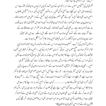
اس کی اصل آرزو میں پوشیدہ ہے۔
فکر اقبال کی جستجو میں انہوں نے اسرارِ خودی کے ان اشعار کو یوں حرزِ جاں بنا لیا تھا کہ لگتا ہے اس
کے علاوہ بقیہ اشیاء ان کیلئے بے معنی ہو گئی تھیں۔ ہر وقت تحقیق میں مگن، ہر دم جستجو میں غلطاں،
انہیں جب بھی دیکھا کسی نہ کسی نئے علمی منصوبے کی تیاری یا تکمیل کے مراحل میں مصروف دیکھا۔
اس دھان پان سے آدمی کو خدا نے اتنا بڑا ذہن دیا تھا کہ وہ کسی حالت میں تھکتا ہی نہ تھا، بدن تھک
جائے تو اور بات ہے۔ یہ بھی ایک عجیب تضاد تھا۔ ایک دفعہ والد محترم،ان سے ملاقات کے
لئے تشریف لے گئے، تو ھاشمی صاحب محو استراحت تھے، مل نہ سکے۔ بعد میں رقعہ بھیجا کہ
معذرت چاہتا ہوں، دن کو قیلولہ نہ کروں تو بیٹھا نہیں جاتا، کام کرنا مشکل ہو جاتا ہے۔
درجنوں کتابوں کی ترتیب، تصنیف و تالیف اور اس کے ساتھ ساتھ تدریس پھر مولانا مودودی پر
کام، ڈاکٹر صاحب صحیح معنوں میں ’’جناتی‘‘ انسان معلوم ہوتے ہیں۔ انہیں دیکھ کر ہمیشہ میں تعجب
کا شکار رہا کرتا تھا کہ یہ آدمی اپنے کام کا ایسا غواص ہے کہ ہر دفعہ کوئی نیا موتی ڈھونڈ لاتا ہے لیکن
زندگی اور اس کے چھوٹے چھوٹے مسائل سے ایسا بے گانہ ہے کہ اسے کسی شے کی جستجو ہی
نہیں۔ ابھی چند ماہ پہلے ڈاکٹر مشتاق مانگٹ صاحب کے سفرنامہ ہندوستان کی تقریب پذیرائی پر
پنجاب یونیورسٹی میں تشریف لائے۔ ہم نے اپنے تئیں انہیں مہمان خصوصی قرار دیا تھا، جبکہ ڈاکٹر
صاحب ایسے شرمیلے اور ایسے کم گو کہ منٹ دو منٹ بات کر کے اسٹیج سے اتر آئے۔ نہ علمیت کا
کوئی زعم نہ امتیازی سلوک کا مطالبہ۔۔۔۔۔۔۔ گمان ہے کہ انہیں گوہر مراد اپنے کام سے مل
جاتا ہو گا اس لیے لوگوں سے کبھی انہیں اپنے لیے کچھ طلب کرنے کی ضرورت ہی نہ پڑی۔ لوگ خود
اتنی عزت کرتے تھے تو اس پر بھی شاید دل میں حیران ہوتے ہوں کہ بھئی جو شے میں نے ڈھونڈ کر
نکالی ہے اس کا لطف تو میں ہی جانتا ہوں اور میرا معاوضہ بھی اس کا حصول ہی تھا، تم مجھے کیوں
پلکوں پر بٹھاتے ہو!!! میں تو جو پانا چاہتا تھا پا چکا؟