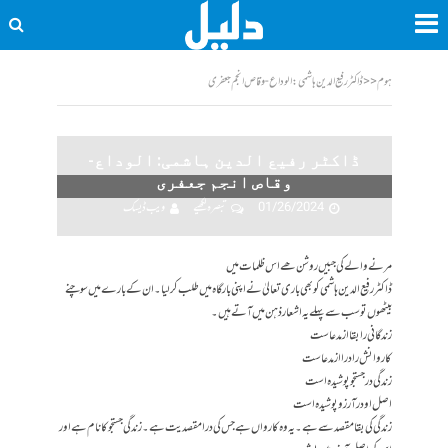
ہوم
<<
ڈاکٹر رفیع الدین ہاشمی: الوداع- وقاص انجم جعفری
ڈاکٹر رفیع الدین ہاشمی: الوداع-
وقاص انجم جعفری
01/26/2024
تبصرہ لکھیے
ویب ڈیسک
مرنے والے کی جبیں روشن ھے اس ظلمات میں
ڈاکٹر رفیع الدین ہاشمی کو بھی باری تعالیٰ نے اپنی بارگاہ میں طلب کر لیا۔ ان کے بارے میں سوچنے
بیٹھوں تو سب سے پہلے یہ اشعار ذہن میں آتے ہیں۔
زندگانی را بقا از مدعاست
کاروانش رادرااز مدعاست
زندگی درجستجوپوشیدہ است
اصل او در آرزو پوشیدہ است
زندگی کی بقا مقصد سے ہے۔ یہ وہ کارواں ہے جس کی درا مقصدیت ہے۔ زندگی جستجو کا نام ہے اور