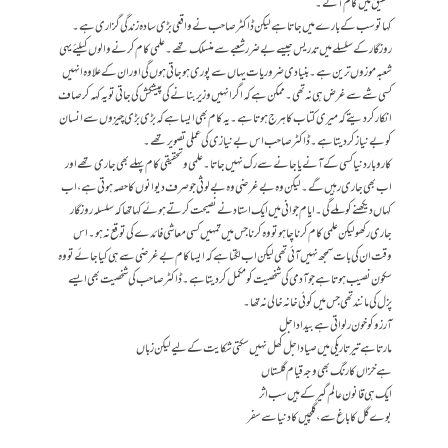
تحقیق میں کام آئے۔
کہا تو سب کے بارے میں جاتا ہے لیکن ڈاکٹر صاحب نے واقعی بڑی سادہ زندگی گزاری ہے۔
روزگار کے سلسلے میں تدریس جیسے بے ضرر شعبے سے منسلک تھے۔ علمی کام کرنے والوں کیلئے یہی
شعبہ موزوں ترین ہے۔ بنیادی ضروریات یہاں سے پوری ہو جاتی ہوں گی اور ان کے علاوہ انہیں
کسی شے سے غرض ہی نہ تھی۔ ممکن ہے کہ اگر انہیں وزیر بنانے کی پیشکش کی جاتی تو یہ کہہ کر صاف
انکار کر دیتے کہ میری کتاب کا ہرج ہوتا ہے۔ یہ کام بھی ایسا ہے کہ بڑی بڑی چیزوں سے انسان
کو بے نیاز کر دیتا ہے۔ ڈاکٹر صاحب اس بے نیازی کی عملی تصویر تھے۔
کاروبار دنیا کسی کے آنے یا جانے سے رک نہیں جاتا۔ علمی و تحقیقی کام پہلے بھی جاری تھے اور
اب بھی جاری رہیں گے۔ لیکن وہ بے غرضی وہ بے لوثی جو صرف دیوانوں کا حصہ ہوتی ہے، اب
کہاں دیکھنے کو ملے گی۔ ایام جوانی میں ایک استاد نے نصیحت کرتے ہوئے کہا تھا کہ سلسلہ روزگار
جاری رکھو لیکن علمی کام کرنا چاہو تو وہ کرنا جس میں تمہیں کسی معاشی فائدے کی توقع نہ ہو۔ اس
وقت ان کی بات سمجھ نہیں آئی تھی لیکن اب لگتا ہے کہ ایسا کام بے غرضی سے ہی کیا جائے تو وہ
سکون نصیب ہوتا ہے جو آدمی کی شخصیت کو مکمل کر دیتا ہے۔ ڈاکٹر صاحب کی شخصیت بھی ایسے
پزل کی مانند تھی جس میں کوئی خانہ خالی نہ تھا۔
آرزو کو خون رلواتی ہے بیداد اجل
مارتا ہے تیر تاریکی میں صیاد اجل کھل نہیں سکتی شکایت کے لیے لیکن زباں
ہے خزاں کا رنگ بھی وجہ قیام گلستاں
ایک ہی قانون عالم گیر کے ہیں سب اثر
بوے گل کا باغ سے، گلچیں کا دنیا سے سفر