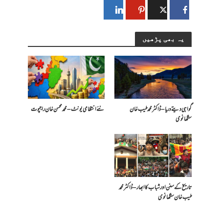
یہ بھی پڑھیں
گواہی دیتے دریا – ڈاکٹر محمد طیب خان
​نئے انتظامی یونٹ – محمد محسن خان راجپوت
سنگھانوی
تاریخ کے سنن اور شباب کا ابھار – ڈاکٹر محمد
طیب خان سنگھانوی