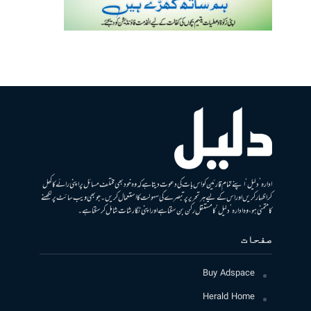
ادارہ ’دلیل‘ اپنے تمام قارئین کو اس بات کی دعوت دیتا ہے کہ وہ خود بھی مختلف مسائل پر اپنی رائے کا کھل
کر اظہار کریں اور اس کے لیے ہر تحریر پر تبصرے کی سہولت کا استعمال کریں۔ جو بھی ویب سائٹ پر لکھنے
کا متمنی ہو، وہ ادارہ ’دلیل‘ کا مستقل رکن بن سکتا ہے اور اپنی نگارشات شامل کرسکتا ہے۔
صفحات
Buy Adspace
Herald Home