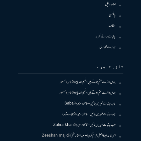
ادارہ دلیل
پالیسی
مقاصد
ہدایات برائے تحریر
ہمارے لکھاری
تازہ تبصرے
جہاں دائرے ختم ہوتے ہیں- نعیم اللہ باجوہ
از
طاہرہ مسعود
جہاں دائرے ختم ہوتے ہیں- نعیم اللہ باجوہ
از
طاہرہ مسعود
جب جذبات خبر بن جائیں – فاطمۃالزہرہ
از
Saba
جب جذبات خبر بن جائیں – فاطمۃالزہرہ
از
نایاب زہرہ
جب جذبات خبر بن جائیں – فاطمۃالزہرہ
از
Zahra khan
اس خاندان کا اصل مجرم کون! – عبدالغفار بگٹی
از
Zeeshan majid