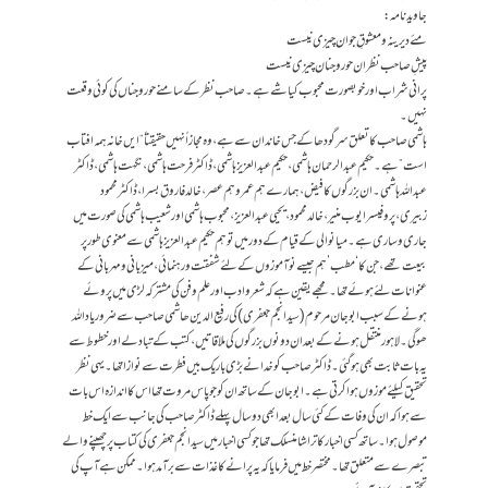
جاوید نامہ:
مئے دیرینہ و معشوقِ جوان چیزی نیست
پیشِ صاحب نظران حور و جنان چیزی نیست
پرانی شراب اور خوبصورت محبوب کیا شے ہے۔ صاحب نظر کے سامنے حور و جناں کی کوئی وقعت
نہیں۔
ہاشمی صاحب کا تعلق سرگودھا کے جس خاندان سے ہے ،وہ مجازاً نہیں حقیقتاً “ایں خانہ ہمہ افتاب
است”ہے۔حکیم عبدالرحمان ہاشمی،حکیم عبدالعزیز ہاشمی،ڈاکٹر فرحت ہاشمی،نگہت ہاشمی،ڈاکٹر
عبداللہ ہاشمی۔ ان بزرگوں کا فیض،ہمارے ہم عمرو ہم عصر ، خالد فاروق بسرا،ڈاکٹر محمود
زبیری،پروفیسرایوب منیر،خالد محمود، یحیی عبدالعزیز،محبوب ہاشمی اور شعیب ہاشمی کی صورت میں
جاری وساری ہے۔میانوالی کے قیام کے دور میں تو ہم حکیم عبدالعزیز ہاشمی سے معنوی طور پر
بیعت تھے،جن کا ‘مطب’ ہم جیسے نوآموزوں کے لئے شفقت ورہنمائی،میزبانی ومہربانی کے
عنوانات لئے ہوئے تھا۔مجھے یقین ہے کہ شعروادب اور علم وفن کی مشترکہ لڑی میں پروئے
ہونے کے سبب ابو جان مرحوم (سید انجم جعفری) کی رفیع الدین ھاشمی صاحب سے ضرور یاداللہ
ھوگی۔ لاہور منتقل ہونے کے بعد ان دونوں بزرگوں کی ملاقاتیں ،کتب کے تبادلے اور خطوط سے
یہ بات ثابت بھی ہوگئی۔ڈاکٹر صاحب کو خدا نے بڑی باریک بیں فطرت سے نوازا تھا۔ یہی نظر
تحقیق کیلئے موزوں ہوا کرتی ہے۔ ابو جان کے ساتھ ان کو جو پاس مروت تھا اس کا اندازہ اس بات
سے ہوا کہ ان کی وفات کے کئی سال بعد ابھی دو سال پہلے ڈاکٹر صاحب کی جانب سے ایک خط
موصول ہوا۔ ساتھ کسی اخبار کا تراشا منسلک تھا جو کسی اخبار میں سید انجم جعفری کی کتاب پر چھپنے والے
تبصرے سے متعلق تھا۔ مختصر خط میں فرمایا کہ یہ پرانے کاغذات سے برآمد ہوا۔ ممکن ہے آپ کی