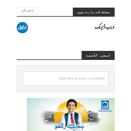
تمام تحاریر دیکھیں
مصنف کے بارے میں
ویب ڈیسک
تبصرہ لکھیے
Click here to post a comment