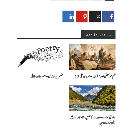
یہ بھی پڑھیں
علم موسیقی اور مسلمان – عرفان علی عزیز
ضمیر پر پابندی – امیرجان حقانی
وادیٔ سوات – قدرت کا حسین شاہکار، تاریخ
و ثقافت کا امین