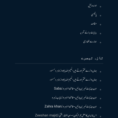
ادارہ دلیل
پالیسی
مقاصد
ہدایات برائے تحریر
ہمارے لکھاری
تازہ تبصرے
جہاں دائرے ختم ہوتے ہیں- نعیم اللہ باجوہ
از
طاہرہ مسعود
جہاں دائرے ختم ہوتے ہیں- نعیم اللہ باجوہ
از
طاہرہ مسعود
جب جذبات خبر بن جائیں – فاطمۃالزہرہ
از
Saba
جب جذبات خبر بن جائیں – فاطمۃالزہرہ
از
نایاب زہرہ
جب جذبات خبر بن جائیں – فاطمۃالزہرہ
از
Zahra khan
اس خاندان کا اصل مجرم کون! – عبدالغفار بگٹی
از
Zeeshan majid