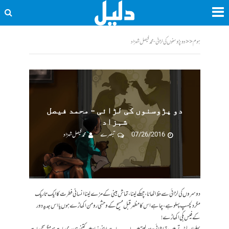
ہوم
<<
دو پڑوسنوں کی لڑائی - محمد فیصل شہزاد
دو پڑوسنوں کی لڑائی – محمد فیصل
شہزاد
07/26/2016
تبصرے
محمد فیصل شہزاد
دوسروں کی لڑائی سے حظ اٹھانا، چسکے لینا، تماش بینی کے مزے لینا انسانی فطرت کا ایک تاریک
مگر دلچسپ پہلو ہے، چاہے اس کا مظہر قبل مسیح کے وحشی رومن اکھاڑے ہوں یا اس جدید دور
کے فیس بکی اکھاڑے!