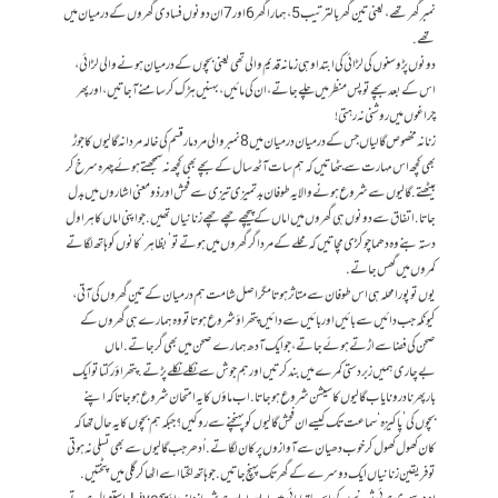
نمبر گھر تھے، یعنی تین گھر بالترتیب 5، ہمارا گھر6 اور 7ان دونوں فسادی گھروں کے درمیان میں
تھے.
دونوں پڑوسنوں کی لڑائی کی ابتدا وہی زمانہ قدیم والی تھی یعنی بچوں کے درمیان ہونے والی لڑائی،
اس کے بعد بچے تو پس منظر میں چلے جاتے، ان کی مائیں، بہنیں ہڑک کر سامنے آ جاتیں، اور پھر
چراغوں میں روشنی نہ رہتی!
زنانہ مخصوص گالیاں جس کے درمیان درمیان میں 8 نمبر والی مرد مار قسم کی خالہ مردانہ گالیوں کا جوڑ
بھی کچھ اس مہارت سے بٹھاتیں کہ ہم سات آٹھ سال کے بچے بھی کچھ نہ سمجھتے ہوئے چہرہ سرخ کر
بیٹھتے. گالیوں سے شروع ہونے والا یہ طوفان بدتمیزی تیزی سے فحش اور ذو معنی اشاروں میں بدل
جاتا. اتفاق سے دونوں ہی گھروں میں اماں کے پیچھے چھے چھے زنانیاں تھیں. جو اپنی اماں کا ہراول
دستہ بنے وہ دھما چوکڑی مچاتیں کہ محلے کے مرد اگر گھروں میں ہوتے تو ’بظاہر‘ کانوں کو ہاتھ لگاتے
کمروں میں گھس جاتے.
یوں تو پورا محلہ ہی اس طوفان سے متاثر ہوتا مگر اصل شامت ہم درمیان کے تین گھروں کی آتی،
کیونکہ جب دائیں سے بائیں اور بائیں سے دائیں پتھراؤ شروع ہوتا تو وہ ہمارے ہی گھروں کے
صحن کی فضا سے اڑتے ہوئے جاتے، جو ایک آدھ ہمارے صحن میں بھی گر جاتے. اماں
بےچاری ہمیں زبردستی کمرے میں بند کرتیں اور ہم جوش سے نکلے نکلے پڑتے. پتھراؤ رکتا تو ایک
بار پھر نادر و نایاب گالیوں کا سیشن شروع ہو جاتا. اب ماؤں کا یہ امتحان شروع ہو جاتا کہ اپنے
بچوں کی’پاکیزہ‘ سماعت تک کیسے ان فحش گالیوں کو پہنچنے سے روکیں؟ جبکہ ہم بچوں کا یہ حال تھا کہ
کان کھول کھول کر خوب دھیان سے آوازوں پر کان لگاتے. اُدھر جب گالیوں سے بھی تسلی نہ ہوتی
تو فریقین زنانیاں ایک دوسرے کے گھر تک پہنچ جاتیں. جو ہاتھ لگتا اسے اٹھا کر گلی میں پٹختیں.