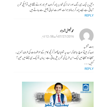
دلیل پر ایک هی رنگ اور انداز کی تحاریر پڑھ کر جب هم بور هونے لگتے هیں تو آپکی تحریر
آجاتی هے جسے پڑھ کر بساخته هونٹ بصورت لمبائی پھیل سے جاتے هیں
REPLY
محمد فیصل شہزاد
07/27/2016 وقت 12:58 شام
بہت شکریہ
جب کہ میں تو سوچ رہا تھا کہ اب یہ شوخیاں چھوڑ کر کچھ کام کے موضوعات کی طرف آویں۔
مہینے دو مہینے میں ایک اس طرح کی تحریر چل جاتی ہے ، یہاں تو ایک ہی ہفتے میں تین آ
گئیں۔۔۔
REPLY