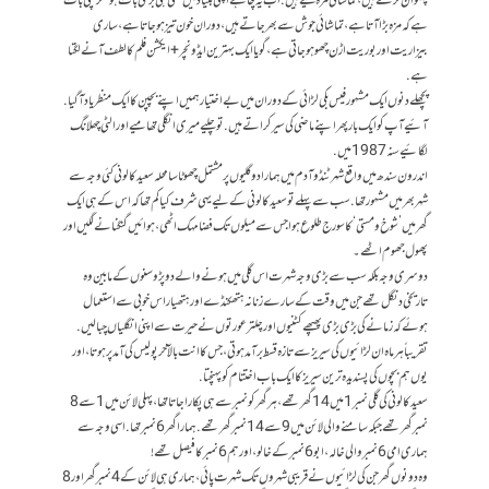
پہلوان لڑتے ہیں، تماشائی مزہ لیتے ہیں. اب یہ چاہے اپنی بنیاد میں کتنی ہی بری بات ہو مگر سچی بات
ہے کہ مزہ بڑا آتا ہے، تماشائی جوش سے بھر جاتے ہیں، دوران خون تیز ہو جاتا ہے، ساری
بیزاریت اور بوریت اڑن چھو ہو جاتی ہے، گویا ایک بہترین ایڈونچر+ایکشن فلم کا لطف آ نے لگتا
ہے.
پچھلے دنوں ایک مشہور فیس بکی لڑائی کے دوران میں بےاختیار ہمیں اپنے بچپن کا ایک منظر یاد آ گیا.
آئیے آپ کو ایک بار پھر اپنے ماضی کی سیر کراتے ہیں. تو چلیے میری انگلی تھامیے اور الٹی چھلانگ
لگائیے سنہ 1987میں.
اندرون سندھ میں واقع شہر ٹنڈوآدم میں ہمارا دو گلیوں پر مشتمل چھوٹا سا محلہ سعید کالونی کئی وجہ سے
شہر بھر میں مشہور تھا. سب سے پہلے تو سعید کالونی کے لیے یہی شرف کیا کم تھا کہ اس کے ہی ایک
گھر میں’شوخ و مستی‘کا سورج طلوع ہوا جس سے میلوں تک فضا مہک اٹھی، ہوائیں گنگنانے لگیں اور
پھول جھوم اٹھے۔
دوسری وجہ بلکہ سب سے بڑی وجہ شہرت اس گلی میں ہونے والے دو پڑوسنوں کے مابین وہ
تاریخی دنگل تھے جن میں وقت کے سارے زنانہ ہتھکنڈے اور ہتھیار اس خوبی سے استعمال
ہوئے کہ زمانے کی بڑی بڑی پھپھے کٹنیوں اور چلتر عورتوں نے حیرت سے اپنی انگلیاں چبا لیں.
تقریباً ہر ماہ ان لڑائیوں کی سیریز سے تازہ قسط برآمد ہوتی، جس کا انت بالآخر پولیس کی آمد پر ہوتا، اور
یوں ہم بچوں کی پسندیدہ ترین سیریز کا ایک باب اختتام کو پہنچتا.
سعید کالونی کی گلی نمبر 1میں 14گھر تھے، ہر گھر کو نمبر سے ہی پکارا جاتا تھا، پہلی لائن میں 1 سے 8
نمبر گھر تھے جبکہ سامنے والی لائن میں 9 سے 14 نمبر گھر تھے. ہمارا گھر 6 نمبر تھا. اسی وجہ سے
ہماری امی 6 نمبر والی خالہ، ابو 6 نمبر کے خالو، اور ہم 6 نمبر کا فیصل تھے!
وہ دونوں گھر جن کی لڑائیوں نے قریبی شہروں تک شہرت پائی، ہماری ہی لائن کے 4 نمبر گھر اور 8