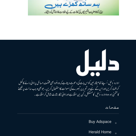
ادارہ ’دلیل‘ اپنے تمام قارئین کو اس بات کی دعوت دیتا ہے کہ وہ خود بھی مختلف مسائل پر اپنی رائے کا کھل
کر اظہار کریں اور اس کے لیے ہر تحریر پر تبصرے کی سہولت کا استعمال کریں۔ جو بھی ویب سائٹ پر لکھنے
کا متمنی ہو، وہ ادارہ ’دلیل‘ کا مستقل رکن بن سکتا ہے اور اپنی نگارشات شامل کرسکتا ہے۔
صفحات
Buy Adspace
Herald Home