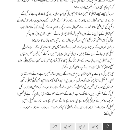
اف بپھری ہوئی شیرنیوں کی اس ہاتھا پائی میں ایسے ایسے ہوشربا زنانہ داؤ پیچ Live استعمال ہوتے
کہ ہم بچے بھی ہڑبڑا کر نظریں چرا جاتے!
بہرحال جیسے جیسے لڑائی کا ٹیمپو بڑھتا، ہم بچوں کی گویا عید ہوتی جاتی. سچی بات بلکہ یہ ہے کہ گلی کے
بڑے جو اس صورتحال سے بظاہر بڑے بےزار نظر آتے مگر ان کے چہروں پر دبا دبا سا جوش ان کی
دلچسپی کی بھی چغلی کھاتا. خود ہمارے ننھیال سے ،جو کچھ فاصلے پر تھا، چھوٹی خالہ کا یہ کہنا تھا کہ جب
بھی لڑائی کے بادل چھائے ہوں، انھیں فورا ًاطلاع دی جائے، انہیں اطلاع ہوتی، وہ بھاگم
بھاگ’زنانہ ایکشن شو‘ دیکھنے آتیں اور گھر میں پکوڑے بناتیں جیسے پکنک کا سماں ہو!
دونوں گھروں کے مرد جو ویسے بڑے غصہ ور تھے اور آپس میں دوست بھی تھے، ایسے موقع پر
بھیگی بلی بن جاتے. ان کے قابو میں نہ ان کی شیر دل بیویاں آتیں، نہ کٹ کھنی بلیوں جیسی بیٹیاں
آتیں. لڑائی میں جب ایک دو کے ہاتھ، ٹانگ کی ہڈی ٹوٹتی تو پھر پولیس تک بھی بات پہنچ جاتی. یوں
صلح صفائی کا ڈول ڈالا جاتا اور آپ یقین کریں گے کہ
جن بچوں کی وجہ سے یہ خونریز لڑائیاں ہوتیں، وہ اگلے ہی دن ساتھ کھیل رہے ہوتے، اور اتنا ہی
نہیں، بمشکل ہفتہ ڈیڑھ گزرتا کہ دونوں گھروں میں ایسے ملنا جلنا ہوجاتا جیسے کبھی کوئی لڑائی نہ تھی.
عورتوں کی جب بھی مجلس ہوتی تو لڑائی کے دنوں کے قصے ایک دوسرے کو سناتیں اور خوب کل
کل کر کے ہنستیں، تین چار ماہ تک سب محبت کے جھولے جھولتے، وی سی آر پر کرائے کی فلمیں لا
کر ایک دوسرے کو پانچ پانچ روپے میں تار دیے جاتے اور ہم بچے جب سارے کھیل، کھیل
کھیل کر بور ہو جاتے تو پھر ایک دن اچانک لڑائی کا بم پھوٹ جاتا اور ہمارے مرجھائے چہرے
کھل اٹھتے!
ٹیگز
پڑوسن
خواتین
عورتیں
لڑائی