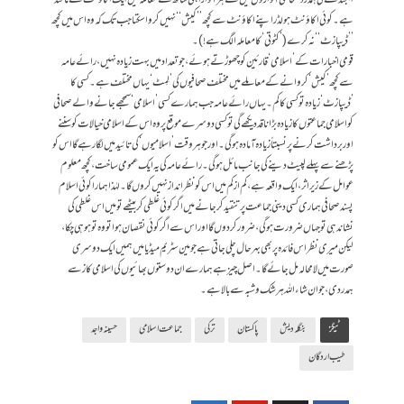
ہے۔ کوئی اکاؤنٹ ہولڈر اپنے اکاؤنٹ سے کچھ ’’کیش‘‘ نہیں کروا سکتا جب تک کہ وہ اس میں کچھ
’’ڈیپازٹ‘‘ نہ کرے (’کٹوتی‘ کا معاملہ الگ ہے!)۔
قومی اخبارات کے ’اسلامی‘ قارئین کو چھوڑتے ہوئے، جو تعداد میں بہت زیادہ نہیں، رائےعامہ
سے کچھ ’کیش‘ کروانے کے معاملے میں مختلف صحافیوں کی ’لِمِٹ‘ یہاں مختلف ہے۔ کسی کا
’ڈیپازٹ‘ زیادہ تو کسی کا کم۔ یہاں رائےعامہ جب ہمارے کسی ’اسلامی‘ سمجھے جانے والے صحافی
کو اسلامی جماعتوں کا زیادہ بڑا ناقد دیکھے گی تو کسی دوسرے موقع پر وہ اس کے اسلامی خیالات کو سننے
اور برداشت کرنے پر نسبتاً زیادہ آمادہ ہوگی۔ اور جو ہر وقت ’اسلامیوں‘ کی تائید میں لگا رہے گا اس کو
پڑھنے سے پہلے لپیٹ دینے کی جانب مائل ہوگی۔ رائےعامہ کی یہ ایک عمومی ساخت، کچھ معلوم
عوامل کے زیراثر، ایک واقعہ ہے، کم از کم میں اس کو نظرانداز نہیں کروں گا۔ لہٰذا ہمارا کوئی اسلام
پسند صحافی ہماری کسی دینی جماعت پر تنقید کر جانے میں اگر کوئی غلطی کر بیٹھے تو میں اس غلطی کی
نشاندہی تو جہاں ضرورت ہو گی، ضرور کر دوں گا اور اس سے اگر کوئی نقصان ہوا تو وہ تو ہو ہی چکا،
لیکن میری نظر اس فائدہ پر بھی بہرحال چلی جاتی ہے جو مین سٹریم میڈیا میں ہمیں ایک دوسری
صورت میں لامحالہ مل جائے گا۔ اصل چیز ہے ہمارے ان دوستوں بھائیوں کی اسلامی کاز سے
ہمدردی، جو ان شاءاللہ ہر شک و شبہ سے بالا ہے۔
ٹیگز
بنگلہ دیش
پاکستان
ترکی
جماعت اسلامی
حسینہ واجد
طیب اردگان