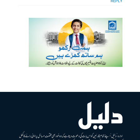
REPLY
ادارہ ’دلیل‘ اپنے تمام قارئین کو اس بات کی دعوت دیتا ہے کہ وہ خود بھی مختلف مسائل پر اپنی رائے کا کھل