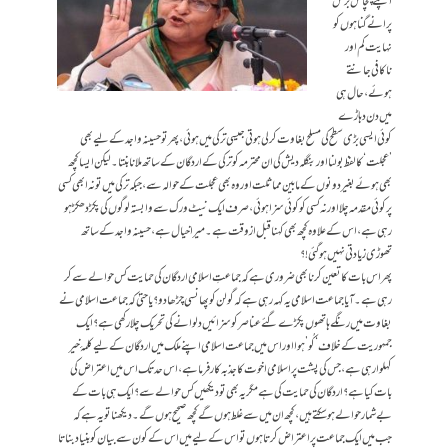
اپنے پچاس برس
پرانے گناہوں کو
نہایت کم اور
ناکافی جانتے
ہوئے، حال ہی
میں دن دہاڑے
کوئی ایسی بڑی سطح کی مسلح بغاوت کر لی ہوتی جیسی ترکی میں ہوئی، پھر تو حسینہ واجد کےلیے بھی
’عجلت‘ کا لفظ بولنا اور بنگلہ دیش کی ان محترمہ کو ترکی کے اردگان کے ساتھ ملانا بنتا۔ لیکن ایسا کچھ
بھی ہوئے بغیر دونوں کے مابین مماثلت اور وہ بھی عجلت کے حوالہ سے، جبکہ ترکی میں تو نہ ابھی کسی
پر کوئی مقدمہ چلا اور نہ کسی کو کوئی سزا ہوئی، صرف ایک نیٹ ورک سے وابستہ لوگوں کی پکڑ دھکڑ ہو
رہی ہے، اس کے علاوہ کچھ بھی کہنا قبل از وقت ہے۔ میرا خیال ہے، حسینہ واجد کے ساتھ
تھوڑی زیادتی نہیں ہو گئی!؟
پھر اس بات کا تعین کرنا بھی ضروری ہے کہ جماعتِ اسلامی اردگان کی حمایت کس حوالے سے کر
رہی ہے۔ آیا جماعت اسلامی یہ کہہ رہی ہے کہ گولن کو پھانسی چڑھا دو؟ یا حتیٰ کہ جماعت اسلامی نے
بغاوت میں رنگے ہاتھوں پکڑے گئے عناصر کو سزائیں دلوانے کی تحریک چلا رکھی ہے؟ ایک
جمہوریت کے خلاف ‘کُو’ ہوا اور اس میں جماعت اسلامی اپنے ملک میں اردگان کےلیے کلمۂ خیر
کہلوا رہی ہے، جس کی پشت پر اسلامی اخوت کا جذبہ کارفرما ہے، اس حد تک اس میں اعتراض کی
بات کیا ہے؟ اردگان کی حمایت کی ہے مگر یہ بھی تو دیکھیں کس حوالے سے؟ ایک ہی بات کے
بےشمار حوالے ہو سکتے ہیں، کچھ ان میں سے غلط ہوں گے کچھ صحیح ہوں گے۔ دیکھنا تو یہ ہے کہ
جب میں ایک جماعت پر اعتراض کرتا ہوں تو اس کےلیے میں اس کے کون سے بیان کو بنیاد بناتا