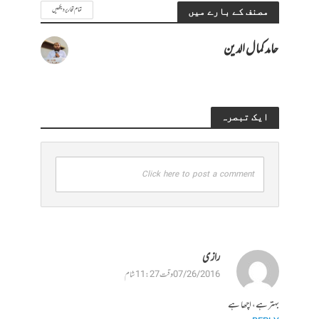
تمام تحاریر دیکھیں
مصنف کے بارے میں
حامد کمال الدین
ایک تبصرہ
Click here to post a comment
رازی
07/26/2016 وقت 11:27 شام
بہتر ہے، اچھا ہے