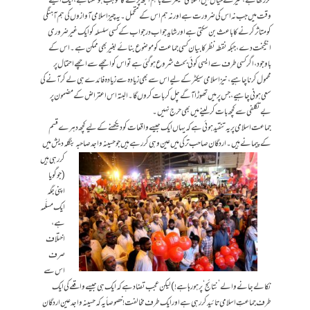
کر رکھا ہے، میرے خیال میں اسلامی سیکٹر کے باہم الجھ پڑنے کا موجب ہو سکتا ہے، ایک ایسے
وقت میں جب نہ اس کی ضرورت ہے اور نہ ہم اس کے متحمل۔ یہ چیز اسلامی آوازوں کی ہم آہنگی
کو متاثر کرنے کا باعث بن سکتی ہے اور شاید جواب در جواب کے کسی سلسلہ کو ایک غیرضروری
انگیخت دے، جبکہ نقطہ نظر کا بیان کسی جماعت کو موضوع بنائے بغیر بھی ممکن ہے۔ اس کے
باوجود، اگر کسی طرف سے ایسی کوئی بحث شروع ہو گئی ہے تو اس کو اچھے سے اچھے احتمال پر
محمول کرنا چاہیے، نیز اسلامی سیکٹر کےلیے اس سے بھی زیادہ سے زیادہ فائدے ہی لے کر آنے کی
سعی ہونی چاہیے، جس پر میں تھوڑا آگے چل کر بات کروں گا۔ البتہ اس اعتراض کے مضمون پر
بےتکلفی سے کچھ بات کر لینے میں بھی حرج نہیں۔
جماعت اسلامی پر یہ تنقید ہوئی ہے کہ یہاں ایک جیسے واقعات کو دیکھنے کےلیے کچھ دہرے قسم
کے پیمانے ہیں۔ اردگان صاحب ترکی میں عین وہی کر رہے ہیں جو حسینہ واجد صاحبہ بنگلہ دیش میں
کر رہی ہیں
(جو گویا
اپنی جگہ
ایک مسلَّمہ
ہے،
اختلاف
صرف
اس سے
نکالے جانے والے ’نتائج‘ پر ہو رہا ہے!) لیکن عجب تضاد ہے کہ ایک ہی جیسے واقعے کی ایک
طرف جماعتِ اسلامی تائید کر رہی ہے اور ایک طرف مخالفت! خصوصاً یہ کہ حسینہ واجد عین اردگان