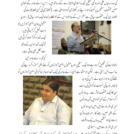
کی ہمدرردیاں ملکی اور عالمی سطح پر ایک اسلامی ایجنڈے کے ساتھ ہیں۔ اِس رائےعامہ کے محاذ پر
ہمیں مختلف سطحوں پر کھیلنا اور اپنے ہر کھلاڑی کو داد دینی ہے۔ (کھلاڑی کی کسی غلط شاٹ کی
نشاندہی ایک مختلف سیاق ہے مگر اس کے باوجود اس کے حوصلے بڑھانا ایک اور سیاق)۔
اوریا
مقبول جان ایسی آوازیں جو
بہت کھل کر آ جاتی ہیں،
ایک تعداد کو آسودہ کرتی ہیں
تو ایک تعداد ان کے ہاتھ
سے نکل بھی جاتی ہے۔
کیونکہ رائےعامہ جن
رجحانات کی تخلیق کردہ ہے وہ ایک سطح پر اوریامقبول ایسی آوازوں کو سُنے بغیر مسترد کر دینے کی
جانب مائل رہتی ہے۔ لیکن ہو سکتا ہے اسی رائےعامہ کی ایک تعداد
عامر خاکوانی ایسی آوازوں کو
سننے کی روادار ہو جائے، جس کی وجہ
لامحالہ اوریا کی نسبت خاکوانی کی بابت
ان کا ایک مختلف تاثر ہے۔ یہ دونوں
اگر اسلام کے خیرخواہ ہیں تو یہ دونوں
میری ضرورت ہیں؛ میں اِن دونوں
کے بغیر نہیں رہنے کا۔ صرف دو کیا،
بہت زیادہ سطحیں یہاں بیک وقت
میری ضرورت ہیں۔ اسلامی
ایجنڈے کی ہمدرد صحافتی آوازوں میں سے ہر آواز اپنی ساکھ کے معاملہ میں ایک اکاؤنٹ کے مانند