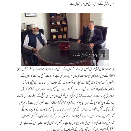
ہوں۔ ترکی کے داخلی نزاع میں میرا خیال ہے
سراج الحق پاکستان میں ترکی سفیر کے ساتھ
جماعت اسلامی کوئی فریق نہیں بنی ہے۔ ترکوں کے داخلی معاملات جماعت نے بدستور ترکوں پر ہی
چھوڑ رکھے ہیں۔ اردگان کی حمایت کا یہاں کوئی ریفرنس ہے تو وہ ہے مسلح بغاوت کاروں کے
ہاتھوں جمہوری مینڈیٹ چھننے سے بچانا اور جمہوریت کے خلاف اس بغاوت کے پیچھے کارفرما
عناصر کو اردگان کا شکستِ فاش سے دوچار کرنا۔ یا پھر اس مسلح بغاوت اور اس کے پیچھے کارفرما
عناصر کی کچھ مذمت جماعت نے کر ڈالی ہو گی (اس گلوبل جہان میں اس سطح کے واقعات کسی پشت
پناہ کے بغیر انجام پاتے ہوں، بالجزم ایسا کوئی دعویٰ کر ڈالنا ظاہر ہے ممکن نہیں ہے)۔ غرض
ترکی کی ایک منتخب حکومت اور اس کے حقِ اقتدار کی حمایت۔ یا مسلح بغاوت کے کارپردازوں کی
ایک عمومی مذمت۔ اس سے بڑھ کر جماعت نے کوئی مطالبہ کیا ہو، یا اردگان کے کسی مخصوص
اقدام کی حمایت کی ہو تو اس کی نشاندہی ہونی چاہیے۔ محض اردگان کی حمایت یا اس کےلیے اس
مشکل گھڑی میں کلمۂ خیر، یہ تو دنیا بھر کے انصاف پسند کر رہے ہیں۔