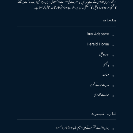
کر اظہار کریں اور اس کے لیے ہر تحریر پر تبصرے کی سہولت کا استعمال کریں۔ جو بھی ویب سائٹ پر لکھنے
کا متمنی ہو، وہ ادارہ ’دلیل‘ کا مستقل رکن بن سکتا ہے اور اپنی نگارشات شامل کرسکتا ہے۔
صفحات
Buy Adspace
Herald Home
ادارہ دلیل
پالیسی
مقاصد
ہدایات برائے تحریر
ہمارے لکھاری
تازہ تبصرے
جہاں دائرے ختم ہوتے ہیں- نعیم اللہ باجوہ
از
طاہرہ مسعود