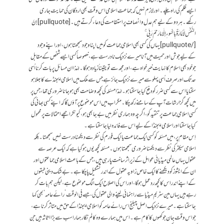
ایسے ظلم کی راہ چلے۔ اور لازم نہیں کہ جماعت اسلامی اس وقت بھی اردگان کی حمایت جاری
رکھے۔ ہر دو کےلیے ہم عدل و انصاف پر استقامت کی دعاء کرتے ہیں۔ [pullquote] إِنَّ
النَّفْسَ لَأَمَّارَةٌ بِالسُّوءِ إِلَّا مَا رَحِمَ رَبِّي ۚ
[/pullquote] یہاں کی کسی بھی اسلامی جماعت کو میں اپنا وجود سمجھتا ہوں، اور اپنے وجود
کےلیے جوش اور حمیت میں آنا میرے نزدیک نادرست ہے، خصوصاً کسی ایسے شخص کے مقابل
جو خود بھی اسلام کا نہایت خیرخواہ ہے، اور مجھ سے تو یقیناً زیادہ ہو گا۔ لہٰذا ان مسائل پر بات کرنا اُسی
حد تک اور صرف اُسی پہلو سے میرے نزدیک جائز ہے جس سے ملک میں اسلامی ایجنڈے کا بھلا ہو
سکتا یا اس سے کسی ضرر کو دفع کیا جا سکتا ہو۔ لہٰذا مسئلہ کی کچھ وضاحت بھی ہو جانا ضروری تھا، جس پر
میں کچھ گزارشات آپ کے سامنے رکھ چکا۔ مگر اب میں اس موضوع پر آؤں گا کہ اپنے کسی بھائی کی
کسی اسلامی جماعت پر تنقید کو، اگرچہ وہ ہماری نظر میں بےجا بھی ہو، کیونکر اچھے احتمالات پر محمول
کیا جا سکتا اور اسلامی ایجنڈا کےلیے اس سے فائدہ لیا جا سکتا ہے۔
اِس مقام پر، میں مسئلہ کو کسی ایک جماعت یا ایک فورم کی نظر سے دیکھنا درست نہیں سمجھتا۔ بلکہ
اسلامی سیکٹر کی نظر سے دیکھنا ضروری سمجھتا ہوں۔ مسئلہ کچھ یوں ہو گیا ہے کہ ایک عرصہ سے
عقول یہاں عالمی میڈیائی عوامل کے زیرِاثر ساخت پا رہی ہیں، جس کے باعث اسلامی جماعتوں اور
ان کے ایشوز کو دیکھنے کا ایک خاص زاویہ عقول کے اندر تشکیل پا چکا ہے۔ بےشک دینی طبقوں
کے اپنے اندر اس کا کچھ ردعمل ہو گا، اور اس کی اصلاح ایک الگ موضوع ہے، لیکن ہم بات کر
رہے ہیں یہاں مین سٹریم میڈیا سے راہنمائی لینے والی عقول کی، جسے فی الوقت ’رائےعامہ‘ بھی کہا
جا سکتا ہے۔ میرے نزدیک اصل چیلنج اس رائےعامہ کو اسلامی ایجنڈا کے حق میں متاثر کرنا ہے،
جو اس وقت جان جوکھوں کا کام ہے۔ اس میں ہمارے وہ کالم نگار ہمارا سب سے بڑا اثاثہ ہیں جن