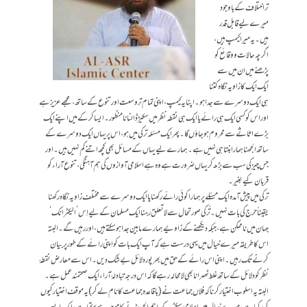
تر اختلاف کے باوجود
میرے لیے قابل قدر
ہیں۔ یہ میرا کیمپ ہیں،
اگرچہ حالات و وقائع کو
پڑھنے میں ان میں سے
ایک ایک کا زاویہ نگاہ کتنا
ہی ایک دوسرے سے جدا ہو۔ اپنا یہ کیمپ، اپنی تمام تر وسعت اور تنوع کے ساتھ، مجھے عزیز ہے
اور اس کو کسی ایک ہی رائے یا ایک ہی نقطہ نظر میں سکیڑ ڈالنا نامنظور۔ ایسا کر کے میں اپنے ایک
بڑے اثاثے سے محروم ہو جاؤں گا۔ پھر ایک مسئلہ ترکی میں ہو، اس پر یہاں ایک دوسرے کے
ساتھ الجھنا ہمارا بنتا ہی نہیں ہے۔ ہمارے لیے یہاں کے مسائل بھی کچھ اتنے کم نہیں ہیں۔ اور
جس چیز کی سب سے بڑھ کر یہاں ضرورت ہے وہ ہے اسلامی آوازوں کی ہم آہنگی، تنوعِ آراء کو
قربان کیے بغیر۔
ترکی میں پیش آمدہ ایک مسئلے پر ہمارا کوئی رائے رکھنا یا ایک دوسرے سے مختلف زاویہ نگاہ رکھنا
یقیناً حرج کی بات نہیں۔ تُرکی صورتحال سے لاتعلق رہنا ایک مسلمان کےلیے اِس ’الیکٹرانک‘
جہان میں ناممکن ہے، جبکہ دیکھنے کے زاویے ہمارے مابین جدا ہو سکتے ہیں، اور رہیں گے۔ البتہ
اس کا طریقہ میرے خیال میں یہی درست ہے کہ آپ ایک بات کو اپنی رائے کے طور پر بیان
کرنے تک رہیں۔ اپنی اس رائے کے حق میں بھرپور دلائل بےشک دیں۔ اس سے معارض نقطۂ
نظر کو دلائل کے ساتھ غلط ٹھہرانا بھی لامحالہ رہے گا کہ اس درجہ تبادلۂ آراء ایک صحتمند عمل ہے۔
البتہ یہ اسلوب اختیار کرنا کہ فلاں جماعت نے (باقاعدہ جماعت کا نام لے کر) یہ موقف اختیار کیوں