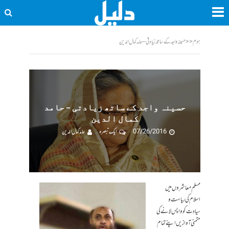
ہوم
<<
حسینہ واجد کے ساتھ زیادتی – حامد کمال الدین
حسینہ واجد کے ساتھ زیادتی – حامد
کمال الدین
07/26/2016
ایک تبصرہ
حامد کمال الدین
مسلم معاشروں میں
اسلام کی ریاست و
سیادت کو واپس لانے کی
متمنی آوازیں اپنے تمام