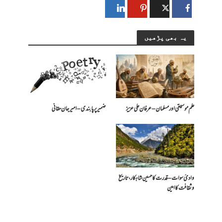
یہ بھی پڑھیں
علم موسیقی اور مسلمان – عرفان علی عزیز
ضمیر پر پابندی – امیرجان حقانی
وادیٔ سوات – قدرت کا حسین شاہکار، تاریخ
و ثقافت کا امین