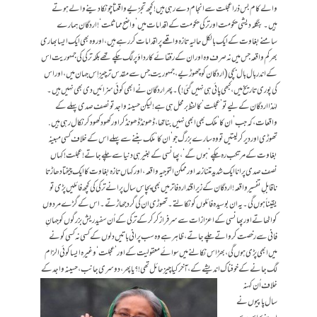
والے کام بس ذرا عجلت سے انجام دے رہی ہیں! کچھ تجزیے واقعتاً چونکا دینے والے ہوتے
ہیں۔ بنگلہ دیشی حکومت اور ترکی حکومت کے اقدامات میں ’واضح مماثلت‘! اردگان ہمارے
سامنے بغاوت کے ایک بالکل حالیہ تازہ واقعے پر اقدامات کر رہے ہیں، اور وہ بھی ایک ایسا بھاری
بھرکم واقعہ جس میں نہ صرف وہ اور ان کے رفقائےکار داؤ پر لگ چکے تھے بلکہ ترکی کی جمہوریت اس
کے اندر بال بال بچی (اردگان کو چھوڑیے، جمہوریت جس سے مقدس تر چیز اِس جہان میں، اور اس
کی پوری تاریخ میں، کبھی پائی ہی نہیں گئی!)۔ پھر اردگان نے ابھی کوئی سزائیں دی بھی نہیں ہیں۔
لہٰذا اردگان کےلیے تو ’عجلت‘ کا لفظ برمحل ہی ہے! لیکن حسینہ واجد تو نصف صدی پہلے کے
واقعات، کہ جب ’ان کا‘ ملک بھی ابھی نہیں بنا تھا، ڈھونڈ ڈھونڈ کر اور کھود کھود کر نکال رہی ہیں.
تھوڑی اور دیر کر لیتیں تو وہ سارے بزرگ جو ’ان کا‘ ملک بننے سے پہلے اس کے خلاف کسی مبینہ
بغاوت کے مرتکب رہ چکے ’ہوں گے‘، پھانسی کے بغیر ہی دنیا سے چلے جاتے! عجلت! کہاں
نصف صدی پرانا ایک شدید متنازعہ اور ممکن التوجیہ واقعہ، اور کہاں تازہ بغاوت کا ایک چیختا دھاڑتا
ناقابلِ تفسیر واقعہ! اردگان کے زیراقتدار دفاتر میں بھی پچاس سال پرانے ترکی کی کچھ فائلیں پڑی تو
یقیناً ہوں گی۔ یہ ان بوسیدہ فائلوں کو نکالتے۔ تھوڑی ان کی گرد جھاڑتے۔ اس کے گڑے مردوں
کو اٹھاتے اور پھانسی کے اعزازات سے سرفراز کر کر کے ترکی کے اُن سفید ریش بزرگوں کو جہانِ
فانی سے رخصت کرواتے چلے جاتے، ظاہر ہے وہ سب پرانی باتیں دلوں کے کسی نہ کسی کونے
میں ابھی پڑی ہوں گی، بھڑاس نکالنے میں سوائے معقولیت کے اور ’عجلت‘ وغیرہ ایسا کوئی الزام
لگ جانے کے خوفناک اندیشے کے، آخر کیا چیز حائل تھی!؟ یا پھر، دوسری جانب،
حسینہ واجد کے
خلاف اُن کہنہ
سال پاپیوں نے