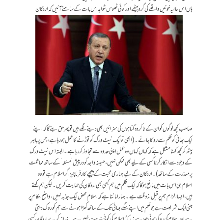
ہاں اس حالیہ خونیں واقعے کی گرد بیٹھے اور کوئی ٹھوس شواہد اس بات کے سامنے آئیں کہ
اردگان
صاحب کچھ لوگوں کو ان کے ناکردہ گناہوں کی سزائیں بھی دینے لگے ہیں تو پھر حق بنے گا کہ اپنے
ایک بھائی کو ظلم سے روکا جائے۔ (ابھی تو ایک نیٹ ورک کو توڑنے کا عمل ہو رہا ہے، جس پر باہر
بیٹھ کر کچھ کہنا مشکل ہے کہ کہاں کہاں وہ عمل اپنی حدود سے تجاوز کر رہا ہے۔ البتہ اس نیٹ ورک
کے وجود سے انکار کرنا کسی کےلیے بھی ممکن نہیں، حسینہ واجد کو درپیش ’مسئلہ‘ کے ساتھ مماثلت
پر معذرت کے ساتھ)۔ اردگان کےلیے ہماری محبت کے پیچھے کارفرما چیز اگر اسلام ہے تو وہ
اسلام ہی اس بات میں مانع ہو گا کہ ایک ظلم میں ہم کبھی بھی اردگان کی حمایت کریں۔ لیکن ہم کہتے
ہیں، ایسا الزام ہم پر قبل از وقت ہے۔ ہمارا ماننا ہے کہ اسلام محض ایک جذبہ نہیں، واضح احکام پر
مبنی ایک شریعت ہے جو ظلم میں اپنے سگے بھائی تک کے ساتھ کھڑا ہونے سے ہم کو روک دیتی
ہے اور اسلام کی روکی ہوئی چیز سے نہ رکنا اسلام کی کوئی خدمت نہیں ہے۔ خدا نہ کرے اردگان کسی