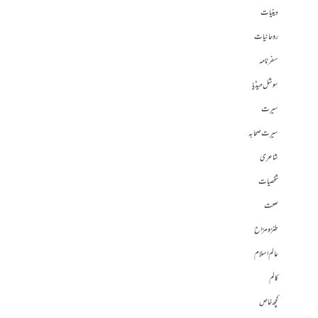
دینیات
روحانیات
سفرنامہ
سوشل میڈیا
سیرت
سیرت صحابہ
شاعری
شخصیات
صحت
طنز و مزاح
عالم اسلام
کالم
کچھ خاص