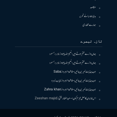
مقاصد
ہدایات برائے تحریر
ہمارے لکھاری
تازہ تبصرے
جہاں دائرے ختم ہوتے ہیں- نعیم اللہ باجوہ
از
طاہرہ مسعود
جہاں دائرے ختم ہوتے ہیں- نعیم اللہ باجوہ
از
طاہرہ مسعود
جب جذبات خبر بن جائیں – فاطمۃالزہرہ
از
Saba
جب جذبات خبر بن جائیں – فاطمۃالزہرہ
از
نایاب زہرہ
جب جذبات خبر بن جائیں – فاطمۃالزہرہ
از
Zahra khan
اس خاندان کا اصل مجرم کون! – عبدالغفار بگٹی
از
Zeeshan majid