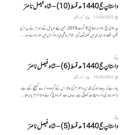
داستانِ حج 1440 ھ قسط (10) – شاہ فیصل ناصرؔ
11/03/2022
تبصرہ لکھیے
پیر ٤ذى الحج ١٤٤٠ھ بمطابق 5 اگست 2019ء تین بجے موبائل کے الارم نے بیدار کیا
لیکن اٹھنے اور تیاری میں گھنٹہ لگ گیا۔ تمام ساتھی تیار ہوکر بس میں سوار ہوئے اور...
بلاگز
داستانِ حج 1440 ھ قسط (6) – شاہ فیصل ناصرؔ
10/25/2022
تبصرہ لکھیے
یاد رہے کہ بیت اللہ کی تقدس و احترام کی خاطر اس کے گرد دو دائرے کھینچے گئے ہے۔
بڑا اور خارجی دائرہ میقات کہلاتی ہے۔ جہاں سے عمرہ و حج کرنے والا احرام باندھتا...
بلاگز
داستانِ حج 1440 ھ قسط (5) – شاہ فیصل ناصرؔ