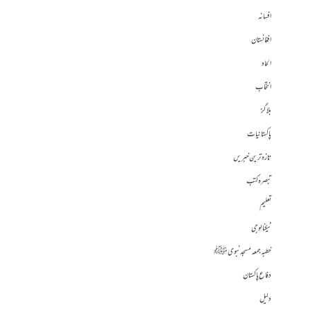
افسانہ
افغانستان
الحاد
انتخاب
بلاگز
پاکستانیات
تازہ ترین خبریں
تبصرہ کتب
تعلیم
ٹیکنالوجی
خطبہ جمعہ مسجد نبوی ﷺ
دفاع پاکستان
دلیل