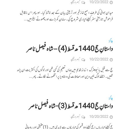
10/23/2022
تبصرہ لکھیے
میدان ہوائی کی طرف: صبح نماز فجر اور تربیتی بیان کے بعد ناشتہ کیا۔ اور پھر اس ناقابل
فراموش تاریخی سفر کیلئے تیاری شروع کی۔ سامان کو بڑے اور چھوٹے بیگز میں...
بلاگز
داستانِ حج 1440 ھ قسط (4) – شاہ فیصل ناصر
10/22/2022
تبصرہ لکھیے
حج سے قبل بائیومیٹرک : زمانۂ قدیم میں جہاں تعلیم کی کمی تھی اور لوگوں کی اکثریت ان پڑھ
تھیں۔ اسلئے لوگ لین دین اور معاملات کی دستاویز پر انگھوٹے لگاتے۔ پھر...
بلاگز
داستانِ حج 1440 ھ قسط (3)- شاہ فیصل ناصر
10/20/2022
تبصرہ لکھیے
حج کیلئے تیاریاں: حج کیلئے دو قسم کی تیاریوں سے لابدی ہیں۔ (1)حقیقی اور روحانی