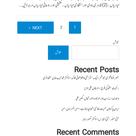
تیاریاں۔ (2)ظاہری مادی اور انتظامی تیاریاں ۔ حقیقی اور روحانی تیاریاں درجہ ذیل...
2
1
NEXT
تلاش
تلاش
Recent Posts
عصرِ نو کا فکری تلاطم: ایک سقراطی و افلاطونی محاکمہ – ڈاکٹر محمد طیب خان سنگھانوی
رنجیت سنگھ کی فوج – عرفان علی عزیز
وجودِ خدا، مذہب اور موجودہ صورتحال- کبیر علی
ایران پاکستان سمیت دفاعی اتحاد چاہتا ہے – میر افسر امان،میر
حتی النصر ، حتی القدس – ڈاکٹر تصور بھٹہ
Recent Comments