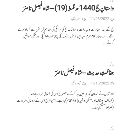
بلاگز
داستانِ حج 1440 ھ قسط (19) – شاہ فیصل ناصرؔ
11/26/2022
تبصرہ لکھیے
حج کے بعد ، عبادات و زیارات : مناسک حج کی ادائیگی کی بعد ہم فرائض سے آزاد ہوئے
تھے۔ اب ہمارا کام حرم کعبہ میں فرض نمازوں کی باجماعت ادائیگی اور نفل طوافیں
کرنے...
بلاگز
حِفاظتِ حديث – شاہ فیصل ناصرؔ
11/15/2022
تبصرہ لکھیے
اللہ تعالی نے انسان کو دنیا میں پیدا کرکے، جسطرح اس کی جسمانی ضروریات
(خوراک،پوشاک اورمسکن وغیرہ) کا انتظام کیا ہے۔ اسی طرح اس کے روحانی ضرورت
(صراط مستقیم کی...
بلاگز