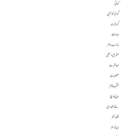
کہانی
گوشہ خواتین
گوشہ ہند
مباحث
مذاہب عالم
مشرق وسطی
معاشرت
معلومات
منتخب کالم
میڈیا واچ
نئے لکھاری
نقطہ نظر
ہیڈلائنز