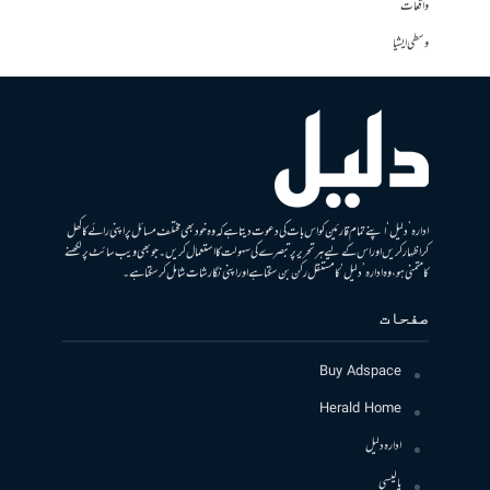
واقعات
وسطی ایشیا
ادارہ ’دلیل‘ اپنے تمام قارئین کو اس بات کی دعوت دیتا ہے کہ وہ خود بھی مختلف مسائل پر اپنی رائے کا کھل
کر اظہار کریں اور اس کے لیے ہر تحریر پر تبصرے کی سہولت کا استعمال کریں۔ جو بھی ویب سائٹ پر لکھنے
کا متمنی ہو، وہ ادارہ ’دلیل‘ کا مستقل رکن بن سکتا ہے اور اپنی نگارشات شامل کرسکتا ہے۔
صفحات
Buy Adspace
Herald Home
ادارہ دلیل
پالیسی