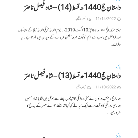
داستانِ حج 1440 ھ قسط (14) – شاہ فیصل ناصرؔ
11/14/2022
تبصرہ لکھیے
ہفتہ ٩ ذی الحج ١٤٤٠ھ بمطابق 10 اگست 2019ء۔ یوم العرفه ”ألحجُّ ألعرفه” حج كے مناسک
اور فرائض میں سب سے اہم ”وقوف عرفہ” یعنی عرفات کے میدان میں ٹہرنا ہے۔ یہ
وقوف...
بلاگز
داستانِ حج 1440ھ قسط (13) – شاہ فیصل ناصرؔ
11/10/2022
تبصرہ لکھیے
ہمارا حج :مکتب والوں نے منٰی روانگی کا شیڈول پہلے سے ہوٹل میں لگایا تھا، جسمیں
ہماری روانگی کا وقت رات ایک بجہ طے کیا گیاتھا اسلئے ہم نے عصر کے بعد حج کا
ضروری...
بلاگز