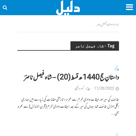
ہوم
<<
شاہ فیصل ناصر
Tag - شاہ فیصل ناصر
بلاگز
داستانِ حج 1440 ھ قسط (20) – شاہ فیصل ناصرؔ
11/28/2022
تبصرہ لکھیے
طائف کی سیر اور میقات وادی مَحرِم سے عمرہ:تاریخی مقامات کی زیارت میں ہماری
اگلی منزل طائف تھا، جہاں کی سیر کے بعد، میقات وادی مَحرِم (قرن المنازل) سے عمرہ
بھی...