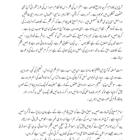
آج یزید کا نام اگرچہ تاریخ کا حصہ ہے، مگر اس کی فکر، اس کا نظام، اور اس کی طرزِ حکمرانی آج بھی
مختلف شکلوں میں موجود ہے۔ آمریت، کرپشن، سیکولر جبر، مذہبی استحصال، اور سامراجی طاقتیں
دراصل اسی یزیدی فکر کا تسلسل ہیں۔ امام حسینؓ کا پیغام ہے کہ اگر ظلم کے خلاف آواز بلند نہ کی
جائے تو وہ ظلم، نظام بن جاتا ہے۔ یہی وہ رویہ ہے جو آج امت کی تباہی کا سبب بن رہا ہے۔
کربلا ہمیں دعوت دیتا ہے کہ ہم امام حسینؓ کے مقصد اور مشن کو سمجھیں۔ امامؓ نے خود فرمایا: ’’میں
امتِ محمدیہ کی اصلاح کے لیے نکلا ہوں‘‘۔ یہ ایک انقلابی فکر ہے، ایک روحانی عہد ہے جو ہمیں ظلم
کے خلاف، حق کے ساتھ، اور دین کی اصل روح کی بحالی کے لیے سرگرم عمل ہونے کی دعوت
دیتا ہے۔
امتِ مسلمہ کو آج جن چیلنجز کا سامنا ہے، ان میں سب سے اہم فکری زوال، تعلیم کی کمی، اور دین
سے دوری ہے۔ ہماری نوجوان نسل کو کربلا کی روح سے روشناس کروانا وقت کی اہم ضرورت
ہے۔ سوشل میڈیا، تعلیم، مساجد، اور دینی حلقوں کے ذریعے حسینیت کو ایک زندہ پیغام کے طور پر
پیش کرنا چاہیے تاکہ ہم صرف ماضی کی داستانیں دہرا کر نہ رہ جائیں بلکہ ایک باعمل، باکردار، اور
باوقار قوم کی صورت میں ابھریں۔
امام حسینؓ کی شہادت ہمیں یہ سبق دیتی ہے کہ حق پر قائم رہنے کے لیے جان دینا پڑے تو گریز نہیں
کرنا چاہیے۔ آج ضرورت اس امر کی ہے کہ ہم اپنے اندر وہی غیرت، اخلاص، قربانی، اور ایثار
پیدا کریں جو امام حسینؓ نے کربلا میں پیش کیا۔ معاشرتی سطح پر ہمیں ظلم، ناانصافی، بددیانتی، اور فرقہ
واریت جیسے امراض کے خلاف اجتماعی مزاحمت کی فضا پیدا کرنی ہوگی۔ ہمیں اپنے گھروں،