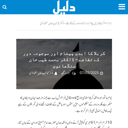
ہوم
<<
کربلا کا ابدی پیغام اور موجودہ دور کے تقاضے – ڈاکٹر محمد طیب خان سنگھانوی
کربلا کا ابدی پیغام اور موجودہ دور
کے تقاضے – ڈاکٹر محمد طیب خان
سنگھانوی
07/05/2025
تبصرہ لکھیے
ڈاکٹر محمد طیب خان سنگھانوی
یومِ عاشور اور واقعۂ کربلا اسلامی تاریخ کا وہ ناقابلِ فراموش باب ہے جو نہ صرف ایمان و ایقان کا
مظہر ہے بلکہ ہر دور کے مظلوموں، حق پرستوں، اور باطل کے خلاف اٹھنے والی تحریکوں کے لیے
ایک کامل رہنمائی بھی فراہم کرتا ہے۔
10 محرم الحرام 61 ہجری کو پیش آنے والا یہ واقعہ جہاں حضرت امام حسینؓ اور ان کے جاں نثار