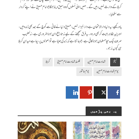
کربلا کے وارث نہیں رہیں گے۔ ہمیں اپنی نسلوں کو وہ سبق دینا ہوگا جو امام حسینؓ نے اپنے کردار
سے سکھایا۔
یاد رکھیے، یہ دنیا دارالامتحان ہے دارالجزاء نہیں ، حسینؓ دنیائے فانی سے کوچ کے بعد بھی زندہ ہیں،
اور یزید بظاہر جیت کر بھی مردہ۔ یہ فرق سمجھنے کے لیے نہ تاریخ دان ہونا ضروری ہے، نہ خطیب
صرف ایک سچا مسلمان ہونا کافی ہے، جو جانتا ہے کہ زندگی جینا ہے تو اصولوں پر، چاہے میدانِ کربلا
ہی کیوں نہ ہو۔
ٹیگز
شہادت امام حسین
فلسفہ شہادت امام حسینؓ
کربلا
یوم شہادت امام حسین
یوم عاشور
یہ بھی پڑھیں