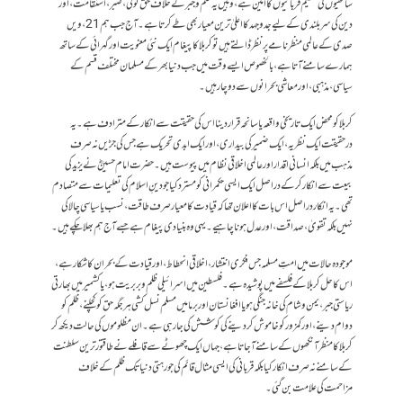
ساتھیوں کی عظیم قربانیوں کا امین ہے، وہیں یہ ظلم و جبر کے خلاف حق گوئی، صبر، استقامت، اور
دین کی سربلندی کے لیے جدوجہد کا اعلیٰ ترین معیار بھی طے کرتا ہے۔ آج جب ہم 21، ویں
صدی کے عالمی منظرنامے پر نظر ڈالتے ہیں تو کربلا کا پیغام ایک نئی معنویت اور گہرائی کے ساتھ
ہمارے سامنے آتا ہے، بالخصوص ایسے وقت میں جب دنیا بھر کے مسلمان مختلف قسم کے
سیاسی، مذہبی، اور معاشی بحرانوں سے دوچار ہیں۔
کربلا کو محض ایک تاریخی واقعہ یا سانحہ قرار دینا اس کی حقیقت سے انکار کے مترادف ہے۔ یہ
درحقیقت ایک نظریہ، ایک ضمیر کی بیداری، اور ایک ابدی تحریک ہے جس کی جڑیں نہ صرف
مذہب میں بلکہ انسانی اقدار اور عالمی اخلاقی نظام میں پیوست ہیں۔ حضرت امام حسینؓ نے یزید کی
بیعت سے انکار کر کے دراصل ایک ایسی حکمرانی کو مسترد کیا جو دینِ اسلام کی تعلیمات سے متصادم
تھی۔ یہ انکار دراصل اس بات کا اعلان تھا کہ قیادت کا معیار صرف طاقت، نسب یا سیاسی چالاکی
نہیں بلکہ تقویٰ، صداقت، اور عدل ہونا چاہیے۔ یہی وہ بنیادی پیغام ہے جسے آج ہم بھلا چکے ہیں۔
موجودہ حالات میں امتِ مسلمہ جس فکری انتشار، اخلاقی انحطاط، اور قیادت کے بحران کا شکار ہے،
اس کا حل کربلا کے فلسفے میں پوشیدہ ہے۔ فلسطین میں اسرائیلی ظلم و بربریت ہو، یا کشمیر میں بھارتی
ریاستی جبر، یمن و شام کی خانہ جنگی ہو یا افغانستان اور برما میں مسلم نسل کشی ہر جگہ حق کو کچلنے، ظلم کو
دوام دینے، اور کمزور کو خاموش کر دینے کی کوشش کی جا رہی ہے۔ ان مظلوموں کی حالت دیکھ کر
کربلا کا منظر آنکھوں کے سامنے آ جاتا ہے، جہاں ایک چھوٹے سے قافلے نے طاقتور ترین سلطنت
کے سامنے نہ صرف انکار کیا بلکہ قربانی کی ایسی مثال قائم کی جو رہتی دنیا تک ظلم کے خلاف
مزاحمت کی علامت بن گئی۔