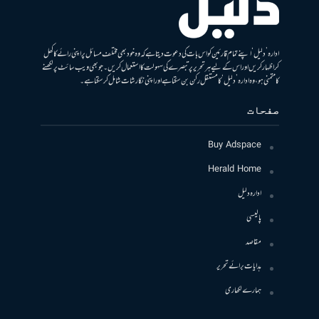
ادارہ ’دلیل‘ اپنے تمام قارئین کو اس بات کی دعوت دیتا ہے کہ وہ خود بھی مختلف مسائل پر اپنی رائے کا کھل
کر اظہار کریں اور اس کے لیے ہر تحریر پر تبصرے کی سہولت کا استعمال کریں۔ جو بھی ویب سائٹ پر لکھنے
کا متمنی ہو، وہ ادارہ ’دلیل‘ کا مستقل رکن بن سکتا ہے اور اپنی نگارشات شامل کرسکتا ہے۔
صفحات
Buy Adspace
Herald Home
ادارہ دلیل
پالیسی
مقاصد
ہدایات برائے تحریر
ہمارے لکھاری