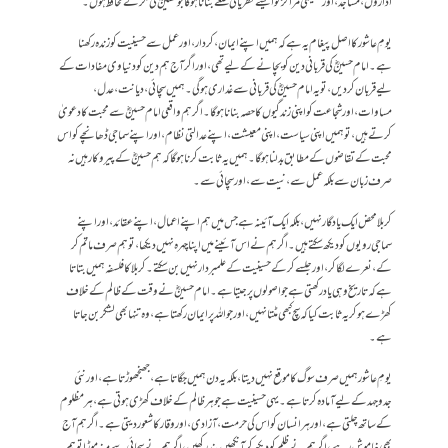
اداروں، مساجد، اور تعلیمی مراکز کو ایسے نظریاتی قلعے بنانا ہوگا جو حسینؓ کی فکر کے محافظ ہوں۔
یومِ عاشور کا اصل پیغام یہ ہے کہ ہمیں اپنے ایمان، کردار، اور عمل سے حسینیت کو زندہ رکھنا
ہے۔ امام حسینؓ کی قربانی دین کو بچانے کے لیے تھی، اور اگر آج ہم دین کو دنیاوی مفادات کے
لیے قربان کر دیں، تو یہ امام حسینؓ کی قربانی سے غداری ہوگی۔ ہمیں سچائی، دیانت، عدل،
مساوات، اور شجاعت کو اپنی زندگیوں کا حصہ بنانا ہوگا۔اگر ہم واقعی امام حسینؓ سے محبت کا دعویٰ
کرتے ہیں، تو ہمیں اپنی سیاست، اپنی معیشت، اپنے عدالتی نظام، اور اپنے سماجی ڈھانچے کو اس
محبت کے تقاضوں کے مطابق بدلنا ہوگا۔ ہمیں یہ ثابت کرنا ہوگا کہ ہم حسینؓ کے پیروکار ہیں نہ
صرف زبان سے بلکہ عمل سے، نیت سے، اور سچائی سے۔
کربلا محض ایک یادگار نہیں، بلکہ ایک آئینہ ہے جس میں ہم اپنے اعمال، اپنے عقائد، اور اپنے
سماجی رویوں کو دیکھ سکتے ہیں۔ اگر ہم نے اس آئینے میں اپنا چہرہ نہیں دیکھا، تو ہم صرف ماتم کر
کے، نعرے لگا کر، اور جلسے کر کے حسینیت کے علمبردار نہیں بن سکتے۔کربلا کا فلسفہ ہمیں بتاتا
ہے کہ تاریخ وہی یاد رکھتی ہے جو اصولوں پر جیتا ہے۔ امام حسینؓ نے وقت کے ظالم کے خلاف
کھڑے ہو کر یہ ثابت کیا کہ سچ کبھی مٹتا نہیں، اور جو اللہ پر ایمان رکھتا ہے، وہ تنہا بھی لشکر بن جاتا
ہے۔
یومِ عاشور ہمیں صرف سوگ کا موقع نہیں دیتا، بلکہ یہ دن ہمیں جگاتا ہے، جھنجھوڑتا ہے، اور نئی
جدوجہد کے لیے آمادہ کرتا ہے۔ یہی حسینیت ہے جو ہر ظالم کے خلاف کھڑی ہوتی ہے، ہر مظلوم
کے ساتھ چلتی ہے، اور ہر انسان کو اس کی حرمت، آزادی، اور وقار کا شعور دیتی ہے۔اگر ہم آج
بھی خاموش رہے، اگر ہم نے ظلم کو دیکھ کر آنکھیں بند رکھیں، اگر ہم نے سچائی سے منہ موڑا تو ہم