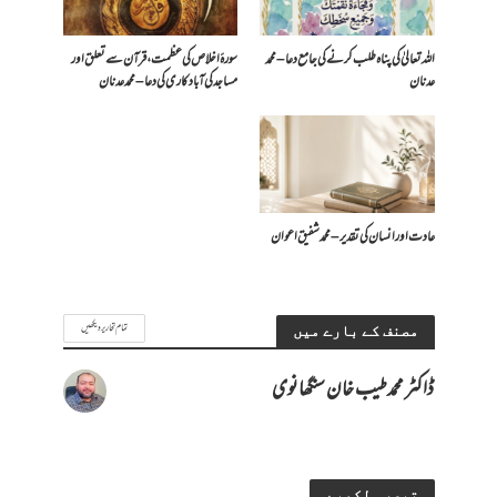
اللہ تعالیٰ کی پناہ طلب کرنے کی جامع دعا – محمد
سورۂ اخلاص کی عظمت، قرآن سے تعلق اور
عدنان
مساجد کی آبادکاری کی دعا – محمد عدنان
عادت اور انسان کی تقدیر – محمد شفیق اعوان
تمام تحاریر دیکھیں
مصنف کے بارے میں
ڈاکٹر محمد طیب خان سنگھانوی
تبصرہ لکھیے