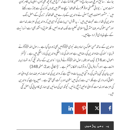
جائے”. سابق امریکی صدر جارج واشنگٹن کا کہنا ہے کہ “آج میں جو کچھ بھی ہوں، اپنی ماں کا مرہونِ
منت ہوں”۔ یونانی فلسفی سوفوکلز نے لکھا تھا “بچے وہ لنگر ہیں جو ماں کو زندگی سے جوڑے رکھتے
ہیں”۔ مشہور مصنف جین آسٹن نے والدین کے بارے میں لکھا تھا کہ “زندگی کے اصل رنگ
والدین کی اقدار سے محبت میں ہیں”۔یہ اقوال اس بات کی گواہی ہیں کہ والدین کی عزت, خدمت
اور حسنِ سلوک صرف مشرقی یا اسلامی تعلیمات تک محدود نہیں، بلکہ مغربی دانشور بھی اسے انسانیت
کے لیے بنیادی قرار دیتے ہیں۔
والدین کے ساتھ حسنِ سلوک پر احادیث نبویﷺ میں بھی زور دیا گیا ہے۔ رسول اللہ ﷺ نے
فرمایا: “اللہ کی رضا والدین کی رضا میں ہے اور اللہ کی ناراضگی والدین کی ناراضگی میں ہے۔” (کنز
العمال، جلد 16). ایک اور جگہہ رسول اللہ ﷺ نے فرمایا: “والدین کے ساتھ نیکی کرو، تمہارا بدلہ
جنت ہے، اور اگر نافرمانی کرو تو تمہارا ٹھکانہ جہنم ہے۔” (الکافی، جلد 2، صفحہ 348)
اوپر بیان کی گئی باتوں کی روشنی میں یہ بات واضع ہے کہ والدین کی خدمت نہ صرف ہماری دینی اور
اخلاقی ذمہ داری ہے بلکہ اس سے زندگی میں سکون اور برکت بھی ملتی ہے۔ ہمیں چاہیے کہ والدین
کی عزت اور خدمت کو اپنی اولین ترجیح بنائیں، کیونکہ ان کی دعائیں ہی ہماری کامیابی کی اصل کنجی
ہیں۔
یہ بھی پڑھیں