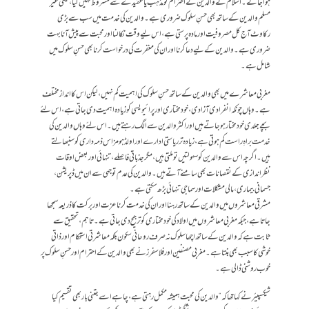
ہوا جائے۔ اسلام نے والدین کے احترام کو مذہب یا عقیدے سے مشروط نہیں کیا، یعنی غیر
مسلم والدین کے ساتھ بھی حسنِ سلوک ضروری ہے۔ والدین کی خدمت میں سب سے بڑی
رکاوٹ آج کل مصروفیت اور مادہ پرستی ہے، اس لیے وقت نکالنا اور محبت سے پیش آنا بہت
ضروری ہے۔ والدین کے لیے دعا کرنا اور ان کی مغفرت کی درخواست کرنا بھی حسنِ سلوک میں
شامل ہے۔
مغربی معاشرے میں بھی والدین کے ساتھ حسنِ سلوک کی اہمیت کم نہیں، لیکن اس کا انداز مختلف
ہے۔ وہاں چونکہ انفرادی آزادی، خودمختاری اور پرائیویسی کو زیادہ اہمیت دی جاتی ہے، اس لئے
بچے جلدی خودمختار ہو جاتے ہیں اور اکثر والدین سے الگ رہتے ہیں۔ اس لئے وہاں والدین کی
خدمت براہِ راست کم ہوتی ہے، زیادہ تر ریاستی ادارے اور اولڈ ہومز اس ذمہ داری کو سنبھالتے
ہیں۔ اگرچہ اس سے والدین کو سہولتیں تو ملتی ہیں، مگر جذباتی فاصلے، تنہائی اور بعض اوقات
نظراندازی کے نقصانات بھی سامنے آتے ہیں۔ والدین کی عدم توجہی سے ان میں ڈپریشن،
جسمانی بیماری، مالی مشکلات اور سماجی تنہائی بڑھ سکتی ہے۔
مشرقی معاشروں میں والدین کے ساتھ رہنا اور ان کی خدمت کرنا عزت اور برکت کا ذریعہ سمجھا
جاتا ہے، جبکہ مغربی معاشروں میں اولاد کی خودمختاری کو ترجیح دی جاتی ہے۔ تاہم، تحقیق سے
ثابت ہے کہ والدین کے ساتھ اچھا سلوک نہ صرف روحانی سکون بلکہ معاشرتی استحکام اور ذاتی
خوشی کا سبب بھی بنتا ہے۔ مغربی مصنفین اور فلاسفرز نے بھی والدین کے احترام اور حسنِ سلوک پر
خوب روشنی ڈالی ہے۔
شیکسپیئر نے کہا تھا کہ “والدین کی محبت ہمیشہ مکمل رہتی ہے، چاہے اسے جتنی بار بھی تقسیم کیا