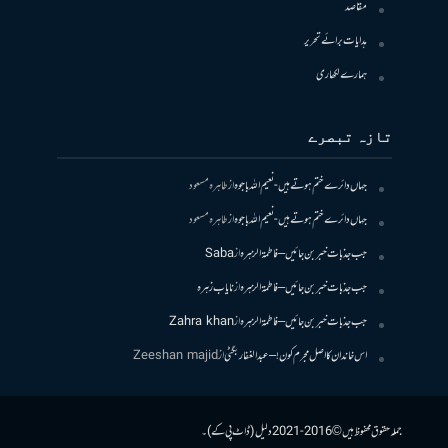
مقاصد
ہدایات برائے تحریر
ہمارے لکھاری
تازہ تبصرے
جہاں دائرے ختم ہوتے ہیں- نعیم اللہ باجوہ
از
طاہرہ مسعود
جہاں دائرے ختم ہوتے ہیں- نعیم اللہ باجوہ
از
طاہرہ مسعود
جب جذبات خبر بن جائیں – فاطمۃالزہرہ
از
Saba
جب جذبات خبر بن جائیں – فاطمۃالزہرہ
از
نایاب زہرہ
جب جذبات خبر بن جائیں – فاطمۃالزہرہ
از
Zahra khan
اس خاندان کا اصل مجرم کون! – عبدالغفار بگٹی
از
Zeeshan majid
جملہ حقوق محفوظ ہیں © 2016-2021 دلیل (ڈاٹ پی کے)۔