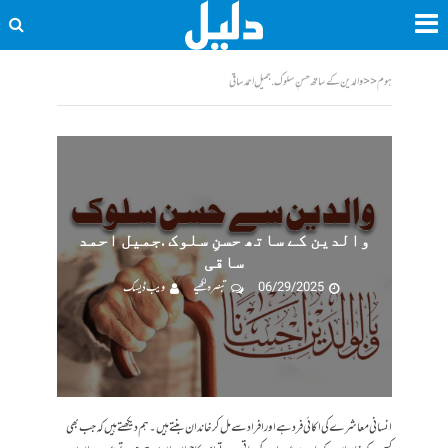
ہوم
<<
والدین کے ساتھ حسنِ سلوک .جمیل احمد ساقی
والدین کے ساتھ حسنِ سلوک .جمیل احمد
ساقی
06/29/2025
تبصرہ لکھیے
ویب ڈیسک
انسانی معاشرے کی اکائی فرد ہے اور افراد سے مل کر خاندان بنتے ہیں۔ ہم دیکھتے ہیں کہ جب بھی