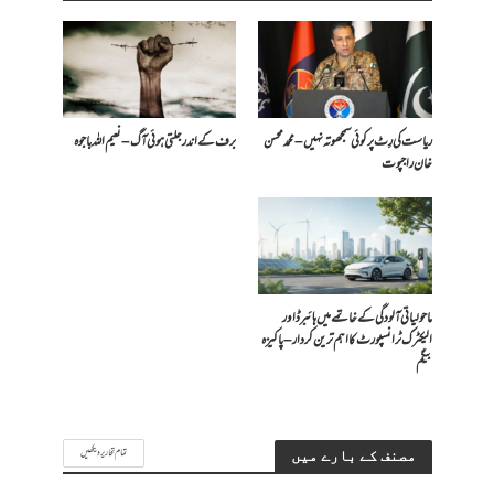
ریاست کی رِٹ پر کوئی سمجھوتہ نہیں – محمد محسن
برف کے اندر جلتی ہوئی آگ – نعیم اللہ باجوہ
خان راجپوت
ماحولیاتی آلودگی کے خاتمے میں ہائبرڈ اور
الیکٹرک ٹرانسپورٹ کا اہم ترین کردار – پاکیزہ
بیگم
تمام تحاریر دیکھیں
مصنف کے بارے میں