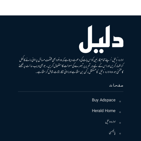
ادارہ ’دلیل‘ اپنے تمام قارئین کو اس بات کی دعوت دیتا ہے کہ وہ خود بھی مختلف مسائل پر اپنی رائے کا کھل
کر اظہار کریں اور اس کے لیے ہر تحریر پر تبصرے کی سہولت کا استعمال کریں۔ جو بھی ویب سائٹ پر لکھنے
کا متمنی ہو، وہ ادارہ ’دلیل‘ کا مستقل رکن بن سکتا ہے اور اپنی نگارشات شامل کرسکتا ہے۔
صفحات
Buy Adspace
Herald Home
ادارہ دلیل
پالیسی