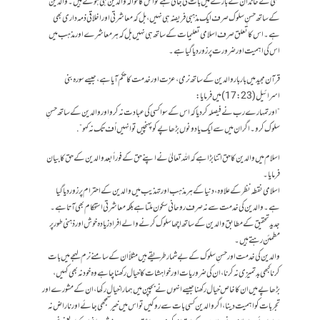
کسی کے خاندان کے بارے میں بات کی جاتی ہے تو اس کا حوالہ والدین ہی ہوتے ہیں۔ والدین
کے ساتھ حسنِ سلوک صرف ایک مذہبی فریضہ ہی نہیں، بل کہ معاشرتی اور اخلاقی ذمہ داری بھی
ہے۔ اس کا تعلق صرف اسلامی تعلیمات کے ساتھ ہی نہیں بل کہ ہر معاشرے اور مذہب میں
اس کی اہمیت اور ضرورت پر زور دیا گیا ہے۔
قرآن مجید میں بار بار والدین کے ساتھ نرمی، عزت اور خدمت کا حکم آیا ہے، جیسے سورہ بنی
اسرائیل (17:23) میں فرمایا:
“اور تمہارے رب نے فیصلہ کر دیا کہ اس کے سوا کسی کی عبادت نہ کرو اور والدین کے ساتھ حسنِ
سلوک کرو۔ اگر ان میں سے ایک یا دونوں بڑھاپے کو پہنچیں تو انہیں اُف تک نہ کہو”.
اسلام میں والدین کا حق اتنا بڑا ہے کہ اللہ تعالیٰ نے اپنے حق کے فوراً بعد والدین کے حق کا بیان
فرمایا۔
اسلامی نقطہ نظر کے علاوہ، دنیا کے ہر مذہب اور تہذیب میں والدین کے احترام پر زور دیا گیا
ہے۔ والدین کی خدمت سے نہ صرف روحانی سکون ملتا ہے بلکہ معاشرتی استحکام بھی آتا ہے۔
جدید تحقیق کے مطابق والدین کے ساتھ اچھا سلوک کرنے والے افراد زیادہ خوش اور ذہنی طور پر
مطمئن رہتے ہیں۔
والدین کی خدمت اور حسنِ سلوک کے بے شمار طریقے ہیں مثلاً ان کے سامنے نرم لہجے میں بات
کرنا کبھی بدتمیزی نہ کرنا، ان کی ضروریات اور خواہشات کا خیال رکھنا چاہے وہ خود نہ بھی کہیں،
بڑھاپے میں ان کا خاص خیال رکھنا جیسے انہوں نے بچپن میں ہمارا خیال رکھا، ان کے مشورے اور
تجربات کو اہمیت دینا، اگر والدین کسی بات سے روکیں تو اس میں خیر سمجھی جائے اور ناراض نہ