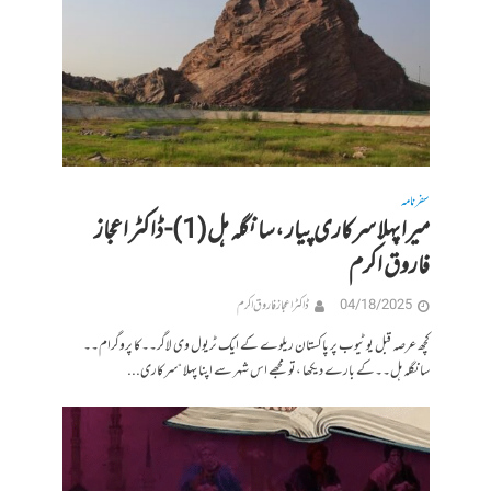
سفرنامہ
میرا پہلا سرکاری پیار ،سانگلہ ہل(1)- ڈاکٹر اعجاز
فاروق اکرم
04/18/2025
ڈاکٹر اعجاز فاروق اکرم
کچھ عرصہ قبل یو ٹیوب پر پاکستان ریلوے کے ایک ٹریول وی لاگر۔۔کا پروگرام۔۔
سانگلہ ہل۔۔کے بارے دیکھا ،تو مجھے اس شہر سے اپنا پہلا “سرکاری...