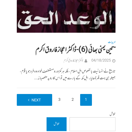
ادبیات
“تین یمنی بھائی (6)- ڈاکٹر اعجاز فاروق اکرم
04/18/2025
ڈاکٹر اعجاز فاروق اکرم
تاریخ نے انسانیت بالخصوص اہل اسلام ،بلکہ ہر کمزور و مستضعف خواہ وہ فرد ہو یا قوم،
ہمیشہ ہی بہت قہر ڈھایا۔ اہل مکہ کے بارے میں تو اس کا رویہ متعصبانہ...
4
3
2
1
NEXT
تلاش
تلاش