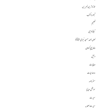
تازہ ترین خبریں
تبصرہ کتب
تعلیم
ٹیکنالوجی
خطبہ جمعہ مسجد نبوی ﷺ
دفاع پاکستان
دلیل
دینیات
روحانیات
سفرنامہ
سوشل میڈیا
سیرت
سیرت صحابہ