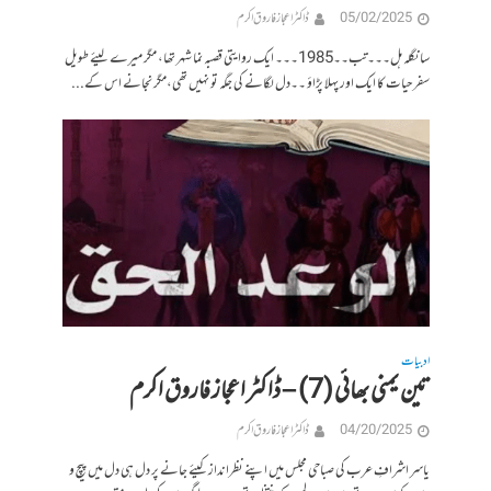
05/02/2025
ڈاکٹر اعجاز فاروق اکرم
سانگلہ ہل۔۔۔تب۔۔1985۔۔۔ ایک روایتی قصبہ نما شہر تھا، مگر میرے لیئے طویل
سفر حیات کا ایک اور پہلا پڑاؤ ۔۔دل لگانے کی جگہ تو نہیں تھی،مگر نجانے اس کے...
ادبیات
تین یمنی بھائی (7) – ڈاکٹر اعجاز فاروق اکرم
04/20/2025
ڈاکٹر اعجاز فاروق اکرم
یاسر اشرافِ عرب کی صباحی مجلس میں اپنے نظرانداز کیئے جانے پر دل ہی دل میں پیچ و