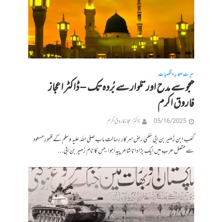
سیرت صحابہ
شخصیات
•
ھجو سے مدح اور تلوار سے بُردہ تک – ڈاکٹر اعجاز
فاروق اکرم
05/16/2025
ڈاکٹر اعجاز فاروق اکرم
کَعَب ابن زُھیر بن ابی سُلمیٰ رض سرکار رسالت ماب صلی اللہ علیہ وسلم کے ظہورِ مسعود
سے متصل عرب میں ایک بڑا دانا شاعر پیدا ہوا،جس کا نام زُھیر بن ابی...