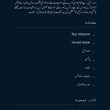
ادارہ ’دلیل‘ اپنے تمام قارئین کو اس بات کی دعوت دیتا ہے کہ وہ خود بھی مختلف مسائل پر اپنی رائے کا کھل
کر اظہار کریں اور اس کے لیے ہر تحریر پر تبصرے کی سہولت کا استعمال کریں۔ جو بھی ویب سائٹ پر لکھنے
کا متمنی ہو، وہ ادارہ ’دلیل‘ کا مستقل رکن بن سکتا ہے اور اپنی نگارشات شامل کرسکتا ہے۔
صفحات
Buy Adspace
Herald Home
ادارہ دلیل
پالیسی
مقاصد
ہدایات برائے تحریر
ہمارے لکھاری
تازہ تبصرے