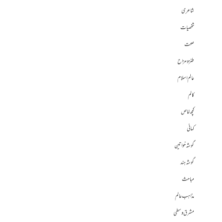
شاعری
شخصیات
صحت
طنز و مزاح
عالم اسلام
کالم
کچھ خاص
کہانی
گوشہ خواتین
گوشہ ہند
مباحث
مذاہب عالم
مشرق وسطی