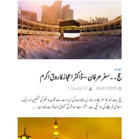
دینیات
حج۔۔سفر عرفان – ڈاکٹر اعجاز فاروق اکرم
06/01/2025
ڈاکٹر اعجاز فاروق اکرم
حجِ بیت اللہ کا سفر بظاہر مقدس مقامات کی زیارات سے قلب و نظر کی تسکین اور ایک
اسلامی فریضے کی ادائیگی ہے، مگر اسے معاشرتی تفوّق و مُفاخرت کا وسیلہ،...