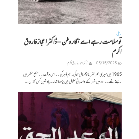
دلیل
تو سلامت رہے اے نگار وطن – ڈاکٹر اعجاز فاروق
اکرم
05/15/2025
ڈاکٹر اعجاز فاروق اکرم
1965 میں میری عمر تقریباً 9 سال ہوگی۔ ہم ڈہرکی ۔۔اس وقت ۔۔ضلع سکھر میں
رہتے تھے۔۔اور میں شہر کے واحد ہائی سکول میں پڑھتا تھا۔۔یاد نہیں کس کلاس...