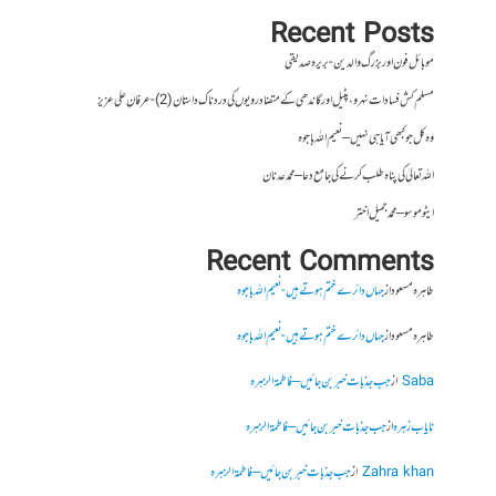
Recent Posts
موبائل فون اور بزرگ والدین- بریرہ صدیقی
مسلم کش فسادات نہرو، پٹیل اور گاندھی کے متضاد رویوں کی درد ناک داستان (2)- عرفان علی عزیز
وہ کل جو کبھی آیا ہی نہیں – نعیم اللہ باجوہ
اللہ تعالیٰ کی پناہ طلب کرنے کی جامع دعا – محمد عدنان
ایٹوموسو – محمد جمیل اختر
Recent Comments
طاہرہ مسعود
از
جہاں دائرے ختم ہوتے ہیں- نعیم اللہ باجوہ
طاہرہ مسعود
از
جہاں دائرے ختم ہوتے ہیں- نعیم اللہ باجوہ
Saba
از
جب جذبات خبر بن جائیں – فاطمۃالزہرہ
نایاب زہرہ
از
جب جذبات خبر بن جائیں – فاطمۃالزہرہ
Zahra khan
از
جب جذبات خبر بن جائیں – فاطمۃالزہرہ