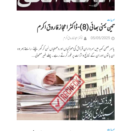
ادبیات
تین یمنی بھائی (8)- ڈاکٹر اعجاز فاروق اکرم
05/05/2025
ڈاکٹر اعجاز فاروق اکرم
یاسر صحن کعبہ میں سردارانِ قریش کی جھڑکیاں اور دھمکیاں سُن کر گھر پلٹے،راستے بھر وہ
ان باتوں اور ان کے نتائج و اثرات پر غور کرتے رہے۔پہلے غیر معمولی...
ادبیات