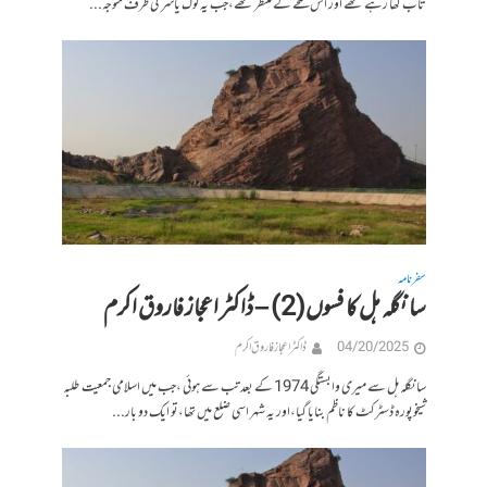
تاب کھا رہے تھے اور اس لمحے کے منتظر تھے،جب یہ لوگ یاسر کی طرف متوجہ...
سفرنامہ
سانگلہ ہل کا فسوں(2) – ڈاکٹر اعجاز فاروق اکرم
04/20/2025
ڈاکٹر اعجاز فاروق اکرم
سانگلہ ہل سے میری وابستگی 1974 کے بعد تب سے ہوئی ،جب میں اسلامی جمعیت طلبہ
شیخوپورہ ڈسٹرکٹ کا ناظم بنایا گیا،اور یہ شہر اسی ضلع میں تھا،تو ایک دو بار...