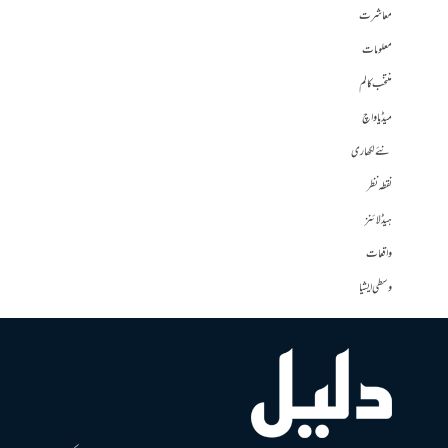
معاشرت
معلومات
منتخب کالم
میڈیا واچ
نئے لکھاری
نقطہ نظر
ہیڈلائنز
واقعات
وسطی ایشیا