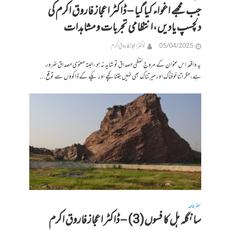
جب مجھے اغواء کیا گیا – ڈاکٹر اعجاز فاروق اکرم کی
دلچسپ یادیں،انتظامی تجربات و مشاہدات
05/04/2025
ڈاکٹر اعجاز فاروق اکرم
یہ واقعہ اس عنوان کے مروج لفظی مِصداق تو شاید نہ ہو،البتہ معنوی مصداق ضرور
ہے،مگر اتنا خوفناک اور حیرتناک بھی نہیں جتنا کچے اور پکے کے ڈاکوؤں سے توقع...
سفرنامہ
سانگلہ ہل کا فسوں(3) – ڈاکٹر اعجاز فاروق اکرم