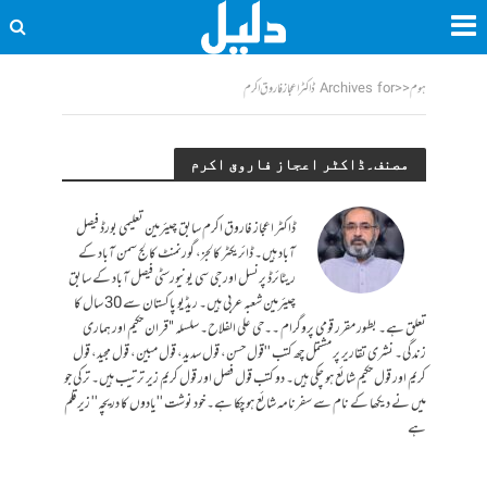
ہوم
<<
Archives for ڈاکٹر اعجاز فاروق اکرم
مصنف۔ڈاکٹر اعجاز فاروق اکرم
ڈاکٹر اعجاز فاروق اکرم سابق چیئرمین تعلیمی بورڈ فیصل
آباد ہیں۔ ڈائریکٹر کالجز، گورنمنٹ کالج سمن آباد کے
ریٹائرڈ پرنسل اور جی سی یونیورسٹی فیصل آباد کے سابق
چیئرمین شعبہ عربی ہیں۔ ریڈیو پاکستان سے 30 سال کا
تعلق ہے۔ بطور مقرر قومی پروگرام ۔۔حی علی الفلاح۔ سلسلہ "قر ان حکیم اور ہماری
زندگی۔ نشری تقاریر پر مشتمل چھ کتب ''قول حسن، قول سدید، قول مبین، قول مجید، قول
کریم اور قول حکیم شائع ہو چکی ہیں۔ دو کتب قول فصل اور قول کریم زیر ترتیب ہیں۔ ترکی جو
میں نے دیکھا کے نام سے سفرنامہ شائع ہو چکا ہے۔ خود نوشت ''یادوں کا دریچہ'' زیرقلم
ہے