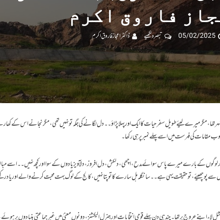
جاز فاروق اکرم
05/02/2025
تبصرہ لکھیے
ڈاکٹر اعجاز فاروق اکرم
 روایتی قصبہ نما شہر تھا، مگر میرے لیئے طویل سفر حیات کا ایک اور پہلا پڑاؤ ۔۔دل لگانے کی جگہ تو نہیں تھی،مگر نجانے اس کے کھار
بوب مقامات کی فہرست میں اسے پہلے نمبر پر ہی رکھا۔
ر لوگوں کے بارے میرے پاس سوائے مدح ،اچھی ،دلکش،دل افروز،دلآویز یادوں کے سوا اور کچھ نہیں۔۔اسے مبالغہ
 دل سے پوچھیئے،تو حقیقت یہی ہے۔۔سانگلہ ہل سارے کا تو پتا نہیں،کالج کے لوگ بہت محبت کرنے والے اور یاد ر
ق شہید کا مارشل لاء اپنے عروج پر تھا ۔چند ہی دن پہلے قومی انتخابات اور جنرل الیکشنز، دونوں معنیٰ میں غیر جماعتی بنیادوں پر ہوئ