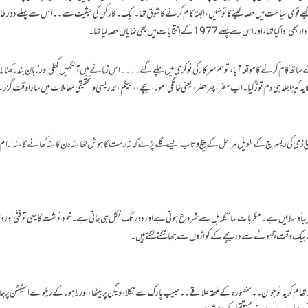
مجھےقومی سیاست میں حصہ لینے کا تو نہیں،البتہ کام کرنے کا شوق تھا۔ایک۔کارکن کی حیثیت سے۔۔اس سے پہلے دور ط
ہلے 1977 کے انتخابات میں بھی نمایاں حصہ لیا تھا۔
نٹ کے ساتھ کام کرنے کا موقعہ آیا، تو ہم سرکار کی نوکری میں چلے گئے۔۔۔۔اس زمانے میں آنکھیں کھلی اور زبان بند رکھنا ل
 کیڑا جلد ہی دم توڑ گیا۔اب سفر،پھر حضر،یعنی خانگی امور،بچے،،بیگم، تدریسی و تحقیقی معاملات میں سارا وقت گزر
پی ایچ ڈی کی ریسرچ کے طویل مراحل کے پیچ و تاب ایسے گلے پڑے کہ نہ رست کا ہوش تھا،نہ دن کا،نہ کھانے کا،نہ ارام
باً وسط میں ہے۔ مگر بات سانگلہ ہل سے شروع ہوتی ہے اور دور تک نکل ہی جاتی ہے ۔خود نوشت کا یہی تو فنّی اور واق
ت بیک وقت چھوٹے سے دریچے کے کواڑوں سے جھانکنے لگتے ہیں ۔
روانہ تھام کر یہ نوجوان ۔۔منصورہ کے ملحقہ علاقے ۔۔حبیب پارک سے نکلا،ویگن پر بیٹھا،اور لاہور کے ریلوے اسٹیشن پر جا