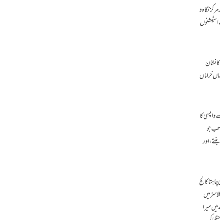
رکز نگاہ و
ے اسٹیشنوں
ا نشان
ماں خراماں
ے واپسی کا
احب جو
بنتے،اور
اہتا کالج
لاسز میں
میں میرا