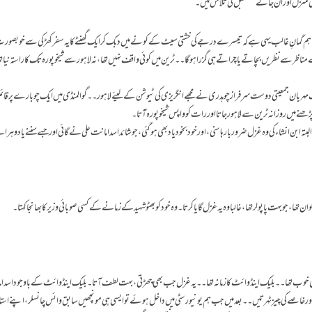
انی منزل اور ان جانے مستقبل کی تلاش میں۔
تاہم گمانِ غالب یہی ہے کہ تیسرے درجے کی خشتی سیٹ کے کونے میں دبک کر ایک گھنٹے کا یہ سفر کھڑکی سے خوبصور
مناظر سے نظریں بچاتے یا چراتے ہی گزرا ہوگا۔۔ٹرین میں کوئی واقف نہیں تھا،نہ لاہور سے شیخوپورہ تک کا راستہ نیا 
کے درمیان میرے ایک مہربان جمعیتی دوست سرفراز چوہدری نے مجھے انگریزی کی ٹیوشن کے لیئے لاہور ۔۔گوالمنڈی میں ایک چوبارے پر قا
نے میں روزانہ ٹرین سے لاہور جاتا اور رات کو واپس شیخوپورہ آتا ۔
لبتہ ابن انشاء کی وہ غزل ضرور بارہا سنی،اور خود بخود یاد بھی ہوگئی، جو شائد اسد امانت علی نے گائی اور جسے سننے یا دوہران
،جو بہت پاپولر تھا،غالبا وہ یہ غزل گایا کرتا ۔وہ خود کو بھٹو شہید کے زمانے کے کسی صوبائی وزیر کا بھانجا کہتا۔
 بھی خوب تھا۔۔بلیک اینڈ وائٹ کا زمانہ تھا۔۔یہ غزل جب بھی چھڑتی ،بہت لطف آتا۔بلیک اینڈ وائٹ کے باوجود اسد ا
 اور خاصے کی چیز ٹہرتیں۔۔بعد میں جب ہم یونیورسٹی میں داخل ہوئے تو ایسی ہی مونچھیں سابق وائس چانسلر ،اپنے استاد