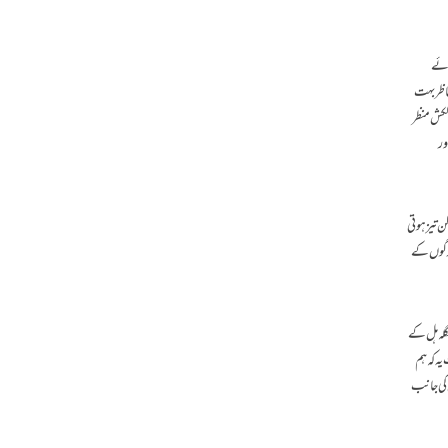
یائے
ناظر بہت
لکش منظر
ور
ن تیز ہوتی
زرگوں کے
گلہ ہل کے
ہ کہ ہم
 کی جانب