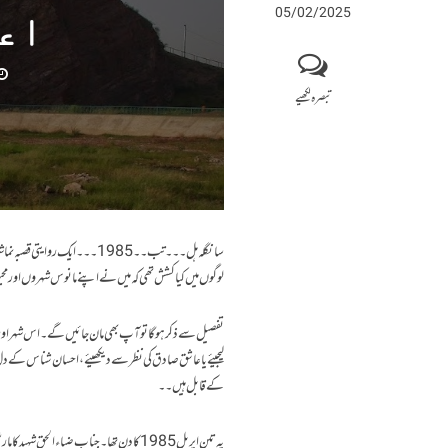
05/02/2025
اع
تبصرہ لکھیے
سانگلہ ہل۔۔۔تب۔۔1985۔۔۔ ایک
لوگوں میں کیا کشش تھی کہ میں نے اپنے مانوس شہروں اور مح
تفصیل سے ذکر ہوگا تو آپ بھی مان جائیں گے۔اس شہر او
لیجیئے یا عاشق صادق کی نظر سے دیکھیئے ،احسان شناس کے
کے قابل ہیں۔۔
یہ تین اپریل 1985 کا دن تھا۔جناب ضیاءالح