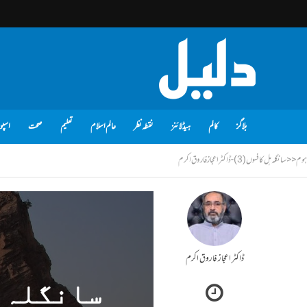
بلاگز
کالم
ہیڈلائنز
نقطہ نظر
عالم اسلام
تعلیم
صحت
اسپو
ہوم
<<
سانگلہ ہل کا فسوں(3) - ڈاکٹر اعجاز فاروق اکرم
ڈاکٹر اعجاز فاروق اکرم