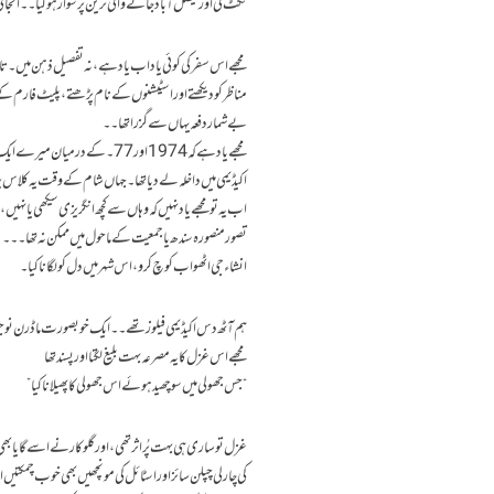
ٹکٹ لی اور فیصل آباد جانے والی ٹرین پر سوار ہوگیا۔۔انج
مجھے اس سفر کی کوئی یاد اب یاد ہے،نہ تفصیل ذہن میں ۔
مناظر کو دیکھتے اور اسٹیشنوں کے نام پڑھتے،پلیٹ فارم کے 
بے شمار دفعہ یہاں سے گزرا تھا۔۔
مجھے یاد ہے کہ 1974 اور 77۔ 
اکیڈیمی میں داخلہ لے دیا تھا۔جہاں شام کے وقت یہ کلاس پڑھ
اب یہ تو مجھے یاد نہیں کہ وہاں سے کچھ انگریزی سیکھی یا نہیں،ا
تصور منصورہ سندھ یا جمعیت کے ماحول میں ممکن نہ تھا۔۔۔
انشاء جی اٹھو اب کوچ کرو،اس شہر میں دل کو لگانا کیا۔
ہم آٹھ دس اکیڈیمی فیلوز تھے۔۔ایک خوبصورت ماڈرن نوجوان تھا
مجھے اس غزل کا یہ مصرعہ بہت بلیغ لگتا اور پسند تھا
“جس جھولی میں سو چھید ہوئے اس جھولی کا پھیلانا کیا”
غزل تو ساری ہی بہت پُر اثر تھی،اور گلوکار نے اسے گایا
کی چارلی چپلن سائز اور اسٹائل کی مونچھیں بھی خوب چمکتیں