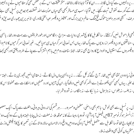
ہ۔۔پردیسیوں سے کیا دل لگانا۔۔۔ ان کا تو آنا جانا لگا رہتا تھا۔مگر حقیقت اس کے برعکس تھی کہ مقامیوں نے پردیسیو
پنی محبت کے گہرے نقوش ثبت کیئے۔میں تو کیا ،سب ہی مسافر کبھی بھی میاں عنایت اللہ شفقت جو بعد میں پرنسپل بھی بن
ف ، مسیحی اور ہردلعزیز حنوک فتح جنگ ،عالم دین بزرگ اور سینیئر پروفیسر عبدالغنی قادری ،لائبریرین چوہدری صدیق وغی
ھی فراموش نہیں کر سکتے ۔سانگلہ ہل کا کالج شہری روایات، مزاج،ہنگاموں اور طور طریقوں سے بہت دور تھا۔باہمی کھ
افقتوں اور پروفیسرانہ رویوں سے پاک تھا۔یہاں بس نصابی سرگرمیاں ہی ہوپاتیں۔غیر نصابی سرگرمیوں کا نام و ن
وفیسروں کے استقبال و الوداع کا رواج بھی نہ تھا ۔البتہ سٹاف روم میں باہم اشتراک سے چائے ضرور چلتی اور کبھی کب
ی زیادہ دیر ٹِکتا بھی نہیں تھا۔آج گئے کہ کل گئے۔۔نہ پردیسی یہاں دل لگاتے ،نہ مقامی انہیں مجبوری بناتے۔البت
۔ یہاں کبھی کسی چھوٹے بڑے افسر کو بھی نہیں دیکھا گیا۔ان کی تڑیوں اور دھمکیوں اور احکامات سے محفوظ اس کال
ہ جلسہ،نہ جلوس،نہ ہڑتال ،نہ بائیکاٹ،نہ ہنگامہ،نہ شور و شرابا۔
ول۔پرنسپل سے بھی خوش،باہم بھی راضی،مطمئن و مسرور….ہر قسم کی اندرونی بیرونی مداخلت سے پاک، ایک معصو
ہومیوپیتھک ٹائپ کا ادارہ، بھلایا نہ جاسکے گا۔ میں یہاں سے ٹرانسفر ہو کر نومبر 87 میں فیصل آباد آگیا،تو دوبارہ جانے کا نہ موقعہ ملا،نہ مہلت،نہ دل چاہا،البتہ وہاں کے
 ڈائریکٹر کالجز کا چارج تھا تو سانگلہ ہل سے متصل فیصل آباد کی حدود میں واقع دارالاحسان سالار والاکے زیر تعمیر کالج کا آفیشل 
گر یہاں کوئی بھی واقف نہ ملا۔