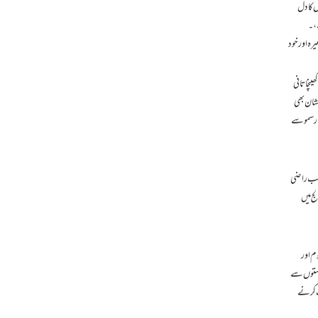
ں کا دل
ے،۔
رہ اور خود
ینچاتانی
شان بھی
ھار سموسے
ہ سب راضی
ج میں
م اور
 دو ایک دوستوں سے
وزٹ کرنے