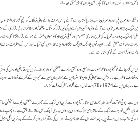
بھی ہوا اور یہ غزل اور اس کا گائیک بھی یادوں کا پختہ نقش بن گئے۔
ے نکلے،دو موریہ پل اور دوسری جانب مینار پاکستان سے آنے یا اس طرف جانے والی ٹریفک کو نیچے گزرتا دیکھنا،در
ن ٹریک پر پشاور اور پنڈی سے آنے والی ایکسپریس ٹرینوں کی تیز رفتار کراسنگ،چنگھاڑ اور مفاخرانہ برق رفتاری کے م
ل اباد ٹریک پر وحدہ لاشریک کی طرح ہماری معصوم اور البیلی ٹرین کا ہلکا دھواں چھوڑتے ہوئے رفتار پکڑنا بھی بہت د
وت و لطافت بخش تھے۔۔ان دنوں پلاسٹک شاپنگ بیگز کا رواج نہ تھا،اس لیئے ٹریک اور اس کے اطراف صاف ا
 غلاظت اور کراہت کے قومی نشانات سے۔
دن میں گزر جاتے تو شیخوپورہ کا خوبصورت،وسیع اور دلکش ریلوے جنکشن نمودار ہوتا۔۔ٹرین کی رفتار ہلکی اور دل کی دھڑک
ت و تعارف کا شہر ہے۔۔لڑکپن سے جوانی کی دہلیز کا سفر یہیں طے ہوا۔یہاں میرے محبوبین کے گہرے نشانات اور ب
ال ،بے فکر اور متحرک وقت گزارا۔
ستان ہے،جو فی الوقت کھولنا خلط مبحث ہی ہوگا۔شیخوپورہ سے ٹرین اس ٹریک کے تیسرے جنکشن ریلوے اسٹیشن سان
ے باہر نکلیں تو ریلوے ٹریک کے ساتھ بڑی سڑک اور اس پر رواں بھاری ٹریفک بھی ساتھ ساتھ چلتی ہے ۔دلچسپ بات ی
ا کی جانب رواں ہوتے ہیں۔ چند منٹ دل کے تار چھیڑنے اور اس کی رفتار کو زیر و زبر کرنے کے بعد ٹرین اگلی منزل