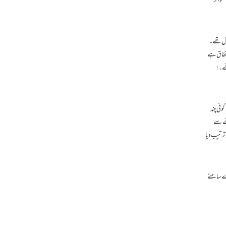
وا کر
مل تھے ۔
 اتفاق ہے
یں بن پائے ۔!
وئی چند
آنے سے
ترتیب دیا
رے سامنے