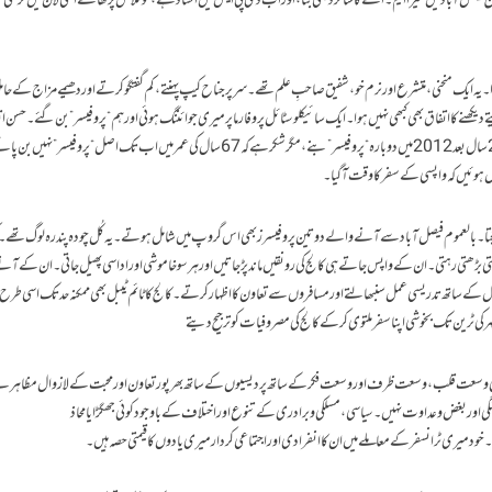
فیصل آباد میں میرا ایم۔اے کا شاگرد بھی بنا،اور اب ڈی پی ایس میں استاد ہے،کو کلاس پڑھانے اسی لان میں کرسی منگ
 ۔یہ ایک منحنی،متشرع اور نرم خو ،شفیق صاحبِ علم تھے ۔سر پر جناح کیپ پہنتے،کم گفتگو کرتے اور دھیمے مزاج کے حا
لیتے دیکھنے کا اتفاق بھی کبھی نہیں ہوا۔ایک سائیکلو سٹائل پروفارما پر میری جوائننگ ہوئی اور ہم “پروفیسر” بن گئے۔حسن
کہ ہم ایک بار 1985 میں “پروفیسر” بنے تو دوسری بار 27 سال بعد 2012 میں دوبارہ “پروفیسر” بنے، مگر شکر ہے کہ 67 سال کی عمر میں اب تک اصل “پروفیسر” نہ
 ہوئیں کہ واپسی کے سفر کا وقت آگیا۔
پہنچتا۔بالعموم فیصل آباد سے آنے والے دو تین پروفیسرز بھی اس گروپ میں شامل ہوتے۔یہ کُل چودہ پندرہ لوگ تھے۔ک
داد گھٹتی بڑھتی رہتی۔ان کے واپس جاتے ہی کالج کی رونقیں ماند پڑجاتیں اور ہر سو خاموشی اور اداسی پھیل جاتی۔ان کے 
 دل کے ساتھ تدریسی عمل سنبھالتے اور مسافروں سے تعاون کا اظہار کرتے۔کالج کا ٹائم ٹیبل بھی ممکنہ حد تک اسی طرح 
 کی ٹرین تک بخوشی اپنا سفر ملتوی کرکے کالج کی مصروفیات کو ترجیح دیتے
یوں کی وسعت قلب،وسعت ظرف اور وسعت فکر کے ساتھ پردیسیوں کے ساتھ بھرپور تعاون اور محبت کے لازوال مظاہ
ی اور بغض و عداوت نہیں۔سیاسی،مسلکی و برادری کے تنوع اور اختلاف کے باوجود کوئی جھگڑا یا محاذ
د میری ٹرانسفر کے معاملے میں ان کا انفرادی اور اجتماعی کردار میری یادوں کا قیمتی حصہ ہیں۔