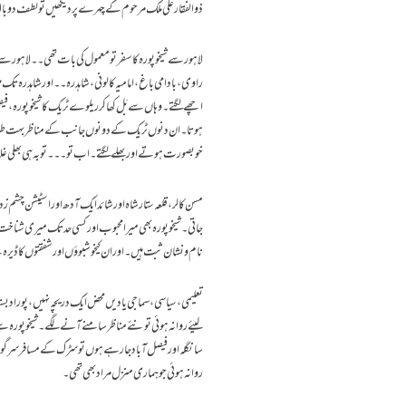
ذوالفقار علی ملک مرحوم کے چہرے پر دیکھیں تو لطف دوبالا 
لاہور سے شیخوپورہ کا سفر تو معمول کی بات تھی۔۔لاہور س
راوی،بادامی باغ،امامیہ کالونی،شاہدرہ۔۔اور شاہدرہ تک می
اچھے لگتے۔وہاں سے بَل کھا کر ریلوے ٹریک کا شیخوپورہ،فیص
ہوتا۔ان دنوں ٹریک کے دونوں جانب کے مناظر بہت طرا
خوبصورت ہوتے اور بھلے لگتے ۔ اب تو۔۔۔توبہ ہی بھلی
مسن کالر،قلعہ ستار شاہ اور شائد ایک آدھ اور اسٹیشن چشم ز
جاتی۔شیخوپورہ بھی میرا محبوب اور کسی حد تک میری شناخ
نام و نشان ثبت ہیں۔اور ان کیخوشبوؤں اور شفقتوں کا ڈیرہ ہے۔۔یہاں میں نے 1974 تا 78 بہت فع
تعلیمی،سیاسی،سماجی یادیں محض ایک دریچہ نہیں،پورا دب
لیئے روانہ ہوئی تو نئے مناظر سامنے آنے لگے۔شیخوپورہ س
سانگلہ اور فیصل آباد جارہے ہوں تو سڑک کے مسافر سرگودھ
روانہ ہوئی جو ہماری منزل مراد بھی تھی۔