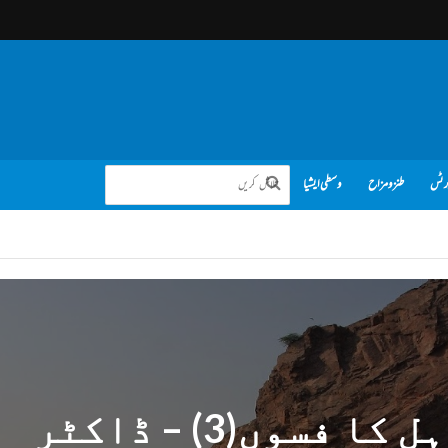
رٹس
طنز و مزاح
وسطی ایشیا
سانگلہ ہل کا فسوں(3) – ڈاکٹر