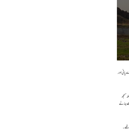
ے پانی اور
 سمجھ
کھے جانے
ے تھے۔