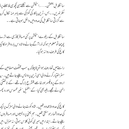
سانگلہ ہل جنکشن ۔…. اسٹیشن سے نکلتے ہی کچھ ہی فاصلے پر 
نظر ٹہریں۔۔ بس،ٹرین یا کار کی کھڑکی سے باہر منہ نکال کر 
سے گزرتی سانگلہ ہل کی حدود میں داخل ہوجاتی ہے۔۔
سانگلہ ہل کے ریلوے اسٹیشن پر کئی مسافر گاڑی سے اتر
پوچھا تو معلوم ہوا کہ ذرا آگے جانے والا دس بارہ افراد کا 
کالج کی طرف روانہ ہوگیا۔
راستے میں تعارف ہوا تو پتا چلا کہ یہ سب مختلف مضامین کے پر
سفر اختیار کرنے والی اسی ٹرین پر واپس چلے جاتے ہیں۔،یہ 
اردو کے پروفیسر اور خاصے متشرع بزرگ تھے،کے ناگفتنی ا
انہی نےمجھے ریلیو بھی کیا ،کے “طفیل” غیر محسوس اور دلچسپ ا
کالج کی حدود لامحدود تھیں۔شاہ کوٹ جانے والی سڑک پر ای
کی حدود شمار ہوسکتی تھیں۔ہم یعنی پردیسیوں اور مسافروں
چلے جاتے۔ابتداء میں میری کوئی کلاس ہوتی،نہ منزل،میں کب