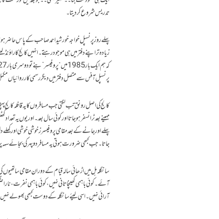
ایک ہی سٹوڈنٹ بنا۔۔ظہیر بھٹی۔۔جو بعد میں گورنمنٹ کالج 
تدریس شروع کر دیتا۔
پہلے روز پرنسپل خواجہ خورشید احمد صاحب کے پاس حاضر ہوا
زیادہ تر اپنے دفتر میں ہی موجود رہتے۔انہیں کالج کا راؤنڈ 
پرنسپل آفس سےمتصل دفتر میں دیگر رسمی کارروائیاں مکمل
کالج کی اصل رونق تب لگتی جب مسافروں کا یہ قافلہ کالج 
مہینے بعد ٹرانسفر ہوجاتا اور کوئی سال بعد۔ اور یوں یہ تع
پہلے اور جانے کے بعد مقامی پروفیسرز خوشی خوشی اور کھلے
جاتا۔جب کبھی ضرورت ہوتی یہ مسافر دوپہر کی بجائے سہہ پہر
سانگلہ ہل میں اڑھائی سالہ قیام کے دوران مقامی ساتھ
آئے۔کوئی باہمی کھینچاتانی نہیں،کوئی باہمی نفرت،ناراضگ
آرائی نہیں۔اسی لیئے سانگلہ کے دوست کبھی بھولے نہیں ۔خو