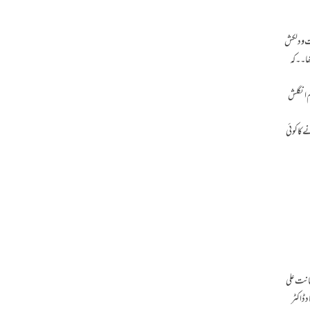
ت و دلکش
تھا۔۔کہ
ئم انگلش
ے کا کوئی
مانت علی
 ڈاکٹر