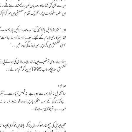
میرے بھی کئی شناسا اور مہربان ممبر پارلیمنٹ بنے تھے۔ 
میں بطور سٹوڈنٹ لیڈر ،تحریک نظام مصطفی میں سرگرم کردار بھی ادا کیا تھا،اور اس سے پ
اور 21 روزہ جیل یاترا بھی کی ، اب جب اراکین پارلیم
تھا،سرکاری ملازم کے لیئے۔ سو۔۔آہستہ آہستہ سیاست کا یہ
“اسی کشمکش میں گزریں میری زندگی کی راتیں۔۔”
سوز و سازِ رومی تو نصیب میں نہ تھا،البتہ رازی کی بجائے 
کشمکش سور پیچ و تاب 1995 میں جاکر ختم ہوئے۔۔
صاحبو!
سانگلہ ہل نہ تو لاہور سے دور ہے،نہ فیصل آباد سے ۔۔تقری
ہے کہ زندگی کے سب منظر ،یادیں اور واقعات و احساسا
خیر ۔۔۔یہ تو چلتا ہی رہے گا۔۔
تین اپریل کی صبح نہا دھوکر،بال بناکر ،ہاتھ میں نوکری کا پ