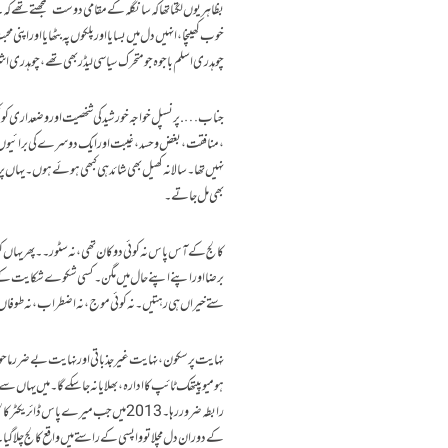
بظاہر یوں لگتا تھا کہ سانگلہ کے مقامی دوست سمجھتے تھے ک
خوب کھینچا،انہیں دل میں بسایا اور پلکوں پہ بٹھایا اور ا
چوہدری اسلم باجوہ جو متحرک سیاسی لیڈر بھی تھے،چوہدری اشر
جناب …. پرنسپل خواجہ خورشید کی شخصیت اور وضعداری کو کب
،منافقت،بغض و حسد،غیبت اور ایک دوسرے کی برائیوں ،من
نہیں تھا ۔سالانہ کھیل بھی شائد ہی کبھی ہوئے ہوں۔یہاں پر
بھی مل جاتے۔
کالج کے آس پاس نہ کوئی دوکان تھی،نہ سٹور۔۔پھر یہاں کوئ
برضا اور اپنے اپنے حال میں مگن۔کسی شکوے شکایت کے بغیر
ستے خیراں ہی رہتیں۔نہ کوئی موج ،نہ اضطراب،نہ طوفاں، ن
نہایت پرسکون،نہایت غیرجذباتی اور نہایت بے ضرر ماح
رابطہ ضرور رہا۔ 2013 میں جب میرے پاس
کے دوران دل مچلا تو واپسی کے راستے میں واقع کالج چلاگیا۔م