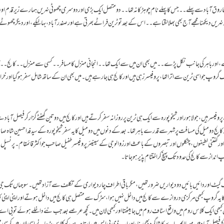
فاروق آباد سے پہلے ۔۔جس کا پہلے نام چوہڑ کانہ تھا۔۔دو متصل ایک بڑی اور دوسری چھوٹی نہریں ہمارے زیر قدم اور م
یہ نہریں دیکھنا مجھے آج بھی بھلا لگتا ہے۔۔اس کے بعد تو ٹرین فراٹے بھرتی ہے اور صفدر آباد،بہالیکے،اور دیگر چھوٹ
ے،اور باہر کی جانب نکل پڑے۔۔میں بھی ان میں سے ایک تھا۔۔انجانی منزل کا مسافر۔۔کسی سے منزل ۔۔کالج۔۔ک
ایک گروپ جو اسی ٹرین سے اترا تھا،پروفیسرز ہی ہیں اور کالج ہی جارہے ہیں۔میں بھی ان کے ساتھ شامل سفر ہوگیا اور خرا
وفیسر ہیں،جو لاہور اور شیخوپورہ سے ایک ہی ٹرین پر روزانہ سفر کرتے ہیں اور کالج میں دو تین گھنٹے گزار کر فیصل آباد س
کالج دو میل کی مسافت پر شہر سے قدرے باہر تھا ۔بعد کے دنوں میں دو میل کا یہ سفر شیخوپورہ کے سید فدا حسین شاہ ص
ور گفتنی لطیفوں،چٹکلوں اور تبصروں کے باعث اور زوالوجی کےسینیئر پروفیسر طفیل صاحب جو اکثر قائمقام۔پرنسپل 
نداز سے کالج کی حدود تک پہنچ کر اختتام پذیر ہو جاتا۔
ک گیٹ اور دائیں بائیں دو دیواریں ضرور تھیں،مگر باقی اطراف چار دیواری کے تکلف سے آزاد تھیں۔سو جہاں تک جی چ
 کا یہ گروپ کبھی مرکزی دروازے سے کالج میں داخل نہیں ہوا،سڑک سے متصل ہی کالج میں داخل ہوتے اور اپنی اپنی ک
ھی ایک کلاس روم میں واقع اسٹاف روم میں جا بیٹھتا اور کبھی لان میں۔کچھ عرصے بعد جب نئے داخلے ہوئے تو بی اے 