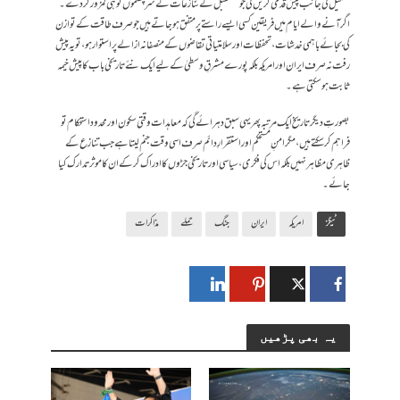
تشکیل کی جانب پیش قدمی کریں گی جو مستقبل کے تنازعات کے سرچشموں کو ہی کمزور کر دے۔
اگر آنے والے ایام میں فریقین کسی ایسے راستے پر متفق ہو جاتے ہیں جو صرف طاقت کے توازن
کی بجائے باہمی خدشات، تحفظات اور سلامتیاتی تقاضوں کے منصفانہ ازالے پر استوار ہو، تو یہ پیش
رفت نہ صرف ایران اور امریکہ بلکہ پورے مشرقِ وسطیٰ کے لیے ایک نئے تاریخی باب کا پیش خیمہ
ثابت ہو سکتی ہے۔
بصورتِ دیگر تاریخ ایک مرتبہ پھر یہی سبق دہرائے گی کہ معاہدات وقتی سکون اور محدود استحکام تو
فراہم کر سکتے ہیں، مگر امنِ مستحکم اور استقرارِ دائم صرف اسی وقت جنم لیتا ہے جب تنازع کے
ظاہری مظاہر نہیں بلکہ اس کی فکری، سیاسی اور تاریخی جڑوں کا ادراک کر کے ان کا موثر تدارک کیا
جائے۔
ٹیگز
امریکہ
ایران
جنگ
حملے
مذاکرات
یہ بھی پڑھیں