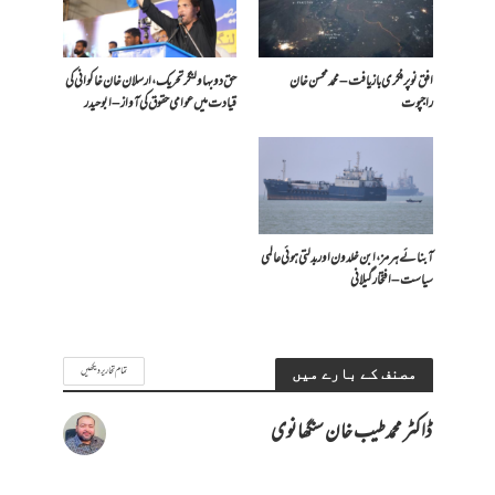
افق نو پر فکری بازیافت – محمد محسن خان
حق دو بہاولنگر تحریک، ارسلان خان خاکوانی کی
راجپوت
قیادت میں عوامی حقوق کی آواز – ابو حیدر
آبنائے ہرمز، ابن خلدون اور بدلتی ہوئی عالمی
سیاست – افتخار گیلانی
تمام تحاریر دیکھیں
مصنف کے بارے میں
ڈاکٹر محمد طیب خان سنگھانوی