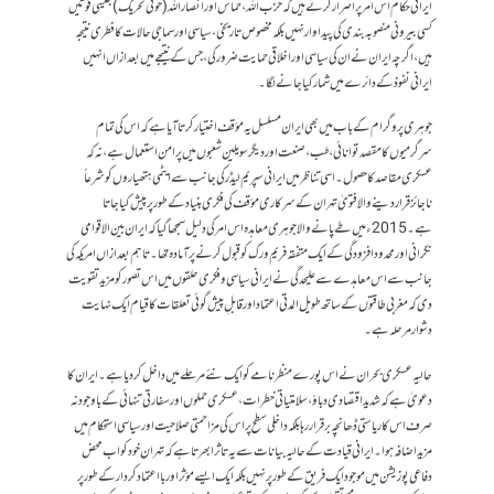
ایرانی حکام اس امر پر اصرار کرتے ہیں کہ حزب اللہ، حماس اور انصار اللہ (حوثی تحریک) جیسی قوتیں
کسی بیرونی منصوبہ بندی کی پیداوار نہیں بلکہ مخصوص تاریخی، سیاسی اور سماجی حالات کا فطری نتیجہ
ہیں، اگرچہ ایران نے ان کی سیاسی اور اخلاقی حمایت ضرور کی، جس کے نتیجے میں بعد ازاں انہیں
ایرانی نفوذ کے دائرے میں شمار کیا جانے لگا۔
جوہری پروگرام کے باب میں بھی ایران مسلسل یہ مؤقف اختیار کرتا آیا ہے کہ اس کی تمام
سرگرمیوں کا مقصد توانائی، طب، صنعت اور دیگر سویلین شعبوں میں پرامن استعمال ہے، نہ کہ
عسکری مقاصد کا حصول۔ اسی تناظر میں ایرانی سپریم لیڈر کی جانب سے ایٹمی ہتھیاروں کو شرعاً
ناجائز قرار دینے والا فتویٰ تہران کے سرکاری مؤقف کی فکری بنیاد کے طور پر پیش کیا جاتا
ہے۔ 2015ء میں طے پانے والا جوہری معاہدہ اس امر کی دلیل سمجھا گیا کہ ایران بین الاقوامی
نگرانی اور محدود افزودگی کے ایک متفقہ فریم ورک کو قبول کرنے پر آمادہ تھا۔ تاہم بعد ازاں امریکہ کی
جانب سے اس معاہدے سے علیحدگی نے ایرانی سیاسی و فکری حلقوں میں اس تصور کو مزید تقویت
دی کہ مغربی طاقتوں کے ساتھ طویل المدتی اعتماد اور قابلِ پیش گوئی تعلقات کا قیام ایک نہایت
دشوار مرحلہ ہے۔
حالیہ عسکری بحران نے اس پورے منظرنامے کو ایک نئے مرحلے میں داخل کر دیا ہے۔ ایران کا
دعویٰ ہے کہ شدید اقتصادی دباؤ، سلامتیاتی خطرات، عسکری حملوں اور سفارتی تنہائی کے باوجود نہ
صرف اس کا ریاستی ڈھانچہ برقرار رہا بلکہ داخلی سطح پر اس کی مزاحمتی صلاحیت اور سیاسی استحکام میں
مزید اضافہ ہوا۔ ایرانی قیادت کے حالیہ بیانات سے یہ تاثر ابھرتا ہے کہ تہران خود کو اب محض
دفاعی پوزیشن میں موجود ایک فریق کے طور پر نہیں بلکہ ایک ایسے مؤثر اور بااعتماد کردار کے طور پر