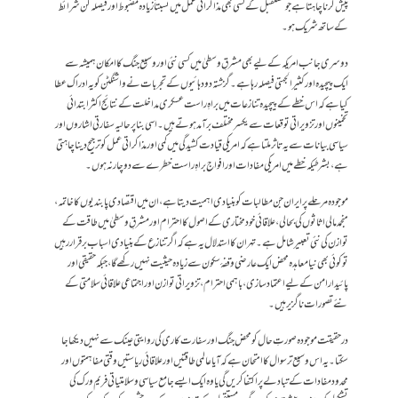
پیش کرنا چاہتا ہے جو مستقبل کے کسی بھی مذاکراتی عمل میں نسبتاً زیادہ مضبوط اور فیصلہ کن شرائط
کے ساتھ شریک ہو۔
دوسری جانب امریکہ کے لیے بھی مشرقِ وسطیٰ میں کسی نئی اور وسیع جنگ کا امکان ہمیشہ سے
ایک پیچیدہ اور کثیرالجہتی فیصلہ رہا ہے۔ گزشتہ دو دہائیوں کے تجربات نے واشنگٹن کو یہ ادراک عطا
کیا ہے کہ اس خطے کے پیچیدہ تنازعات میں براہِ راست عسکری مداخلت کے نتائج اکثر ابتدائی
تخمینوں اور تزویراتی توقعات سے یکسر مختلف برآمد ہوتے ہیں۔ اسی بنا پر حالیہ سفارتی اشاروں اور
سیاسی بیانات سے یہ تاثر ملتا ہے کہ امریکی قیادت کشیدگی میں کمی اور مذاکراتی عمل کو ترجیح دینا چاہتی
ہے، بشرطیکہ خطے میں امریکی مفادات اور افواج براہِ راست خطرے سے دوچار نہ ہوں۔
موجودہ مرحلے پر ایران جن مطالبات کو بنیادی اہمیت دیتا ہے، ان میں اقتصادی پابندیوں کا خاتمہ،
منجمد مالی اثاثوں کی بحالی، علاقائی خودمختاری کے اصول کا احترام اور مشرقِ وسطیٰ میں طاقت کے
توازن کی نئی تعبیر شامل ہے۔ تہران کا استدلال یہ ہے کہ اگر تنازع کے بنیادی اسباب برقرار رہیں
تو کوئی بھی نیا معاہدہ محض ایک عارضی وقفۂ سکون سے زیادہ حیثیت نہیں رکھے گا، جبکہ حقیقی اور
پائیدار امن کے لیے اعتماد سازی، باہمی احترام، تزویراتی توازن اور اجتماعی علاقائی سلامتی کے
نئے تصورات ناگزیر ہیں۔
درحقیقت موجودہ صورتِ حال کو محض جنگ اور سفارت کاری کی روایتی عینک سے نہیں دیکھا جا
سکتا۔ یہ اس وسیع تر سوال کا امتحان ہے کہ آیا عالمی طاقتیں اور علاقائی ریاستیں وقتی مفاہمتوں اور
محدود مفادات کے تبادلے پر اکتفا کریں گی یا وہ ایک ایسے جامع سیاسی و سلامتیاتی فریم ورک کی