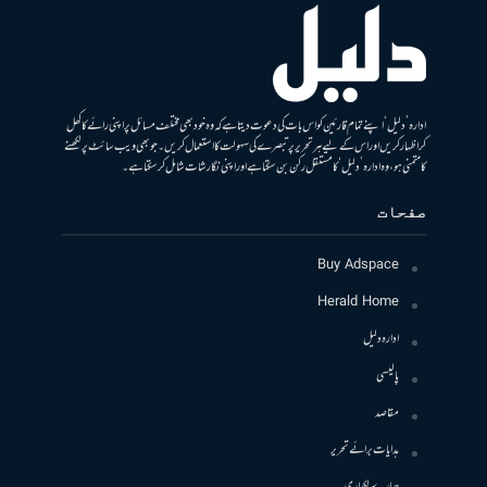
ادارہ ’دلیل‘ اپنے تمام قارئین کو اس بات کی دعوت دیتا ہے کہ وہ خود بھی مختلف مسائل پر اپنی رائے کا کھل
کر اظہار کریں اور اس کے لیے ہر تحریر پر تبصرے کی سہولت کا استعمال کریں۔ جو بھی ویب سائٹ پر لکھنے
کا متمنی ہو، وہ ادارہ ’دلیل‘ کا مستقل رکن بن سکتا ہے اور اپنی نگارشات شامل کرسکتا ہے۔
صفحات
Buy Adspace
Herald Home
ادارہ دلیل
پالیسی
مقاصد
ہدایات برائے تحریر