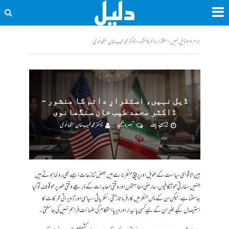
ہوم
<<
ڈیل نہیں، استقرارِ دائم کا منشور – ڈاکٹر محمد طیب خان سنگھانوی
ڈیل نہیں، استقرارِ دائم کا منشور –
ڈاکٹر محمد طیب خان سنگھانوی
2 مہینے پہلے
تبصرہ لکھیے
ڈاکٹر محمد طیب خان سنگھانوی
بین الاقوامی سیاست کے طویل اور پرپیچ منظرنامے میں بعض تنازعات ایسے بھی رونما ہوتے ہیں
جنہیں سفارتی موشگافیوں، عارضی مفاہمتوں اور وقتی معاہدات کے ذریعے وقتی طور پر موقوف تو کیا
جا سکتا ہے، لیکن ان کے پس منظر میں کارفرما تاریخی، نظریاتی، سیاسی اور تزویراتی محرکات کا
استیصال کیے بغیر ان کے لیے کسی پائیدار اور دیرپا استحکام کی ضمانت فراہم نہیں کی جا سکتی۔