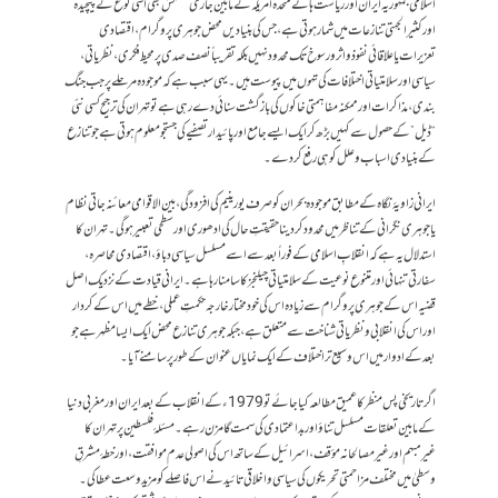
اسلامی جمہوریہ ایران اور ریاست ہائے متحدہ امریکہ کے مابین جاری کشمکش بھی اسی نوع کے پیچیدہ
اور کثیرالجہتی تنازعات میں شمار ہوتی ہے، جس کی بنیادیں محض جوہری پروگرام، اقتصادی
تعزیرات یا علاقائی نفوذ و اثرورسوخ تک محدود نہیں بلکہ تقریباً نصف صدی پر محیط فکری، نظریاتی،
سیاسی اور سلامتیاتی اختلافات کی تہوں میں پیوست ہیں۔ یہی سبب ہے کہ موجودہ مرحلے پر جب جنگ
بندی، مذاکرات اور ممکنہ مفاہمتی خاکوں کی بازگشت سنائی دے رہی ہے تو تہران کی ترجیح کسی نئی
“ڈیل” کے حصول سے کہیں بڑھ کر ایک ایسے جامع اور پائیدار تصفیے کی جستجو معلوم ہوتی ہے جو تنازع
کے بنیادی اسباب و علل کو ہی رفع کر دے۔
ایرانی زاویۂ نگاہ کے مطابق موجودہ بحران کو صرف یورینیم کی افزودگی، بین الاقوامی معائنہ جاتی نظام
یا جوہری نگرانی کے تناظر میں محدود کر دینا حقیقتِ حال کی ادھوری اور سطحی تعبیر ہوگی۔ تہران کا
استدلال یہ ہے کہ انقلابِ اسلامی کے فوراً بعد سے اسے مسلسل سیاسی دباؤ، اقتصادی محاصرہ،
سفارتی تنہائی اور متنوع نوعیت کے سلامتیاتی چیلنجز کا سامنا رہا ہے۔ ایرانی قیادت کے نزدیک اصل
قضیہ اس کے جوہری پروگرام سے زیادہ اس کی خودمختار خارجہ حکمتِ عملی، خطے میں اس کے کردار
اور اس کی انقلابی و نظریاتی شناخت سے متعلق ہے، جبکہ جوہری تنازع محض ایک ایسا مظہر ہے جو
بعد کے ادوار میں اس وسیع تر اختلاف کے ایک نمایاں عنوان کے طور پر سامنے آیا۔
اگر تاریخی پس منظر کا عمیق مطالعہ کیا جائے تو 1979ء کے انقلاب کے بعد ایران اور مغربی دنیا
کے مابین تعلقات مسلسل تناؤ اور بداعتمادی کی سمت گامزن رہے۔ مسئلۂ فلسطین پر تہران کا
غیرمبہم اور غیرمصالحانہ مؤقف، اسرائیل کے ساتھ اس کی اصولی عدم موافقت، اور خطۂ مشرقِ
وسطیٰ میں مختلف مزاحمتی تحریکوں کی سیاسی و اخلاقی تائید نے اس فاصلے کو مزید وسعت عطا کی۔