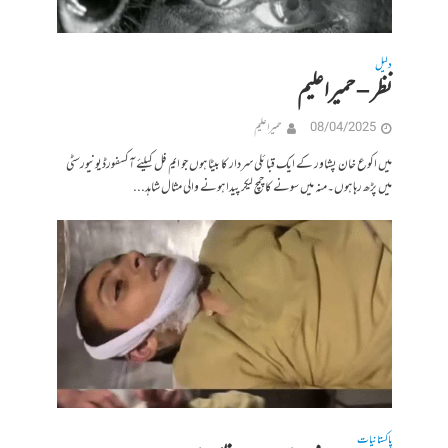
دلیل
نظر – حمیراعلیم
08/04/2025
حمیرا علیم
میں اکوع خان پشاور کے ایک قبائلی سردار کا بیٹا ہوں جو ایم فل کیلئے آکسفورڈیونیورسٹی
میں پڑھ رہا ہوں۔منہ میں سونے کا چمچ لیکر پیدا ہونے والی مثال شاہد...
پاکستانیات