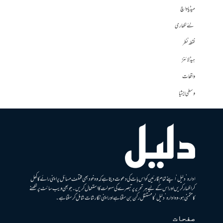
میڈیا واچ
نئے لکھاری
نقطہ نظر
ہیڈلائنز
واقعات
وسطی ایشیا
ادارہ ’دلیل‘ اپنے تمام قارئین کو اس بات کی دعوت دیتا ہے کہ وہ خود بھی مختلف مسائل پر اپنی رائے کا کھل
کر اظہار کریں اور اس کے لیے ہر تحریر پر تبصرے کی سہولت کا استعمال کریں۔ جو بھی ویب سائٹ پر لکھنے
کا متمنی ہو، وہ ادارہ ’دلیل‘ کا مستقل رکن بن سکتا ہے اور اپنی نگارشات شامل کرسکتا ہے۔
صفحات