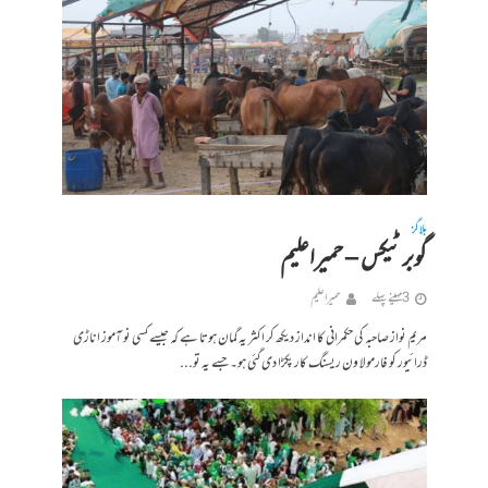
بلاگز
گوبر ٹیکس – حمیراعلیم
3 مہینے پہلے
حمیرا علیم
مریم نواز صاحبہ کی حکمرانی کا انداز دیکھ کر اکثر یہ گمان ہوتا ہے کہ جیسے کسی نو آموز اناڑی
ڈرائیور کو فارمولا ون ریسنگ کار پکڑا دی گئی ہو۔ جسے یہ تو...