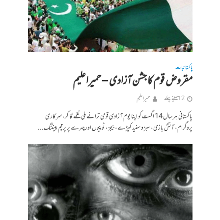
پاکستانیات
مقروض قوم کا جشن آزادی – حمیراعلیم
12 مہینے پہلے
حمیرا علیم
پاکستانی ہر سال 14 اگست کو اپنا یوم آزادی قومی ترانے ملی نغمے گا کر، سرکاری
پروگرام، آتش بازی، سبز و سفید کپڑے، بیجز، ٹوپیوں اور چہرے پر پرچم پینٹنگ...