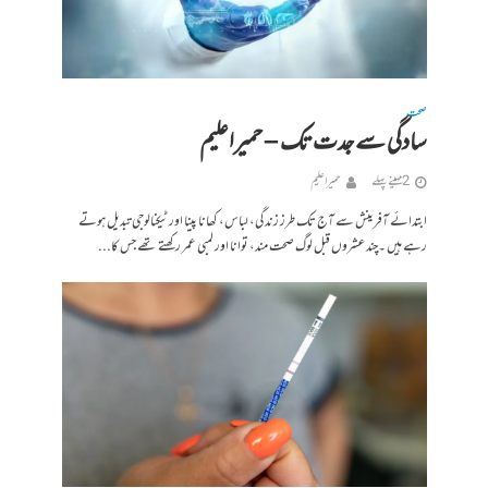
صحت
سادگی سے جدت تک – حمیراعلیم
2 مہینے پہلے
حمیرا علیم
ابتدائے آفرینش سے آج تک طرز زندگی، لباس، کھانا پینا اور ٹیکنالوجی تبدیل ہوتے
رہے ہیں ۔چند عشروں قبل لوگ صحت مند، توانا اور لمبی عمر رکھتے تھے جس کا...