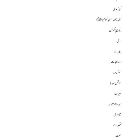
ٹیکنالوجی
خطبہ جمعہ مسجد نبوی ﷺ
دفاع پاکستان
دلیل
دینیات
روحانیات
سفرنامہ
سوشل میڈیا
سیرت
سیرت صحابہ
شاعری
شخصیات
صحت