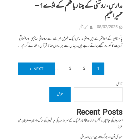
مدارس، روشنی کے مینار یا ظلم کے اڈے؟ –
حمیراعلیم
08/02/2025
حمیرا علیم
پاکستان کے معاشرے میں دینی مدارس ایک طویل عرصے سے روحانی، مذہبی اور اخلاقی
تربیت کا گہوارہ سمجھے جاتے رہے ہیں۔ یہاں سے ہزاروں حفاظ قرآن، علمائے کرام...
7
…
3
2
1
NEXT
تلاش
تلاش
Recent Posts
احراریوں کی عیاشیاں : مجلس احرار اور خاکسار تحریک کے سربراہوں کی عیاشیوں کی المناک داستان – عرفان علی
عزیز
موبائل فون اور بزرگ والدین- بریرہ صدیقی