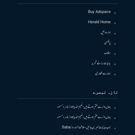
Buy Adspace
Herald Home
ادارہ دلیل
پالیسی
مقاصد
ہدایات برائے تحریر
ہمارے لکھاری
تازہ تبصرے
جہاں دائرے ختم ہوتے ہیں- نعیم اللہ باجوہ
از
طاہرہ مسعود
جہاں دائرے ختم ہوتے ہیں- نعیم اللہ باجوہ
از
طاہرہ مسعود
جب جذبات خبر بن جائیں – فاطمۃالزہرہ
از
Saba