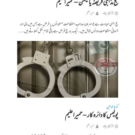
حج مذہبی فریضہ یا فیشن – حمیراعلیم
3 مہینے پہلے
حمیرا علیم
حج ایسی عبادت ہے جو صرف صاحبِ استطاعت مسلمانوں پر فرض ہے جس میں مالی اور
جسمانی استطاعت دونوں شامل ہیں۔ ایک بار حج فرض ہےباقی تمام نفل کہلاتے ہیں۔...
گوشہ خواتین
پولیس کا دائرہ کار – حمیراعلیم
3 مہینے پہلے
حمیرا علیم