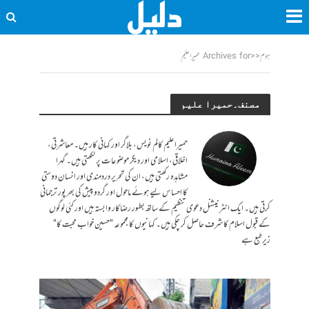
ہوم
<<
Archives for حمیرا علیم
مصنف۔حمیرا علیم
حمیراعلیم کالم نویس، بلاگر اور کہانی کار ہیں۔ معاشرتی،
اخلاقی، اسلامی اور دیگر موضوعات پر لکھتی ہیں۔ گہرا
مشاہدہ رکھتی ہیں، ان کی تحریر دردمندی اور انسان دوستی
کا احساس لیے ہوئے ماحول اور گردوپیش کی بھرپور ترجمانی
کرتی ہیں۔ ایک انٹرنیشنل دعوی تنظیم کے ساتھ بطور رضاکار وابستہ ہیں اور کئی لوگوں
کے قبول اسلام کا شرف حاصل کر چکی ہیں۔ کہانیوں کا مجموعہ "حسین خواب محبت کا"
زیرطبع ہے