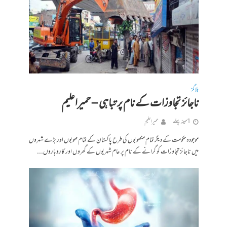
بلاگز
ناجائز تجاوزات کے نام پر تباہی – حمیراعلیم
1 مہینہ پہلے
حمیرا علیم
موجودہ حکومت کے دیگر تمام منصوبوں کی طرح پاکستان کے تمام صوبوں اور بڑے شہروں
میں ناجائز تجاوزات کو گرانے کے نام پر عام شہریوں کے گھروں اور کاروباروں...