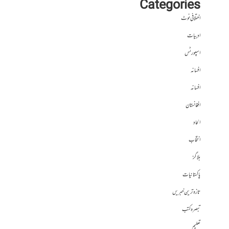
Categories
اختلافی نوٹ
ادبیات
اسپورٹس
افسانہ
افسانہ
افغانستان
الحاد
انتخاب
بلاگز
پاکستانیات
تازہ ترین خبریں
تبصرہ کتب
تعلیم