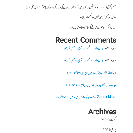
مسلم کش فسادات نہرو، پٹیل اور گاندھی کے متضاد رویوں کی درد ناک داستان (2)- عرفان علی عزیز
وہ کل جو کبھی آیا ہی نہیں – نعیم اللہ باجوہ
اللہ تعالیٰ کی پناہ طلب کرنے کی جامع دعا – محمد عدنان
Recent Comments
طاہرہ مسعود
از
جہاں دائرے ختم ہوتے ہیں- نعیم اللہ باجوہ
طاہرہ مسعود
از
جہاں دائرے ختم ہوتے ہیں- نعیم اللہ باجوہ
Saba
از
جب جذبات خبر بن جائیں – فاطمۃالزہرہ
نایاب زہرہ
از
جب جذبات خبر بن جائیں – فاطمۃالزہرہ
Zahra khan
از
جب جذبات خبر بن جائیں – فاطمۃالزہرہ
Archives
اگست 2026
جولائی 2026