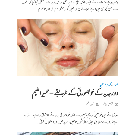
چند دن پہلے سوات کے ایک ایس ایچ او عبد العلی کو اس وجہ سے معطل کیا گیا کہ انہوں
نے کھلی کچہری میں اپنے علاقے کی خواتین کو یہ مشورہ دیا کہ وہ بنا محرم...
صحت
گوشہ خواتین
•
دور جدید کے خوبصورتی کے طریقے – حمیراعلیم
3 مہینے پہلے
حمیرا علیم
ہر زمانے میں خواتین کو سجنے سنورنے اپنی خوبصورتی بڑھانے کا شوق رہا ہے۔لہذا وہ
اپنے دور کے مطابق بیوٹی پراڈکٹس بناتیں، خریدتیں اور استعمال کرتی...