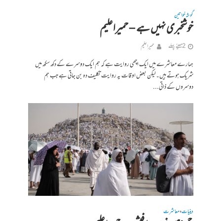
گوشہ خواتین
خوشخبری نہیں ہے – حمیراعلیم
2 مہینے پہلے
حمیرا علیم
ہمارے معاشرے میں ایک اچھی روایت ہے کہ ہم ایک دوسرے کے دکھ سکھ میں
شریک ہوتے ہیں۔لیکن بعض اوقات یہ روایت تکلیف دہ بن جاتی ہے جب ہم
دوسروں کے ذاتی...
دینیات
معاشرت
•