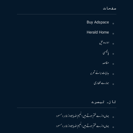
صفحات
Buy Adspace
Herald Home
ادارہ دلیل
پالیسی
مقاصد
ہدایات برائے تحریر
ہمارے لکھاری
تازہ تبصرے
جہاں دائرے ختم ہوتے ہیں- نعیم اللہ باجوہ
از
طاہرہ مسعود
جہاں دائرے ختم ہوتے ہیں- نعیم اللہ باجوہ
از
طاہرہ مسعود