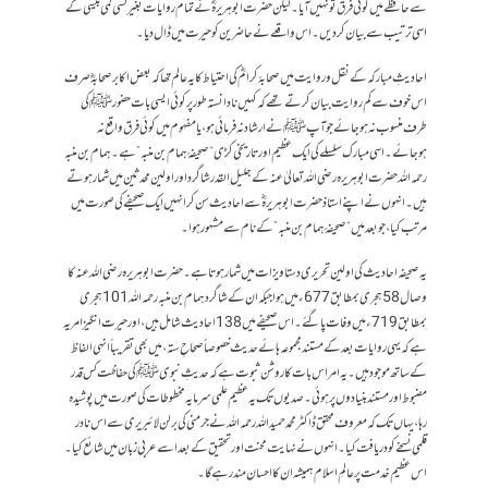
سے حافظے میں کوئی فرق تو نہیں آیا۔ لیکن حضرت ابو ہریرہؓ نے تمام روایات بغیر کسی کمی بیشی کے
اسی ترتیب سے بیان کردیں۔ اس واقعے نے حاضرین کو حیرت میں ڈال دیا۔
احادیثِ مبارکہ کے نقل و روایت میں صحابۂ کرامؓ کی احتیاط کا یہ عالم تھا کہ بعض اکابر صحابہؓ صرف
اس خوف سے کم روایت بیان کرتے تھے کہ کہیں نادانستہ طور پر کوئی ایسی بات حضور ﷺ کی
طرف منسوب نہ ہوجائے جو آپ ﷺ نے ارشاد نہ فرمائی ہو، یا مفہوم میں کوئی فرق واقع نہ
ہوجائے۔ اسی مبارک سلسلے کی ایک عظیم اور تاریخی کڑی “صحیفۂ ہمام بن منبہ” ہے۔ ہمام بن منبہ
رحمہ اللہ حضرت ابو ہریرہ رضی اللہ تعالیٰ عنہ کے جلیل القدر شاگرد اور اولین محدثین میں شمار ہوتے
ہیں۔ انہوں نے اپنے استاذ حضرت ابو ہریرہؓ سے احادیث سن کر انہیں ایک صحیفے کی صورت میں
مرتب کیا، جو بعد میں “صحیفۂ ہمام بن منبہ” کے نام سے مشہور ہوا۔
یہ صحیفہ احادیث کی اولین تحریری دستاویزات میں شمار ہوتا ہے۔ حضرت ابو ہریرہ رضی اللہ عنہ کا
وصال 58 ہجری بمطابق 677ء میں ہوا جبکہ ان کے شاگرد ہمام بن منبہ رحمہ اللہ 101 ہجری
بمطابق 719ء میں وفات پا گئے۔ اس صحیفے میں 138 احادیث شامل ہیں، اور حیرت انگیز امر یہ
ہے کہ یہی روایات بعد کے مستند مجموعہ ہائے حدیث خصوصاً صحاحِ ستہ، میں بھی تقریباً انہی الفاظ
کے ساتھ موجود ہیں۔ یہ امر اس بات کا روشن ثبوت ہے کہ حدیثِ نبوی ﷺ کی حفاظت کس قدر
مضبوط اور مستند بنیادوں پر ہوئی۔ صدیوں تک یہ عظیم علمی سرمایہ مخطوطات کی صورت میں پوشیدہ
رہا، یہاں تک کہ معروف محقق ڈاکٹر محمد حمید اللہ رحمہ اللہ نے جرمنی کی برلن لائبریری سے اس نادر
قلمی نسخے کو دریافت کیا۔ انہوں نے نہایت محنت اور تحقیق کے بعد اسے عربی زبان میں شائع کیا۔
اس عظیم خدمت پر عالمِ اسلام ہمیشہ ان کا احسان مند رہے گا۔