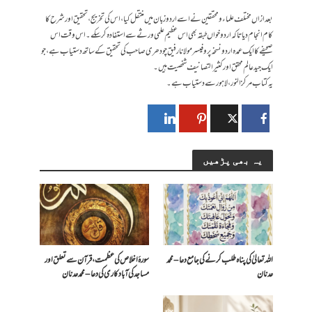
بعد ازاں مختلف علماء و محققین نے اسے اردو زبان میں منتقل کیا، اس کی تخریج، تحقیق اور شرح کا
کام انجام دیا تاکہ اردو خواں طبقہ بھی اس عظیم علمی ورثے سے استفادہ کرسکے۔ اس وقت اس
صحیفے کا ایک عمدہ اردو نسخہ پروفیسر مولانا رفیق چودھری صاحب کی تحقیق کے ساتھ دستیاب ہے، جو
ایک جید عالم محقق اور کثیر التصانیف شخصیت ہیں۔
یہ کتاب مرکز النور، لاہور سے دستیاب ہے۔
یہ بھی پڑھیں
اللہ تعالیٰ کی پناہ طلب کرنے کی جامع دعا – محمد
سورۂ اخلاص کی عظمت، قرآن سے تعلق اور
عدنان
مساجد کی آبادکاری کی دعا – محمد عدنان