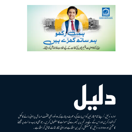
ادارہ ’دلیل‘ اپنے تمام قارئین کو اس بات کی دعوت دیتا ہے کہ وہ خود بھی مختلف مسائل پر اپنی رائے کا کھل
کر اظہار کریں اور اس کے لیے ہر تحریر پر تبصرے کی سہولت کا استعمال کریں۔ جو بھی ویب سائٹ پر لکھنے
کا متمنی ہو، وہ ادارہ ’دلیل‘ کا مستقل رکن بن سکتا ہے اور اپنی نگارشات شامل کرسکتا ہے۔