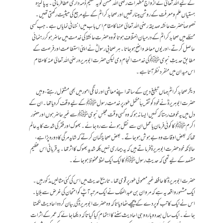
کے لیے اللہ تعالیٰ نے ازواجِ مطہرات رضی اللہ عنہن کو یہ عظیم ذمہ داری عطا فرمائی۔ یہ پاکیزہ
ہستیاں علم و معرفت کے روشن مینار تھیں اور صحابۂ کرامؓ کے لیے مرجع کی حیثیت رکھتی تھیں۔
خصوصاً حضرت عائشہ صدیقہ رضی اللہ تعالیٰ عنہا کا مقام اس باب میں انتہائی نمایاں ہے۔ جب کسی
مسئلے میں صحابۂ کرامؓ کے درمیان اختلاف ہوتا تو وہ حضرت عائشہؓ کی خدمت میں حاضر ہوکر رہنمائی
حاصل کرتے، اور یوں معاملہ واضح ہوجاتا۔ ہر صحابیِ رسولؓ نے اپنی استطاعت اور فرصت کے
مطابق حدیثِ نبوی ﷺ کی خدمت انجام دی لیکن حضرت ابو ہریرہ رضی اللہ تعالیٰ عنہ کا مقام
اس میدان میں منفرد نظر آتا ہے۔
دیگر صحابۂ کرامؓ جہاں تبلیغِ دین کے ساتھ اپنے معاشی اور خانگی امور میں بھی مشغول رہتے، وہیں
حضرت ابو ہریرہؓ نے خود کو تقریباً مکمل طور پر خدمتِ رسول ﷺ کے لیے وقف کر دیا تھا۔ ان کے
دل میں یہ خوف رہتا کہ کہیں ایسا نہ ہو کہ وہ کسی وقت مجلسِ نبوی ﷺ سے غیر حاضر ہوں اور حضور
اکرم ﷺ کا کوئی فرمان یا عمل ان سے نقل ہونے سے رہ جائے۔ بھوک اور فقر کی شدت کا یہ عالم
تھا کہ بعض اوقات وہ بے ہوش ہوجاتے۔ بعض صحابہؓ گمان کرتے کہ شاید مرگی کا دورہ پڑا ہے،
حالانکہ خود حضرت ابو ہریرہؓ فرماتے ہیں کہ یہ بیماری نہیں بلکہ شدید بھوک کا اثر تھا۔ یہ قربانی اس عظیم
مقصد کے لیے تھی کہ حدیثِ رسول ﷺ کا ایک ایک لفظ محفوظ ہوجائے۔
حضرت ابو ہریرہؓ کا حافظہ غیر معمولی طور پر قوی تھا۔ تاریخِ حدیث میں اس کی کئی مثالیں مذکور ہیں۔
ایک مشہور واقعہ یہ ہے کہ مروان بن عبدالملک نے ایک مرتبہ آپؓ کو امتحان کی غرض سے بلایا۔
اس نے ایک کاتب کو پردے کے پیچھے بٹھا دیا تاکہ وہ حضرت ابو ہریرہؓ کی بیان کردہ احادیث لکھتا
جائے۔ ایک سال بعد دوبارہ وہی احادیث سننے کا اہتمام کیا گیا تاکہ دیکھا جائے کہ عمر کے اثرات