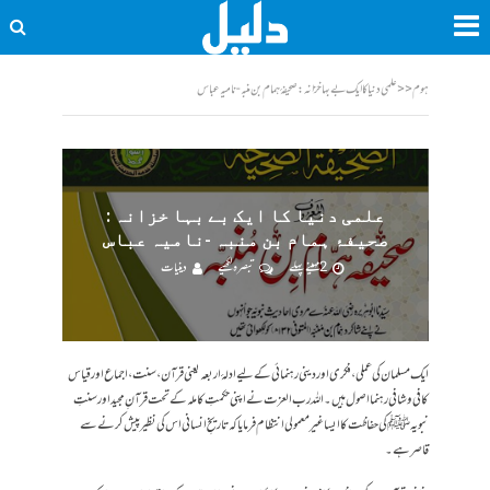
ہوم
<<
علمی دنیا کا ایک بے بہا خزانہ : صحیفۂ ہمام بن منبہ -نامیہ عباس
علمی دنیا کا ایک بے بہا خزانہ :
صحیفۂ ہمام بن منبہ -نامیہ عباس
2 مہینے پہلے
تبصرہ لکھیے
دینیات
ایک مسلمان کی عملی، فکری اور دینی رہنمائی کے لیے ادلۂ اربعہ یعنی قرآن، سنت، اجماع اور قیاس
کافی و شافی رہنما اصول ہیں۔ اللہ رب العزت نے اپنی حکمتِ کاملہ کے تحت قرآنِ مجید اور سنتِ
نبویہ ﷺ کی حفاظت کا ایسا غیر معمولی انتظام فرمایا کہ تاریخِ انسانی اس کی نظیر پیش کرنے سے
قاصر ہے۔