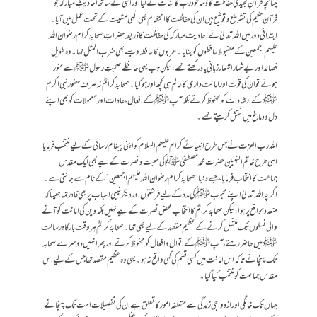
چنانچہ قرآنِ مجید کی حفاظت کا ذمہ خود ربِ کائنات نے لیا اور اسی کے ساتھ احادیثِ مبارکہ جو
قرآنِ حکیم کی تشریح و توضیح ہیں ان کی حفاظت کا انتظام بھی الٰہی مشیت کے تحت عمل میں آیا۔
ابتدائی دور میں اللہ تعالیٰ نے احادیثِ مبارکہ کی حفاظت کا ذریعہ حضراتِ صحابۂ کرام رضوان اللہ
علیہم اجمعین کے مضبوط حافظوں کو بنایا۔ عربوں کا حافظہ ویسے بھی ضرب المثل تھا۔ وہ طویل
قصائد اور بے شمار اشعار زبانی یاد رکھتے تھے، لیکن جب یہی حافظے صحبتِ رسول ﷺ سے منور
ہوئے تو ان کی قوت اور امانت داری کا عالم ہی کچھ اور ہوگیا۔ صحابۂ کرامؓ نہ صرف حضور نبی اکرم
ﷺ کے ارشادات کو محفوظ کرتے بلکہ آپ ﷺ کے افعال، عادات اور معمولات کو بھی اپنے
دل و دماغ میں نقش کر لیتے تھے۔
اللہ رب العزت نے جس طرح انبیائے کرام علیہم السلام کو اپنی پیغام رسانی کے لیے منتخب فرمایا
اسی طرح خاتم النبیین حضرت محمد مصطفیٰ ﷺ کی معیت و نصرت کے لیے بھی ایک مقدس
جماعت کا انتخاب فرمایا، جسے دنیا “صحابۂ کرام رضوان اللہ علیہم اجمعین” کے نام سے جانتی ہے۔
اگرچہ اللہ تعالیٰ اپنے محبوب ﷺ کی مدد کے لیے فرشتوں اور دیگر غیبی اسباب پر بھی قادر تھا جیسا کہ
متعدد مواقع پر ہوا، لیکن صحابۂ کرامؓ کا انتخاب محض نصرت کے لیے نہیں بلکہ دین کی امانت کو آنے
والی نسلوں تک منتقل کرنے کے عظیم مقصد کے لیے بھی تھا۔ صحابۂ کرامؓ ہر وقت بارگاہِ رسالت
ﷺ میں حاضر رہتے، آپ ﷺ کے اقوال و افعال کو محفوظ کرتے اور پھر انہیں دوسرے صحابہ
تک پہنچاتے تاکہ اس امانت میں کسی قسم کی کمی واقع نہ ہو۔ یہی وہ عظیم مقصد تھا جس کے لیے اس
مقدس جماعت کو منتخب کیا گیا۔
جہاں تک خانگی اور ازدواجی زندگی سے متعلقہ امور کا تعلق ہے ان کی تفصیلات امت تک پہنچانے