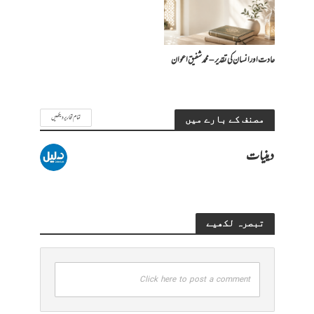
عادت اور انسان کی تقدیر – محمد شفیق اعوان
تمام تحاریر دیکھیں
مصنف کے بارے میں
دینیات
تبصرہ لکھیے
Click here to post a comment